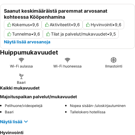
Saanut keskimääräistä paremmat arvosanat
kohteessa Kööpenhamina
Kokemus
•
9,6
Aktiviteetit
•
9,6
Hyvinvointi
•
9,6
Tunnelma
•
9,6
Tilat ja palvelut/mukavuudet
•
9,5
Näytä lisää arvosanoja
Huippumukavuudet
Wi-Fi aulassa
Wi-Fi huoneessa
Ilmastointi
Baari
Kaikki mukavuudet
Majoituspaikan palvelut/mukavuudet
Pelihuone/videopelejä
Nopea sisään-/uloskirjautuminen
Baari
Tallelokero hotellissa
Näytä lisää
Hyvinvointi