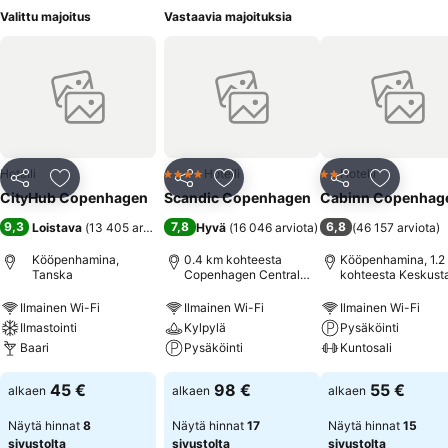
Valittu majoitus
Vastaavia majoituksia
Hotelli
Hotelli
Hotelli
4 Tähtiluokitus
2 Tähtiluokitus
Jaa
Lisää suosikkeihin
Jaa
Lisää suosikkeihin
Jaa
Lisää suo
CityHub Copenhagen
Scandic Copenhagen
Cabinn Copenhag
9,3
7,8
6,8
Loistava
(
13 405 arviota
)
Hyvä
(
16 046 arviota
)
(
46 157 arviota
)
Kööpenhamina,
0.4 km kohteesta
Kööpenhamina, 1.2
Tanska
Copenhagen Central
kohteesta Keskust
Station
Ilmainen Wi-Fi
Ilmainen Wi-Fi
Ilmainen Wi-Fi
Ilmastointi
Kylpylä
Pysäköinti
Baari
Pysäköinti
Kuntosali
45 €
98 €
55 €
alkaen
alkaen
alkaen
Näytä hinnat
8
Näytä hinnat
17
Näytä hinnat
15
sivustolta
sivustolta
sivustolta