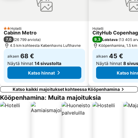
Kastellet
Turning Torso
Gamla Stan
Louisianan nykytaiteen museo
Kronborg Slot
CIFF - COPENHAGEN INTERNATIONAL FASHION FAIR
Copenhagen Zoo
Københavns Bymuseum
Hotelli
Hotelli
2 Tähtiluokitus
Cabinn Metro
CityHub Copenha
Valbyparken
Den lille Havfrue
7,0
9,3
(
26 799 arviota
)
Loistava
(
13 405 arv
Brøndby Stadion
4.5 km kohteesta Københavns Lufthavne
Fredensborg slot
Kööpenhamina, 1.5 km
68 €
45 €
alkaen
alkaen
Näytä hinnat
14 sivustolta
Näytä hinnat
8 sivus
Katso hinnat
Katso hin
Katso kaikki majoitukset kohteessa Kööpenhamina
Kööpenhamina: Muita majoituksia