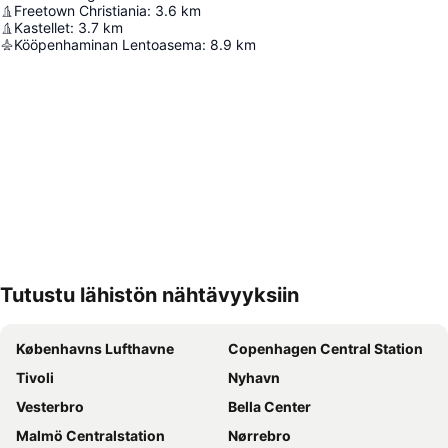
Freetown Christiania
:
3.6
km
Kastellet
:
3.7
km
Kööpenhaminan Lentoasema
:
8.9
km
Tutustu lähistön nähtävyyksiin
Laajenna kartta
Københavns Lufthavne
Copenhagen Central Station
Tivoli
Nyhavn
Vesterbro
Bella Center
Malmö Centralstation
Nørrebro