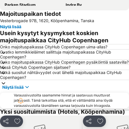
Parken Stadium
Indre By
Majoituspaikan tiedot
Nørreport station
Malmö Centrum
Vesterbrogade 97B, 1620, Kööpenhamina, Tanska
Kongens Nytorv
Østerbro
Näytä lisää
Amager Centret
Rådhuspladsen
Usein kysytyt kysymykset koskien
Ørestad
Frederiksberg
majoituspaikkaa CityHub Copenhagen
Royal Copenhagen
Christianshavn
Onko majoituspaikassa CityHub Copenhagen uima-allas?
Ovatko lemmikkieläimet sallittuja majoituspaikassa CityHub
Hornbæk Vest
Strøget
Copenhagen?
Onko majoituspaikassa CityHub Copenhagen pysäköintiä saatavilla?
Snekkersten
Christiania
Missä CityHub Copenhagen sijaitsee?
Dansk jødisk museum
Copenhagen Port
Mitkä suositut nähtävyydet ovat lähellä majoituspaikkaa CityHub
Copenhagen?
Malmö Arena
Helsingør Havn
Näytä lisää
Fisketorvet
National Museet
Varaussivustoilta saamamme hinnat ja saatavuus muuttuvat
Kanalen
Roskilde Festival
jatkuvasti. Tämä tarkoittaa sitä, että et välttämättä aina löydä
Frederiksberg Centret
Operaen
varaussivustolta täsmälleen samaa tarjousta kuin trivagosta.
Yksi suosituimmista (Hotels, Kööpenhamina)
Cph Cool
Ny Carlsberg Glyptotek
Biking Copenhague
Danske Kunstindustrimuseet
Jaa
Lisää suosikkeihin
Jaa
Lisää suosikk