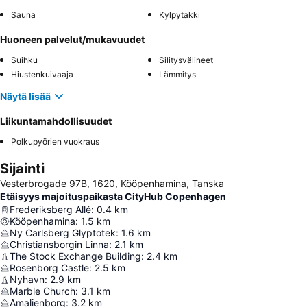
Sauna
Kylpytakki
Huoneen palvelut/mukavuudet
Suihku
Silitysvälineet
Hiustenkuivaaja
Lämmitys
Näytä lisää
Liikuntamahdollisuudet
Polkupyörien vuokraus
Sijainti
Vesterbrogade 97B, 1620, Kööpenhamina, Tanska
Etäisyys majoituspaikasta CityHub Copenhagen
Frederiksberg Allé
:
0.4
km
Kööpenhamina
:
1.5
km
Ny Carlsberg Glyptotek
:
1.6
km
Christiansborgin Linna
:
2.1
km
The Stock Exchange Building
:
2.4
km
Rosenborg Castle
:
2.5
km
Nyhavn
:
2.9
km
Marble Church
:
3.1
km
Amalienborg
:
3.2
km