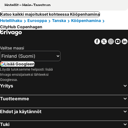
Hotellit – Høje-Taastrup
Katso kaikki majoitukset kohteessa Kööpenhamina
Hotellihaku
Eurooppa
Tanska
Kööpenhamina
CityHub Copenhagen
Facebook
Twitter
Insta
Yo
Valitse maasi
Lisää Googleen
Löydä tuloksemme helposti: lisää
trivago ensisijaiseksi lähteeksi
Googlessa.
Yritys
Tuotteemme
Ehdot ja käytännöt
Tuki