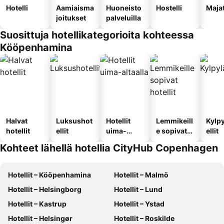
Hotelli
Aamiaisma
Huoneisto
Hostelli
Maja
joitukset
palveluilla
Suosittuja hotellikategorioita kohteessa
Kööpenhamina
Halvat
Luksushot
Hotellit
Lemmikeill
Kylp
hotellit
ellit
uima-
e sopivat
ellit
altaalla
hotellit
Kohteet lähellä hotellia CityHub Copenhagen
Hotellit – Kööpenhamina
Hotellit – Malmö
Hotellit – Helsingborg
Hotellit – Lund
Hotellit – Kastrup
Hotellit – Ystad
Hotellit – Helsingør
Hotellit – Roskilde