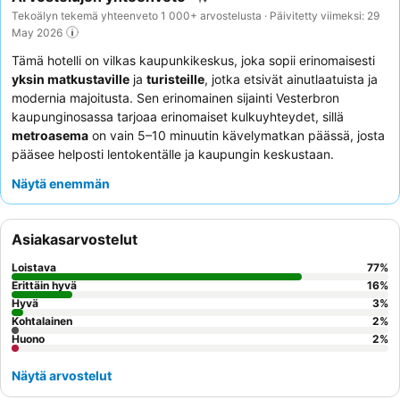
Tekoälyn tekemä yhteenveto 1 000+ arvostelusta · Päivitetty viimeksi: 29
May 2026
Tämä hotelli on vilkas kaupunkikeskus, joka sopii erinomaisesti
yksin matkustaville
ja
turisteille
, jotka etsivät ainutlaatuista ja
modernia majoitusta. Sen erinomainen sijainti Vesterbron
kaupunginosassa tarjoaa erinomaiset kulkuyhteydet, sillä
metroasema
on vain 5–10 minuutin kävelymatkan päässä, josta
pääsee helposti lentokentälle ja kaupungin keskustaan.
Majoituspaikassa on upea
sauna
ja hyvin varusteltu jaettu
Näytä enemmän
keittiötila, jotka sopivat täydellisesti rentoutumiseen ja kevyiden
aterioiden valmistamiseen. Asiakkaat kehuvat jatkuvasti
poikkeuksellisen ystävällistä ja avuliasta henkilökuntaa, ja
Asiakasarvostelut
ulkoistetut aamiaisvaihtoehdot saavat positiivista palautetta
laadustaan. Todella rauhallisen kokemuksen saamiseksi
Loistava
77
%
asiakkaita kehotetaan pyytämään huonetta puutarhan puolelta.
Erittäin hyvä
16
%
Hyvä
3
%
Kohtalainen
2
%
Huono
2
%
Näytä arvostelut