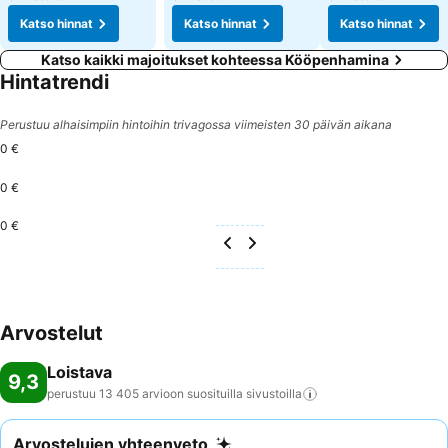
Katso hinnat
Katso hinnat
Katso hinnat
Katso kaikki majoitukset kohteessa Kööpenhamina
Hintatrendi
Perustuu alhaisimpiin hintoihin trivagossa viimeisten 30 päivän aikana
0 €
0 €
0 €
Arvostelut
Loistava
9,3
perustuu 13 405 arvioon suosituilla
sivustoilla
Arvostelujen yhteenveto