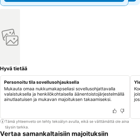
Hyvä tietää
Personoitu tila sovellusohjauksella
Yl
Mukauta omaa nukkumakapseliasi sovellusohjattavalla
Ko
valaistuksella ja henkilökohtaisella äänentoistojärjestelmällä
joi
ainutlaatuisen ja mukavan majoituksen takaamiseksi.
jos
Tämä yhteenveto on tehty tekoälyn avulla, eikä se välttämättä ole aina
täysin tarkka.
Vertaa samankaltaisiin majoituksiin