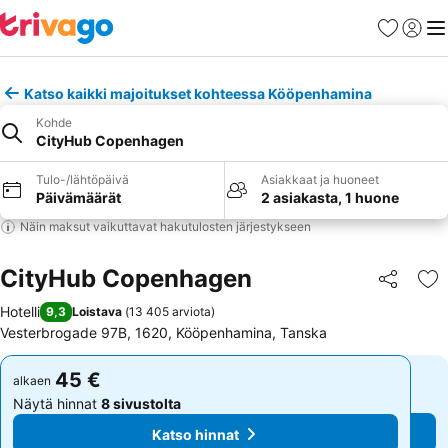
Suosikit
Kirjaud
Val
Katso kaikki majoitukset kohteessa Kööpenhamina
Kohde
CityHub Copenhagen
Tulo-/lähtöpäivä
Asiakkaat ja huoneet
Päivämäärät
2 asiakasta, 1 huone
Näin maksut vaikuttavat hakutulosten järjestykseen
CityHub Copenhagen
Jaa
Li
Hotelli
9,3
Loistava
(
13 405 arviota
)
Vesterbrogade 97B, 1620, Kööpenhamina, Tanska
45 €
45 €
alkaen
alkaen
Näytä hinnat
8 sivustolta
Näytä hinnat
8 sivustolta
Katso hinnat
Katso hinnat