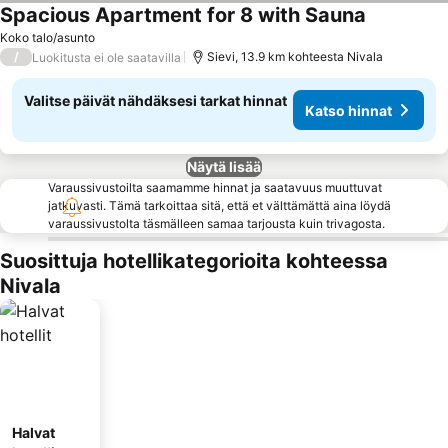
Spacious Apartment for 8 with Sauna
Katso hinn
Koko talo/asunto
/
Sievi, 13.9 km kohteesta Nivala
Luokitusta ei ole saatavilla
Valitse päivät nähdäksesi tarkat hinnat
Katso hinnat
Näytä lisää
Varaussivustoilta saamamme hinnat ja saatavuus muuttuvat
jatkuvasti. Tämä tarkoittaa sitä, että et välttämättä aina löydä
varaussivustolta täsmälleen samaa tarjousta kuin trivagosta.
Suosittuja hotellikategorioita kohteessa
Nivala
Halvat