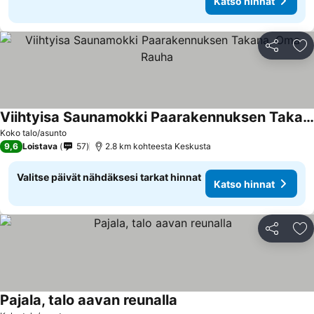
Katso hinnat
Jaa
Li
Viihtyisa Saunamokki Paarakennuksen Takana, Oma Rauha
Katso hinnat
Koko talo/asunto
9,6
Loistava
57
2.8 km kohteesta Keskusta
Valitse päivät nähdäksesi tarkat hinnat
Katso hinnat
Jaa
Li
Pajala, talo aavan reunalla
Katso hinnat