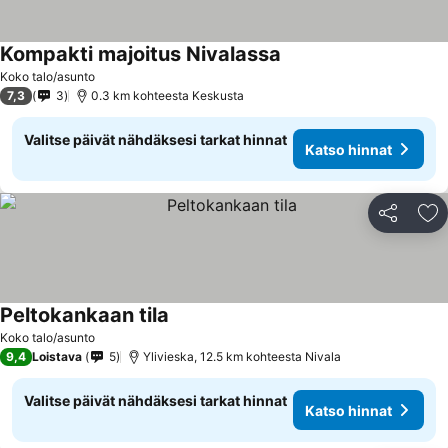
Kompakti majoitus Nivalassa
Katso hinnat
Koko talo/asunto
7,3
3
0.3 km kohteesta Keskusta
Valitse päivät nähdäksesi tarkat hinnat
Katso hinnat
Jaa
Li
Peltokankaan tila
Katso hinnat
Koko talo/asunto
9,4
Loistava
5
Ylivieska, 12.5 km kohteesta Nivala
Valitse päivät nähdäksesi tarkat hinnat
Katso hinnat