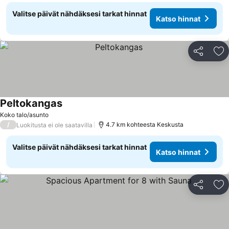
Valitse päivät nähdäksesi tarkat hinnat
Katso hinnat
Jaa
Li
Peltokangas
Katso hinnat
Koko talo/asunto
/
4.7 km kohteesta Keskusta
Luokitusta ei ole saatavilla
Valitse päivät nähdäksesi tarkat hinnat
Katso hinnat
Jaa
Li