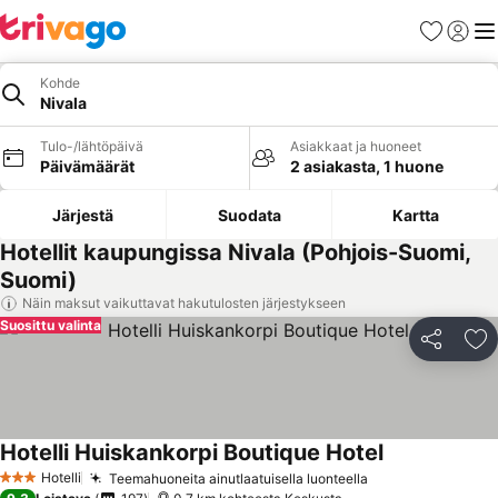
Suosikit
Kirjaud
Val
Kohde
Nivala
Tulo-/lähtöpäivä
Asiakkaat ja huoneet
Päivämäärät
2 asiakasta, 1 huone
Järjestä
Suodata
Kartta
Hotellit kaupungissa Nivala (Pohjois-Suomi,
Suomi)
Näin maksut vaikuttavat hakutulosten järjestykseen
Suosittu valinta
Jaa
Li
Hotelli Huiskankorpi Boutique Hotel
Katso hinnat
Hotelli
Teemahuoneita ainutlaatuisella luonteella
Katso hinnat
3 Tähtiluokitus