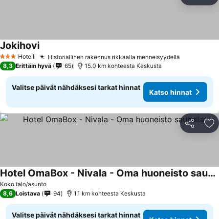
Jaa
Li
Jokihovi
Katso hinnat
Hotelli
Historiallinen rakennus rikkaalla menneisyydellä
Katso hinn
3 Tähtiluokitus
8,3
Erittäin hyvä
65
15.0 km kohteesta Keskusta
Valitse päivät nähdäksesi tarkat hinnat
Katso hinnat
Jaa
Li
Hotel OmaBox - Nivala - Oma huoneisto saunalla
Katso hinnat
Koko talo/asunto
8,6
Loistava
94
1.1 km kohteesta Keskusta
Valitse päivät nähdäksesi tarkat hinnat