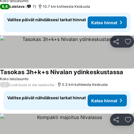
Koko talo/asunto
9,6
Loistava
7
10.7 km kohteesta Keskusta
Valitse päivät nähdäksesi tarkat hinnat
Katso hinnat
Jaa
Li
Tasokas 3h+k+s Nivalan ydinkeskustassa
Kats
Koko talo/asunto
/
0.3 km kohteesta Keskusta
Luokitusta ei ole saatavilla
Valitse päivät nähdäksesi tarkat hinnat
Katso hinnat
Jaa
Li