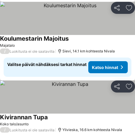
Jaa
Li
Koulumestarin Majoitus
Katso hinnat
Majatalo
/
Sievi, 14.1 km kohteesta Nivala
Luokitusta ei ole saatavilla
Valitse päivät nähdäksesi tarkat hinnat
Katso hinnat
Jaa
Li
Kivirannan Tupa
Katso hinnat
Koko talo/asunto
/
Ylivieska, 16.6 km kohteesta Nivala
Luokitusta ei ole saatavilla