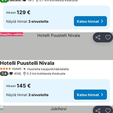
9,3
Loistava
197
0.7 km kohteesta Keskusta
129 €
Alkaen
Näytä hinnat
3 sivustolta
Katso hinnat
Suosittu valinta
Jaa
Li
Hotelli Puustelli Nivala
Katso hinnat
Hotelli
Huoneita kaupunkinäköalalla
Katso hinnat
4 Tähtiluokitus
7,4
406
0.3 km kohteesta Keskusta
145 €
Alkaen
Näytä hinnat
3 sivustolta
Katso hinnat