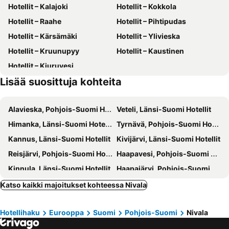
Hotellit – Kalajoki
Hotellit – Kokkola
Hotellit – Raahe
Hotellit – Pihtipudas
Hotellit – Kärsämäki
Hotellit – Ylivieska
Hotellit – Kruunupyy
Hotellit – Kaustinen
Hotellit – Kiuruvesi
Lisää suosittuja kohteita
Alavieska, Pohjois-Suomi Hotellit
Veteli, Länsi-Suomi Hotellit
Himanka, Länsi-Suomi Hotellit
Tyrnävä, Pohjois-Suomi Hotellit
Kannus, Länsi-Suomi Hotellit
Kivijärvi, Länsi-Suomi Hotellit
Reisjärvi, Pohjois-Suomi Hotellit
Haapavesi, Pohjois-Suomi Hotellit
Kinnula, Länsi-Suomi Hotellit
Haapajärvi, Pohjois-Suomi Hotellit
Kestilä, Pohjois-Suomi Hotellit
Sievi, Pohjois-Suomi Hotellit
Katso kaikki majoitukset kohteessa Nivala
Pyhäjoki, Pohjois-Suomi Hotellit
Lestijärvi, Länsi-Suomi Hotellit
Hotellihaku
Eurooppa
Suomi
Pohjois-Suomi
Nivala
Oulainen, Pohjois-Suomi Hotellit
Toholampi, Länsi-Suomi Hotellit
Siikajoki, Pohjois-Suomi Hotellit
Pyhäntä, Pohjois-Suomi Hotellit