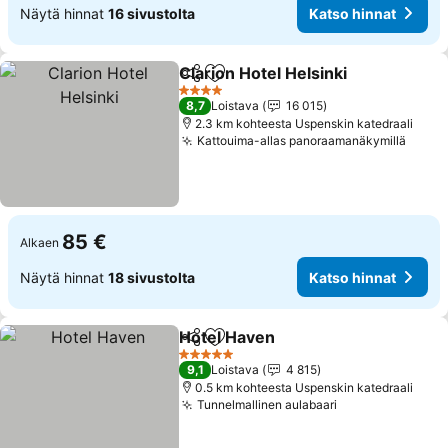
Näytä hinnat
16 sivustolta
Katso hinnat
Clarion Hotel Helsinki
Jaa
Lisää suosikkeihin
4 Tähtiluokitus
8,7
Loistava
16 015
2.3 km kohteesta Uspenskin katedraali
Kattouima-allas panoraamanäkymillä
85 €
Alkaen
Näytä hinnat
18 sivustolta
Katso hinnat
Hotel Haven
Jaa
Lisää suosikkeihin
5 Tähtiluokitus
9,1
Loistava
4 815
0.5 km kohteesta Uspenskin katedraali
Tunnelmallinen aulabaari