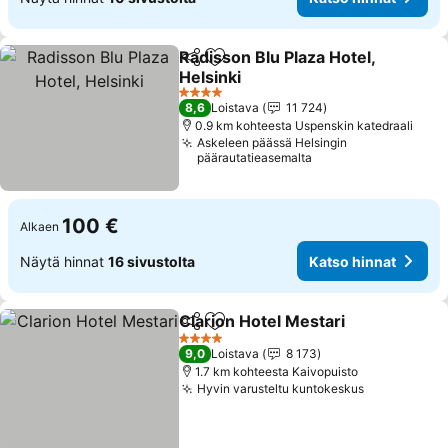
Radisson Blu Plaza Hotel,
Jaa
Lisää suosikkeihin
Helsinki
4 Tähtiluokitus
8,6
Loistava
11 724
0.9 km kohteesta Uspenskin katedraali
Askeleen päässä Helsingin
päärautatieasemalta
100 €
Alkaen
Näytä hinnat
16 sivustolta
Katso hinnat
Clarion Hotel Mestari
Jaa
Lisää suosikkeihin
4 Tähtiluokitus
9,0
Loistava
8 173
1.7 km kohteesta Kaivopuisto
Hyvin varusteltu kuntokeskus