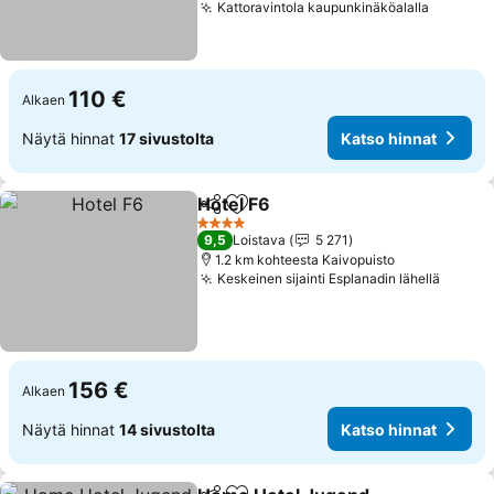
Kattoravintola kaupunkinäköalalla
110 €
Alkaen
Näytä hinnat
17 sivustolta
Katso hinnat
Hotel F6
Jaa
Lisää suosikkeihin
4 Tähtiluokitus
9,5
Loistava
5 271
1.2 km kohteesta Kaivopuisto
Keskeinen sijainti Esplanadin lähellä
156 €
Alkaen
Näytä hinnat
14 sivustolta
Katso hinnat