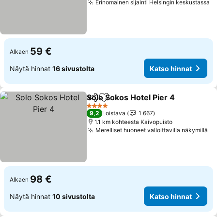
Erinomainen sijainti Helsingin keskustassa
59 €
Alkaen
Näytä hinnat
16 sivustolta
Katso hinnat
Solo Sokos Hotel Pier 4
Jaa
Lisää suosikkeihin
4 Tähtiluokitus
9,2
Loistava
1 667
1.1 km kohteesta Kaivopuisto
Merelliset huoneet valloittavilla näkymillä
98 €
Alkaen
Näytä hinnat
10 sivustolta
Katso hinnat