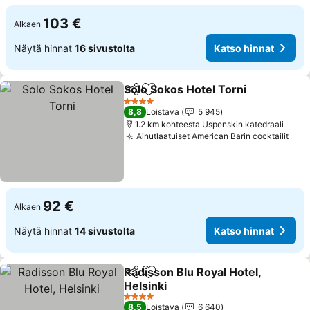
103 €
Alkaen
Näytä hinnat
16 sivustolta
Katso hinnat
Solo Sokos Hotel Torni
Jaa
Lisää suosikkeihin
4 Tähtiluokitus
8,8
Loistava
5 945
1.2 km kohteesta Uspenskin katedraali
Ainutlaatuiset American Barin cocktailit
92 €
Alkaen
Näytä hinnat
14 sivustolta
Katso hinnat
Radisson Blu Royal Hotel,
Jaa
Lisää suosikkeihin
Helsinki
4 Tähtiluokitus
8,5
Loistava
6 640