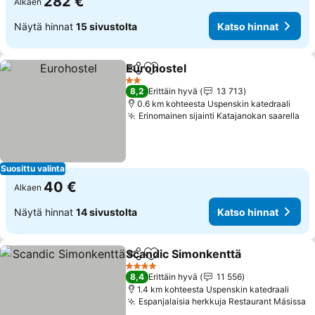
282 €
Alkaen
Näytä hinnat
15 sivustolta
Katso hinnat
Eurohostel
Jaa
Lisää suosikkeihin
2 Tähtiluokitus
8,2
Erittäin hyvä
13 713
0.6 km kohteesta Uspenskin katedraali
Erinomainen sijainti Katajanokan saarella
Suosittu valinta
40 €
Alkaen
Näytä hinnat
14 sivustolta
Katso hinnat
Scandic Simonkenttä
Jaa
Lisää suosikkeihin
4 Tähtiluokitus
8,4
Erittäin hyvä
11 556
1.4 km kohteesta Uspenskin katedraali
Espanjalaisia herkkuja Restaurant Másissa