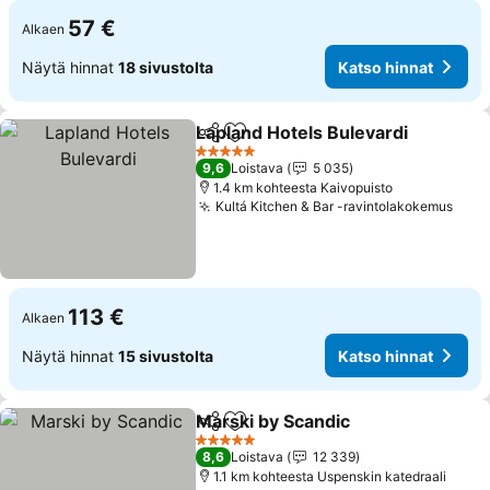
57 €
Alkaen
Näytä hinnat
18 sivustolta
Katso hinnat
Lapland Hotels Bulevardi
Jaa
Lisää suosikkeihin
5 Tähtiluokitus
9,6
Loistava
5 035
1.4 km kohteesta Kaivopuisto
Kultá Kitchen & Bar -ravintolakokemus
113 €
Alkaen
Näytä hinnat
15 sivustolta
Katso hinnat
Marski by Scandic
Jaa
Lisää suosikkeihin
5 Tähtiluokitus
8,6
Loistava
12 339
1.1 km kohteesta Uspenskin katedraali