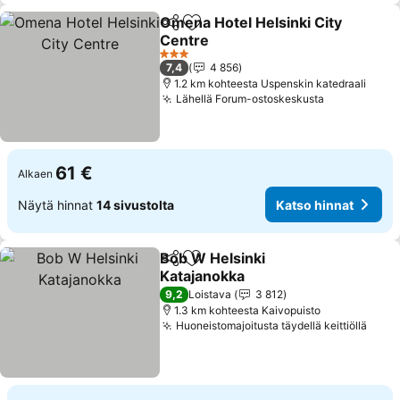
Omena Hotel Helsinki City
Jaa
Lisää suosikkeihin
Centre
3 Tähtiluokitus
7,4
4 856
1.2 km kohteesta Uspenskin katedraali
Lähellä Forum-ostoskeskusta
61 €
Alkaen
Näytä hinnat
14 sivustolta
Katso hinnat
Bob W Helsinki
Jaa
Lisää suosikkeihin
Katajanokka
9,2
Loistava
3 812
1.3 km kohteesta Kaivopuisto
Huoneistomajoitusta täydellä keittiöllä