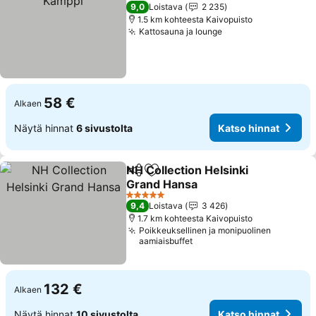
4 Tähtiluokitus
9,0
Loistava
2 235
1.5 km kohteesta Kaivopuisto
Kattosauna ja lounge
58 €
Alkaen
Näytä hinnat
6 sivustolta
Katso hinnat
NH Collection Helsinki
Jaa
Lisää suosikkeihin
Grand Hansa
5 Tähtiluokitus
9,4
Loistava
3 426
1.7 km kohteesta Kaivopuisto
Poikkeuksellinen ja monipuolinen
aamiaisbuffet
132 €
Alkaen
Näytä hinnat
10 sivustolta
Katso hinnat