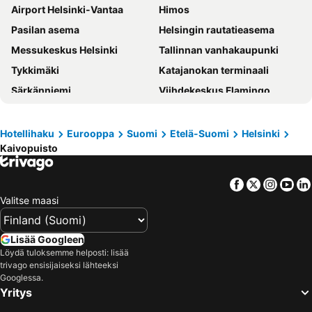
Airport Helsinki-Vantaa
Himos
Pasilan asema
Helsingin rautatieasema
Messukeskus Helsinki
Tallinnan vanhakaupunki
Tykkimäki
Katajanokan terminaali
Särkänniemi
Viihdekeskus Flamingo
Tallinnan satama
Olympiastadion Helsinki
Helsingin jäähalli
Hartwall Areena
Hotellihaku
Eurooppa
Suomi
Etelä-Suomi
Helsinki
Kaivopuisto
Kamppi Shopping Center
Linnanmäki
Suomenlinna
Vesipuisto Serena
Facebook
Twitter
Insta
Yo
Turun satama
Naantalin kylpylä
Valitse maasi
Tampere-talo
Moominworld
Tikkurilan matkakeskus
Ruisrock
Lisää Googleen
Sappee
Pyynikki
Löydä tuloksemme helposti: lisää
trivago ensisijaiseksi lähteeksi
Ideapark
Old Porvoo
Googlessa.
Yritys
Korkeasaari
Jumbo