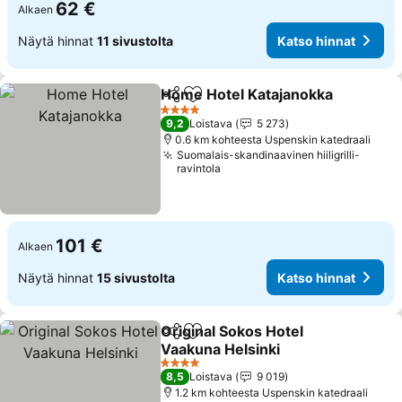
62 €
Alkaen
Näytä hinnat
11 sivustolta
Katso hinnat
Home Hotel Katajanokka
Jaa
Lisää suosikkeihin
4 Tähtiluokitus
9,2
Loistava
5 273
0.6 km kohteesta Uspenskin katedraali
Suomalais-skandinaavinen hiiligrilli-
ravintola
101 €
Alkaen
Näytä hinnat
15 sivustolta
Katso hinnat
Original Sokos Hotel
Jaa
Lisää suosikkeihin
Vaakuna Helsinki
4 Tähtiluokitus
8,5
Loistava
9 019
1.2 km kohteesta Uspenskin katedraali