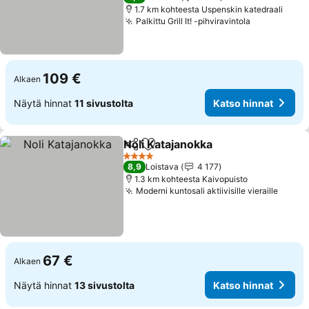
1.7 km kohteesta Uspenskin katedraali
Palkittu Grill It! -pihviravintola
109 €
Alkaen
Näytä hinnat
11 sivustolta
Katso hinnat
Noli Katajanokka
Jaa
Lisää suosikkeihin
4 Tähtiluokitus
8,9
Loistava
4 177
1.3 km kohteesta Kaivopuisto
Moderni kuntosali aktiivisille vieraille
67 €
Alkaen
Näytä hinnat
13 sivustolta
Katso hinnat