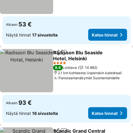
53 €
Alkaen
Näytä hinnat
17 sivustolta
Katso hinnat
Radisson Blu Seaside
Jaa
Lisää suosikkeihin
Hotel, Helsinki
4 Tähtiluokitus
8,6
Loistava
14 882
2.1 km kohteesta Uspenskin katedraali
Panoraamanäkymät Suomenlahdelle
93 €
Alkaen
Näytä hinnat
16 sivustolta
Katso hinnat
Scandic Grand Central