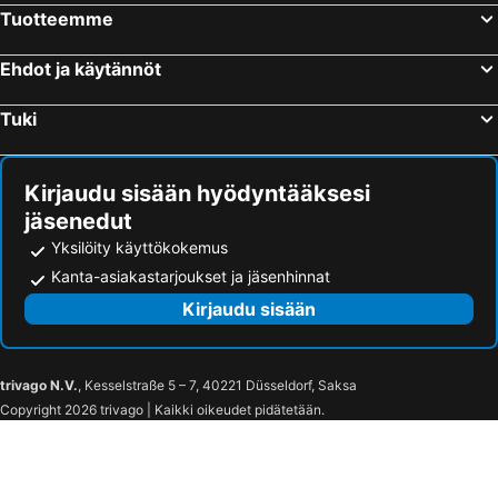
Tampereen rautatieasema
Tuska Open Air Metal Festival
Tuotteemme
Blockfest
Länsisatama
Puuhamaa
Rocca al Mare
Ehdot ja käytännöt
Logomo
Jätkäsaari
Tuki
Pärnu rand
Kalasatama
Kaapelitehdas
Himos Festival
Kirjaudu sisään hyödyntääksesi
Itis
Otaniemi
jäsenedut
Kauppatori
Nuuksio National Park
Yksilöity käyttökokemus
Tampereen stadion
Vuosaari
Kanta-asiakastarjoukset ja jäsenhinnat
Aulanko Golf
Sadama
Kirjaudu sisään
Kaivopuisto
Olympiaterminaali
Eteläsatama
Silja Line
trivago N.V.
, Kesselstraße 5 – 7, 40221 Düsseldorf, Saksa
Viking Line
Esplanadin puisto
Copyright 2026 trivago | Kaikki oikeudet pidätetään.
Uspenskin katedraali
Swedish Theatre
Kämp Galleria
Senaatintori
Lönnrotinkatu
Aleksanterinkatu