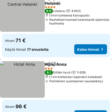
Jaa
Lisää suosikkeihin
Helsinki
4 Tähtiluokitus
8,9
Loistava
8 943
1.9 km kohteesta Kaivopuisto
Rauhalliset huoneet keskeisestä sijainnista
huolimatta
71 €
Alkaen
Näytä hinnat
17 sivustolta
Katso hinnat
Hotel Anna
Jaa
Lisää suosikkeihin
3 Tähtiluokitus
8,1
Erittäin hyvä
5 628
1.1 km kohteesta Uspenskin katedraali
Perinteinen suomalainen saunaelämys
96 €
Alkaen