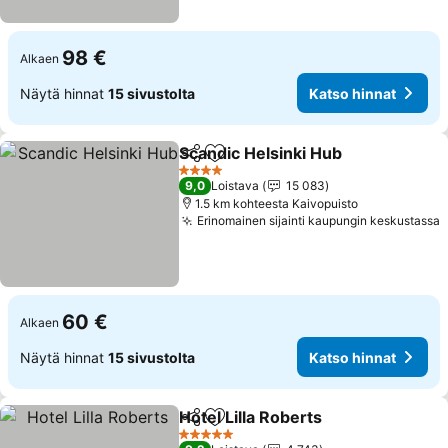
98 €
Alkaen
Näytä hinnat
15 sivustolta
Katso hinnat
Scandic Helsinki Hub
Jaa
Lisää suosikkeihin
4 Tähtiluokitus
9,0
Loistava
15 083
1.5 km kohteesta Kaivopuisto
Erinomainen sijainti kaupungin keskustassa
60 €
Alkaen
Näytä hinnat
15 sivustolta
Katso hinnat
Hotel Lilla Roberts
Jaa
Lisää suosikkeihin
5 Tähtiluokitus