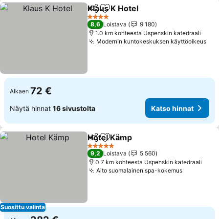
Klaus K Hotel
Jaa
Lisää suosikkeihin
4 Tähtiluokitus
8,6
Loistava
9 180
1.0 km kohteesta Uspenskin katedraali
Modernin kuntokeskuksen käyttöoikeus
72 €
Alkaen
Näytä hinnat
16 sivustolta
Katso hinnat
Hotel Kämp
Jaa
Lisää suosikkeihin
5 Tähtiluokitus
9,2
Loistava
5 560
0.7 km kohteesta Uspenskin katedraali
Aito suomalainen spa-kokemus
Suosittu valinta