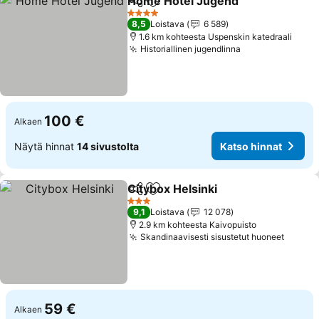
Home Hotel Jugend
Jaa
Lisää suosikkeihin
4 Tähtiluokitus
8,5
Loistava
6 589
1.6 km kohteesta Uspenskin katedraali
Historiallinen jugendlinna
100 €
Alkaen
Näytä hinnat
14 sivustolta
Katso hinnat
Citybox Helsinki
Jaa
Lisää suosikkeihin
3 Tähtiluokitus
9,1
Loistava
12 078
2.9 km kohteesta Kaivopuisto
Skandinaavisesti sisustetut huoneet
59 €
Alkaen