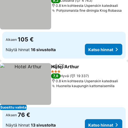
9,2
Loistava
4 743
0.8 km kohteesta Uspenskin katedraali
Pohjoismaista fine diningia Krog Robassa
105 €
Alkaen
Näytä hinnat
16 sivustolta
Katso hinnat
Hotel Arthur
Jaa
Lisää suosikkeihin
3 Tähtiluokitus
7,8
Hyvä
19 337
0.8 km kohteesta Uspenskin katedraali
Huoneita kaupungin kattomaisemilla
Suosittu valinta
76 €
Alkaen
Näytä hinnat
13 sivustolta
Katso hinnat