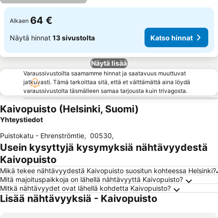
64 €
Alkaen
Näytä hinnat
13 sivustolta
Katso hinnat
Näytä lisää
Varaussivustoilta saamamme hinnat ja saatavuus muuttuvat
jatkuvasti. Tämä tarkoittaa sitä, että et välttämättä aina löydä
varaussivustolta täsmälleen samaa tarjousta kuin trivagosta.
Kaivopuisto (Helsinki, Suomi)
Yhteystiedot
Puistokatu - Ehrenströmtie
,
00530
,
Usein kysyttyjä kysymyksiä nähtävyydestä
Kaivopuisto
Mikä tekee nähtävyydestä Kaivopuisto suositun kohteessa Helsinki?
Mitä majoituspaikkoja on lähellä nähtävyyttä Kaivopuisto?
Mitkä nähtävyydet ovat lähellä kohdetta Kaivopuisto?
Lisää nähtävyyksiä - Kaivopuisto