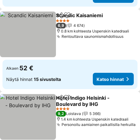
Scandic Kaisaniemi
Jaa
Lisää suosikkeihin
4 Tähtiluokitus
6,9
4 674
0.8 km kohteesta Uspenskin katedraali
Rentouttava saunomismahdollisuus
52 €
Alkaen
Näytä hinnat
15 sivustolta
Katso hinnat
Hotel Indigo Helsinki -
Jaa
Lisää suosikkeihin
Boulevard by IHG
4 Tähtiluokitus
9,2
Loistava
5 366
1.4 km kohteesta Uspenskin katedraali
Personoitu aamiainen paikallisilla herkuilla