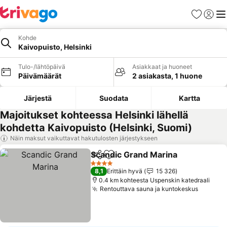
Suosikit
Kirjaud
Val
Kohde
Kaivopuisto, Helsinki
Tulo-/lähtöpäivä
Asiakkaat ja huoneet
Päivämäärät
2 asiakasta, 1 huone
Järjestä
Suodata
Kartta
Majoitukset kohteessa Helsinki lähellä
kohdetta Kaivopuisto (Helsinki, Suomi)
Näin maksut vaikuttavat hakutulosten järjestykseen
Scandic Grand Marina
Jaa
Lisää suosikkeihin
4 Tähtiluokitus
8,1
Erittäin hyvä
15 326
0.4 km kohteesta Uspenskin katedraali
Rentouttava sauna ja kuntokeskus