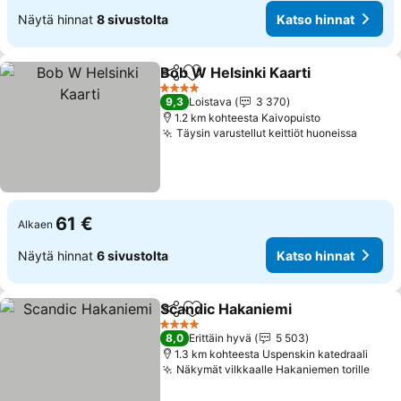
Näytä hinnat
8 sivustolta
Katso hinnat
Bob W Helsinki Kaarti
Jaa
Lisää suosikkeihin
4 Tähtiluokitus
9,3
Loistava
3 370
1.2 km kohteesta Kaivopuisto
Täysin varustellut keittiöt huoneissa
61 €
Alkaen
Näytä hinnat
6 sivustolta
Katso hinnat
Scandic Hakaniemi
Jaa
Lisää suosikkeihin
4 Tähtiluokitus
8,0
Erittäin hyvä
5 503
1.3 km kohteesta Uspenskin katedraali
Näkymät vilkkaalle Hakaniemen torille