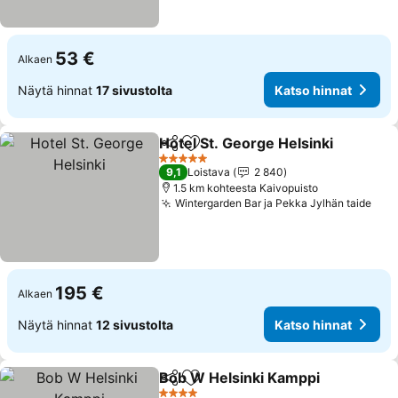
53 €
Alkaen
Näytä hinnat
17 sivustolta
Katso hinnat
Hotel St. George Helsinki
Jaa
Lisää suosikkeihin
5 Tähtiluokitus
9,1
Loistava
2 840
1.5 km kohteesta Kaivopuisto
Wintergarden Bar ja Pekka Jylhän taide
195 €
Alkaen
Näytä hinnat
12 sivustolta
Katso hinnat
Bob W Helsinki Kamppi
Jaa
Lisää suosikkeihin