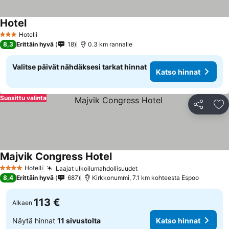
Hotel
Katso hinnat
Hotelli
3 Tähtiluokitus
8,3
Erittäin hyvä
18
0.3 km rannalle
Valitse päivät nähdäksesi tarkat hinnat
Katso hinnat
Suosittu valinta
Jaa
Li
Majvik Congress Hotel
Katso hinnat
Hotelli
Laajat ulkoilumahdollisuudet
Katso hinnat
4 Tähtiluokitus
8,4
Erittäin hyvä
687
Kirkkonummi, 7.1 km kohteesta Espoo
113 €
Alkaen
Näytä hinnat
11 sivustolta
Katso hinnat