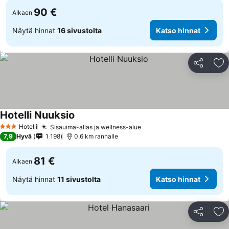
90 €
Alkaen
Näytä hinnat
16 sivustolta
Katso hinnat
Jaa
Li
Hotelli Nuuksio
Katso hinnat
Hotelli
Sisäuima-allas ja wellness-alue
Katso hinnat
3 Tähtiluokitus
7,9
Hyvä
1 198
0.6 km rannalle
81 €
Alkaen
Näytä hinnat
11 sivustolta
Katso hinnat
Jaa
Li