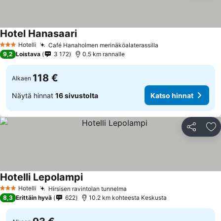
Hotel Hanasaari
Katso hinnat
Hotelli
Café Hanaholmen merinäköalaterassilla
Katso hinnat
3 Tähtiluokitus
9,2
Loistava
3 172
0.5 km rannalle
118 €
Alkaen
Näytä hinnat
16 sivustolta
Katso hinnat
Jaa
Li
Hotelli Lepolampi
Katso hinnat
Hotelli
Hirsisen ravintolan tunnelma
Katso hinnat
3 Tähtiluokitus
8,3
Erittäin hyvä
622
10.2 km kohteesta Keskusta