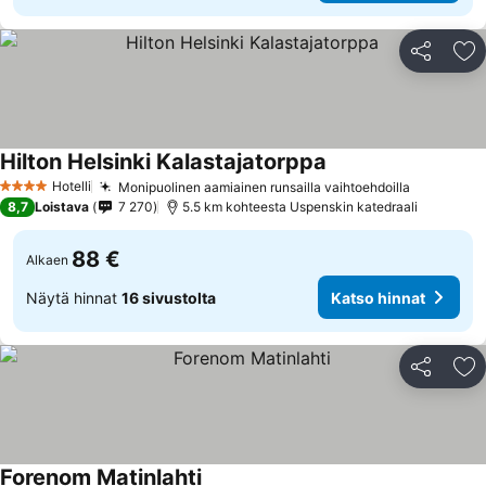
Jaa
Li
Hilton Helsinki Kalastajatorppa
Katso hinnat
Hotelli
Monipuolinen aamiainen runsailla vaihtoehdoilla
Katso hin
4 Tähtiluokitus
8,7
Loistava
7 270
5.5 km kohteesta Uspenskin katedraali
88 €
Alkaen
Näytä hinnat
16 sivustolta
Katso hinnat
Jaa
Li
Forenom Matinlahti