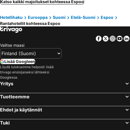
Katso kaikki majoitukset kohteessa Espoo
Hotellihaku
Eurooppa
Suomi
Etelä-Suomi
Espoo
Rantahotellit kohteessa Espoo
Facebook
Twitter
Insta
Yo
Valitse maasi
Lisää Googleen
Löydä tuloksemme helposti: lisää
trivago ensisijaiseksi lähteeksi
Googlessa.
Yritys
Tuotteemme
Ehdot ja käytännöt
Tuki