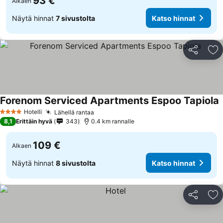
93 €
Alkaen
Näytä hinnat
7 sivustolta
Katso hinnat
Jaa
Li
Forenom Serviced Apartments Espoo Tapiola
K
Hotelli
Lähellä rantaa
Katso hinnat
4 Tähtiluokitus
8,1
Erittäin hyvä
343
0.4 km rannalle
109 €
Alkaen
Näytä hinnat
8 sivustolta
Katso hinnat
Jaa
Li