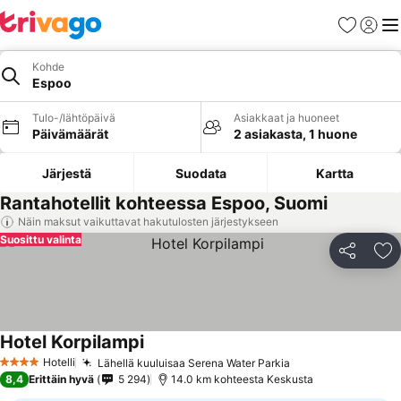
Suosikit
Kirjaud
Val
Kohde
Espoo
Tulo-/lähtöpäivä
Asiakkaat ja huoneet
Päivämäärät
2 asiakasta, 1 huone
Järjestä
Suodata
Kartta
Rantahotellit kohteessa Espoo, Suomi
Näin maksut vaikuttavat hakutulosten järjestykseen
Suosittu valinta
Jaa
Li
Hotel Korpilampi
Katso hinnat
Hotelli
Lähellä kuuluisaa Serena Water Parkia
Katso hinnat
4 Tähtiluokitus
8,4
Erittäin hyvä
5 294
14.0 km kohteesta Keskusta