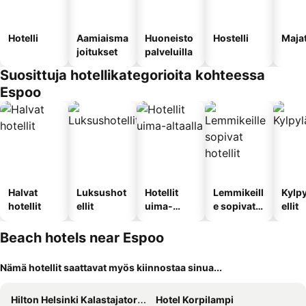
Hotelli
Aamiaisma
Huoneisto
Hostelli
Maja
joitukset
palveluilla
Suosittuja hotellikategorioita kohteessa
Espoo
Halvat
Luksushot
Hotellit
Lemmikeill
Kylp
hotellit
ellit
uima-
e sopivat
ellit
altaalla
hotellit
Beach hotels near Espoo
Nämä hotellit saattavat myös kiinnostaa sinua...
Hilton Helsinki Kalastajatorppa
Hotel Korpilampi