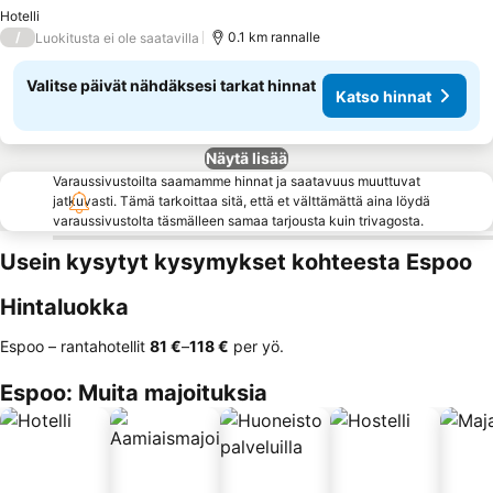
Katso hinnat
Hotelli
/
0.1 km rannalle
Luokitusta ei ole saatavilla
Valitse päivät nähdäksesi tarkat hinnat
Katso hinnat
Näytä lisää
Varaussivustoilta saamamme hinnat ja saatavuus muuttuvat
jatkuvasti. Tämä tarkoittaa sitä, että et välttämättä aina löydä
varaussivustolta täsmälleen samaa tarjousta kuin trivagosta.
Usein kysytyt kysymykset kohteesta Espoo
Hintaluokka
Espoo – rantahotellit
‎81 €
–
‎118 €
per yö.
Espoo: Muita majoituksia