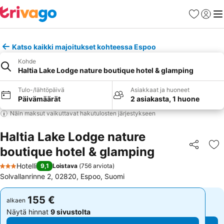
Suosikit
Kirjaud
Val
Katso kaikki majoitukset kohteessa Espoo
Kohde
Haltia Lake Lodge nature boutique hotel & glamping
Tulo-/lähtöpäivä
Asiakkaat ja huoneet
Päivämäärät
2 asiakasta, 1 huone
Näin maksut vaikuttavat hakutulosten järjestykseen
Haltia Lake Lodge nature
boutique hotel & glamping
Jaa
Li
Hotelli
9,1
Loistava
(
756 arviota
)
3 Tähtiluokitus
Solvallanrinne 2, 02820, Espoo, Suomi
155 €
155 €
alkaen
alkaen
Näytä hinnat
9 sivustolta
Näytä hinnat
9 sivustolta