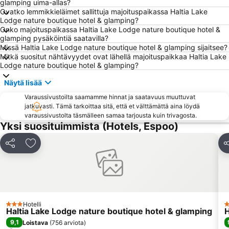
glamping uima-allas?
Otaniemi
Kauppatori
Ovatko lemmikkieläimet sallittuja majoituspaikassa Haltia Lake
Lodge nature boutique hotel & glamping?
Nuuksio National Park
Vuosaari
Onko majoituspaikassa Haltia Lake Lodge nature boutique hotel &
glamping pysäköintiä saatavilla?
Herttoniemi
Shopping centre Iso Omena
Missä Haltia Lake Lodge nature boutique hotel & glamping sijaitsee?
Sörnäinen
Kampin linja-autoasema
Mitkä suositut nähtävyydet ovat lähellä majoituspaikkaa Haltia Lake
Lodge nature boutique hotel & glamping?
Tiedekeskus Heureka
Kallio Church
Näytä lisää
Finlandia Hall
Munkkiniemi
Varaussivustoilta saamamme hinnat ja saatavuus muuttuvat
Lönnrotinkatu
Sveitsin hiihtokeskus
jatkuvasti. Tämä tarkoittaa sitä, että et välttämättä aina löydä
Espoon rautatieasema
Sello Shopping Mall
varaussivustolta täsmälleen samaa tarjousta kuin trivagosta.
Yksi suosituimmista (Hotels, Espoo)
Senaatintori
Töölönlahti Bay
Viking Line
Dipoli
Jaa
Lisää suosikkeihin
J
Ateneumin taidemuseo
Aleksanterinkatu
Kino Tapiola
Kämp Galleria
Helsingin tuomiokirkko
Helsingin musiikkitalo
Finnish National Opera
Eteläsatama
Hotelli
3 Tähtiluokitus
3
Haltia Lake Lodge nature boutique hotel & glamping
H
9,1
Loistava
(
756 arviota
)