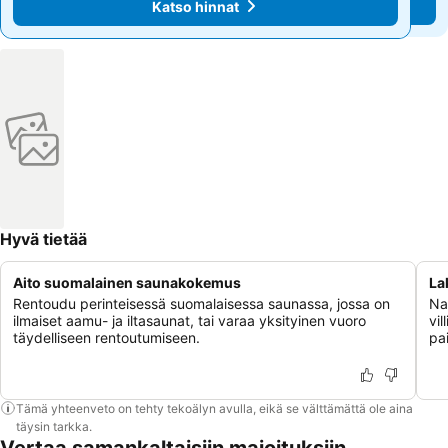
Katso hinnat
Katso hinnat
Hyvä tietää
Aito suomalainen saunakokemus
La
Rentoudu perinteisessä suomalaisessa saunassa, jossa on
Na
ilmaiset aamu- ja iltasaunat, tai varaa yksityinen vuoro
vi
täydelliseen rentoutumiseen.
pai
Tämä yhteenveto on tehty tekoälyn avulla, eikä se välttämättä ole aina
täysin tarkka.