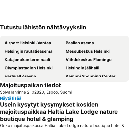
Tutustu lähistön nähtävyyksiin
Laajenna kartta
Airport Helsinki-Vantaa
Pasilan asema
Helsingin rautatieasema
Messukeskus Helsinki
Katajanokan terminaali
Viihdekeskus Flamingo
Olympiastadion Helsinki
Helsingin jäähalli
Hartwall Areena
Kamppi Shopping Center
Majoituspaikan tiedot
Linnanmäki
Suomenlinna
Solvallanrinne 2, 02820, Espoo, Suomi
Vesipuisto Serena
Tikkurilan matkakeskus
Näytä lisää
Korkeasaari
Jumbo
Usein kysytyt kysymykset koskien
Tuska Open Air Metal Festival
Länsisatama
majoituspaikkaa Haltia Lake Lodge nature
boutique hotel & glamping
Jätkäsaari
Kalasatama
Onko majoituspaikassa Haltia Lake Lodge nature boutique hotel &
Kaapelitehdas
Itis