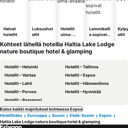
Halvat
Luksushot
Hotellit
Lemmikeill
Kylp
hotellit
ellit
uima-
e sopivat
ellit
altaalla
hotellit
Kohteet lähellä hotellia Haltia Lake Lodge
nature boutique hotel & glamping
Hotellit – Helsinki
Hotellit – Tallinna
Hotellit – Vantaa
Hotellit – Espoo
Hotellit – Lahti
Hotellit – Hämeenlinna
Hotellit – Porvoo
Hotellit – Hyvinkää
Hotellit – Raasepori
Katso kaikki majoitukset kohteessa Espoo
Hotellihaku
Eurooppa
Suomi
Etelä-Suomi
Espoo
Haltia Lake Lodge nature boutique hotel & glamping