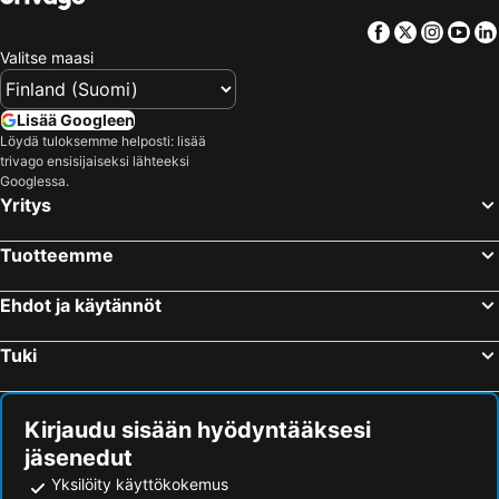
Facebook
Twitter
Insta
Yo
Valitse maasi
Lisää Googleen
Löydä tuloksemme helposti: lisää
trivago ensisijaiseksi lähteeksi
Googlessa.
Yritys
Tuotteemme
Ehdot ja käytännöt
Tuki
Kirjaudu sisään hyödyntääksesi
jäsenedut
Yksilöity käyttökokemus