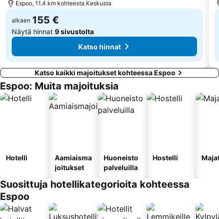
Espoo, 11.4 km kohteesta Keskusta
155 €
alkaen
Näytä hinnat
9 sivustolta
Katso hinnat
Katso kaikki majoitukset kohteessa Espoo
Espoo: Muita majoituksia
Hotelli
Aamiaisma
Huoneisto
Hostelli
Maja
joitukset
palveluilla
Suosittuja hotellikategorioita kohteessa
Espoo