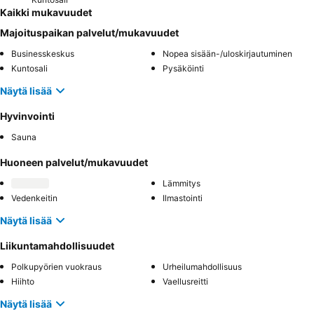
Kaikki mukavuudet
Majoituspaikan palvelut/mukavuudet
Businesskeskus
Nopea sisään-/uloskirjautuminen
Kuntosali
Pysäköinti
Näytä lisää
Hyvinvointi
Sauna
Huoneen palvelut/mukavuudet
Lämmitys
Vedenkeitin
Ilmastointi
Näytä lisää
Liikuntamahdollisuudet
Polkupyörien vuokraus
Urheilumahdollisuus
Hiihto
Vaellusreitti
Näytä lisää