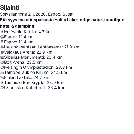
Sijainti
Solvallanrinne 2, 02820, Espoo, Suomi
Etäisyys majoituspaikasta Haltia Lake Lodge nature boutique
hotel & glamping
Helfwetin Kattila
:
4.7
km
Espoo
:
11.4
km
Espoo
:
11.4
km
Helsinki-Vantaan Lentoasema
:
21.9
km
Veikkaus Arena
:
22.9
km
Sibelius-Monumentti
:
23.4
km
Bolt Arena
:
23.5
km
Helsingin Olympiastadion
:
23.8
km
Temppeliaukion Kirkko
:
24.5
km
Finlandia-Talo
:
24.7
km
Tuomiokirkon Krypta
:
25.9
km
Uspenskin Katedraali
:
26.4
km