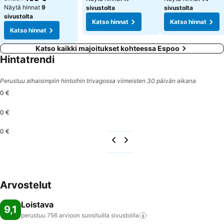
Näytä hinnat
9
sivustolta
sivustolta
sivustolta
Katso hinnat
Katso hinnat
Katso hinnat
Katso kaikki majoitukset kohteessa Espoo
Hintatrendi
Perustuu alhaisimpiin hintoihin trivagossa viimeisten 30 päivän aikana
0 €
0 €
0 €
Arvostelut
Loistava
9,1
perustuu 756 arvioon suosituilla
sivustoilla