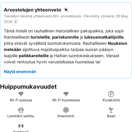
Arvostelujen yhteenveto
Tekoälyn tekemä yhteenveto 60+ arvostelusta · Päivitetty viimeksi: 29 May
2026
Tämä hotelli on rauhallinen historiallinen pakopaikka, joka sopii
ihanteellisesti
turisteille
,
pariskunnille
ja
luksusmatkailijoille
,
jotka etsivät syvällistä luontokokemusta. Rauhalliseen
Nuuksion
metsään
sijoittuva majoituspaikka tarjoaa suoran pääsyn
laajoille
patikkareiteille
ja Haltian luontokeskukseen. Vieraat
voivat rentoutua hyvin varustelluissa huoneissa tai
ainutlaatuisissa glamping-teltoissa ja nauttia
saunasta
Näytä enemmän
ulkoilupäivän jälkeen. Huomaavainen ja ystävällinen
henkilökunta saa jatkuvasti kehuja, ja erinomainen aamiainen
Huippumukavuudet
sisältää laadukkaita, paikallisesti hankittuja raaka-aineita.
Todella ainutlaatuista oleskelua varten harkitse
glamping-
majoitusta
saadaksesi läheisemmän yhteyden luontoon.
Wi-Fi aulassa
Wi-Fi huoneessa
Pysäköinti
Lemmikit sallittu
Ilmastointi
Baari
Kuntosali