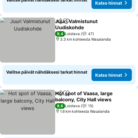
Katso hinnat
Juuri Valmistunut
Jaa
Lisää suosikkeihin
Uudiskohde
9,4
Loistava
47
3.3 km kohteesta Wasalandia
Valitse päivät nähdäksesi tarkat hinnat
Katso hinnat
Hot spot of Vaasa, large
Jaa
Lisää suosikkeihin
balcony, City Hall views
8,6
Loistava
15
1.6 km kohteesta Wasalandia