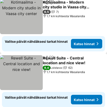
Kotimaailma - Modern
Jaa
Lisää suosikkeihin
city studio in Vaasa city
center
6,5
7
1.7 km kohteesta Wasalandia
Valitse päivät nähdäksesi tarkat hinnat
Katso hinnat
Rewell Suite - Central
Jaa
Lisää suosikkeihin
location and nice view!
9,4
Loistava
62
1.7 km kohteesta Wasalandia
Valitse päivät nähdäksesi tarkat hinnat
Katso hinnat