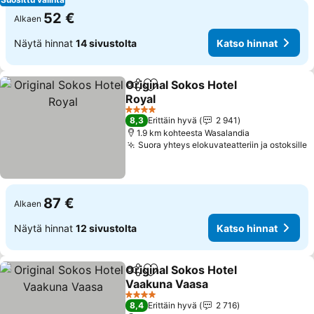
52 €
Alkaen
Näytä hinnat
14 sivustolta
Katso hinnat
Original Sokos Hotel
Jaa
Lisää suosikkeihin
Royal
4 Tähtiluokitus
8,3
Erittäin hyvä
2 941
1.9 km kohteesta Wasalandia
Suora yhteys elokuvateatteriin ja ostoksille
87 €
Alkaen
Näytä hinnat
12 sivustolta
Katso hinnat
Original Sokos Hotel
Jaa
Lisää suosikkeihin
Vaakuna Vaasa
4 Tähtiluokitus
8,4
Erittäin hyvä
2 716