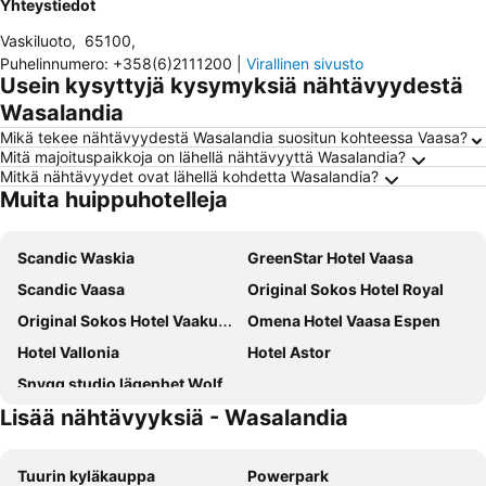
Yhteystiedot
Vaskiluoto
,
65100
,
Puhelinnumero
:
+358(6)2111200
|
Virallinen sivusto
Usein kysyttyjä kysymyksiä nähtävyydestä
Wasalandia
Mikä tekee nähtävyydestä Wasalandia suositun kohteessa Vaasa?
Mitä majoituspaikkoja on lähellä nähtävyyttä Wasalandia?
Mitkä nähtävyydet ovat lähellä kohdetta Wasalandia?
Muita huippuhotelleja
Scandic Waskia
GreenStar Hotel Vaasa
Scandic Vaasa
Original Sokos Hotel Royal
Original Sokos Hotel Vaakuna Vaasa
Omena Hotel Vaasa Espen
Hotel Vallonia
Hotel Astor
Snygg studio lägenhet Wolffskavägen 21
Lisää nähtävyyksiä - Wasalandia
Tuurin kyläkauppa
Powerpark