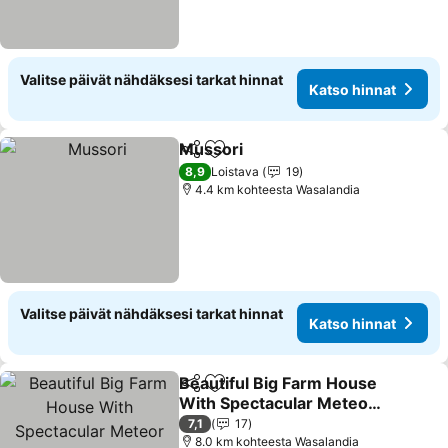
Valitse päivät nähdäksesi tarkat hinnat
Katso hinnat
Mussori
Jaa
Lisää suosikkeihin
8,9
Loistava
19
4.4 km kohteesta Wasalandia
Valitse päivät nähdäksesi tarkat hinnat
Katso hinnat
Beautiful Big Farm House
Jaa
Lisää suosikkeihin
With Spectacular Meteor
Site View
7,1
17
8.0 km kohteesta Wasalandia