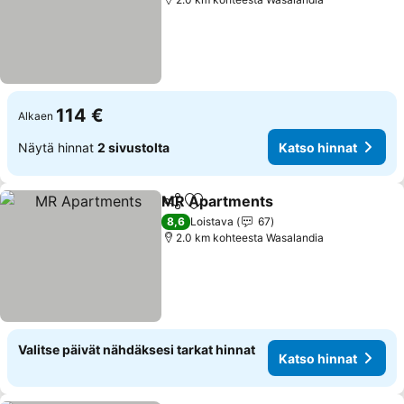
114 €
Alkaen
Näytä hinnat
2 sivustolta
Katso hinnat
MR Apartments
Jaa
Lisää suosikkeihin
8,6
Loistava
67
2.0 km kohteesta Wasalandia
Valitse päivät nähdäksesi tarkat hinnat
Katso hinnat