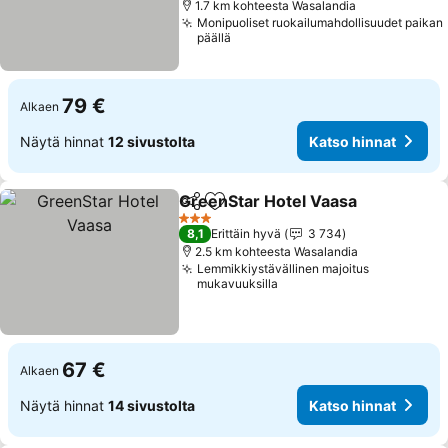
1.7 km kohteesta Wasalandia
Monipuoliset ruokailumahdollisuudet paikan
päällä
79 €
Alkaen
Näytä hinnat
12 sivustolta
Katso hinnat
GreenStar Hotel Vaasa
Jaa
Lisää suosikkeihin
3 Tähtiluokitus
8,1
Erittäin hyvä
3 734
2.5 km kohteesta Wasalandia
Lemmikkiystävällinen majoitus
mukavuuksilla
67 €
Alkaen
Näytä hinnat
14 sivustolta
Katso hinnat