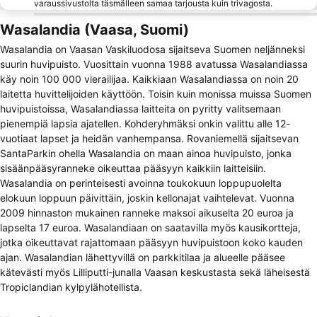
varaussivustolta täsmälleen samaa tarjousta kuin trivagosta.
Wasalandia (Vaasa, Suomi)
Wasalandia on Vaasan Vaskiluodosa sijaitseva Suomen neljänneksi
suurin huvipuisto. Vuosittain vuonna 1988 avatussa Wasalandiassa
käy noin 100 000 vierailijaa. Kaikkiaan Wasalandiassa on noin 20
laitetta huvittelijoiden käyttöön. Toisin kuin monissa muissa Suomen
huvipuistoissa, Wasalandiassa laitteita on pyritty valitsemaan
pienempiä lapsia ajatellen. Kohderyhmäksi onkin valittu alle 12-
vuotiaat lapset ja heidän vanhempansa. Rovaniemellä sijaitsevan
SantaParkin ohella Wasalandia on maan ainoa huvipuisto, jonka
sisäänpääsyranneke oikeuttaa pääsyyn kaikkiin laitteisiin.
Wasalandia on perinteisesti avoinna toukokuun loppupuolelta
elokuun loppuun päivittäin, joskin kellonajat vaihtelevat. Vuonna
2009 hinnaston mukainen ranneke maksoi aikuselta 20 euroa ja
lapselta 17 euroa. Wasalandiaan on saatavilla myös kausikortteja,
jotka oikeuttavat rajattomaan pääsyyn huvipuistoon koko kauden
ajan. Wasalandian lähettyvillä on parkkitilaa ja alueelle pääsee
kätevästi myös Lilliputti-junalla Vaasan keskustasta sekä läheisestä
Tropiclandian kylpylähotellista.