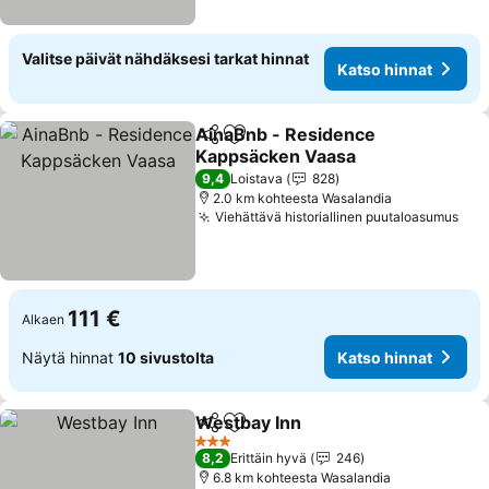
Valitse päivät nähdäksesi tarkat hinnat
Katso hinnat
AinaBnb - Residence
Jaa
Lisää suosikkeihin
Kappsäcken Vaasa
9,4
Loistava
828
2.0 km kohteesta Wasalandia
Viehättävä historiallinen puutaloasumus
111 €
Alkaen
Näytä hinnat
10 sivustolta
Katso hinnat
Westbay Inn
Jaa
Lisää suosikkeihin
3 Tähtiluokitus
8,2
Erittäin hyvä
246
6.8 km kohteesta Wasalandia