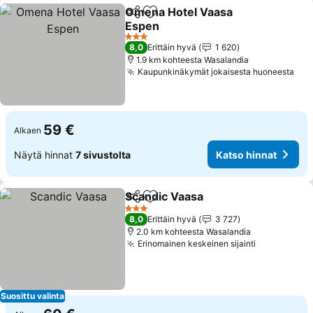
Omena Hotel Vaasa
Jaa
Lisää suosikkeihin
Espen
3 Tähtiluokitus
8,0
Erittäin hyvä
1 620
1.9 km kohteesta Wasalandia
Kaupunkinäkymät jokaisesta huoneesta
59 €
Alkaen
Näytä hinnat
7 sivustolta
Katso hinnat
Scandic Vaasa
Jaa
Lisää suosikkeihin
3 Tähtiluokitus
8,0
Erittäin hyvä
3 727
2.0 km kohteesta Wasalandia
Erinomainen keskeinen sijainti
Suosittu valinta