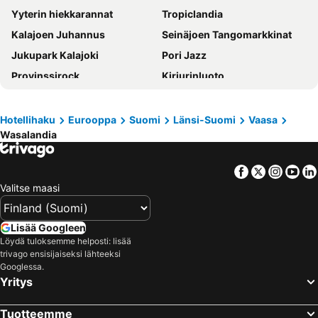
Yyterin hiekkarannat
Tropiclandia
Kalajoen Juhannus
Seinäjoen Tangomarkkinat
Jukupark Kalajoki
Pori Jazz
Provinssirock
Kirjurinluoto
Ähtärin eläinpuisto
Vaasan rautatieasema
Höga Kusten
Seinäjoen rautatieasema
Hotellihaku
Eurooppa
Suomi
Länsi-Suomi
Vaasa
Wasalandia
Porin rautatieasema
Vaasan satama
Törnävä
Kokkolan rautatieasema
Facebook
Twitter
Insta
Yo
Kauhajoki Airfield
Vanha Vaasa
Valitse maasi
Vaasan lentoasema
Seinäjoen lentoasema
Seinäjoen vauhtiajot
Umeå Centralstation
Lisää Googleen
Höga Kusten Airport
Lakis Ski Centre
Löydä tuloksemme helposti: lisää
trivago ensisijaiseksi lähteeksi
Hietalahden stadion
Kvarken Archipelago
Googlessa.
Yritys
Kokkola-Pietarsaaren lentoasema
Umeå Airport
Porin lentoasema
Wasalandia
Tuotteemme