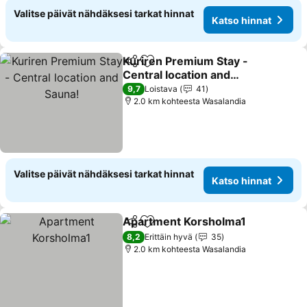
Valitse päivät nähdäksesi tarkat hinnat
Katso hinnat
Kuriren Premium Stay -
Jaa
Lisää suosikkeihin
Central location and
Sauna!
9,7
Loistava
41
2.0 km kohteesta Wasalandia
Valitse päivät nähdäksesi tarkat hinnat
Katso hinnat
Apartment Korsholma1
Jaa
Lisää suosikkeihin
8,2
Erittäin hyvä
35
2.0 km kohteesta Wasalandia