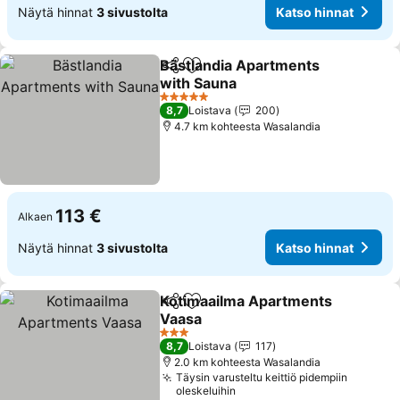
Näytä hinnat
3 sivustolta
Katso hinnat
Bästlandia Apartments
Jaa
Lisää suosikkeihin
with Sauna
5 Tähtiluokitus
8,7
Loistava
200
4.7 km kohteesta Wasalandia
113 €
Alkaen
Näytä hinnat
3 sivustolta
Katso hinnat
Kotimaailma Apartments
Jaa
Lisää suosikkeihin
Vaasa
3 Tähtiluokitus
8,7
Loistava
117
2.0 km kohteesta Wasalandia
Täysin varusteltu keittiö pidempiin
oleskeluihin