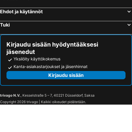
Ylivieska Airfield
Umeå Arena
Örnsköldsvik Airport
Paradisbadet
Ehdot ja käytännöt
Den förhistoriska världen
Seinäjoki Bus Station
Tuki
Joupiska
Tractor museum
Skellefteå Kraft Arena
Rådhustorget
Kirjaudu sisään hyödyntääksesi
Norrlandsoperan
jäsenedut
Yksilöity käyttökokemus
Kanta-asiakastarjoukset ja jäsenhinnat
Kirjaudu sisään
trivago N.V.
, Kesselstraße 5 – 7, 40221 Düsseldorf, Saksa
Copyright 2026 trivago | Kaikki oikeudet pidätetään.