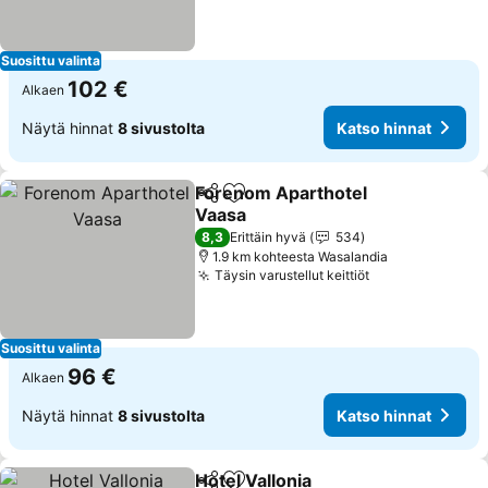
Suosittu valinta
102 €
Alkaen
Näytä hinnat
8 sivustolta
Katso hinnat
Forenom Aparthotel
Jaa
Lisää suosikkeihin
Vaasa
8,3
Erittäin hyvä
534
1.9 km kohteesta Wasalandia
Täysin varustellut keittiöt
Suosittu valinta
96 €
Alkaen
Näytä hinnat
8 sivustolta
Katso hinnat
Hotel Vallonia