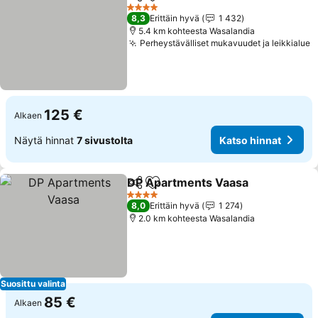
Jaa
Lisää suosikkeihin
4 Tähtiluokitus
8,3
Erittäin hyvä
1 432
5.4 km kohteesta Wasalandia
Perheystävälliset mukavuudet ja leikkialue
125 €
Alkaen
Näytä hinnat
7 sivustolta
Katso hinnat
DP Apartments Vaasa
Jaa
Lisää suosikkeihin
4 Tähtiluokitus
8,0
Erittäin hyvä
1 274
2.0 km kohteesta Wasalandia
Suosittu valinta
85 €
Alkaen