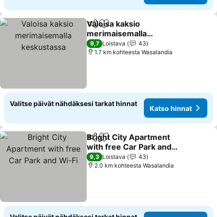
Valoisa kaksio
Jaa
Lisää suosikkeihin
merimaisemalla
keskustassa
9,7
Loistava
43
1.7 km kohteesta Wasalandia
Valitse päivät nähdäksesi tarkat hinnat
Katso hinnat
Bright City Apartment
Jaa
Lisää suosikkeihin
with free Car Park and
Wi-Fi
9,3
Loistava
43
2.0 km kohteesta Wasalandia
Valitse päivät nähdäksesi tarkat hinnat