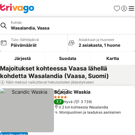
Suosikit
Kirjaud
Val
Kohde
Wasalandia, Vaasa
Tulo-/lähtöpäivä
Asiakkaat ja huoneet
Päivämäärät
2 asiakasta, 1 huone
Järjestä
Suodata
Kartta
Majoitukset kohteessa Vaasa lähellä
kohdetta Wasalandia (Vaasa, Suomi)
Näin maksut vaikuttavat hakutulosten järjestykseen
Scandic Waskia
Jaa
Lisää suosikkeihin
4 Tähtiluokitus
7,7
Hyvä
3 739
0.2 km kohteesta Wasalandia
Monipuolinen ja laadukas aamiainen
Suosittu valinta