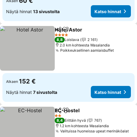
60 €
Alkaen
Näytä hinnat
13 sivustolta
Katso hinnat
Hotel Astor
Jaa
Lisää suosikkeihin
4 Tähtiluokitus
8,8
Loistava
2 161
2.0 km kohteesta Wasalandia
Poikkeuksellinen aamiaisbuffet
152 €
Alkaen
Näytä hinnat
7 sivustolta
Katso hinnat
EC-Hostel
Jaa
Lisää suosikkeihin
2 Tähtiluokitus
8,4
Erittäin hyvä
767
1.2 km kohteesta Wasalandia
Valituissa huoneissa upeat merinäköalat