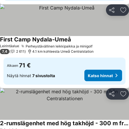
Jaa
Li
First Camp Nydala-Umeå
Leirintäalue
Perheystävällinen leikkipaikka ja minigolf
7,4
2 611
4.1 km kohteesta Umeå Centralstation
71 €
Alkaen
Näytä hinnat
7 sivustolta
Katso hinnat
Jaa
Li
2-rumslägenhet med hög takhöjd - 300 m från Centralstationen