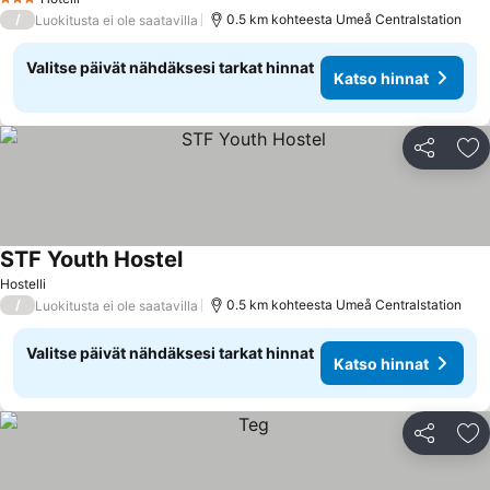
3 Tähtiluokitus
/
0.5 km kohteesta Umeå Centralstation
Luokitusta ei ole saatavilla
Valitse päivät nähdäksesi tarkat hinnat
Katso hinnat
Jaa
Li
STF Youth Hostel
Hostelli
/
0.5 km kohteesta Umeå Centralstation
Luokitusta ei ole saatavilla
Valitse päivät nähdäksesi tarkat hinnat
Katso hinnat
Jaa
Li