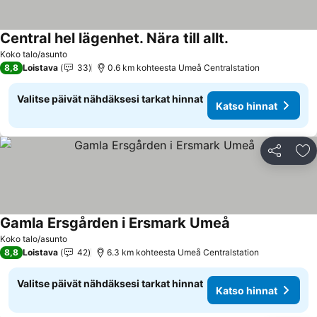
Central hel lägenhet. Nära till allt.
Koko talo/asunto
8,8
Loistava
33
0.6 km kohteesta Umeå Centralstation
Valitse päivät nähdäksesi tarkat hinnat
Katso hinnat
Jaa
Li
Gamla Ersgården i Ersmark Umeå
Koko talo/asunto
8,8
Loistava
42
6.3 km kohteesta Umeå Centralstation
Valitse päivät nähdäksesi tarkat hinnat
Katso hinnat