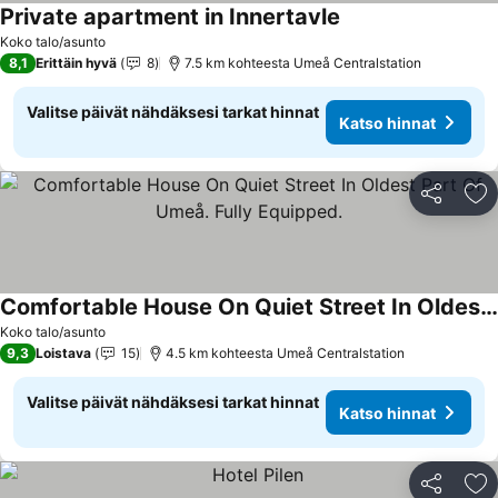
Private apartment in Innertavle
Koko talo/asunto
8,1
Erittäin hyvä
8
7.5 km kohteesta Umeå Centralstation
Valitse päivät nähdäksesi tarkat hinnat
Katso hinnat
Jaa
Li
Comfortable House On Quiet Street In Oldest Part Of Umeå. Fully Equipped.
Koko talo/asunto
9,3
Loistava
15
4.5 km kohteesta Umeå Centralstation
Valitse päivät nähdäksesi tarkat hinnat
Katso hinnat
Jaa
Li