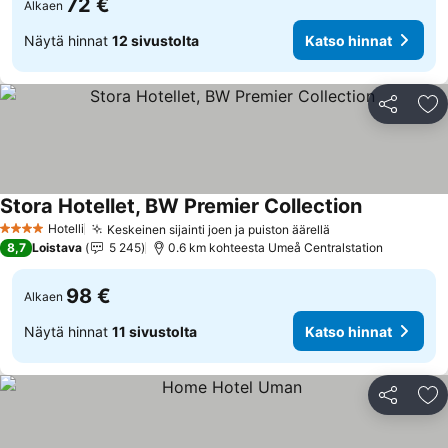
72 €
Alkaen
Näytä hinnat
12 sivustolta
Katso hinnat
Jaa
Li
Stora Hotellet, BW Premier Collection
Hotelli
Keskeinen sijainti joen ja puiston äärellä
4 Tähtiluokitus
8,7
Loistava
5 245
0.6 km kohteesta Umeå Centralstation
98 €
Alkaen
Näytä hinnat
11 sivustolta
Katso hinnat
Jaa
Li