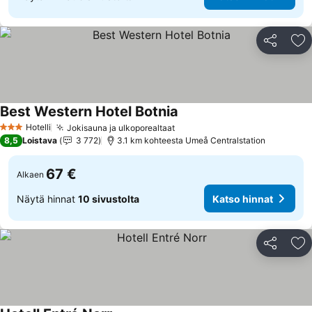
Jaa
Li
Best Western Hotel Botnia
Hotelli
Jokisauna ja ulkoporealtaat
3 Tähtiluokitus
8,5
Loistava
3 772
3.1 km kohteesta Umeå Centralstation
67 €
Alkaen
Näytä hinnat
10 sivustolta
Katso hinnat
Jaa
Li