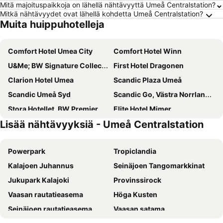
Mitä majoituspaikkoja on lähellä nähtävyyttä Umeå Centralstation?
Mitkä nähtävyydet ovat lähellä kohdetta Umeå Centralstation?
Muita huippuhotelleja
Comfort Hotel Umea City
Comfort Hotel Winn
U&Me; BW Signature Collection
First Hotel Dragonen
Clarion Hotel Umea
Scandic Plaza Umeå
Scandic Umeå Syd
Scandic Go, Västra Norrlandsgatan 13
Stora Hotellet, BW Premier Collection
Elite Hotel Mimer
Lisää nähtävyyksiä - Umeå Centralstation
Hotell Björken
Hotell Vilja
Västerbacken Hotell & Konferens
ProfilHotels Aveny
Powerpark
Tropiclandia
Best Western Hotel Botnia
Hotel 1861
Kalajoen Juhannus
Seinäjoen Tangomarkkinat
Hotell Entré Norr
Home Hotel Uman
Jukupark Kalajoki
Provinssirock
Vaasan rautatieasema
Höga Kusten
Seinäjoen rautatieasema
Vaasan satama