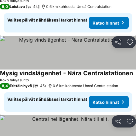
Koko talo/asunto
9,0
Loistava
44
0.6 km kohteesta Umeå Centralstation
Valitse päivät nähdäksesi tarkat hinnat
Katso hinnat
Jaa
Li
Mysig vindslägenhet - Nära Centralstationen
Koko talo/asunto
8,4
Erittäin hyvä
45
0.6 km kohteesta Umeå Centralstation
Valitse päivät nähdäksesi tarkat hinnat
Katso hinnat
Jaa
Li