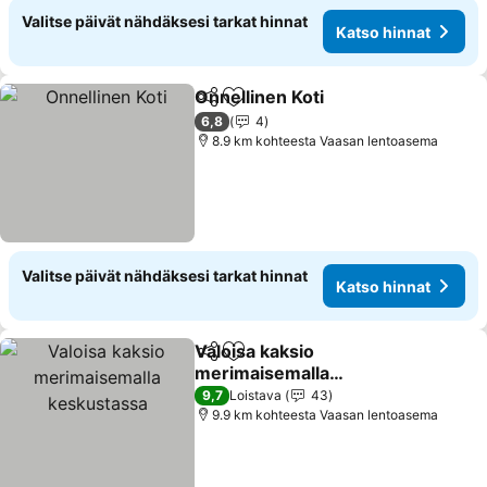
Valitse päivät nähdäksesi tarkat hinnat
Katso hinnat
Onnellinen Koti
Jaa
Lisää suosikkeihin
6,8
4
8.9 km kohteesta Vaasan lentoasema
Valitse päivät nähdäksesi tarkat hinnat
Katso hinnat
Valoisa kaksio
Jaa
Lisää suosikkeihin
merimaisemalla
keskustassa
9,7
Loistava
43
9.9 km kohteesta Vaasan lentoasema