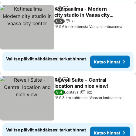
Kotimaailma - Modern
Jaa
Lisää suosikkeihin
city studio in Vaasa city
center
6,5
7
9.6 km kohteesta Vaasan lentoasema
Valitse päivät nähdäksesi tarkat hinnat
Katso hinnat
Rewell Suite - Central
Jaa
Lisää suosikkeihin
location and nice view!
9,4
Loistava
62
9.3 km kohteesta Vaasan lentoasema
Valitse päivät nähdäksesi tarkat hinnat
Katso hinnat