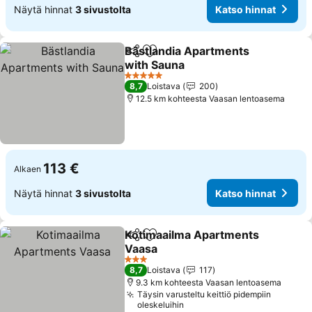
Näytä hinnat
3 sivustolta
Katso hinnat
Bästlandia Apartments
Jaa
Lisää suosikkeihin
with Sauna
5 Tähtiluokitus
8,7
Loistava
200
12.5 km kohteesta Vaasan lentoasema
113 €
Alkaen
Näytä hinnat
3 sivustolta
Katso hinnat
Kotimaailma Apartments
Jaa
Lisää suosikkeihin
Vaasa
3 Tähtiluokitus
8,7
Loistava
117
9.3 km kohteesta Vaasan lentoasema
Täysin varusteltu keittiö pidempiin
oleskeluihin