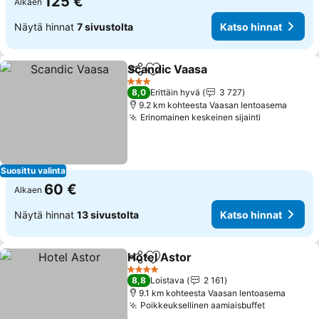
125 €
Alkaen
Näytä hinnat
7 sivustolta
Katso hinnat
Scandic Vaasa
Jaa
Lisää suosikkeihin
3 Tähtiluokitus
8,0
Erittäin hyvä
3 727
9.2 km kohteesta Vaasan lentoasema
Erinomainen keskeinen sijainti
Suosittu valinta
60 €
Alkaen
Näytä hinnat
13 sivustolta
Katso hinnat
Hotel Astor
Jaa
Lisää suosikkeihin
4 Tähtiluokitus
8,8
Loistava
2 161
9.1 km kohteesta Vaasan lentoasema
Poikkeuksellinen aamiaisbuffet