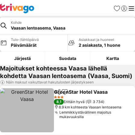
Suosikit
Kirjaud
Val
Kohde
Vaasan lentoasema, Vaasa
Tulo-/lähtöpäivä
Asiakkaat ja huoneet
Päivämäärät
2 asiakasta, 1 huone
Järjestä
Suodata
Kartta
Majoitukset kohteessa Vaasa lähellä
kohdetta Vaasan lentoasema (Vaasa, Suomi)
Näin maksut vaikuttavat hakutulosten järjestykseen
GreenStar Hotel Vaasa
Jaa
Lisää suosikkeihin
3 Tähtiluokitus
8,1
Erittäin hyvä
3 734
8.9 km kohteesta Vaasan lentoasema
Lemmikkiystävällinen majoitus
mukavuuksilla