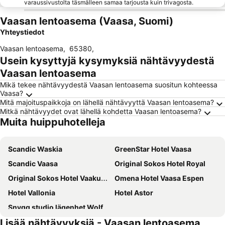
varaussivustolta täsmälleen samaa tarjousta kuin trivagosta.
Vaasan lentoasema (Vaasa, Suomi)
Yhteystiedot
Vaasan lentoasema
,
65380
,
Usein kysyttyjä kysymyksiä nähtävyydestä
Vaasan lentoasema
Mikä tekee nähtävyydestä Vaasan lentoasema suositun kohteessa
Vaasa?
Mitä majoituspaikkoja on lähellä nähtävyyttä Vaasan lentoasema?
Mitkä nähtävyydet ovat lähellä kohdetta Vaasan lentoasema?
Muita huippuhotelleja
Scandic Waskia
GreenStar Hotel Vaasa
Scandic Vaasa
Original Sokos Hotel Royal
Original Sokos Hotel Vaakuna Vaasa
Omena Hotel Vaasa Espen
Hotel Vallonia
Hotel Astor
Snygg studio lägenhet Wolffskavägen 21
Lisää nähtävyyksiä - Vaasan lentoasema