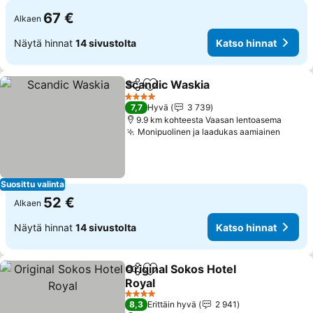
67 €
Alkaen
Näytä hinnat
14 sivustolta
Katso hinnat
Scandic Waskia
Jaa
Lisää suosikkeihin
4 Tähtiluokitus
7,7
Hyvä
3 739
9.9 km kohteesta Vaasan lentoasema
Monipuolinen ja laadukas aamiainen
Suosittu valinta
52 €
Alkaen
Näytä hinnat
14 sivustolta
Katso hinnat
Original Sokos Hotel
Jaa
Lisää suosikkeihin
Royal
4 Tähtiluokitus
8,3
Erittäin hyvä
2 941