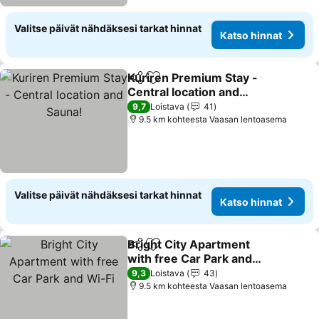
Valitse päivät nähdäksesi tarkat hinnat
Katso hinnat
Kuriren Premium Stay -
Jaa
Lisää suosikkeihin
Central location and
Sauna!
9,7
Loistava
41
9.5 km kohteesta Vaasan lentoasema
Valitse päivät nähdäksesi tarkat hinnat
Katso hinnat
Bright City Apartment
Jaa
Lisää suosikkeihin
with free Car Park and
Wi-Fi
9,3
Loistava
43
9.5 km kohteesta Vaasan lentoasema