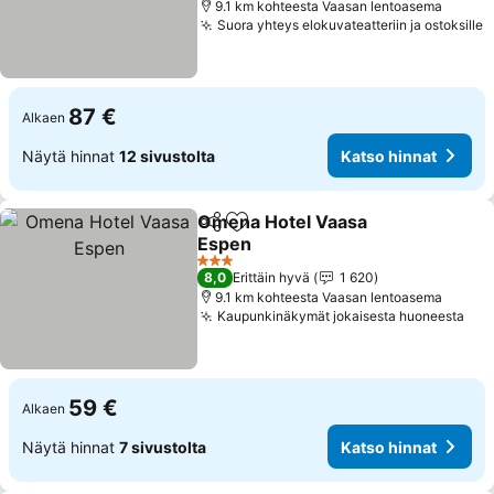
9.1 km kohteesta Vaasan lentoasema
Suora yhteys elokuvateatteriin ja ostoksille
87 €
Alkaen
Näytä hinnat
12 sivustolta
Katso hinnat
Omena Hotel Vaasa
Jaa
Lisää suosikkeihin
Espen
3 Tähtiluokitus
8,0
Erittäin hyvä
1 620
9.1 km kohteesta Vaasan lentoasema
Kaupunkinäkymät jokaisesta huoneesta
59 €
Alkaen
Näytä hinnat
7 sivustolta
Katso hinnat