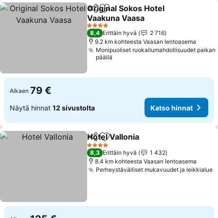
Original Sokos Hotel
Jaa
Lisää suosikkeihin
Vaakuna Vaasa
4 Tähtiluokitus
8,4
Erittäin hyvä
2 716
9.2 km kohteesta Vaasan lentoasema
Monipuoliset ruokailumahdollisuudet paikan
päällä
79 €
Alkaen
Näytä hinnat
12 sivustolta
Katso hinnat
Hotel Vallonia
Jaa
Lisää suosikkeihin
4 Tähtiluokitus
8,3
Erittäin hyvä
1 432
8.4 km kohteesta Vaasan lentoasema
Perheystävälliset mukavuudet ja leikkialue