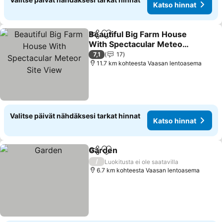
Katso hinnat
Beautiful Big Farm House
Jaa
Lisää suosikkeihin
With Spectacular Meteor
Site View
7,1
17
11.7 km kohteesta Vaasan lentoasema
Valitse päivät nähdäksesi tarkat hinnat
Katso hinnat
Garden
Jaa
Lisää suosikkeihin
/
Luokitusta ei ole saatavilla
6.7 km kohteesta Vaasan lentoasema