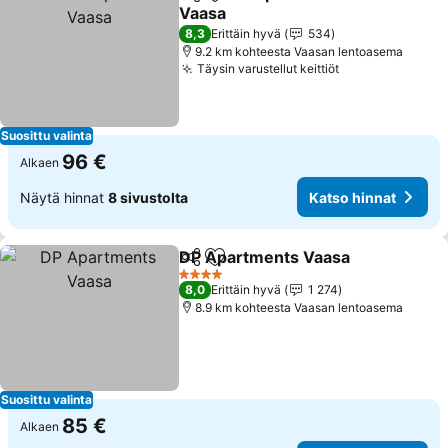
Jaa
Lisää suosikkeihin
Vaasa
8,3
Erittäin hyvä
534
9.2 km kohteesta Vaasan lentoasema
Täysin varustellut keittiöt
Suosittu valinta
96 €
Alkaen
Näytä hinnat
8 sivustolta
Katso hinnat
DP Apartments Vaasa
Jaa
Lisää suosikkeihin
4 Tähtiluokitus
8,0
Erittäin hyvä
1 274
8.9 km kohteesta Vaasan lentoasema
Suosittu valinta
85 €
Alkaen