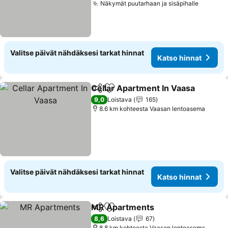
Näkymät puutarhaan ja sisäpihalle
Valitse päivät nähdäksesi tarkat hinnat
Katso hinnat
Cellar Apartment In Vaasa
Jaa
Lisää suosikkeihin
9,0
Loistava
165
8.6 km kohteesta Vaasan lentoasema
Valitse päivät nähdäksesi tarkat hinnat
Katso hinnat
MR Apartments
Jaa
Lisää suosikkeihin
8,6
Loistava
67
8.8 km kohteesta Vaasan lentoasema