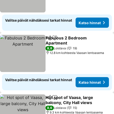
Valitse päivät nähdäksesi tarkat hinnat
Katso hinnat
Fabulous 2 Bedroom
Jaa
Lisää suosikkeihin
Apartment
8,8
Loistava
19
12.8 km kohteesta Vaasan lentoasema
Valitse päivät nähdäksesi tarkat hinnat
Katso hinnat
Hot spot of Vaasa, large
Jaa
Lisää suosikkeihin
balcony, City Hall views
8,6
Loistava
15
9.3 km kohteesta Vaasan lentoasema