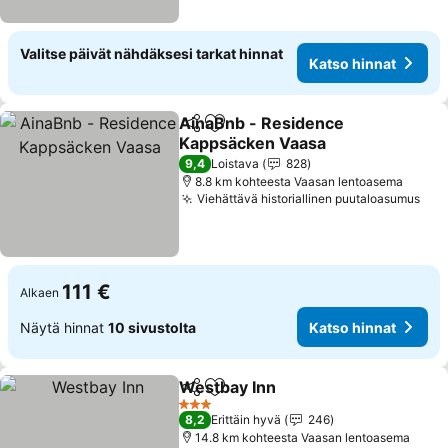
Valitse päivät nähdäksesi tarkat hinnat
Katso hinnat
AinaBnb - Residence
Jaa
Lisää suosikkeihin
Kappsäcken Vaasa
9,4
Loistava
828
8.8 km kohteesta Vaasan lentoasema
Viehättävä historiallinen puutaloasumus
111 €
Alkaen
Näytä hinnat
10 sivustolta
Katso hinnat
Westbay Inn
Jaa
Lisää suosikkeihin
3 Tähtiluokitus
8,2
Erittäin hyvä
246
14.8 km kohteesta Vaasan lentoasema