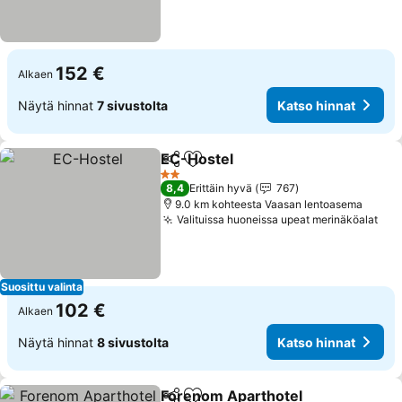
152 €
Alkaen
Näytä hinnat
7 sivustolta
Katso hinnat
EC-Hostel
Jaa
Lisää suosikkeihin
2 Tähtiluokitus
8,4
Erittäin hyvä
767
9.0 km kohteesta Vaasan lentoasema
Valituissa huoneissa upeat merinäköalat
Suosittu valinta
102 €
Alkaen
Näytä hinnat
8 sivustolta
Katso hinnat
Forenom Aparthotel