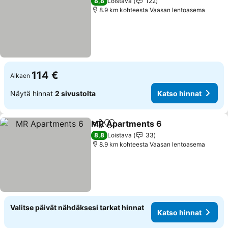
8,8
Loistava
122
8.9 km kohteesta Vaasan lentoasema
114 €
Alkaen
Näytä hinnat
2 sivustolta
Katso hinnat
MR Apartments 6
Jaa
Lisää suosikkeihin
8,8
Loistava
33
8.9 km kohteesta Vaasan lentoasema
Valitse päivät nähdäksesi tarkat hinnat
Katso hinnat