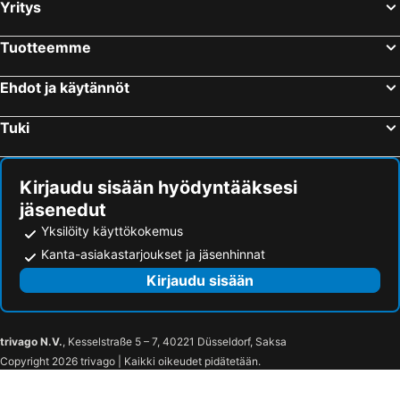
Yritys
Hietalahden stadion
Kvarken Archipelago
Mustavuoren laskettelukeskus
Kokkola-Pietarsaaren lentoasema
Tuotteemme
Umeå Airport
Porin lentoasema
Wasalandia
Ylivieska Airfield
Ehdot ja käytännöt
Umeå Arena
Örnsköldsvik Airport
Tuki
Paradisbadet
Den förhistoriska världen
Seinäjoki Bus Station
Joupiska
Kirjaudu sisään hyödyntääksesi
Tractor museum
Skellefteå flygplats
jäsenedut
Skellefteå Airport
Leos Lekland
Yksilöity käyttökokemus
Kanta-asiakastarjoukset ja jäsenhinnat
Kirjaudu sisään
trivago N.V.
, Kesselstraße 5 – 7, 40221 Düsseldorf, Saksa
Copyright 2026 trivago | Kaikki oikeudet pidätetään.