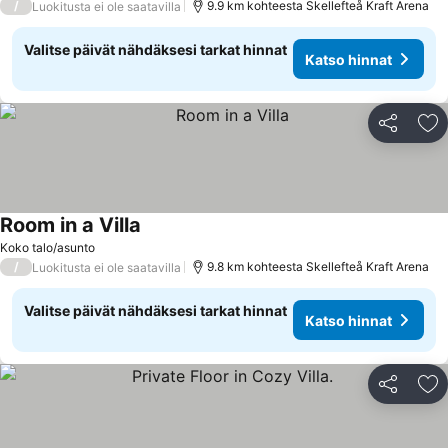
/
9.9 km kohteesta Skellefteå Kraft Arena
Luokitusta ei ole saatavilla
Valitse päivät nähdäksesi tarkat hinnat
Katso hinnat
Jaa
Li
Room in a Villa
Katso hinnat
Koko talo/asunto
/
9.8 km kohteesta Skellefteå Kraft Arena
Luokitusta ei ole saatavilla
Valitse päivät nähdäksesi tarkat hinnat
Katso hinnat
Jaa
Li