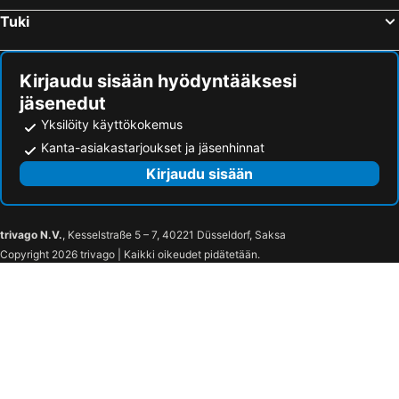
Skellefteå flygplats
Bygdsiljumsbacken
Tuki
Leos Lekland
Norrlandsoperan
Ansia Badpark
Rådhustorget
Kirjaudu sisään hyödyntääksesi
Umeå Östra Station
Lycksele Airport
jäsenedut
Holgers Traktormuseum
Vilhelmina Airport
Yksilöity käyttökokemus
Kanta-asiakastarjoukset ja jäsenhinnat
Kirjaudu sisään
trivago N.V.
, Kesselstraße 5 – 7, 40221 Düsseldorf, Saksa
Copyright 2026 trivago | Kaikki oikeudet pidätetään.