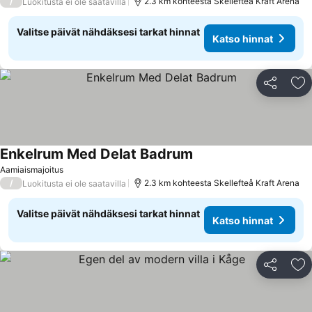
/
2.3 km kohteesta Skellefteå Kraft Arena
Luokitusta ei ole saatavilla
Valitse päivät nähdäksesi tarkat hinnat
Katso hinnat
Jaa
Li
Enkelrum Med Delat Badrum
Katso hinnat
Aamiaismajoitus
/
2.3 km kohteesta Skellefteå Kraft Arena
Luokitusta ei ole saatavilla
Valitse päivät nähdäksesi tarkat hinnat
Katso hinnat
Jaa
Li