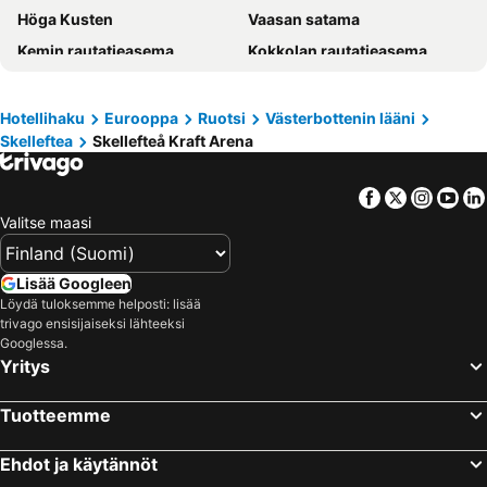
Höga Kusten
Vaasan satama
Kemin rautatieasema
Kokkolan rautatieasema
Vanha Vaasa
Vaasan lentoasema
Luleå skärgård
Umeå Centralstation
Hotellihaku
Eurooppa
Ruotsi
Västerbottenin lääni
Skelleftea
Skellefteå Kraft Arena
Hietalahden stadion
Luleå Airport
Kvarken Archipelago
Lycksele Djurpark
Facebook
Twitter
Insta
Yo
Kokkola-Pietarsaaren lentoasema
Umeå Airport
Valitse maasi
Nordpoolen
Wasalandia
Ylivieska Airfield
Umeå Arena
Lisää Googleen
Kåbdalis Ski Resort
Örnsköldsvik Airport
Löydä tuloksemme helposti: lisää
trivago ensisijaiseksi lähteeksi
Paradisbadet
Coop Arena
Googlessa.
Yritys
Den förhistoriska världen
Leos Lekland
Gammelstads kyrkstad
Arvidsjaur Airport
Tuotteemme
Skellefteå Kraft Arena
Boda Borg Skellefteå
4H-gården Lilla Lyckan
Skellefteå Airport
Ehdot ja käytännöt