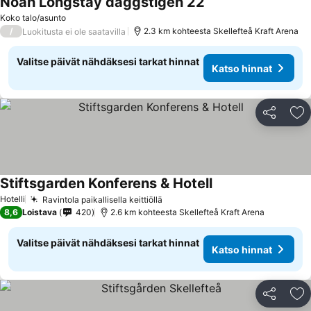
Noah Longstay daggstigen 22
Katso hinnat
Koko talo/asunto
/
2.3 km kohteesta Skellefteå Kraft Arena
Luokitusta ei ole saatavilla
Valitse päivät nähdäksesi tarkat hinnat
Katso hinnat
Jaa
Li
Stiftsgarden Konferens & Hotell
Katso hinnat
Hotelli
Ravintola paikallisella keittiöllä
Katso hinnat
8,6
Loistava
420
2.6 km kohteesta Skellefteå Kraft Arena
Valitse päivät nähdäksesi tarkat hinnat
Katso hinnat
Jaa
Li