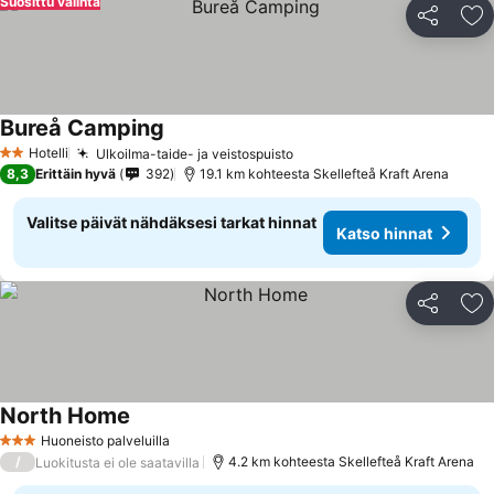
Suosittu valinta
Jaa
Li
Bureå Camping
Katso hinnat
Hotelli
Ulkoilma-taide- ja veistospuisto
Katso hinnat
2 Tähtiluokitus
8,3
Erittäin hyvä
392
19.1 km kohteesta Skellefteå Kraft Arena
Valitse päivät nähdäksesi tarkat hinnat
Katso hinnat
Jaa
Li
North Home
Katso hinnat
Huoneisto palveluilla
3 Tähtiluokitus
/
4.2 km kohteesta Skellefteå Kraft Arena
Luokitusta ei ole saatavilla