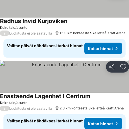
Radhus Invid Kurjoviken
Katso hinnat
Koko talo/asunto
/
15.3 km kohteesta Skellefteå Kraft Arena
Luokitusta ei ole saatavilla
Valitse päivät nähdäksesi tarkat hinnat
Katso hinnat
Jaa
Li
Enastaende Lagenhet I Centrum
Katso hinnat
Koko talo/asunto
/
2.3 km kohteesta Skellefteå Kraft Arena
Luokitusta ei ole saatavilla
Valitse päivät nähdäksesi tarkat hinnat
Katso hinnat