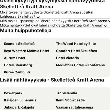
Usein kysyttyjä kysymyksiä nähtävyydestä
Skellefteå Kraft Arena
Mikä tekee nähtävyydestä Skellefteå Kraft Arena suositun
kohteessa Skelleftea?
Mitä majoituspaikkoja on lähellä nähtävyyttä Skellefteå Kraft Arena?
Mitkä nähtävyydet ovat lähellä kohdetta Skellefteå Kraft Arena?
Muita huippuhotelleja
Scandic Skellefteå
The Wood Hotel by Elite
Best Western Malmia Hotel
Comfort Hotel Skelleftea
Aurum Hotel
Hotel Victoria
Hotell Stensborg
Medlefors Hotell & Konferens
Bureå Camping
Lisää nähtävyyksiä - Skellefteå Kraft Arena
Powerpark
Tropiclandia
Kalajoen Juhannus
Kemi Snowcastle
Jukupark Kalajoki
Vaasan rautatieasema