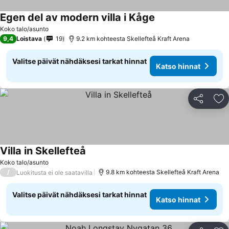
Egen del av modern villa i Kåge
Katso hinnat
Koko talo/asunto
9,4
Loistava
19
9.2 km kohteesta Skellefteå Kraft Arena
Valitse päivät nähdäksesi tarkat hinnat
Katso hinnat
Jaa
Li
Villa in Skellefteå
Katso hinnat
Koko talo/asunto
/
9.8 km kohteesta Skellefteå Kraft Arena
Luokitusta ei ole saatavilla
Valitse päivät nähdäksesi tarkat hinnat
Katso hinnat