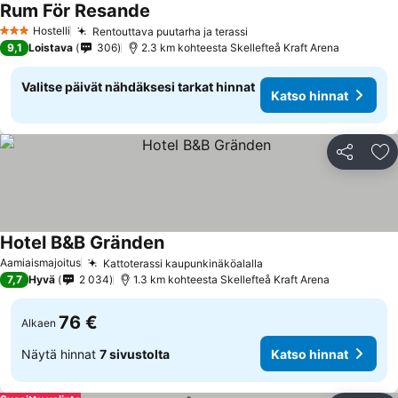
Rum För Resande
Katso hinnat
Hostelli
Rentouttava puutarha ja terassi
Katso hinnat
3 Tähtiluokitus
9,1
Loistava
306
2.3 km kohteesta Skellefteå Kraft Arena
Valitse päivät nähdäksesi tarkat hinnat
Katso hinnat
Jaa
Li
Hotel B&B Gränden
Katso hinnat
Aamiaismajoitus
Kattoterassi kaupunkinäköalalla
Katso hinnat
7,7
Hyvä
2 034
1.3 km kohteesta Skellefteå Kraft Arena
76 €
Alkaen
Näytä hinnat
7 sivustolta
Katso hinnat