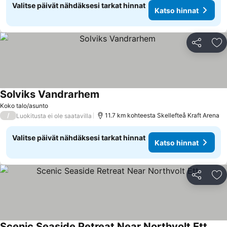
Valitse päivät nähdäksesi tarkat hinnat
Katso hinnat
Jaa
Li
Solviks Vandrarhem
Katso hinnat
Koko talo/asunto
/
11.7 km kohteesta Skellefteå Kraft Arena
Luokitusta ei ole saatavilla
Valitse päivät nähdäksesi tarkat hinnat
Katso hinnat
Jaa
Li
Scenic Seaside Retreat Near Northvolt Ett