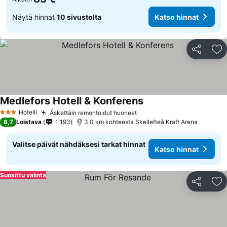
Näytä hinnat
10 sivustolta
Katso hinnat
Jaa
Li
Medlefors Hotell & Konferens
Katso hinnat
Hotelli
Äskettäin remontoidut huoneet
Katso hinnat
3 Tähtiluokitus
8,7
Loistava
1 193
3.0 km kohteesta Skellefteå Kraft Arena
Valitse päivät nähdäksesi tarkat hinnat
Katso hinnat
Suosittu valinta
Jaa
Li