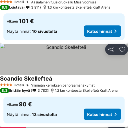
Hotelli
Aasialainen fuusioruokailu Miss Voonissa
Katso hinnat
4 Tähtiluokitus
8,9
Loistava
3 911
1.3 km kohteesta Skellefteå Kraft Arena
101 €
Alkaen
Näytä hinnat
10 sivustolta
Katso hinnat
Jaa
Li
Scandic Skellefteå
Katso hinnat
Hotelli
Ylimmän kerroksen panoraamanäkymät
Katso hinnat
4 Tähtiluokitus
8,3
Erittäin hyvä
3 783
1.2 km kohteesta Skellefteå Kraft Arena
90 €
Alkaen
Näytä hinnat
13 sivustolta
Katso hinnat