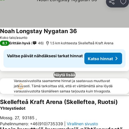
Jaa
Li
Noah Longstay Nygatan 36
Katso hinnat
Koko talo/asunto
8,1
Erittäin hyvä
46
1.5 km kohteesta Skellefteå Kraft Arena
Valitse päivät nähdäksesi tarkat hinnat
Katso hinnat
Näytä lisää
Varaussivustoilta saamamme hinnat ja saatavuus muuttuvat
jatkuvasti. Tämä tarkoittaa sitä, että et välttämättä aina löydä
varaussivustolta täsmälleen samaa tarjousta kuin trivagosta.
Skellefteå Kraft Arena (Skelleftea, Ruotsi)
Yhteystiedot
Mossg. 27
,
93185
,
Puhelinnumero
:
+46(910)735339
|
Virallinen sivusto