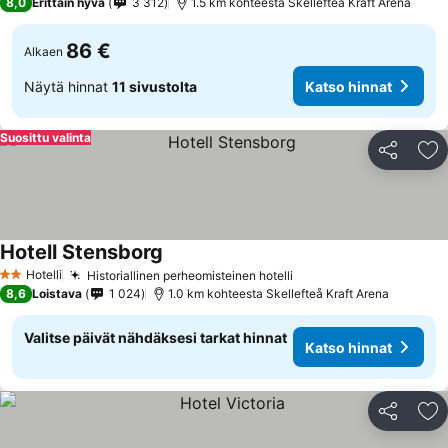
8,0
Erittäin hyvä
3 312
1.5 km kohteesta Skellefteå Kraft Arena
86 €
Alkaen
Näytä hinnat
11 sivustolta
Katso hinnat
Suosittu valinta
Jaa
Li
Hotell Stensborg
Katso hinnat
Hotelli
Historiallinen perheomisteinen hotelli
Katso hinnat
2 Tähtiluokitus
8,6
Loistava
1 024
1.0 km kohteesta Skellefteå Kraft Arena
Valitse päivät nähdäksesi tarkat hinnat
Katso hinnat
Jaa
Li