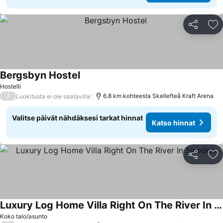
Jaa
Li
Bergsbyn Hostel
Katso hinnat
Hostelli
/
6.8 km kohteesta Skellefteå Kraft Arena
Luokitusta ei ole saatavilla
Valitse päivät nähdäksesi tarkat hinnat
Katso hinnat
Jaa
Li
Luxury Log Home Villa Right On The River In Sweden
Katso hinnat
Koko talo/asunto