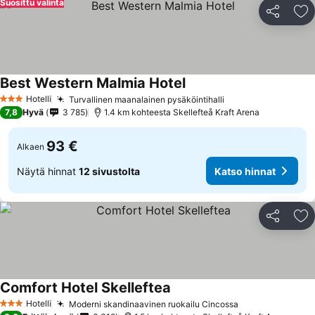
Suosittu valinta
Jaa
Li
Best Western Malmia Hotel
Katso hinnat
Hotelli
Turvallinen maanalainen pysäköintihalli
Katso hinnat
3 Tähtiluokitus
7,8
Hyvä
3 785
1.4 km kohteesta Skellefteå Kraft Arena
93 €
Alkaen
Näytä hinnat
12 sivustolta
Katso hinnat
Jaa
Li
Comfort Hotel Skelleftea
Katso hinnat
Hotelli
Moderni skandinaavinen ruokailu Cincossa
Katso hinnat
3 Tähtiluokitus