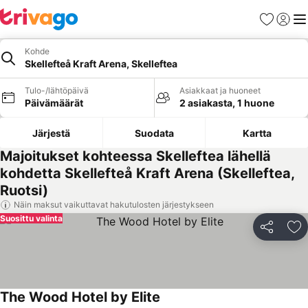
Suosikit
Kirjaud
Val
Kohde
Skellefteå Kraft Arena, Skelleftea
Tulo-/lähtöpäivä
Asiakkaat ja huoneet
Päivämäärät
2 asiakasta, 1 huone
Järjestä
Suodata
Kartta
Majoitukset kohteessa Skelleftea lähellä
kohdetta Skellefteå Kraft Arena (Skelleftea,
Ruotsi)
Näin maksut vaikuttavat hakutulosten järjestykseen
Suosittu valinta
Jaa
Li
The Wood Hotel by Elite
Katso hinnat