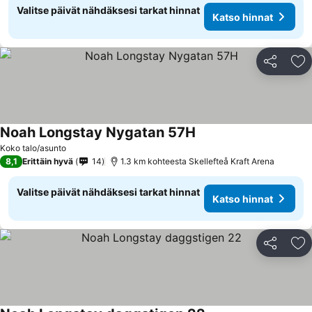
Valitse päivät nähdäksesi tarkat hinnat
Katso hinnat
Jaa
Li
Noah Longstay Nygatan 57H
Katso hinnat
Koko talo/asunto
8,1
Erittäin hyvä
14
1.3 km kohteesta Skellefteå Kraft Arena
Valitse päivät nähdäksesi tarkat hinnat
Katso hinnat
Jaa
Li