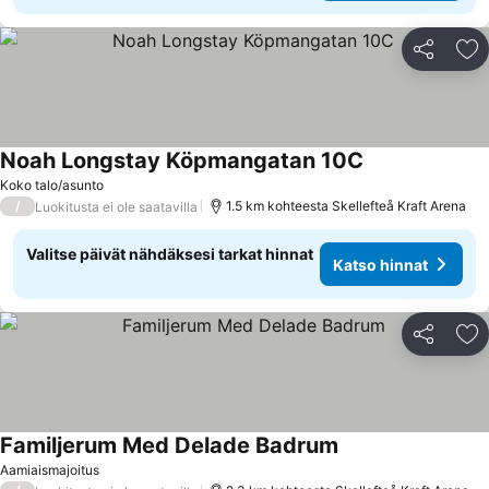
Jaa
Li
Noah Longstay Köpmangatan 10C
Katso hinnat
Koko talo/asunto
/
1.5 km kohteesta Skellefteå Kraft Arena
Luokitusta ei ole saatavilla
Valitse päivät nähdäksesi tarkat hinnat
Katso hinnat
Jaa
Li
Familjerum Med Delade Badrum
Katso hinnat
Aamiaismajoitus