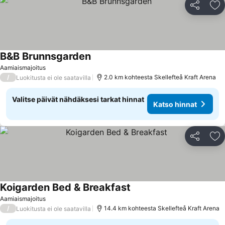
Jaa
Li
B&B Brunnsgarden
Katso hinnat
Aamiaismajoitus
/
2.0 km kohteesta Skellefteå Kraft Arena
Luokitusta ei ole saatavilla
Valitse päivät nähdäksesi tarkat hinnat
Katso hinnat
Jaa
Li
Koigarden Bed & Breakfast
Katso hinnat
Aamiaismajoitus
/
14.4 km kohteesta Skellefteå Kraft Arena
Luokitusta ei ole saatavilla