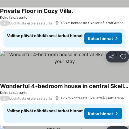
Private Floor in Cozy Villa.
Katso hinnat
Koko talo/asunto
/
9.8 km kohteesta Skellefteå Kraft Arena
Luokitusta ei ole saatavilla
Valitse päivät nähdäksesi tarkat hinnat
Katso hinnat
Jaa
Li
Wonderful 4-bedroom house in central Skellefteå for your stay
Katso hinnat
Koko talo/asunto
/
0.7 km kohteesta Skellefteå Kraft Arena
Luokitusta ei ole saatavilla
Valitse päivät nähdäksesi tarkat hinnat
Katso hinnat