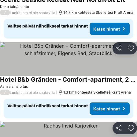
Katso
Koko talo/asunto
/
14.7 km kohteesta Skellefteå Kraft Arena
Luokitusta ei ole saatavilla
Valitse päivät nähdäksesi tarkat hinnat
Katso hinnat
Jaa
Li
Hotel B&b Gränden - Comfort-apartment, 2 schlafzimmer, Eigenes Bad, Stadtblick
Katso hinnat
Aamiaismajoitus
/
1.3 km kohteesta Skellefteå Kraft Arena
Luokitusta ei ole saatavilla
Valitse päivät nähdäksesi tarkat hinnat
Katso hinnat
Jaa
Li