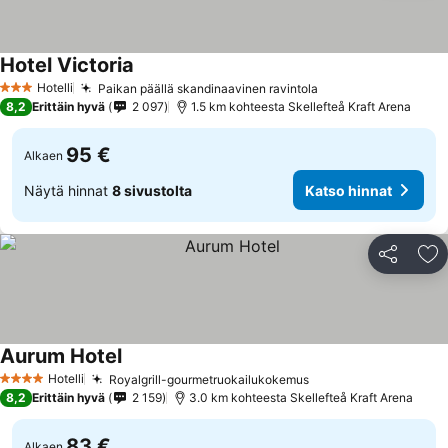
Hotel Victoria
Katso hinnat
Hotelli
Paikan päällä skandinaavinen ravintola
Katso hinnat
3 Tähtiluokitus
8,2
Erittäin hyvä
2 097
1.5 km kohteesta Skellefteå Kraft Arena
95 €
Alkaen
Näytä hinnat
8 sivustolta
Katso hinnat
Jaa
Li
Aurum Hotel
Katso hinnat
Hotelli
Royalgrill-gourmetruokailukokemus
Katso hinnat
4 Tähtiluokitus
8,2
Erittäin hyvä
2 159
3.0 km kohteesta Skellefteå Kraft Arena
83 €
Alkaen