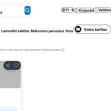
FI · €
Valikko
Kirjaudu
ne
Katso karttaa
Lemmikit sallittu
Maksuton peruutus
Ilmastointi
Sauna
Uima-al
ksut vaikuttavat hakutulosten järjestykseen
Lisää suosikkeihin
Jaa