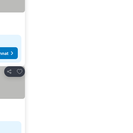
nnat
Lisää suosikkeihin
Jaa