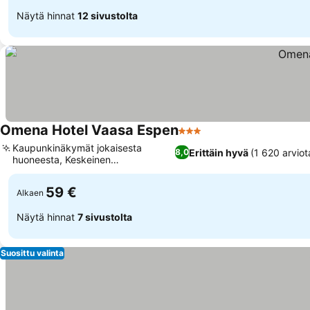
Näytä hinnat
12 sivustolta
Omena Hotel Vaasa Espen
3 Tähtiluokitus
Kaupunkinäkymät jokaisesta
Erittäin hyvä
(1 620 arviot
8,0
huoneesta, Keskeinen
ostoskeskussijainti
59 €
Alkaen
Näytä hinnat
7 sivustolta
Suosittu valinta