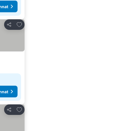
nnat
Lisää suosikkeihin
Jaa
nnat
Lisää suosikkeihin
Jaa