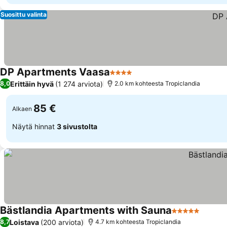
Suosittu valinta
DP Apartments Vaasa
4 Tähtiluokitus
Erittäin hyvä
(1 274 arviota)
8,0
2.0 km kohteesta Tropiclandia
85 €
Alkaen
Näytä hinnat
3 sivustolta
Bästlandia Apartments with Sauna
5 Tähtiluokitu
Loistava
(200 arviota)
8,7
4.7 km kohteesta Tropiclandia