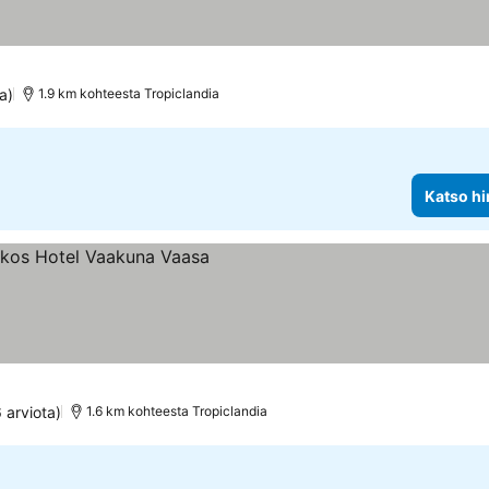
a)
1.9 km kohteesta Tropiclandia
Katso hi
tus
 arviota)
1.6 km kohteesta Tropiclandia