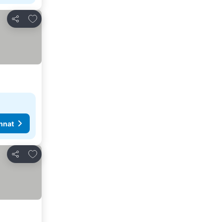
Lisää suosikkeihin
Jaa
nnat
Lisää suosikkeihin
Jaa