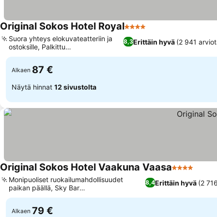
Original Sokos Hotel Royal
4 Tähtiluokitus
Suora yhteys elokuvateatteriin ja
Erittäin hyvä
(2 941 arviot
8,3
ostoksille, Palkittu
sisustussuunnittelu
87 €
Alkaen
Näytä hinnat
12 sivustolta
Original Sokos Hotel Vaakuna Vaasa
4 Tähtiluoki
Monipuoliset ruokailumahdollisuudet
Erittäin hyvä
(2 716
8,4
paikan päällä, Sky Bar
panoraamanäkymillä kaupunkiin
79 €
Alkaen