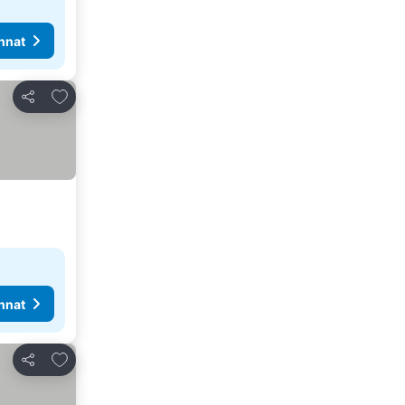
nnat
Lisää suosikkeihin
Jaa
nnat
Lisää suosikkeihin
Jaa