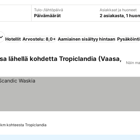
Tulo-/lähtöpäivä
Asiakkaat ja huoneet
Päivämäärät
2 asiakasta, 1 huo
Hotellit
Arvostelu: 8,0+
Aamiainen sisältyy hintaan
Pysäköinti
a lähellä kohdetta Tropiclandia (Vaasa,
Näin ma
 km kohteesta Tropiclandia