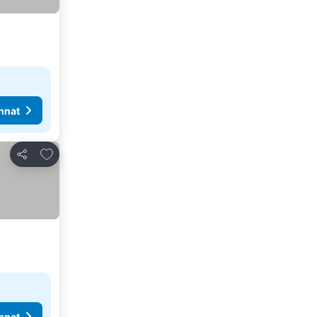
nnat
Lisää suosikkeihin
Jaa
nnat