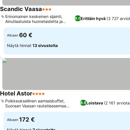
Scandic Vaasa
3 Tähtiluokitus
Erinomainen keskeinen sijainti,
Erittäin hyvä
(3 727 arvio
8,0
Ainutlaatuista huonetaidetta ja
puupintoja
60 €
Alkaen
Näytä hinnat
13 sivustolta
Hotel Astor
4 Tähtiluokitus
Poikkeuksellinen aamiaisbuffet,
Loistava
(2 161 arviota
8,8
Suoraan Vaasan rautatieasemaa
vastapäätä
172 €
Alkaen
Näytä hinnat
7 sivustolta