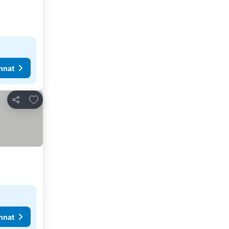
nnat
Lisää suosikkeihin
Jaa
nnat