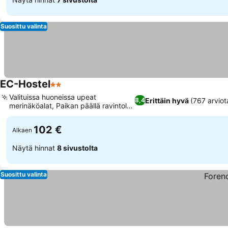
Suosittu valinta
EC-Hostel
2 Tähtiluokitus
Valituissa huoneissa upeat
Erittäin hyvä
(767 arviot
8,4
merinäköalat, Paikan päällä ravintola
ja kahvila
102 €
Alkaen
Näytä hinnat
8 sivustolta
Suosittu valinta