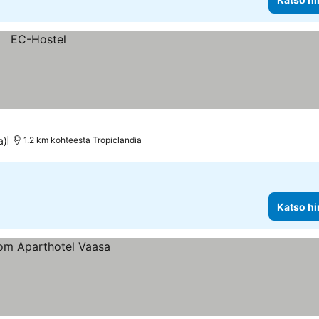
a)
1.2 km kohteesta Tropiclandia
Katso hi