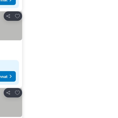
Lisää suosikkeihin
Jaa
nnat
Lisää suosikkeihin
Jaa