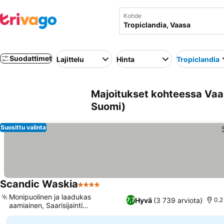
Kohde
Suodattimet
Lajittelu
Hinta
Tropiclandia
Majoitukset kohteessa Vaas
Suomi)
Suosittu valinta
Scandic Waskia
4 Tähtiluokitus
Monipuolinen ja laadukas
Hyvä
(3 739 arviota)
7,7
0.2
aamiainen, Saarisijainti
merinäköalalla