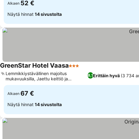
52 €
Alkaen
Näytä hinnat
14 sivustolta
GreenStar Hotel Vaasa
3 Tähtiluokitus
Lemmikkiystävällinen majoitus
Erittäin hyvä
(3 734 ar
8,1
mukavuuksilla, Jaettu keittiö ja
jääkaappi käytössäsi
67 €
Alkaen
Näytä hinnat
14 sivustolta