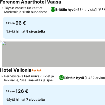
Forenom Aparthotel Vaasa
Täysin varustellut keittiöt,
Erittäin hyvä
(534 arviota)
8,3
1.
Modernit ja siistit huoneistot
96 €
Alkaen
Näytä hinnat
9 sivustolta
Hotel Vallonia
4 Tähtiluokitus
Perheystävälliset mukavuudet ja
Erittäin hyvä
(1 432 arviot
8,3
leikkialue, Sisäuima-allas ja spa-
alue
126 €
Alkaen
Näytä hinnat
7 sivustolta