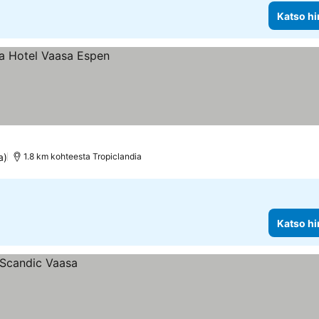
Katso hi
a)
1.8 km kohteesta Tropiclandia
Katso hi