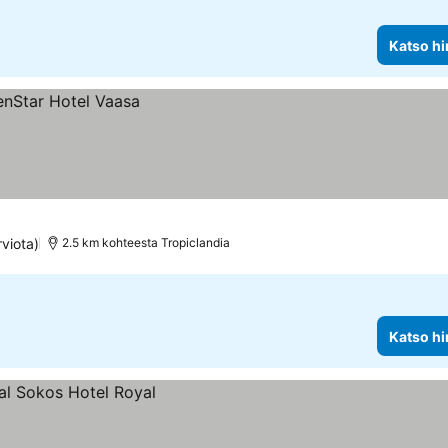
Katso hi
viota)
2.5 km kohteesta Tropiclandia
Katso hi