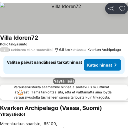
Jaa
Li
Villa Idoren72
Koko talo/asunto
/
6.5 km kohteesta Kvarken Archipelago
Luokitusta ei ole saatavilla
Valitse päivät nähdäksesi tarkat hinnat
Katso hinnat
Näytä lisää
Varaussivustoilta saamamme hinnat ja saatavuus muuttuvat
jatkuvasti. Tämä tarkoittaa sitä, että et välttämättä aina löydä
varaussivustolta täsmälleen samaa tarjousta kuin trivagosta.
Kvarken Archipelago (Vaasa, Suomi)
Yhteystiedot
Merenkurkun saaristo
,
65100
,