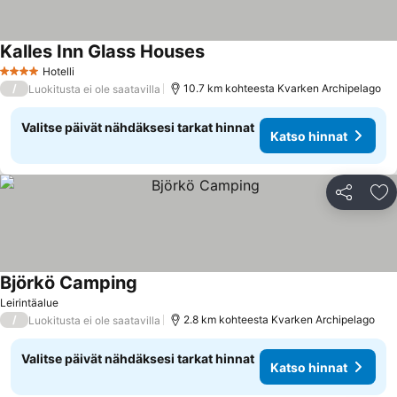
Kalles Inn Glass Houses
Hotelli
4 Tähtiluokitus
/
10.7 km kohteesta Kvarken Archipelago
Luokitusta ei ole saatavilla
Valitse päivät nähdäksesi tarkat hinnat
Katso hinnat
Jaa
Li
Björkö Camping
Leirintäalue
/
2.8 km kohteesta Kvarken Archipelago
Luokitusta ei ole saatavilla
Valitse päivät nähdäksesi tarkat hinnat
Katso hinnat