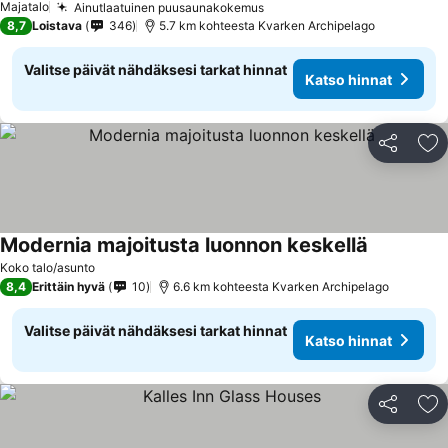
Majatalo
Ainutlaatuinen puusaunakokemus
8,7
Loistava
346
5.7 km kohteesta Kvarken Archipelago
Valitse päivät nähdäksesi tarkat hinnat
Katso hinnat
Jaa
Li
Modernia majoitusta luonnon keskellä
Koko talo/asunto
8,4
Erittäin hyvä
10
6.6 km kohteesta Kvarken Archipelago
Valitse päivät nähdäksesi tarkat hinnat
Katso hinnat
Jaa
Li