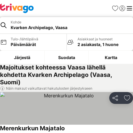
Suosikit
Kirjaud
Val
Kohde
Kvarken Archipelago, Vaasa
Tulo-/lähtöpäivä
Asiakkaat ja huoneet
Päivämäärät
2 asiakasta, 1 huone
Järjestä
Suodata
Kartta
Majoitukset kohteessa Vaasa lähellä
kohdetta Kvarken Archipelago (Vaasa,
Suomi)
Näin maksut vaikuttavat hakutulosten järjestykseen
Jaa
Li
Merenkurkun Majatalo