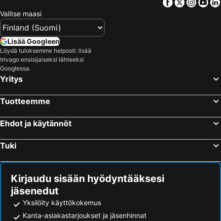
Facebook
Twitter
Insta
Yo
Seinäjoen lentoasema
Umeå Centralstation
Valitse maasi
Seinäjoen vauhtiajot
Höga Kusten Airport
Lakis Ski Centre
Hietalahden stadion
Lisää Googleen
Kvarken Archipelago
Kokkola-Pietarsaaren lentoasema
Löydä tuloksemme helposti: lisää
trivago ensisijaiseksi lähteeksi
Lycksele Djurpark
Umeå Airport
Googlessa.
Yritys
Wasalandia
Ylivieska Airfield
Umeå Arena
Örnsköldsvik Airport
Tuotteemme
Paradisbadet
Den förhistoriska världen
Seinäjoki Bus Station
Umeå Östra Station
Ehdot ja käytännöt
Rådhustorget
Norrlandsoperan
Tuki
Leos Lekland
Joupiska
4H-gården Lilla Lyckan
Kirjaudu sisään hyödyntääksesi
jäsenedut
Yksilöity käyttökokemus
Kanta-asiakastarjoukset ja jäsenhinnat