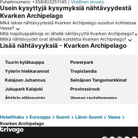
Puhelinnumero
:
+358(6)3251145
|
Virallinen sivusto
Usein kysyttyjä kysymyksiä nähtävyydestä
Kvarken Archipelago
Mikä tekee nähtävyydestä Kvarken Archipelago suositun kohteessa
Vaasa?
Mitä majoituspaikkoja on lähellä nähtävyyttä Kvarken Archipelago?
Mitkä nähtävyydet ovat lähellä kohdetta Kvarken Archipelago?
Lisää nähtävyyksiä - Kvarken Archipelago
Tuurin kyläkauppa
Powerpark
Yyterin hiekkarannat
Tropiclandia
Kalajoen Juhannus
Seinäjoen Tangomarkkinat
Jukupark Kalajoki
Provinssirock
Ähtärin eläinpuisto
Vaasan rautatieasema
Höga Kusten
Seinäjoen rautatieasema
Vaasan satama
Törnävä
Hotellihaku
Eurooppa
Suomi
Länsi-Suomi
Vaasa
Kvarken Archipelago
Kokkolan rautatieasema
Kauhajoki Airfield
Vanha Vaasa
Vaasan lentoasema