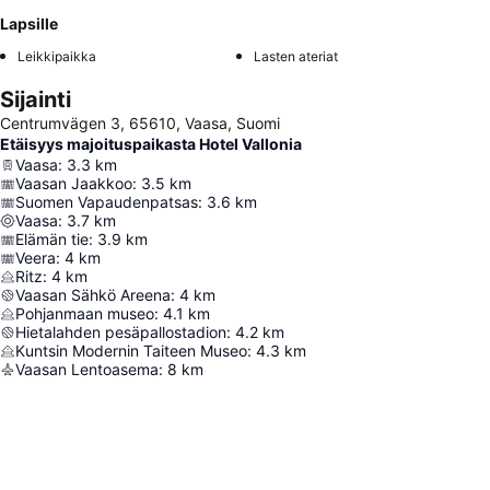
Lapsille
Leikkipaikka
Lasten ateriat
Sijainti
Centrumvägen 3, 65610, Vaasa, Suomi
Etäisyys majoituspaikasta Hotel Vallonia
Vaasa
:
3.3
km
Vaasan Jaakkoo
:
3.5
km
Suomen Vapaudenpatsas
:
3.6
km
Vaasa
:
3.7
km
Elämän tie
:
3.9
km
Veera
:
4
km
Ritz
:
4
km
Vaasan Sähkö Areena
:
4
km
Pohjanmaan museo
:
4.1
km
Hietalahden pesäpallostadion
:
4.2
km
Kuntsin Modernin Taiteen Museo
:
4.3
km
Vaasan Lentoasema
:
8
km