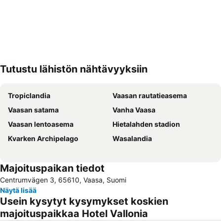
Tutustu lähistön nähtävyyksiin
Laajenna kartta
Tropiclandia
Vaasan rautatieasema
Vaasan satama
Vanha Vaasa
Vaasan lentoasema
Hietalahden stadion
Kvarken Archipelago
Wasalandia
Majoituspaikan tiedot
Centrumvägen 3, 65610, Vaasa, Suomi
Näytä lisää
Usein kysytyt kysymykset koskien
majoituspaikkaa Hotel Vallonia