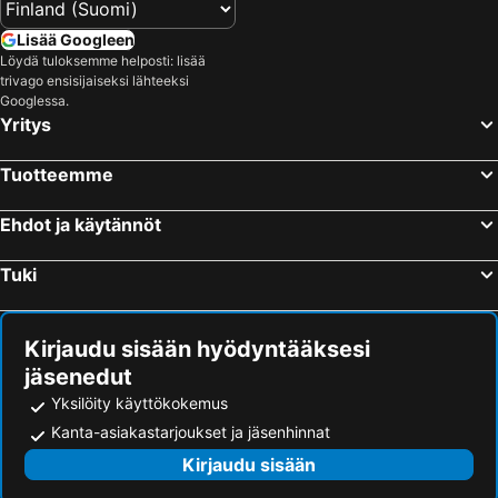
Lisää Googleen
Löydä tuloksemme helposti: lisää
trivago ensisijaiseksi lähteeksi
Googlessa.
Yritys
Tuotteemme
Ehdot ja käytännöt
Tuki
Kirjaudu sisään hyödyntääksesi
jäsenedut
Yksilöity käyttökokemus
Kanta-asiakastarjoukset ja jäsenhinnat
Kirjaudu sisään