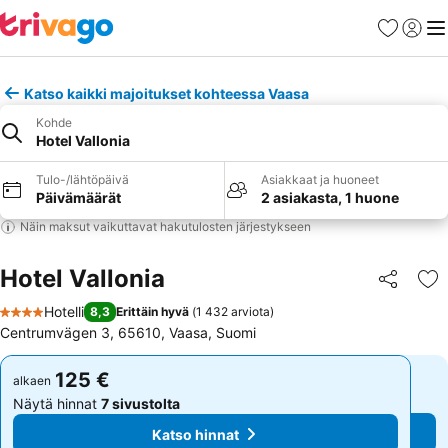
Suosikit
Kirjaud
Val
Katso kaikki majoitukset kohteessa Vaasa
Kohde
Hotel Vallonia
Tulo-/lähtöpäivä
Asiakkaat ja huoneet
Päivämäärät
2 asiakasta, 1 huone
Näin maksut vaikuttavat hakutulosten järjestykseen
Hotel Vallonia
Jaa
Li
Hotelli
8,3
Erittäin hyvä
(
1 432 arviota
)
4 Tähtiluokitus
Centrumvägen 3, 65610, Vaasa, Suomi
125 €
125 €
alkaen
alkaen
Näytä hinnat
7 sivustolta
Näytä hinnat
7 sivustolta
Katso hinnat
Katso hinnat