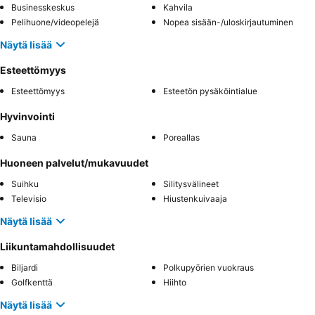
Businesskeskus
Kahvila
Pelihuone/videopelejä
Nopea sisään-/uloskirjautuminen
Näytä lisää
Esteettömyys
Esteettömyys
Esteetön pysäköintialue
Hyvinvointi
Sauna
Poreallas
Huoneen palvelut/mukavuudet
Suihku
Silitysvälineet
Televisio
Hiustenkuivaaja
Näytä lisää
Liikuntamahdollisuudet
Biljardi
Polkupyörien vuokraus
Golfkenttä
Hiihto
Näytä lisää