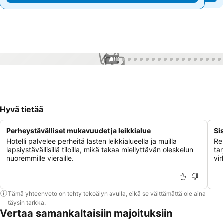
1 / 38
Hyvä tietää
Perheystävälliset mukavuudet ja leikkialue
Si
Hotelli palvelee perheitä lasten leikkialueella ja muilla
Ren
lapsiystävällisillä tiloilla, mikä takaa miellyttävän oleskelun
ta
nuoremmille vieraille.
vi
Tämä yhteenveto on tehty tekoälyn avulla, eikä se välttämättä ole aina
täysin tarkka.
Vertaa samankaltaisiin majoituksiin