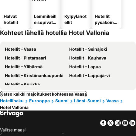
Halvat
Lemmikeill
Kylpylähot
Hotellit
hotellit
e sopivat
ellit
pysäköinni
hotellit
llä
Kohteet lähellä hotellia Hotel Vallonia
Hotellit – Vaasa
Hotellit – Seinäjoki
Hotellit – Pietarsaari
Hotellit – Kauhava
Hotellit – Ylihärmä
Hotellit – Lapua
Hotellit – Kristiinankaupunki
Hotellit – Lappajärvi
Hotellit – Kurikka
Katso kaikki majoitukset kohteessa Vaasa
Hotellihaku
Eurooppa
Suomi
Länsi-Suomi
Vaasa
Hotel Vallonia
Facebook
Twitter
Insta
Yo
Valitse maasi