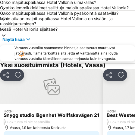
Onko majoituspaikassa Hotel Vallonia uima-allas?
Ovatko lemmikkieläimet sallittuja majoituspaikassa Hotel Vallonia?
Onko majoituspaikassa Hotel Vallonia pysäköintiä saatavilla?
Mihin aikaan majoituspaikassa Hotel Vallonia on sisään- ja
uloskirjautuminen?
Missä Hotel Vallonia sijaitsee?
Näytä lisää
Varaussivustoilta saamamme hinnat ja saatavuus muuttuvat
jatkuvasti. Tämä tarkoittaa sitä, että et välttämättä aina löydä
varaussivustolta täsmälleen samaa tarjousta kuin trivagosta.
Yksi suosituimmista (Hotels, Vaasa)
Jaa
Lisää suosikkeihin
Jaa
Lisää 
Hotelli
Hotelli
Snygg studio lägenhet Wolffskavägen 21
Best Wester
/
/
Luokitusta ei ole saatavilla
Luokitusta ei ol
Vaasa, 1.9 km kohteesta Keskusta
Vaasa, 1.7 k