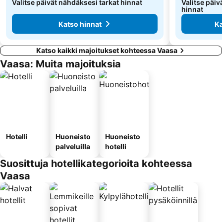
Valitse päivät nähdäksesi tarkat hinnat
Valitse päiv
hinnat
Katso hinnat
Ka
Katso kaikki majoitukset kohteessa Vaasa
Vaasa: Muita majoituksia
Hotelli
Huoneisto
Huoneisto
palveluilla
hotelli
Suosittuja hotellikategorioita kohteessa
Vaasa