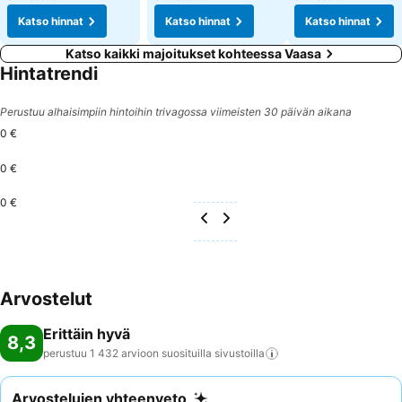
Katso hinnat
Katso hinnat
Katso hinnat
Katso kaikki majoitukset kohteessa Vaasa
Hintatrendi
Perustuu alhaisimpiin hintoihin trivagossa viimeisten 30 päivän aikana
0 €
0 €
0 €
Arvostelut
Erittäin hyvä
8,3
perustuu 1 432 arvioon suosituilla
sivustoilla
Arvostelujen yhteenveto