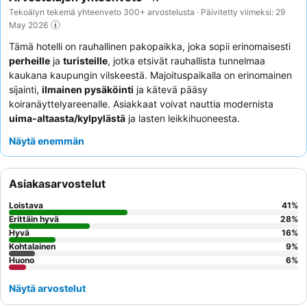
Tekoälyn tekemä yhteenveto 300+ arvostelusta · Päivitetty viimeksi: 29
May 2026
Tämä hotelli on rauhallinen pakopaikka, joka sopii erinomaisesti
perheille
ja
turisteille
, jotka etsivät rauhallista tunnelmaa
kaukana kaupungin vilskeestä. Majoituspaikalla on erinomainen
sijainti,
ilmainen pysäköinti
ja kätevä pääsy
koiranäyttelyareenalle. Asiakkaat voivat nauttia modernista
uima-altaasta/kylpylästä
ja lasten leikkihuoneesta.
Henkilökunta saa jatkuvasti kiitosta ystävällisestä ja avuliaasta
Näytä enemmän
palvelustaan, joka täydentää korkealle arvostettuja ilmaisia
illallis- ja aamiaisbuffetteja
. Hiljaisempaa kokemusta
kaipaaville asiakkaille suositellaan puutarhaan päin olevan
Asiakasarvostelut
huoneen pyytämistä.
Loistava
41
%
Erittäin hyvä
28
%
Hyvä
16
%
Kohtalainen
9
%
Huono
6
%
Näytä arvostelut