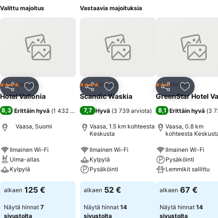
Valittu majoitus
Vastaavia majoituksia
Hotelli
Hotelli
Hotelli
4 Tähtiluokitus
4 Tähtiluokitus
3 Tähtiluokitus
Jaa
Lisää suosikkeihin
Jaa
Lisää suosikkeihin
Jaa
Lisää suo
Hotel Vallonia
Scandic Waskia
GreenStar Hotel V
8,3
7,7
8,1
Erittäin hyvä
(
1 432 arviota
)
Hyvä
(
3 739 arviota
)
Erittäin hyvä
(
3 7
Vaasa, Suomi
Vaasa, 1.5 km kohteesta
Vaasa, 0.8 km
Keskusta
kohteesta Keskust
Ilmainen Wi-Fi
Ilmainen Wi-Fi
Ilmainen Wi-Fi
Uima-allas
Kylpylä
Pysäköinti
Kylpylä
Pysäköinti
Lemmikit sallittu
125 €
52 €
67 €
alkaen
alkaen
alkaen
Näytä hinnat
7
Näytä hinnat
14
Näytä hinnat
14
sivustolta
sivustolta
sivustolta