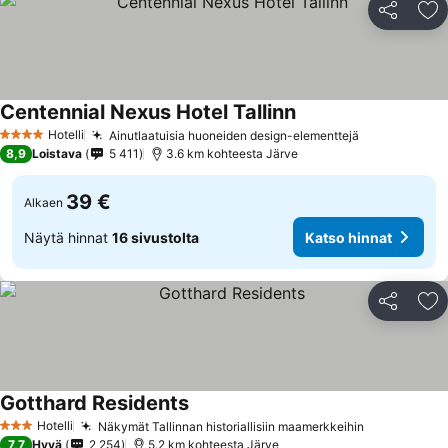
Jaa
Li
Centennial Nexus Hotel Tallinn
Hotelli
Ainutlaatuisia huoneiden design-elementtejä
4 Tähtiluokitus
8,9
Loistava
5 411
3.6 km kohteesta Järve
39 €
Alkaen
Näytä hinnat
16 sivustolta
Katso hinnat
Jaa
Li
Gotthard Residents
Hotelli
Näkymät Tallinnan historiallisiin maamerkkeihin
3 Tähtiluokitus
7,7
Hyvä
2 254
5.2 km kohteesta Järve