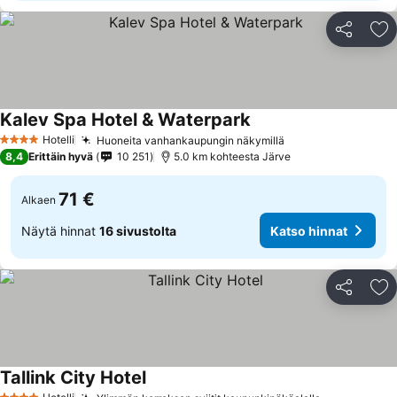
Jaa
Li
Kalev Spa Hotel & Waterpark
Hotelli
Huoneita vanhankaupungin näkymillä
4 Tähtiluokitus
8,4
Erittäin hyvä
10 251
5.0 km kohteesta Järve
71 €
Alkaen
Näytä hinnat
16 sivustolta
Katso hinnat
Jaa
Li
Tallink City Hotel