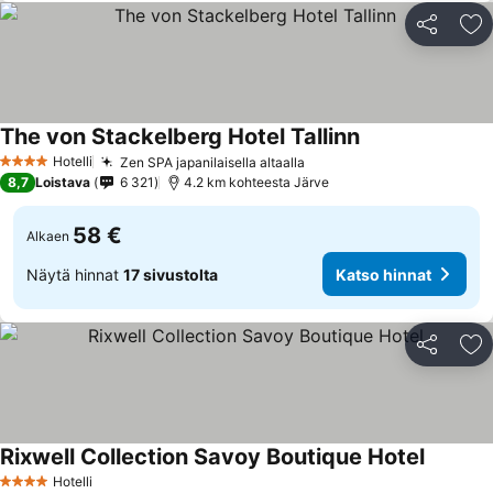
Jaa
Li
The von Stackelberg Hotel Tallinn
Hotelli
Zen SPA japanilaisella altaalla
4 Tähtiluokitus
8,7
Loistava
6 321
4.2 km kohteesta Järve
58 €
Alkaen
Näytä hinnat
17 sivustolta
Katso hinnat
Jaa
Li
Rixwell Collection Savoy Boutique Hotel
Hotelli
4 Tähtiluokitus