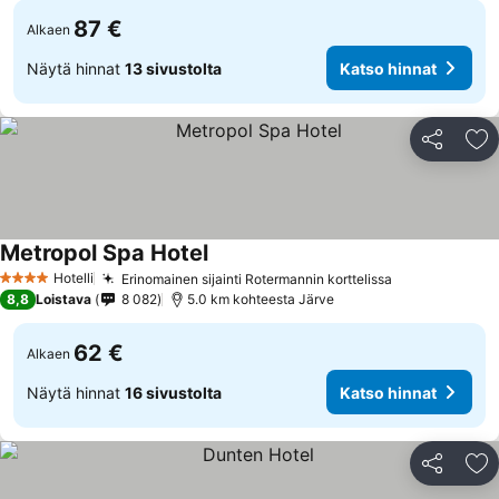
87 €
Alkaen
Näytä hinnat
13 sivustolta
Katso hinnat
Jaa
Li
Metropol Spa Hotel
Hotelli
Erinomainen sijainti Rotermannin korttelissa
4 Tähtiluokitus
8,8
Loistava
8 082
5.0 km kohteesta Järve
62 €
Alkaen
Näytä hinnat
16 sivustolta
Katso hinnat
Jaa
Li