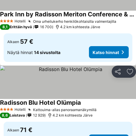
Park Inn by Radisson Meriton Conference & Spa Hotel Tallinn
Hotelli
Oma urheilukerho henkilökohtaisilla valmentajilla
4 Tähtiluokitus
8,1
Erittäin hyvä
16 700
4.2 km kohteesta Järve
57 €
Alkaen
Näytä hinnat
14 sivustolta
Katso hinnat
Jaa
Li
Radisson Blu Hotel Olümpia
Hotelli
Kattouima-allas panoraamanäkymillä
4 Tähtiluokitus
8,6
Loistava
12 929
4.2 km kohteesta Järve
71 €
Alkaen