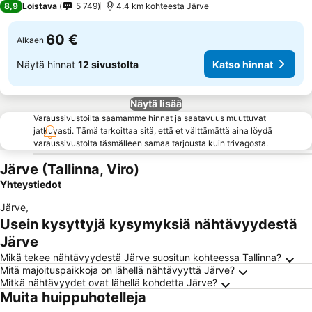
8,9
Loistava
5 749
4.4 km kohteesta Järve
60 €
Alkaen
Näytä hinnat
12 sivustolta
Katso hinnat
Näytä lisää
Varaussivustoilta saamamme hinnat ja saatavuus muuttuvat
jatkuvasti. Tämä tarkoittaa sitä, että et välttämättä aina löydä
varaussivustolta täsmälleen samaa tarjousta kuin trivagosta.
Järve (Tallinna, Viro)
Yhteystiedot
Järve
,
Usein kysyttyjä kysymyksiä nähtävyydestä
Järve
Mikä tekee nähtävyydestä Järve suositun kohteessa Tallinna?
Mitä majoituspaikkoja on lähellä nähtävyyttä Järve?
Mitkä nähtävyydet ovat lähellä kohdetta Järve?
Muita huippuhotelleja