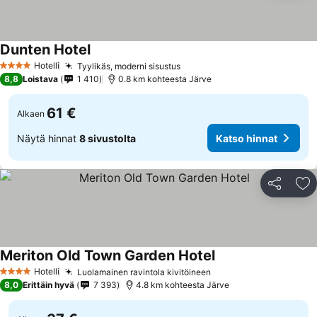
Dunten Hotel
Hotelli
Tyylikäs, moderni sisustus
4 Tähtiluokitus
8,8
Loistava
1 410
0.8 km kohteesta Järve
61 €
Alkaen
Näytä hinnat
8 sivustolta
Katso hinnat
Jaa
Li
Meriton Old Town Garden Hotel
Hotelli
Luolamainen ravintola kivitöineen
4 Tähtiluokitus
8,0
Erittäin hyvä
7 393
4.8 km kohteesta Järve