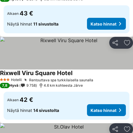
43 €
Alkaen
Näytä hinnat
11 sivustolta
Katso hinnat
Jaa
Li
Rixwell Viru Square Hotel
Hotelli
Rentouttava spa turkkilaisella saunalla
3 Tähtiluokitus
7,8
Hyvä
9 758
4.6 km kohteesta Järve
42 €
Alkaen
Näytä hinnat
14 sivustolta
Katso hinnat
Jaa
Li