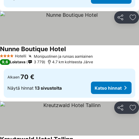
Jaa
Li
Nunne Boutique Hotel
Hotelli
Monipuolinen ja runsas aamiainen
4 Tähtiluokitus
9,6
Loistava
3 779
4.7 km kohteesta Järve
70 €
Alkaen
Näytä hinnat
13 sivustolta
Katso hinnat
Jaa
Li