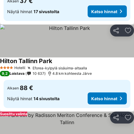
37 €
Alkaen
Näytä hinnat
17 sivustolta
Katso hinnat
Jaa
Li
Hilton Tallinn Park
Hotelli
Eforea-kylpylä sisäuima-altaalla
4 Tähtiluokitus
9,2
Loistava
10 637
4.8 km kohteesta Järve
88 €
Alkaen
Näytä hinnat
14 sivustolta
Katso hinnat
Suosittu valinta
Jaa
Li