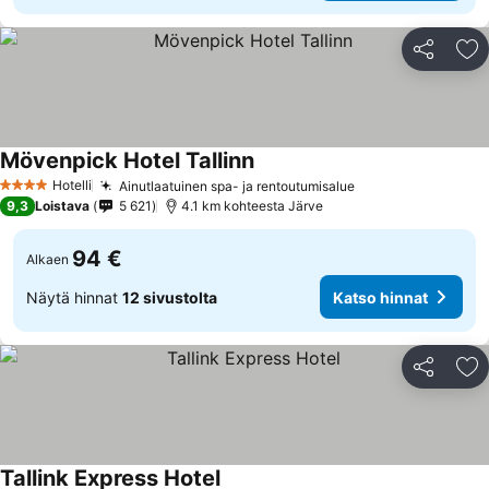
Jaa
Li
Mövenpick Hotel Tallinn
Hotelli
Ainutlaatuinen spa- ja rentoutumisalue
4 Tähtiluokitus
9,3
Loistava
5 621
4.1 km kohteesta Järve
94 €
Alkaen
Näytä hinnat
12 sivustolta
Katso hinnat
Jaa
Li
Tallink Express Hotel