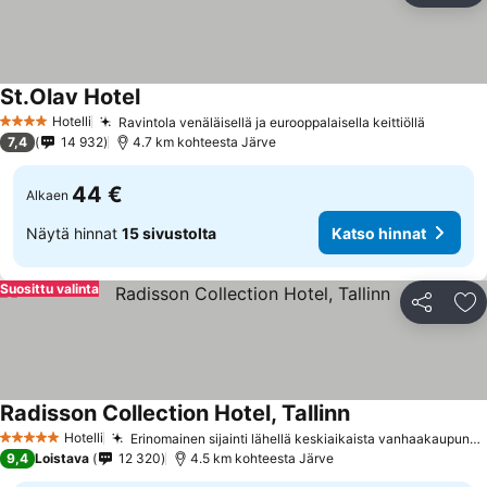
St.Olav Hotel
Hotelli
Ravintola venäläisellä ja eurooppalaisella keittiöllä
4 Tähtiluokitus
7,4
14 932
4.7 km kohteesta Järve
44 €
Alkaen
Näytä hinnat
15 sivustolta
Katso hinnat
Suosittu valinta
Jaa
Li
Radisson Collection Hotel, Tallinn
Hotelli
Erinomainen sijainti lähellä keskiaikaista vanhaakaupunkia
5 Tähtiluokitus
9,4
Loistava
12 320
4.5 km kohteesta Järve