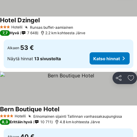
Hotel Dzingel
Hotelli
Runsas buffet-aamiainen
3 Tähtiluokitus
7,7
Hyvä
7 648
2.2 km kohteesta Järve
53 €
Alkaen
Näytä hinnat
13 sivustolta
Katso hinnat
Jaa
Li
Bern Boutique Hotel
Hotelli
Erinomainen sijainti Tallinnan vanhassakaupungissa
4 Tähtiluokitus
8,3
Erittäin hyvä
10 711
4.8 km kohteesta Järve
40 €
Alkaen