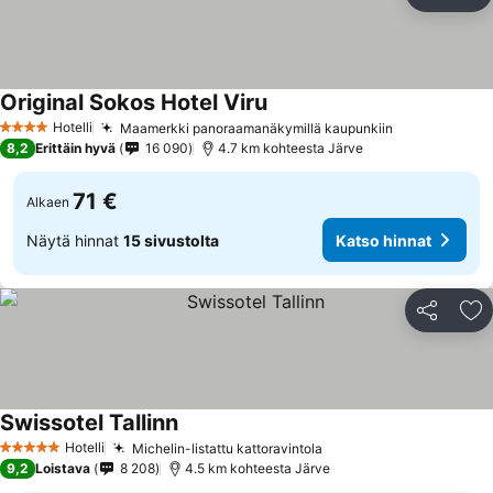
Jaa
Li
Original Sokos Hotel Viru
Hotelli
Maamerkki panoraamanäkymillä kaupunkiin
4 Tähtiluokitus
8,2
Erittäin hyvä
16 090
4.7 km kohteesta Järve
71 €
Alkaen
Näytä hinnat
15 sivustolta
Katso hinnat
Jaa
Li
Swissotel Tallinn
Hotelli
Michelin-listattu kattoravintola
5 Tähtiluokitus
9,2
Loistava
8 208
4.5 km kohteesta Järve