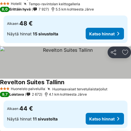
Hotelli
Tempo-ravintolan keittogalleria
3 Tähtiluokitus
8,0
Erittäin hyvä
7 927
5.5 km kohteesta Järve
48 €
Alkaen
Näytä hinnat
15 sivustolta
Katso hinnat
Jaa
Li
Revelton Suites Tallinn
Huoneisto palveluilla
Huomaavaiset tervetuliaistarjoilut
3 Tähtiluokitus
9,7
Loistava
2 672
4.1 km kohteesta Järve
44 €
Alkaen
Näytä hinnat
11 sivustolta
Katso hinnat