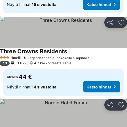
Näytä hinnat
15 sivustolta
Katso hinnat
Jaa
Li
Three Crowns Residents
Hotelli
Legendaarinen aurinkokello sisäpihalla
3 Tähtiluokitus
7,3
11 029
4.7 km kohteesta Järve
44 €
Alkaen
Näytä hinnat
14 sivustolta
Katso hinnat
Jaa
Li