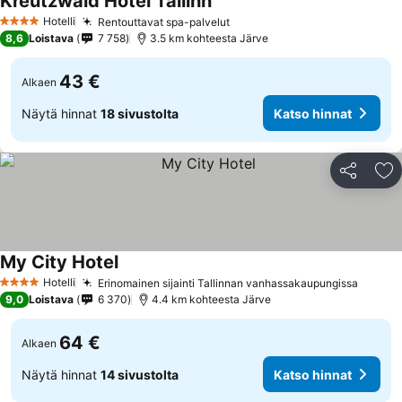
Kreutzwald Hotel Tallinn
Hotelli
Rentouttavat spa-palvelut
4 Tähtiluokitus
8,6
Loistava
7 758
3.5 km kohteesta Järve
43 €
Alkaen
Näytä hinnat
18 sivustolta
Katso hinnat
Jaa
Li
My City Hotel
Hotelli
Erinomainen sijainti Tallinnan vanhassakaupungissa
4 Tähtiluokitus
9,0
Loistava
6 370
4.4 km kohteesta Järve
64 €
Alkaen
Näytä hinnat
14 sivustolta
Katso hinnat