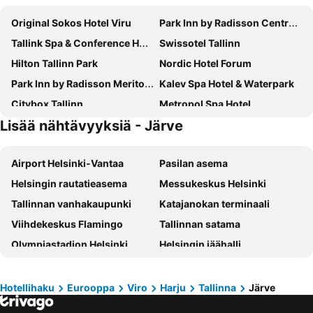
Original Sokos Hotel Viru
Park Inn by Radisson Central Tallinn
Tallink Spa & Conference Hotel
Swissotel Tallinn
Hilton Tallinn Park
Nordic Hotel Forum
Park Inn by Radisson Meriton Conference & Spa Hotel Tallinn
Kalev Spa Hotel & Waterpark
Citybox Tallinn
Metropol Spa Hotel
Lisää nähtävyyksiä - Järve
Radisson Blu Hotel Olümpia
Meriton Old Town Garden Hotel
Tallink City Hotel
Metropol Hotel
Airport Helsinki-Vantaa
Pasilan asema
Viimsi Spa & Waterpark
Radisson Collection Hotel, Tallinn
Helsingin rautatieasema
Messukeskus Helsinki
Three Crowns Residents
Rixwell Viru Square Hotel
Tallinnan vanhakaupunki
Katajanokan terminaali
Bern Boutique Hotel
Kreutzwald Hotel Tallinn
Viihdekeskus Flamingo
Tallinnan satama
Go Hotel Shnelli
St.Olav Hotel
Olympiastadion Helsinki
Helsingin jäähalli
Nunne Boutique Hotel
Mövenpick Hotel Tallinn
Hartwall Areena
Kamppi Shopping Center
Hestia Hotel Europa
The von Stackelberg Hotel Tallinn
Linnanmäki
Suomenlinna
City Hotel Tallinn by Unique Hotels
ibis Styles Tallinn
Hotellihaku
Eurooppa
Viro
Harju
Tallinna
Järve
Vesipuisto Serena
Turun satama
Tallink Express Hotel
Centennial Nexus Hotel Tallinn