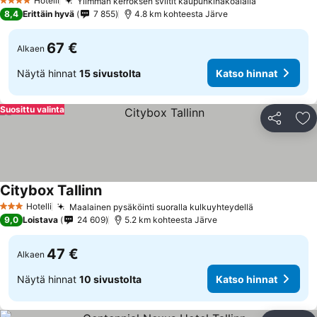
Hotelli
Ylimmän kerroksen sviitit kaupunkinäköalalla
4 Tähtiluokitus
8,4
Erittäin hyvä
7 855
4.8 km kohteesta Järve
67 €
Alkaen
Näytä hinnat
15 sivustolta
Katso hinnat
Suosittu valinta
Jaa
Li
Citybox Tallinn
Hotelli
Maalainen pysäköinti suoralla kulkuyhteydellä
3 Tähtiluokitus
9,0
Loistava
24 609
5.2 km kohteesta Järve
47 €
Alkaen
Näytä hinnat
10 sivustolta
Katso hinnat