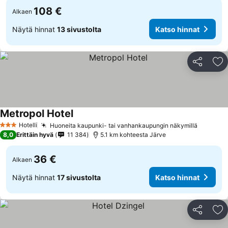
108 €
Alkaen
Näytä hinnat
13 sivustolta
Katso hinnat
Jaa
Li
Metropol Hotel
Hotelli
Huoneita kaupunki- tai vanhankaupungin näkymillä
3 Tähtiluokitus
8,0
Erittäin hyvä
11 384
5.1 km kohteesta Järve
36 €
Alkaen
Näytä hinnat
17 sivustolta
Katso hinnat
Jaa
Li