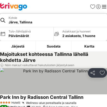
Suosikit
Kirjaud
Val
Kohde
Järve, Tallinna
Tulo-/lähtöpäivä
Asiakkaat ja huoneet
Päivämäärät
2 asiakasta, 1 huone
Järjestä
Suodata
Kartta
Majoitukset kohteessa Tallinna lähellä
kohdetta Järve
Näin maksut vaikuttavat hakutulosten järjestykseen
Jaa
Li
Park Inn by Radisson Central Tallinn
Hotelli
Wellness-alue porealtaalla ja saunalla
4 Tähtiluokitus