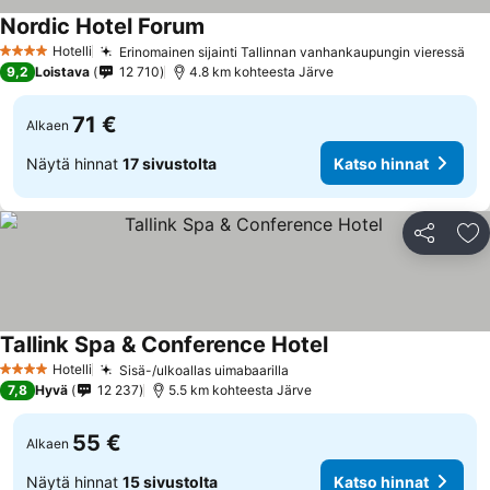
Nordic Hotel Forum
Hotelli
Erinomainen sijainti Tallinnan vanhankaupungin vieressä
4 Tähtiluokitus
9,2
Loistava
12 710
4.8 km kohteesta Järve
71 €
Alkaen
Näytä hinnat
17 sivustolta
Katso hinnat
Jaa
Li
Tallink Spa & Conference Hotel
Hotelli
Sisä-/ulkoallas uimabaarilla
4 Tähtiluokitus
7,8
Hyvä
12 237
5.5 km kohteesta Järve
55 €
Alkaen
Näytä hinnat
15 sivustolta
Katso hinnat