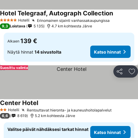
Hotel Telegraaf, Autograph Collection
Hotelli
Erinomainen sijainti vanhassakaupungissa
5 Tähtiluokitus
9,3
Loistava
5 135
4.7 km kohteesta Järve
139 €
Alkaen
Näytä hinnat
14 sivustolta
Katso hinnat
Suosittu valinta
Jaa
Li
Center Hotel
Hotelli
Rentouttavat hieronta- ja kauneushoitolapalvelut
2 Tähtiluokitus
6,6
8 619
5.2 km kohteesta Järve
Valitse päivät nähdäksesi tarkat hinnat
Katso hinnat