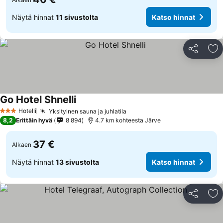
Näytä hinnat
11 sivustolta
Katso hinnat
Jaa
Li
Go Hotel Shnelli
Hotelli
Yksityinen sauna ja juhlatila
3 Tähtiluokitus
8,2
Erittäin hyvä
8 894
4.7 km kohteesta Järve
37 €
Alkaen
Näytä hinnat
13 sivustolta
Katso hinnat
Jaa
Li