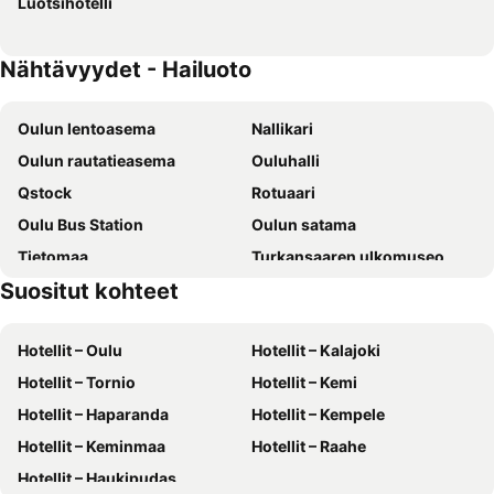
Luotsihotelli
Nähtävyydet - Hailuoto
Oulun lentoasema
Nallikari
Oulun rautatieasema
Ouluhalli
Qstock
Rotuaari
Oulu Bus Station
Oulun satama
Tietomaa
Turkansaaren ulkomuseo
Suositut kohteet
Hotellit – Oulu
Hotellit – Kalajoki
Hotellit – Tornio
Hotellit – Kemi
Hotellit – Haparanda
Hotellit – Kempele
Hotellit – Keminmaa
Hotellit – Raahe
Hotellit – Haukipudas