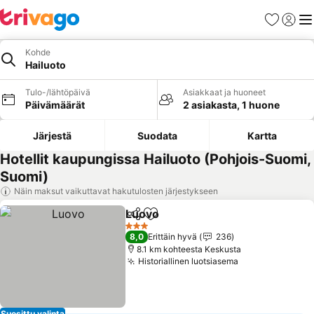
Suosikit
Kirjaud
Val
Kohde
Hailuoto
Tulo-/lähtöpäivä
Asiakkaat ja huoneet
Päivämäärät
2 asiakasta, 1 huone
Järjestä
Suodata
Kartta
Hotellit kaupungissa Hailuoto (Pohjois-Suomi,
Suomi)
Näin maksut vaikuttavat hakutulosten järjestykseen
Luovo
Jaa
Lisää suosikkeihin
3 Tähtiluokitus
8,0
Erittäin hyvä
236
8.1 km kohteesta Keskusta
Historiallinen luotsiasema
Suosittu valinta