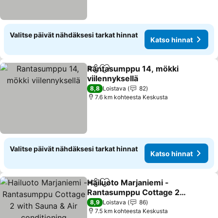
Valitse päivät nähdäksesi tarkat hinnat
Katso hinnat
Rantasumppu 14, mökki
Jaa
Lisää suosikkeihin
viilennyksellä
8,8
Loistava
82
7.6 km kohteesta Keskusta
Valitse päivät nähdäksesi tarkat hinnat
Katso hinnat
Hailuoto Marjaniemi -
Jaa
Lisää suosikkeihin
Rantasumppu Cottage 2
with Sauna & Air
8,9
Loistava
86
conditioning
7.5 km kohteesta Keskusta