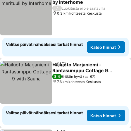
by Interhome
/
Luokitusta ei ole saatavilla
0.3 km kohteesta Keskusta
Valitse päivät nähdäksesi tarkat hinnat
Katso hinnat
Hailuoto Marjaniemi -
Jaa
Lisää suosikkeihin
Rantasumppu Cottage 9
with Sauna
8,4
Erittäin hyvä
67
7.6 km kohteesta Keskusta
Valitse päivät nähdäksesi tarkat hinnat
Katso hinnat