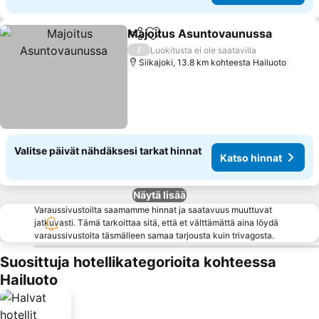
Majoitus Asuntovaunussa
Jaa
Lisää suosikkeihin
/
Luokitusta ei ole saatavilla
Siikajoki, 13.8 km kohteesta Hailuoto
Valitse päivät nähdäksesi tarkat hinnat
Katso hinnat
Näytä lisää
Varaussivustoilta saamamme hinnat ja saatavuus muuttuvat
jatkuvasti. Tämä tarkoittaa sitä, että et välttämättä aina löydä
varaussivustolta täsmälleen samaa tarjousta kuin trivagosta.
Suosittuja hotellikategorioita kohteessa
Hailuoto