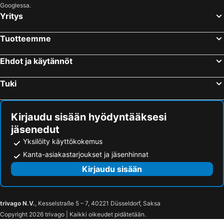
Googlessa.
Jyväskylä, Länsi-Suomi Hotellit
Rovaniemi, Lappi Hotellit
Yritys
Lappeenranta, Etelä-Suomi Hotellit
Tuotteemme
Ehdot ja käytännöt
Tuki
Kirjaudu sisään hyödyntääksesi
jäsenedut
Yksilöity käyttökokemus
Kanta-asiakastarjoukset ja jäsenhinnat
Kirjaudu sisään
trivago N.V.
, Kesselstraße 5 – 7, 40221 Düsseldorf, Saksa
Copyright 2026 trivago | Kaikki oikeudet pidätetään.