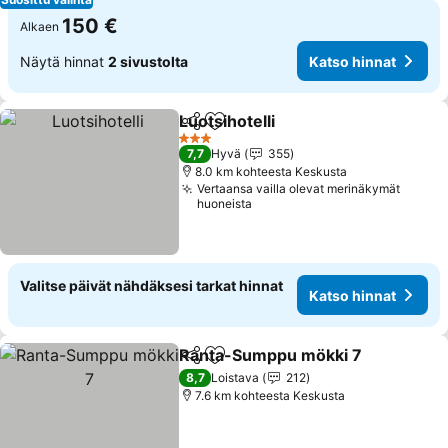
150 €
Alkaen
Näytä hinnat
2 sivustolta
Katso hinnat
Luotsihotelli
Jaa
Lisää suosikkeihin
3 Tähtiluokitus
7,7
Hyvä
355
8.0 km kohteesta Keskusta
Vertaansa vailla olevat merinäkymät
huoneista
Valitse päivät nähdäksesi tarkat hinnat
Katso hinnat
Ranta-Sumppu mökki 7
Jaa
Lisää suosikkeihin
8,7
Loistava
212
7.6 km kohteesta Keskusta