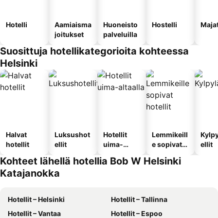
Hotelli
Aamiaisma
Huoneisto
Hostelli
Maja
joitukset
palveluilla
Suosittuja hotellikategorioita kohteessa
Helsinki
Halvat
Luksushot
Hotellit
Lemmikeill
Kylp
hotellit
ellit
uima-
e sopivat
ellit
altaalla
hotellit
Kohteet lähellä hotellia Bob W Helsinki
Katajanokka
Hotellit – Helsinki
Hotellit – Tallinna
Hotellit – Vantaa
Hotellit – Espoo