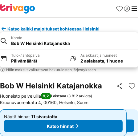
Suosikit
Kirjaud
Val
Katso kaikki majoitukset kohteessa Helsinki
Kohde
Bob W Helsinki Katajanokka
Tulo-/lähtöpäivä
Asiakkaat ja huoneet
Päivämäärät
2 asiakasta, 1 huone
Näin maksut vaikuttavat hakutulosten järjestykseen
Bob W Helsinki Katajanokka
Jaa
Li
Huoneisto palveluilla
9,2
Loistava
(
3 812 arviota
)
Kruunuvuorenkatu 4, 00160, Helsinki, Suomi
Näytä hinnat
11 sivustolta
Näytä hinnat
11 sivustolta
Alkaen
Alkaen
Katso hinnat
Katso hinnat
62 €
62 €