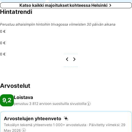
Katso kaikki majoitukset kohteessa Helsinki
Hintatrendi
Perustuu alhaisimpiin hintoihin trivagossa viimeisten 30 päivän aikana
0 €
0 €
0 €
Arvostelut
Loistava
9,2
perustuu 3 812 arvioon suosituilla
sivustoilla
Arvostelujen yhteenveto
Tekoälyn tekemä yhteenveto 1 000+ arvostelusta · Päivitetty viimeksi: 29
May 2026