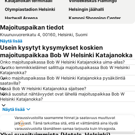
Katajanokan terminaali
Viihdekeskus Flamingo
Olympiastadion Helsinki
Helsingin jäähalli
Hartwall Areena
Kamppi Shopping Center
Majoituspaikan tiedot
Linnanmäki
Suomenlinna
Kruunuvuorenkatu 4, 00160, Helsinki, Suomi
Vesipuisto Serena
Tikkurilan matkakeskus
Näytä lisää
Old Porvoo
Korkeasaari
Usein kysytyt kysymykset koskien
Jumbo
Tuska Open Air Metal Festival
majoituspaikkaa Bob W Helsinki Katajanokka
Länsisatama
Jätkäsaari
Onko majoituspaikassa Bob W Helsinki Katajanokka uima-allas?
Ovatko lemmikkieläimet sallittuja majoituspaikassa Bob W Helsinki
Kalasatama
Kaapelitehdas
Katajanokka?
Onko majoituspaikassa Bob W Helsinki Katajanokka pysäköintiä
Itis
Otaniemi
saatavilla?
Kauppatori
Nuuksio National Park
Missä Bob W Helsinki Katajanokka sijaitsee?
Mitkä suositut nähtävyydet ovat lähellä majoituspaikkaa Bob W
Vuosaari
Herttoniemi
Helsinki Katajanokka?
Shopping centre Iso Omena
Sörnäinen
Näytä lisää
Kampin linja-autoasema
Tiedekeskus Heureka
Varaussivustoilta saamamme hinnat ja saatavuus muuttuvat
Kallio Church
Finlandia Hall
jatkuvasti. Tämä tarkoittaa sitä, että et välttämättä aina löydä
varaussivustolta täsmälleen samaa tarjousta kuin trivagosta.
Munkkiniemi
Lönnrotinkatu