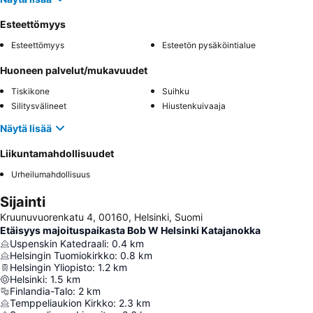
Esteettömyys
Esteettömyys
Esteetön pysäköintialue
Huoneen palvelut/mukavuudet
Tiskikone
Suihku
Silitysvälineet
Hiustenkuivaaja
Näytä lisää
Liikuntamahdollisuudet
Urheilumahdollisuus
Sijainti
Kruunuvuorenkatu 4, 00160, Helsinki, Suomi
Etäisyys majoituspaikasta Bob W Helsinki Katajanokka
Uspenskin Katedraali
:
0.4
km
Helsingin Tuomiokirkko
:
0.8
km
Helsingin Yliopisto
:
1.2
km
Helsinki
:
1.5
km
Finlandia-Talo
:
2
km
Temppeliaukion Kirkko
:
2.3
km