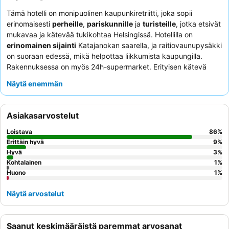
Tämä hotelli on monipuolinen kaupunkiretriitti, joka sopii
erinomaisesti
perheille
,
pariskunnille
ja
turisteille
, jotka etsivät
mukavaa ja kätevää tukikohtaa Helsingissä. Hotellilla on
erinomainen sijainti
Katajanokan saarella, ja raitiovaunupysäkki
on suoraan edessä, mikä helpottaa liikkumista kaupungilla.
Rakennuksessa on myös 24h-supermarket. Erityisen kätevä
mukavuus on
täysin varusteltu keittiö
ja huoneessa olevat
Näytä enemmän
pesukone/kuivausrumpu-yksiköt, jotka sopivat täydellisesti
pidempiin oleskeluihin. Asiakkaat kehuvat jatkuvasti erittäin
reagoivaa
online-asiakaspalvelua
ja rakennuksessa olevia
Asiakasarvostelut
monipuolisia ruokailumahdollisuuksia. Todella rentouttavan
kokemuksen saamiseksi harkitse huoneiston varaamista omalla
Loistava
86
%
saunalla
.
Erittäin hyvä
9
%
Hyvä
3
%
Kohtalainen
1
%
Huono
1
%
Näytä arvostelut
Saanut keskimääräistä paremmat arvosanat