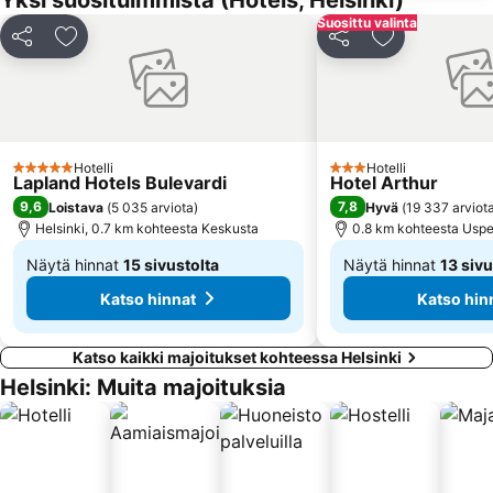
Yksi suosituimmista (Hotels, Helsinki)
Espoon rautatieasema
Sello Shopping Mall
Suosittu valinta
Jaa
Lisää suosikkeihin
Jaa
Lisää suosikk
Senaatintori
Töölönlahti Bay
Viking Line
Dipoli
Ateneumin taidemuseo
Aleksanterinkatu
Kino Tapiola
Kämp Galleria
Hotelli
Hotelli
5 Tähtiluokitus
3 Tähtiluokitus
Helsingin tuomiokirkko
Helsingin musiikkitalo
Lapland Hotels Bulevardi
Hotel Arthur
9,6
7,8
Loistava
(
5 035 arviota
)
Hyvä
(
19 337 arviot
Finnish National Opera
Eteläsatama
Helsinki, 0.7 km kohteesta Keskusta
0.8 km kohteesta Uspe
Näytä hinnat
15 sivustolta
Näytä hinnat
13 sivu
Alkaen
Alkaen
Katso hinnat
Katso hin
113 €
76 €
Katso kaikki majoitukset kohteessa Helsinki
Helsinki: Muita majoituksia