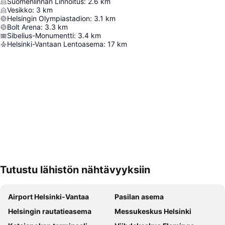
Suomenlinnan Linnoitus
:
2.6
km
Vesikko
:
3
km
Helsingin Olympiastadion
:
3.1
km
Bolt Arena
:
3.3
km
Sibelius-Monumentti
:
3.4
km
Helsinki-Vantaan Lentoasema
:
17
km
Tutustu lähistön nähtävyyksiin
Laajenna kartta
Airport Helsinki-Vantaa
Pasilan asema
Helsingin rautatieasema
Messukeskus Helsinki