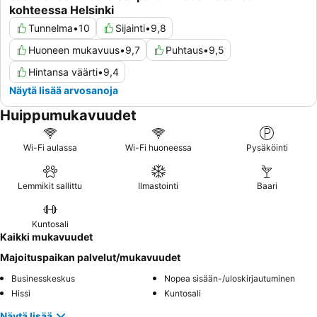
kohteessa Helsinki
Tunnelma
•
10
Sijainti
•
9,8
Huoneen mukavuus
•
9,7
Puhtaus
•
9,5
Hintansa väärti
•
9,4
Näytä lisää arvosanoja
Huippumukavuudet
Wi-Fi aulassa
Wi-Fi huoneessa
Pysäköinti
Lemmikit sallittu
Ilmastointi
Baari
Kuntosali
Kaikki mukavuudet
Majoituspaikan palvelut/mukavuudet
Businesskeskus
Nopea sisään-/uloskirjautuminen
Hissi
Kuntosali
Näytä lisää