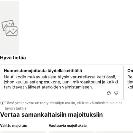
Hyvä tietää
Huoneistomajoitusta täydellä keittiöllä
Om
Nauti kodin mukavuuksista täysin varustellussa keittiössä,
Re
johon kuuluu astianpesukone, uuni, mikroaaltouuni ja kaikki
tie
tarvittavat välineet aterioiden valmistamiseen.
ko
Tämä yhteenveto on tehty tekoälyn avulla, eikä se välttämättä ole aina
täysin tarkka.
Vertaa samankaltaisiin majoituksiin
Valittu majoitus
Vastaavia majoituksia