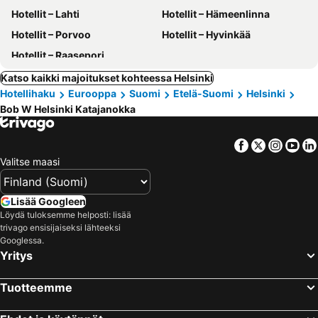
Hotellit – Lahti
Hotellit – Hämeenlinna
Hotellit – Porvoo
Hotellit – Hyvinkää
Hotellit – Raasepori
Katso kaikki majoitukset kohteessa Helsinki
Hotellihaku
Eurooppa
Suomi
Etelä-Suomi
Helsinki
Bob W Helsinki Katajanokka
Facebook
Twitter
Insta
Yo
Valitse maasi
Lisää Googleen
Löydä tuloksemme helposti: lisää
trivago ensisijaiseksi lähteeksi
Googlessa.
Yritys
Tuotteemme