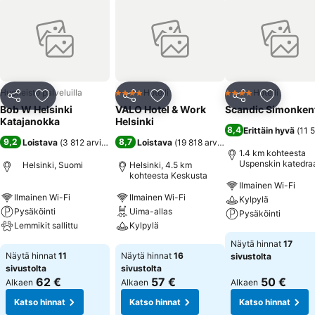
Huoneisto palveluilla
Hotelli
Hotelli
4 Tähtiluokitus
4 Tähtiluokitus
Jaa
Lisää suosikkeihin
Jaa
Lisää suosikkeihin
Jaa
Lisää suo
Bob W Helsinki
VALO Hotel & Work
Scandic Simonken
Katajanokka
Helsinki
8,4
Erittäin hyvä
(
11 
9,2
8,7
Loistava
(
3 812 arviota
)
Loistava
(
19 818 arviota
)
1.4 km kohteesta
Uspenskin katedraa
Helsinki, Suomi
Helsinki, 4.5 km
kohteesta Keskusta
Ilmainen Wi-Fi
Ilmainen Wi-Fi
Ilmainen Wi-Fi
Kylpylä
Pysäköinti
Uima-allas
Pysäköinti
Lemmikit sallittu
Kylpylä
Katso hinnat
Näytä hinnat
17
Katso hinnat
Katso hinnat
Näytä hinnat
11
Näytä hinnat
16
sivustolta
sivustolta
sivustolta
62 €
57 €
50 €
Alkaen
Alkaen
Alkaen
Katso hinnat
Katso hinnat
Katso hinnat