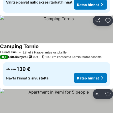
Valitse päivät nähdäksesi tarkat hinnat
Katso hinnat
Jaa
Li
Camping Tornio
Leirintäalue
Lähellä Haaparantaa ostoksille
8,1
Erittäin hyvä
874
19.8 km kohteesta Kemin rautatieasema
139 €
Alkaen
Näytä hinnat
2 sivustolta
Katso hinnat
Jaa
Li