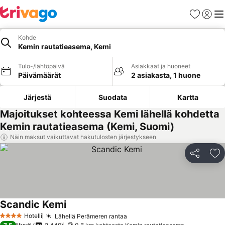
Suosikit
Kirjaud
Val
Kohde
Kemin rautatieasema, Kemi
Tulo-/lähtöpäivä
Asiakkaat ja huoneet
Päivämäärät
2 asiakasta, 1 huone
Järjestä
Suodata
Kartta
Majoitukset kohteessa Kemi lähellä kohdetta
Kemin rautatieasema (Kemi, Suomi)
Näin maksut vaikuttavat hakutulosten järjestykseen
Jaa
Li
Scandic Kemi
Hotelli
Lähellä Perämeren rantaa
4 Tähtiluokitus