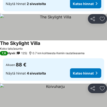
Näytä hinnat
2 sivustolta
Katso hinnat
Jaa
Li
The Skylight Villa
Koko talo/asunto
7,8
Hyvä
125
0.7 km kohteesta Kemin rautatieasema
88 €
Alkaen
Näytä hinnat
4 sivustolta
Katso hinnat
Jaa
Li