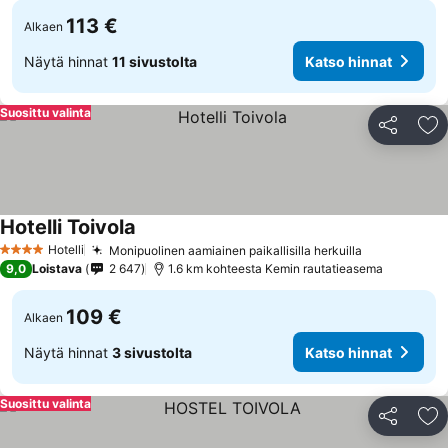
113 €
Alkaen
Näytä hinnat
11 sivustolta
Katso hinnat
Suosittu valinta
Jaa
Li
Hotelli Toivola
Hotelli
Monipuolinen aamiainen paikallisilla herkuilla
4 Tähtiluokitus
9,0
Loistava
2 647
1.6 km kohteesta Kemin rautatieasema
109 €
Alkaen
Näytä hinnat
3 sivustolta
Katso hinnat
Suosittu valinta
Jaa
Li