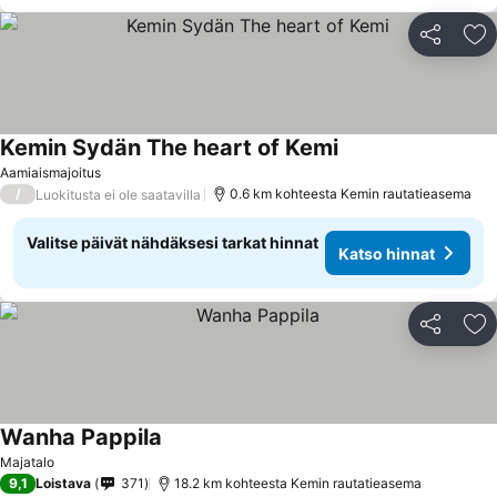
Jaa
Li
Kemin Sydän The heart of Kemi
Aamiaismajoitus
/
0.6 km kohteesta Kemin rautatieasema
Luokitusta ei ole saatavilla
Valitse päivät nähdäksesi tarkat hinnat
Katso hinnat
Jaa
Li
Wanha Pappila
Majatalo
9,1
Loistava
371
18.2 km kohteesta Kemin rautatieasema