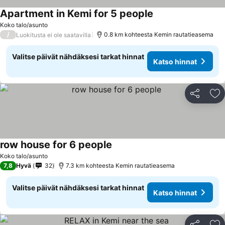
Apartment in Kemi for 5 people
Koko talo/asunto
/
0.8 km kohteesta Kemin rautatieasema
Luokitusta ei ole saatavilla
Valitse päivät nähdäksesi tarkat hinnat
Katso hinnat
Jaa
Li
row house for 6 people
Koko talo/asunto
7,8
Hyvä
32
7.3 km kohteesta Kemin rautatieasema
Valitse päivät nähdäksesi tarkat hinnat
Katso hinnat