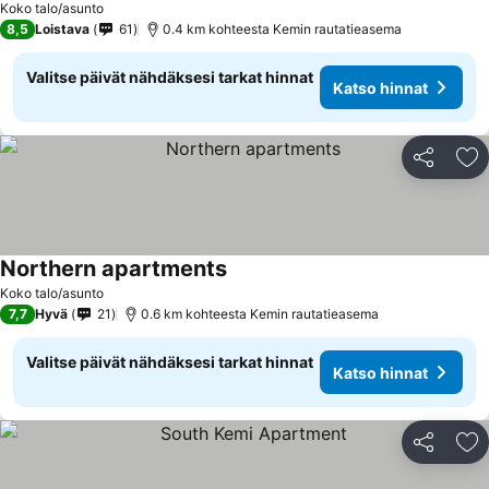
Koko talo/asunto
8,5
Loistava
61
0.4 km kohteesta Kemin rautatieasema
Valitse päivät nähdäksesi tarkat hinnat
Katso hinnat
Jaa
Li
Northern apartments
Koko talo/asunto
7,7
Hyvä
21
0.6 km kohteesta Kemin rautatieasema
Valitse päivät nähdäksesi tarkat hinnat
Katso hinnat
Jaa
Li