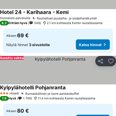
Hotel 24 - Karihaara - Kemi
Huoneisto palveluilla
Rauhalliset puutarha- ja sisäpihanäkymät
8,2
Erittäin hyvä
549
2.1 km kohteesta Kemin rautatieasema
69 €
Alkaen
Näytä hinnat
3 sivustolta
Katso hinnat
Suosittu valinta
Jaa
Li
Kylpylähotelli Pohjanranta
Hotelli
Runsaskätinen ja tuore aamiaisbuffet
3 Tähtiluokitus
7,8
Hyvä
1 746
11.4 km kohteesta Kemin rautatieasema
80 €
Alkaen