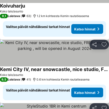
Koivuharju
Koko talo/asunto
9,1
Loistava
63
1.2 km kohteesta Kemin rautatieasema
Valitse päivät nähdäksesi tarkat hinnat
Katso hinnat
Jaa
Li
Kemi City IV, near snowcastle, nice studio, FREE private parking , will be opened in August 2024
Koko talo/asunto
9,5
Loistava
41
0.6 km kohteesta Kemin rautatieasema
Valitse päivät nähdäksesi tarkat hinnat
Katso hinnat