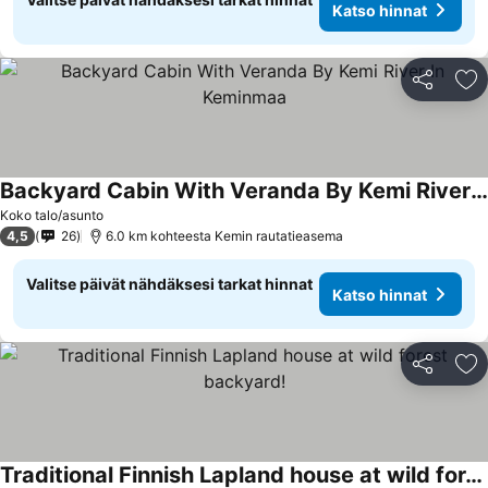
Katso hinnat
Jaa
Li
Backyard Cabin With Veranda By Kemi River In Keminmaa
Koko talo/asunto
4,5
26
6.0 km kohteesta Kemin rautatieasema
Valitse päivät nähdäksesi tarkat hinnat
Katso hinnat
Jaa
Li
Traditional Finnish Lapland house at wild forest backyard!