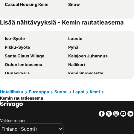
Casual Housing Kemi
Snow
Lisää nähtävyyksiä - Kemin rautatieasema
Iso-Syöte
Luosto
Pikku-Syöte
Pyhä
Santa Claus Village
Kalajoen Juhannus
Oulun lentoasema
Nallikari
Ounasvaara
Kemi Snowcastle
Jukupark Kalajoki
Oulun rautatieasema
Arctic Circle
Ouluhalli
Hotellihaku
Eurooppa
Suomi
Lappi
Kemi
Kemin rautatieasema
Pyhä
SantaPark
Suomutunturi
Rovaniemen rautatieasema
Facebook
Twitter
Insta
Yo
Rovaniemi 150
Rovaniemi Airport
Valitse maasi
Qstock
Kolarin rautatieasema
RanuaZoo
Rovaniemen keskuskenttä