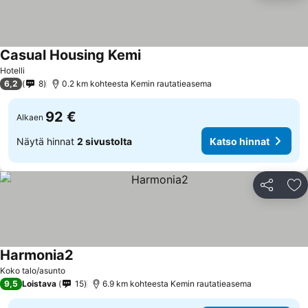
Casual Housing Kemi
Hotelli
6,2
8
0.2 km kohteesta Kemin rautatieasema
92 €
Alkaen
Näytä hinnat
2 sivustolta
Katso hinnat
Jaa
Li
Harmonia2
Koko talo/asunto
9,5
Loistava
15
6.9 km kohteesta Kemin rautatieasema