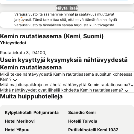
Näytä lisää
Varaussivustoilta saamamme hinnat ja saatavuus muuttuvat
jatkuvasti. Tämä tarkoittaa sitä, että et välttämättä aina löydä
varaussivustolta täsmälleen samaa tarjousta kuin trivagosta.
Kemin rautatieasema (Kemi, Suomi)
Yhteystiedot
Rautatiekatu 3
,
94100
,
Usein kysyttyjä kysymyksiä nähtävyydestä
Kemin rautatieasema
Mikä tekee nähtävyydestä Kemin rautatieasema suositun kohteessa
Kemi?
Mitä majoituspaikkoja on lähellä nähtävyyttä Kemin rautatieasema?
Mitkä nähtävyydet ovat lähellä kohdetta Kemin rautatieasema?
Muita huippuhotelleja
Kylpylähotelli Pohjanranta
Scandic Kemi
Hotel Merihovi
Hotelli Toivola
Hotel Yöpuu
Putiikkihotelli Kemi 1932