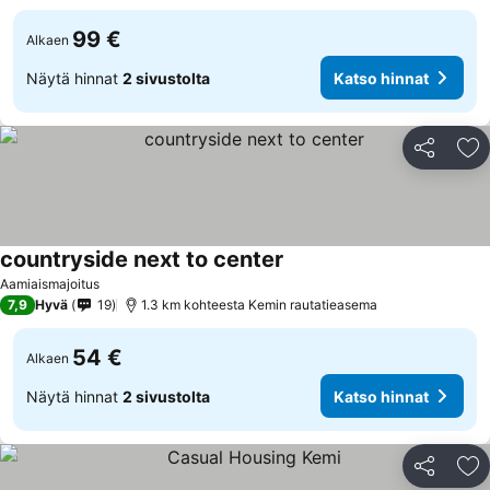
99 €
Alkaen
Näytä hinnat
2 sivustolta
Katso hinnat
Jaa
Li
countryside next to center
Aamiaismajoitus
7,9
Hyvä
19
1.3 km kohteesta Kemin rautatieasema
54 €
Alkaen
Näytä hinnat
2 sivustolta
Katso hinnat
Jaa
Li