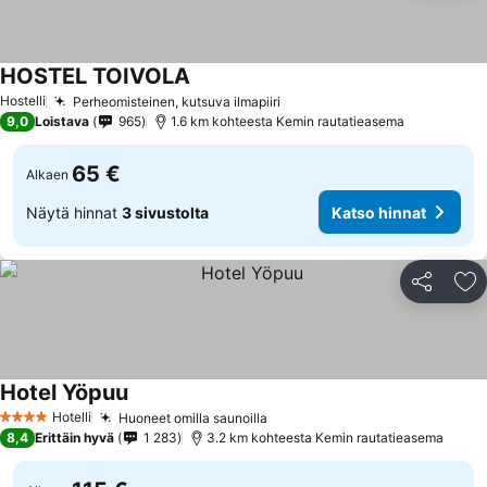
HOSTEL TOIVOLA
Hostelli
Perheomisteinen, kutsuva ilmapiiri
9,0
Loistava
965
1.6 km kohteesta Kemin rautatieasema
65 €
Alkaen
Näytä hinnat
3 sivustolta
Katso hinnat
Jaa
Li
Hotel Yöpuu
Hotelli
Huoneet omilla saunoilla
4 Tähtiluokitus
8,4
Erittäin hyvä
1 283
3.2 km kohteesta Kemin rautatieasema