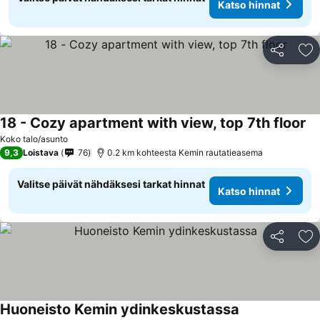
Katso hinnat
Jaa
Li
18 - Cozy apartment with view, top 7th floor
Koko talo/asunto
9,3
Loistava
76
0.2 km kohteesta Kemin rautatieasema
Valitse päivät nähdäksesi tarkat hinnat
Katso hinnat
Jaa
Li
Huoneisto Kemin ydinkeskustassa