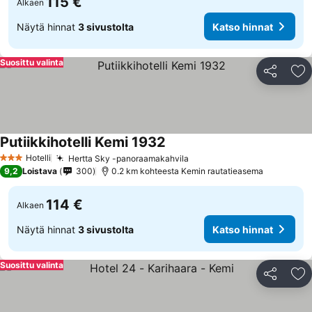
115 €
Alkaen
Näytä hinnat
3 sivustolta
Katso hinnat
Suosittu valinta
Jaa
Li
Putiikkihotelli Kemi 1932
Hotelli
Hertta Sky -panoraamakahvila
3 Tähtiluokitus
9,2
Loistava
300
0.2 km kohteesta Kemin rautatieasema
114 €
Alkaen
Näytä hinnat
3 sivustolta
Katso hinnat
Suosittu valinta
Jaa
Li