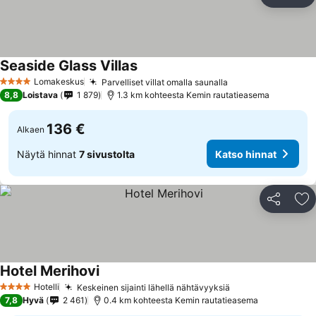
Jaa
Li
Seaside Glass Villas
Lomakeskus
Parvelliset villat omalla saunalla
4 Tähtiluokitus
8,8
Loistava
1 879
1.3 km kohteesta Kemin rautatieasema
136 €
Alkaen
Näytä hinnat
7 sivustolta
Katso hinnat
Jaa
Li
Hotel Merihovi
Hotelli
Keskeinen sijainti lähellä nähtävyyksiä
4 Tähtiluokitus
7,8
Hyvä
2 461
0.4 km kohteesta Kemin rautatieasema