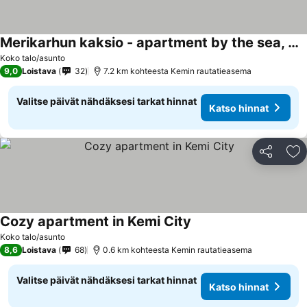
Merikarhun kaksio - apartment by the sea, 5 mins off the highway
Koko talo/asunto
9,0
Loistava
32
7.2 km kohteesta Kemin rautatieasema
Valitse päivät nähdäksesi tarkat hinnat
Katso hinnat
Jaa
Li
Cozy apartment in Kemi City
Koko talo/asunto
8,6
Loistava
68
0.6 km kohteesta Kemin rautatieasema
Valitse päivät nähdäksesi tarkat hinnat
Katso hinnat