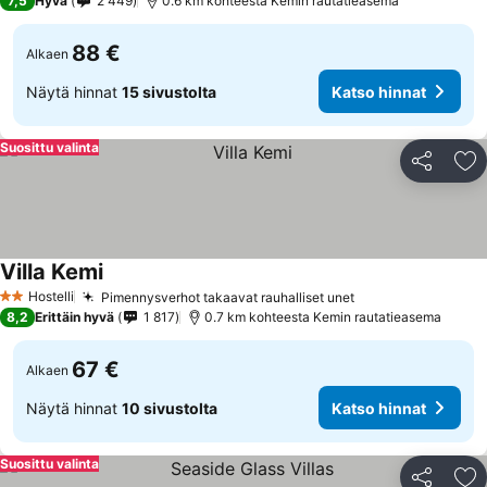
7,5
Hyvä
2 449
0.6 km kohteesta Kemin rautatieasema
88 €
Alkaen
Näytä hinnat
15 sivustolta
Katso hinnat
Suosittu valinta
Jaa
Li
Villa Kemi
Hostelli
Pimennysverhot takaavat rauhalliset unet
2 Tähtiluokitus
8,2
Erittäin hyvä
1 817
0.7 km kohteesta Kemin rautatieasema
67 €
Alkaen
Näytä hinnat
10 sivustolta
Katso hinnat
Suosittu valinta