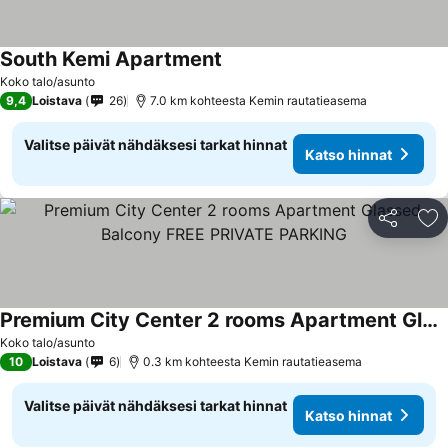
South Kemi Apartment
Koko talo/asunto
9,4
Loistava
26
7.0 km kohteesta Kemin rautatieasema
Valitse päivät nähdäksesi tarkat hinnat
Katso hinnat
Jaa
Li
Premium City Center 2 rooms Apartment Glassed Balcony FREE PRIVATE PARKING
Koko talo/asunto
10
Loistava
6
0.3 km kohteesta Kemin rautatieasema
Valitse päivät nähdäksesi tarkat hinnat
Katso hinnat