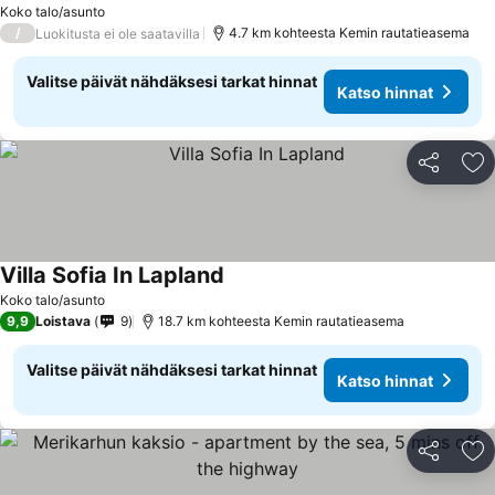
Koko talo/asunto
/
4.7 km kohteesta Kemin rautatieasema
Luokitusta ei ole saatavilla
Valitse päivät nähdäksesi tarkat hinnat
Katso hinnat
Jaa
Li
Villa Sofia In Lapland
Koko talo/asunto
9,9
Loistava
9
18.7 km kohteesta Kemin rautatieasema
Valitse päivät nähdäksesi tarkat hinnat
Katso hinnat
Jaa
Li