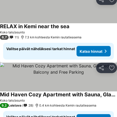
Jaa
Li
RELAX in Kemi near the sea
Koko talo/asunto
6,7
11
7.3 km kohteesta Kemin rautatieasema
Valitse päivät nähdäksesi tarkat hinnat
Katso hinnat
Jaa
Li
Mid Haven Cozy Apartment with Sauna, Glassed Balcony and Free Parking
Koko talo/asunto
9,2
Loistava
28
0.4 km kohteesta Kemin rautatieasema
Valitse päivät nähdäksesi tarkat hinnat