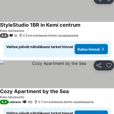
Jaa
Li
StyleStudio 1BR in Kemi centrum
Koko talo/asunto
6,6
6
0.5 km kohteesta Kemin rautatieasema
Valitse päivät nähdäksesi tarkat hinnat
Katso hinnat
Jaa
Li
Cozy Apartment by the Sea
Koko talo/asunto
9,2
Loistava
99
0.7 km kohteesta Kemin rautatieasema
Valitse päivät nähdäksesi tarkat hinnat