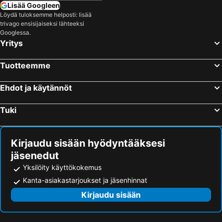
Lisää Googleen
Kemin rautatieasema
Kemijärven rautatieasema
Löydä tuloksemme helposti: lisää
trivago ensisijaiseksi lähteeksi
Kemi-Tornio Airport
Rotuaari
Googlessa.
Yritys
Luleå skärgård
Oulu Bus Station
Lapland Safaris
Luleå Airport
Tuotteemme
Oulun satama
Nordpoolen
Tietomaa
Korundi
Ehdot ja käytännöt
Ylivieska Airfield
Arktikum
Tuki
Rovaniemi Bus Station
Arctic Lapland Rally
Pajala Airport
Turkansaaren ulkomuseo
Kirjaudu sisään hyödyntääksesi
Coop Arena
Leos Lekland
jäsenedut
Gammelstads kyrkstad
Holgers Traktormuseum
Yksilöity käyttökokemus
Kanta-asiakastarjoukset ja jäsenhinnat
Kirjaudu sisään