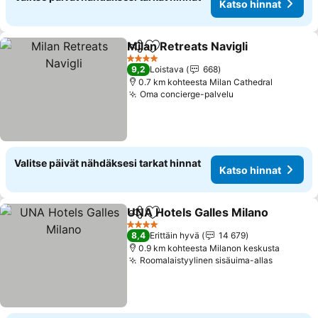
Katso hinnat
Milan Retreats Navigli
Jaa
Lisää suosikkeihin
4 Tähtiluokitus
9,2
Loistava
668
0.7 km kohteesta Milan Cathedral
Oma concierge-palvelu
Valitse päivät nähdäksesi tarkat hinnat
Katso hinnat
UNA Hotels Galles Milano
Jaa
Lisää suosikkeihin
4 Tähtiluokitus
8,4
Erittäin hyvä
14 679
0.9 km kohteesta Milanon keskusta
Roomalaistyylinen sisäuima-allas