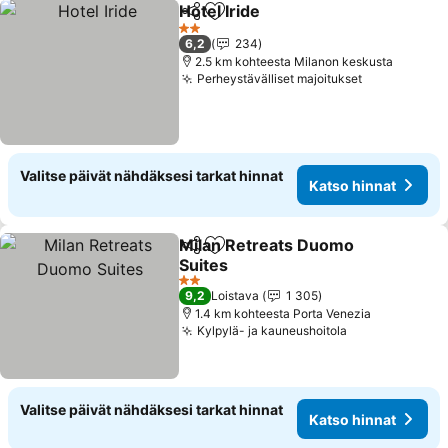
Hotel Iride
Jaa
Lisää suosikkeihin
2 Tähtiluokitus
6,2
234
2.5 km kohteesta Milanon keskusta
Perheystävälliset majoitukset
Valitse päivät nähdäksesi tarkat hinnat
Katso hinnat
Milan Retreats Duomo
Jaa
Lisää suosikkeihin
Suites
2 Tähtiluokitus
9,2
Loistava
1 305
1.4 km kohteesta Porta Venezia
Kylpylä- ja kauneushoitola
Valitse päivät nähdäksesi tarkat hinnat
Katso hinnat