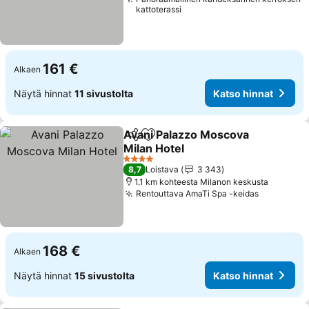
kattoterassi
161 €
Alkaen
Näytä hinnat
11 sivustolta
Katso hinnat
Avani Palazzo Moscova
Jaa
Lisää suosikkeihin
Milan Hotel
4 Tähtiluokitus
8,7
Loistava
3 343
1.1 km kohteesta Milanon keskusta
Rentouttava AmaTi Spa -keidas
168 €
Alkaen
Näytä hinnat
15 sivustolta
Katso hinnat