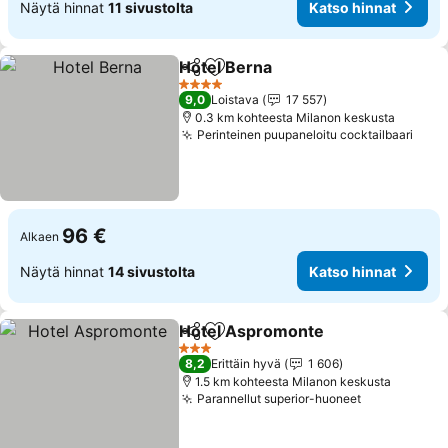
Näytä hinnat
11 sivustolta
Katso hinnat
Hotel Berna
Jaa
Lisää suosikkeihin
4 Tähtiluokitus
9,0
Loistava
17 557
0.3 km kohteesta Milanon keskusta
Perinteinen puupaneloitu cocktailbaari
96 €
Alkaen
Näytä hinnat
14 sivustolta
Katso hinnat
Hotel Aspromonte
Jaa
Lisää suosikkeihin
3 Tähtiluokitus
8,2
Erittäin hyvä
1 606
1.5 km kohteesta Milanon keskusta
Parannellut superior-huoneet