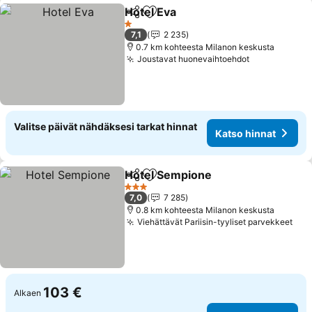
Hotel Eva
Jaa
Lisää suosikkeihin
1 Tähtiluokitus
7,1
2 235
0.7 km kohteesta Milanon keskusta
Joustavat huonevaihtoehdot
Valitse päivät nähdäksesi tarkat hinnat
Katso hinnat
Hotel Sempione
Jaa
Lisää suosikkeihin
3 Tähtiluokitus
7,0
7 285
0.8 km kohteesta Milanon keskusta
Viehättävät Pariisin-tyyliset parvekkeet
103 €
Alkaen