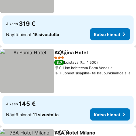
319 €
Alkaen
Näytä hinnat
15 sivustolta
Katso hinnat
Ai Suma Hotel
Jaa
Lisää suosikkeihin
3 Tähtiluokitus
8,7
Loistava
1 500
0.1 km kohteesta Porta Venezia
Huoneet sisäpiha- tai kaupunkinäköalalla
145 €
Alkaen
Näytä hinnat
11 sivustolta
Katso hinnat
7BA Hotel Milano
Jaa
Lisää suosikkeihin