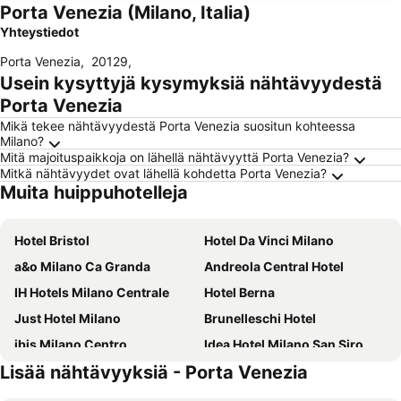
Porta Venezia (Milano, Italia)
Yhteystiedot
Porta Venezia
,
20129
,
Usein kysyttyjä kysymyksiä nähtävyydestä
Porta Venezia
Mikä tekee nähtävyydestä Porta Venezia suositun kohteessa
Milano?
Mitä majoituspaikkoja on lähellä nähtävyyttä Porta Venezia?
Mitkä nähtävyydet ovat lähellä kohdetta Porta Venezia?
Muita huippuhotelleja
Hotel Bristol
Hotel Da Vinci Milano
a&o Milano Ca Granda
Andreola Central Hotel
IH Hotels Milano Centrale
Hotel Berna
Just Hotel Milano
Brunelleschi Hotel
ibis Milano Centro
Idea Hotel Milano San Siro
Lisää nähtävyyksiä - Porta Venezia
Hotel Metropoli
B&B HOTEL Milano Central Station
J24 Hotel Milano
iH Hotels Milano Gioia