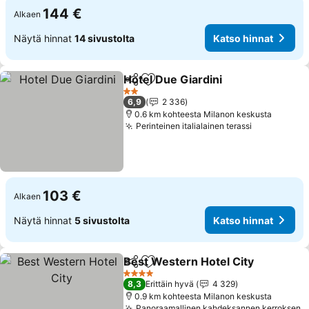
144 €
Alkaen
Näytä hinnat
14 sivustolta
Katso hinnat
Hotel Due Giardini
Jaa
Lisää suosikkeihin
2 Tähtiluokitus
6,9
2 336
0.6 km kohteesta Milanon keskusta
Perinteinen italialainen terassi
103 €
Alkaen
Näytä hinnat
5 sivustolta
Katso hinnat
Best Western Hotel City
Jaa
Lisää suosikkeihin
4 Tähtiluokitus
8,3
Erittäin hyvä
4 329
0.9 km kohteesta Milanon keskusta
Panoraamallinen kahdeksannen kerroksen