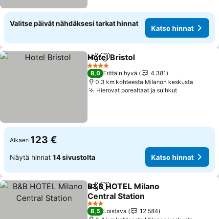
Valitse päivät nähdäksesi tarkat hinnat
Katso hinnat
Hotel Bristol
Jaa
Lisää suosikkeihin
4 Tähtiluokitus
8,0
Erittäin hyvä
4 381
0.3 km kohteesta Milanon keskusta
Hierovat porealtaat ja suihkut
123 €
Alkaen
Näytä hinnat
14 sivustolta
Katso hinnat
B&B HOTEL Milano
Jaa
Lisää suosikkeihin
Central Station
3 Tähtiluokitus
8,5
Loistava
12 584