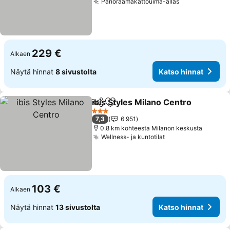
Panoraamakattouima-allas
229 €
Alkaen
Näytä hinnat
8 sivustolta
Katso hinnat
ibis Styles Milano Centro
Jaa
Lisää suosikkeihin
3 Tähtiluokitus
7,3
6 951
0.8 km kohteesta Milanon keskusta
Wellness- ja kuntotilat
103 €
Alkaen
Näytä hinnat
13 sivustolta
Katso hinnat