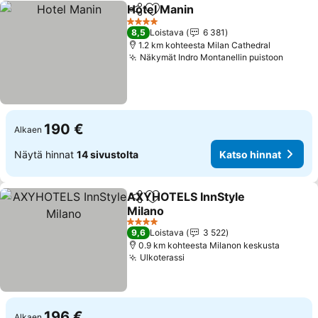
Hotel Manin
Jaa
Lisää suosikkeihin
4 Tähtiluokitus
8,5
Loistava
6 381
1.2 km kohteesta Milan Cathedral
Näkymät Indro Montanellin puistoon
190 €
Alkaen
Näytä hinnat
14 sivustolta
Katso hinnat
AXYHOTELS InnStyle
Jaa
Lisää suosikkeihin
Milano
4 Tähtiluokitus
9,6
Loistava
3 522
0.9 km kohteesta Milanon keskusta
Ulkoterassi
196 €
Alkaen