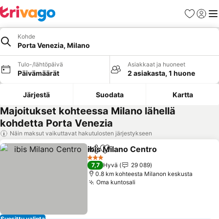
Suosikit
Kirjaud
Val
Kohde
Porta Venezia, Milano
Tulo-/lähtöpäivä
Asiakkaat ja huoneet
Päivämäärät
2 asiakasta, 1 huone
Järjestä
Suodata
Kartta
Majoitukset kohteessa Milano lähellä
kohdetta Porta Venezia
Näin maksut vaikuttavat hakutulosten järjestykseen
ibis Milano Centro
Jaa
Lisää suosikkeihin
3 Tähtiluokitus
7,7
Hyvä
29 089
0.8 km kohteesta Milanon keskusta
Oma kuntosali
Suosittu valinta