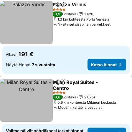
Palazzo Viridis
Jaa
Lisää suosikkeihin
4 Tähtiluokitus
8,9
Loistava
1 620
1.3 km kohteesta Porta Venezia
Yksityiset sisäpihan parvekkeet
191 €
Alkaen
Näytä hinnat
7 sivustolta
Katso hinnat
Milan Royal Suites -
Jaa
Lisää suosikkeihin
Centro
4 Tähtiluokitus
8,6
Loistava
2 075
0.9 km kohteesta Milanon keskusta
Moderni keittiö ja pesutilat
Valitse päivät nähdäksesi tarkat hinnat