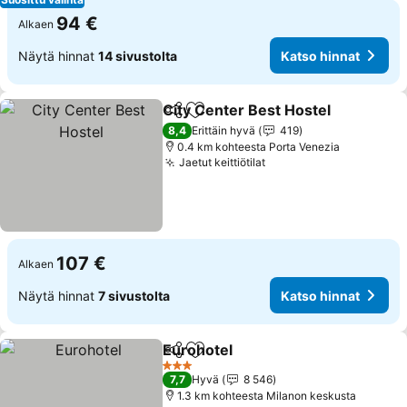
94 €
Alkaen
Näytä hinnat
14 sivustolta
Katso hinnat
City Center Best Hostel
Jaa
Lisää suosikkeihin
8,4
Erittäin hyvä
419
0.4 km kohteesta Porta Venezia
Jaetut keittiötilat
107 €
Alkaen
Näytä hinnat
7 sivustolta
Katso hinnat
Eurohotel
Jaa
Lisää suosikkeihin
3 Tähtiluokitus
7,7
Hyvä
8 546
1.3 km kohteesta Milanon keskusta