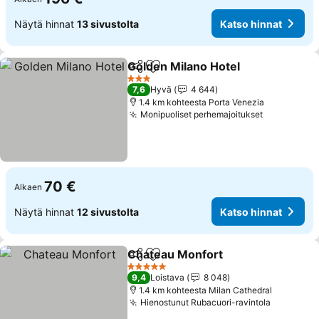
Näytä hinnat
13 sivustolta
Katso hinnat
Golden Milano Hotel
Jaa
Lisää suosikkeihin
3 Tähtiluokitus
7,6
Hyvä
4 644
1.4 km kohteesta Porta Venezia
Monipuoliset perhemajoitukset
70 €
Alkaen
Näytä hinnat
12 sivustolta
Katso hinnat
Chateau Monfort
Jaa
Lisää suosikkeihin
5 Tähtiluokitus
9,4
Loistava
8 048
1.4 km kohteesta Milan Cathedral
Hienostunut Rubacuori-ravintola