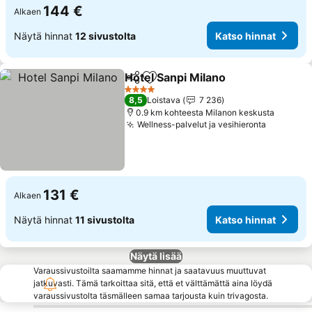
144 €
Alkaen
Näytä hinnat
12 sivustolta
Katso hinnat
Hotel Sanpi Milano
Jaa
Lisää suosikkeihin
4 Tähtiluokitus
8,5
Loistava
7 236
0.9 km kohteesta Milanon keskusta
Wellness-palvelut ja vesihieronta
131 €
Alkaen
Näytä hinnat
11 sivustolta
Katso hinnat
Näytä lisää
Varaussivustoilta saamamme hinnat ja saatavuus muuttuvat
jatkuvasti. Tämä tarkoittaa sitä, että et välttämättä aina löydä
varaussivustolta täsmälleen samaa tarjousta kuin trivagosta.