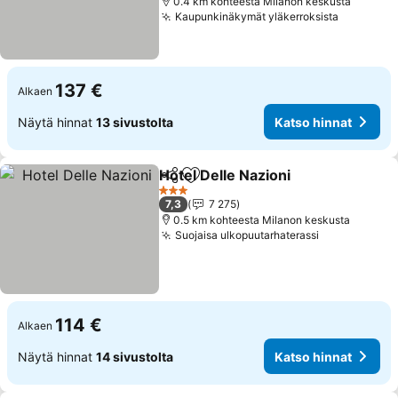
0.4 km kohteesta Milanon keskusta
Kaupunkinäkymät yläkerroksista
137 €
Alkaen
Näytä hinnat
13 sivustolta
Katso hinnat
Hotel Delle Nazioni
Jaa
Lisää suosikkeihin
3 Tähtiluokitus
7,3
7 275
0.5 km kohteesta Milanon keskusta
Suojaisa ulkopuutarhaterassi
114 €
Alkaen
Näytä hinnat
14 sivustolta
Katso hinnat