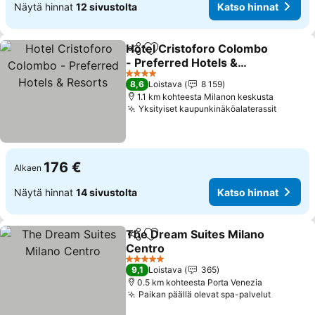
Näytä hinnat
12 sivustolta
Katso hinnat
Hotel Cristoforo Colombo
Jaa
Lisää suosikkeihin
- Preferred Hotels &
Resorts
4 Tähtiluokitus
8,6
Loistava
8 159
1.1 km kohteesta Milanon keskusta
Yksityiset kaupunkinäköalaterassit
176 €
Alkaen
Näytä hinnat
14 sivustolta
Katso hinnat
The Dream Suites Milano
Jaa
Lisää suosikkeihin
Centro
5 Tähtiluokitus
9,1
Loistava
365
0.5 km kohteesta Porta Venezia
Paikan päällä olevat spa-palvelut