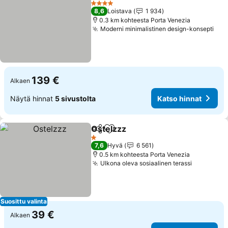
4 Tähtiluokitus
8,6
Loistava
1 934
0.3 km kohteesta Porta Venezia
Moderni minimalistinen design-konsepti
139 €
Alkaen
Näytä hinnat
5 sivustolta
Katso hinnat
Ostelzzz
Jaa
Lisää suosikkeihin
1 Tähtiluokitus
7,6
Hyvä
6 561
0.5 km kohteesta Porta Venezia
Ulkona oleva sosiaalinen terassi
Suosittu valinta
39 €
Alkaen