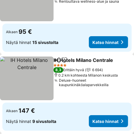
Rentouttava wellness-alue ja sauna
95 €
Alkaen
Näytä hinnat
15 sivustolta
Katso hinnat
IH Hotels Milano Centrale
Jaa
Lisää suosikkeihin
4 Tähtiluokitus
8,3
Erittäin hyvä
6 694
0.2 km kohteesta Milanon keskusta
Deluxe-huoneet
kaupunkinäköalaparvekkeilla
147 €
Alkaen
Näytä hinnat
9 sivustolta
Katso hinnat