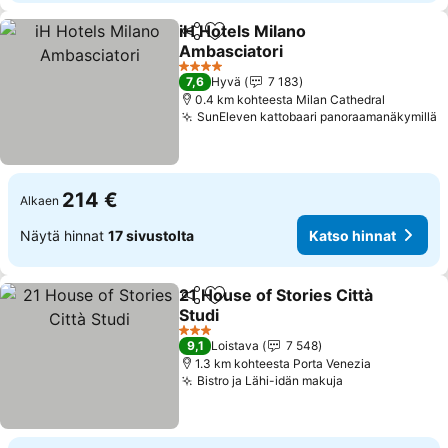
iH Hotels Milano
Jaa
Lisää suosikkeihin
Ambasciatori
4 Tähtiluokitus
7,6
Hyvä
7 183
0.4 km kohteesta Milan Cathedral
SunEleven kattobaari panoraamanäkymillä
214 €
Alkaen
Näytä hinnat
17 sivustolta
Katso hinnat
21 House of Stories Città
Jaa
Lisää suosikkeihin
Studi
3 Tähtiluokitus
9,1
Loistava
7 548
1.3 km kohteesta Porta Venezia
Bistro ja Lähi-idän makuja