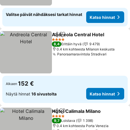
Valitse päivät nähdäksesi tarkat hinnat
Katso hinnat
Andreola Central Hotel
Jaa
Lisää suosikkeihin
4 Tähtiluokitus
8,4
Erittäin hyvä
9 479
0.4 km kohteesta Milanon keskusta
Panoraamaravintola Stradivari
152 €
Alkaen
Näytä hinnat
16 sivustolta
Katso hinnat
Hotel Calimala Milano
Jaa
Lisää suosikkeihin
4 Tähtiluokitus
9,7
Loistava
1 398
0.4 km kohteesta Porta Venezia