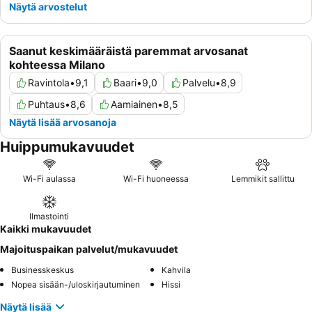
Näytä arvostelut
Saanut keskimääräistä paremmat arvosanat
kohteessa Milano
Ravintola
•
9,1
Baari
•
9,0
Palvelu
•
8,9
Puhtaus
•
8,6
Aamiainen
•
8,5
Näytä lisää arvosanoja
Huippumukavuudet
Wi-Fi aulassa
Wi-Fi huoneessa
Lemmikit sallittu
Ilmastointi
Kaikki mukavuudet
Majoituspaikan palvelut/mukavuudet
Businesskeskus
Kahvila
Nopea sisään-/uloskirjautuminen
Hissi
Näytä lisää