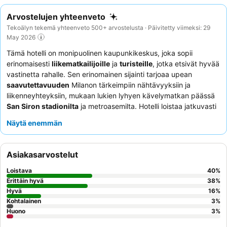
Arvostelujen yhteenveto
Tekoälyn tekemä yhteenveto 500+ arvostelusta · Päivitetty viimeksi: 29
May 2026
Tämä hotelli on monipuolinen kaupunkikeskus, joka sopii
erinomaisesti
liikematkailijoille
ja
turisteille
, jotka etsivät hyvää
vastinetta rahalle. Sen erinomainen sijainti tarjoaa upean
saavutettavuuden
Milanon tärkeimpiin nähtävyyksiin ja
liikenneyhteyksiin, mukaan lukien lyhyen kävelymatkan päässä
San Siron stadionilta
ja metroasemilta. Hotelli loistaa jatkuvasti
kehutulla, monipuolisella
aamiaisvalikoimallaan
, joka sisältää
Näytä enemmän
tuoreita hedelmiä ja gluteenittomia vaihtoehtoja. Asiakkaat
korostavat jatkuvasti
poikkeuksellista henkilökuntaa
,
erityisesti vastaanottotiimiä, heidän ystävällisestä ja avuliaasta
Asiakasarvostelut
palvelustaan. Rauhallisempaa kokemusta kaipaaville asiakkaat
suosittelevat pyytämään huonetta puutarhan puolelta.
Loistava
40
%
Erittäin hyvä
38
%
Hyvä
16
%
Kohtalainen
3
%
Huono
3
%