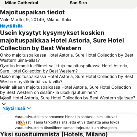
Milan Cathedral
San Siro
Majoituspaikan tiedot
Duomo Metro Station
Lago Como
Viale Murillo, 9, 20149, Milano, Italia
Piazza del Duomo
Porta Venezia
Näytä lisää
San Siro Stadio Metro Station
Fiera Milano - Rho
Usein kysytyt kysymykset koskien
Autodromo Nazionale Monza
Stadio Giuseppe Meazza
majoituspaikkaa Hotel Astoria, Sure Hotel
Collection by Best Western
Milano Santa Giulia
Corso Buenos Aires
Onko majoituspaikassa Hotel Astoria, Sure Hotel Collection by Best
Cadorna – Triennale Metro Station
Stazione di Bergamo
Western uima-allas?
Centro Storico
Museo del Duomo di Milano
Ovatko lemmikkieläimet sallittuja majoituspaikassa Hotel Astoria,
Sure Hotel Collection by Best Western?
Isola
Centro Direzionale di Milano
Onko majoituspaikassa Hotel Astoria, Sure Hotel Collection by Best
Western pysäköintiä saatavilla?
Assago Milanofiori Forum Metro Station
Stazione Porta Garibaldi
Mihin aikaan majoituspaikassa Hotel Astoria, Sure Hotel Collection
FieraMilano
Porta Garibaldi
by Best Western on sisään- ja uloskirjautuminen?
Missä Hotel Astoria, Sure Hotel Collection by Best Western sijaitsee?
Santa Maria delle Grazie
Garibaldi Metro Station
Näytä lisää
Porta Nuova
Stazione Milano Lambrate
Varaussivustoilta saamamme hinnat ja saatavuus muuttuvat
Porta Romana
Teatro alla Scala
jatkuvasti. Tämä tarkoittaa sitä, että et välttämättä aina löydä
Rogoredo
Parco Sempione
varaussivustolta täsmälleen samaa tarjousta kuin trivagosta.
Yksi suosituimmista (Hotels, Milano)
Naviglio Grande
Missori Metro Station