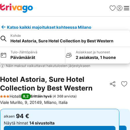
Suosikit
Kirjaud
Val
Katso kaikki majoitukset kohteessa Milano
Kohde
Hotel Astoria, Sure Hotel Collection by Best Western
Tulo-/lähtöpäivä
Asiakkaat ja huoneet
Päivämäärät
2 asiakasta, 1 huone
Näin maksut vaikuttavat hakutulosten järjestykseen
Hotel Astoria, Sure Hotel
Collection by Best Western
Jaa
Li
Hotelli
8,2
Erittäin hyvä
(
4 368 arviota
)
3 Tähtiluokitus
Viale Murillo, 9, 20149, Milano, Italia
94 €
94 €
alkaen
alkaen
Näytä hinnat
14 sivustolta
Näytä hinnat
14 sivustolta