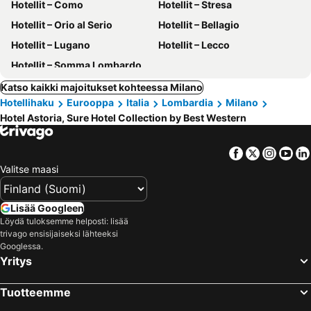
Hotellit – Como
Hotellit – Stresa
Hotellit – Orio al Serio
Hotellit – Bellagio
Hotellit – Lugano
Hotellit – Lecco
Hotellit – Somma Lombardo
Katso kaikki majoitukset kohteessa Milano
Hotellihaku
Eurooppa
Italia
Lombardia
Milano
Hotel Astoria, Sure Hotel Collection by Best Western
Facebook
Twitter
Insta
Yo
Valitse maasi
Lisää Googleen
Löydä tuloksemme helposti: lisää
trivago ensisijaiseksi lähteeksi
Googlessa.
Yritys
Tuotteemme