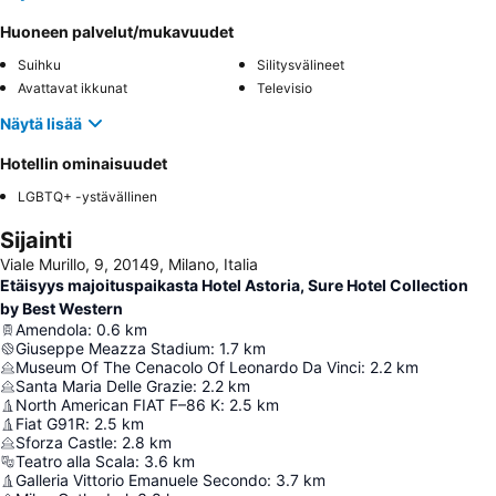
Huoneen palvelut/mukavuudet
Suihku
Silitysvälineet
Avattavat ikkunat
Televisio
Näytä lisää
Hotellin ominaisuudet
LGBTQ+ -ystävällinen
Sijainti
Viale Murillo, 9, 20149, Milano, Italia
Etäisyys majoituspaikasta Hotel Astoria, Sure Hotel Collection
by Best Western
Amendola
:
0.6
km
Giuseppe Meazza Stadium
:
1.7
km
Museum Of The Cenacolo Of Leonardo Da Vinci
:
2.2
km
Santa Maria Delle Grazie
:
2.2
km
North American FIAT F–86 K
:
2.5
km
Fiat G91R
:
2.5
km
Sforza Castle
:
2.8
km
Teatro alla Scala
:
3.6
km
Galleria Vittorio Emanuele Secondo
:
3.7
km