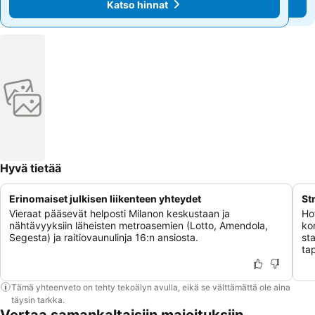
Katso hinnat
Katso hinnat
Hyvä tietää
Erinomaiset julkisen liikenteen yhteydet
St
Vieraat pääsevät helposti Milanon keskustaan ja
Hot
nähtävyyksiin läheisten metroasemien (Lotto, Amendola,
ko
Segesta) ja raitiovaunulinja 16:n ansiosta.
sta
ta
Tämä yhteenveto on tehty tekoälyn avulla, eikä se välttämättä ole aina
täysin tarkka.