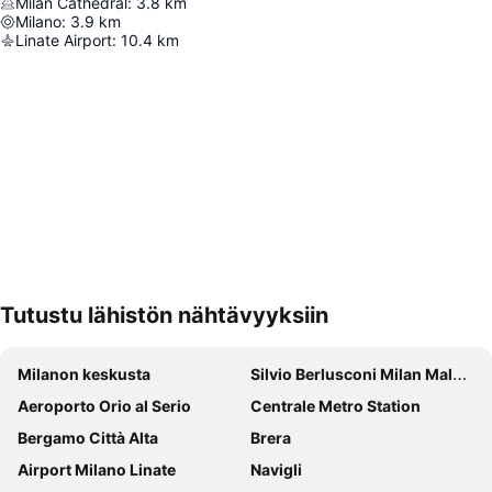
Milan Cathedral
:
3.8
km
Milano
:
3.9
km
Linate Airport
:
10.4
km
Tutustu lähistön nähtävyyksiin
Laajenna kartta
Milanon keskusta
Silvio Berlusconi Milan Malpensa Airport
Aeroporto Orio al Serio
Centrale Metro Station
Bergamo Città Alta
Brera
Airport Milano Linate
Navigli