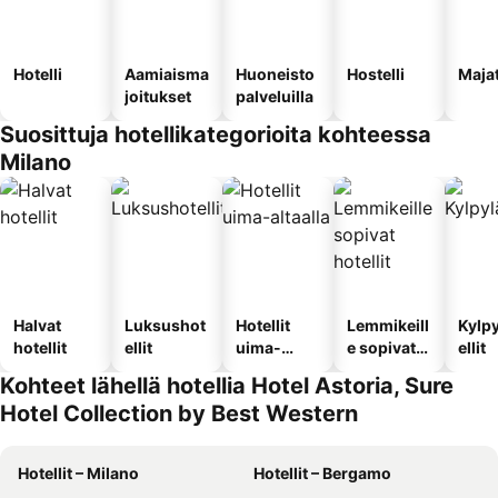
Hotelli
Aamiaisma
Huoneisto
Hostelli
Maja
joitukset
palveluilla
Suosittuja hotellikategorioita kohteessa
Milano
Halvat
Luksushot
Hotellit
Lemmikeill
Kylp
hotellit
ellit
uima-
e sopivat
ellit
altaalla
hotellit
Kohteet lähellä hotellia Hotel Astoria, Sure
Hotel Collection by Best Western
Hotellit – Milano
Hotellit – Bergamo