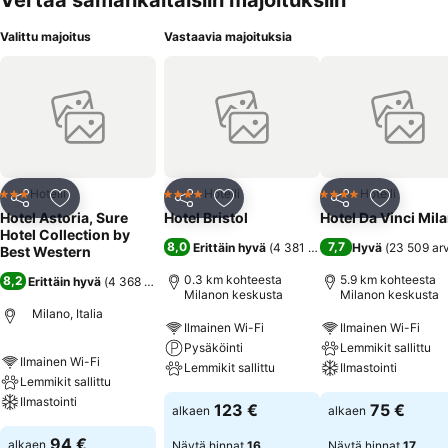
Vertaa samankaltaisiin majoituksiin
Valittu majoitus
Vastaavia majoituksia
Hotelli
Hotelli
Hotelli
3 Tähtiluokitus
4 Tähtiluokitus
4 Tähtiluokitus
Jaa
Lisää suosikkeihin
Jaa
Lisää suosikkeihin
Jaa
Lisää suo
Hotel Astoria, Sure
Hotel Bristol
Hotel Da Vinci Mil
Hotel Collection by
8,0
7,7
Erittäin hyvä
(
4 381 arviota
)
Hyvä
(
23 509 arv
Best Western
0.3 km kohteesta
5.9 km kohteesta
8,2
Erittäin hyvä
(
4 368 arviota
)
Milanon keskusta
Milanon keskusta
Milano, Italia
Ilmainen Wi-Fi
Ilmainen Wi-Fi
Pysäköinti
Lemmikit sallittu
Ilmainen Wi-Fi
Lemmikit sallittu
Ilmastointi
Lemmikit sallittu
Ilmastointi
123 €
75 €
alkaen
alkaen
94 €
alkaen
Näytä hinnat
16
Näytä hinnat
17