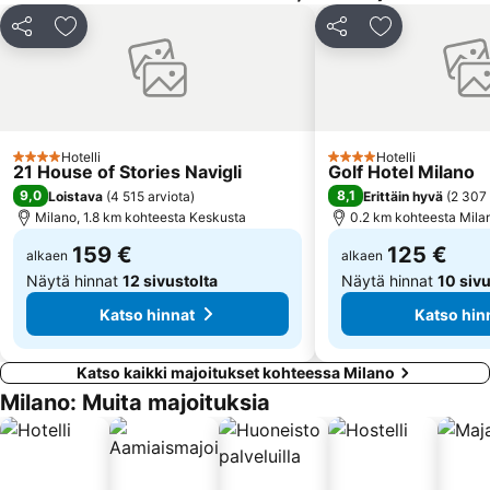
Brenta Metro Station
Corvetto Metro Station
Jaa
Lisää suosikkeihin
Jaa
Lisää suosikk
Duomo di Como
Centro storico
Lotto - Fieramilanocity Metro Station
Bergamo Gourmet
Villa Monastero
Oriocenter
Milano Certosa
10 Corso Como
Hotelli
Hotelli
4 Tähtiluokitus
4 Tähtiluokitus
21 House of Stories Navigli
Golf Hotel Milano
9,0
8,1
Loistava
(
4 515 arviota
)
Erittäin hyvä
(
2 307 
Milano, 1.8 km kohteesta Keskusta
0.2 km kohteesta Mila
159 €
125 €
alkaen
alkaen
Näytä hinnat
12 sivustolta
Näytä hinnat
10 sivu
Katso hinnat
Katso hin
Katso kaikki majoitukset kohteessa Milano
Milano: Muita majoituksia