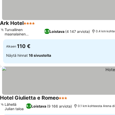
Ark Hotel
4 Tähtiluokitus
Turvallinen
Loistava
(4 147 arviota)
8,5
0.4 km kohte
maanalainen
pysäköintihalli
110 €
Alkaen
Näytä hinnat
16 sivustolta
Hotel Giulietta e Romeo
3 Tähtiluokitus
Lähellä
Loistava
(9 166 arviota)
9,3
0.1 km kohteesta Arena di
Julian taloa