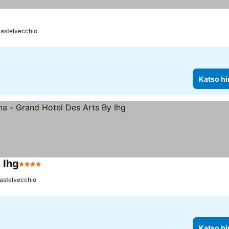
Castelvecchio
Katso hi
 Ihg
4 Tähtiluokitus
astelvecchio
Katso hi