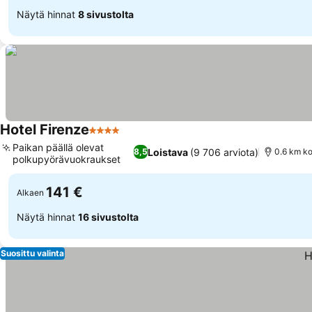
Näytä hinnat
8 sivustolta
Hotel Firenze
4 Tähtiluokitus
Paikan päällä olevat
Loistava
(9 706 arviota)
8,5
0.6 km ko
polkupyörävuokraukset
141 €
Alkaen
Näytä hinnat
16 sivustolta
Suosittu valinta