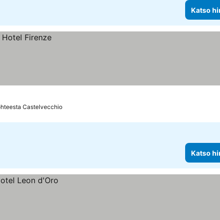
Katso hi
hteesta Castelvecchio
Katso hi