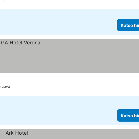
Katso hi
 Nuova
Katso hi