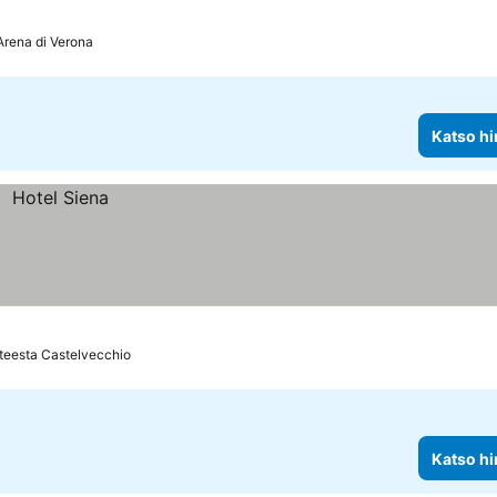
Arena di Verona
Katso hi
teesta Castelvecchio
Katso hi