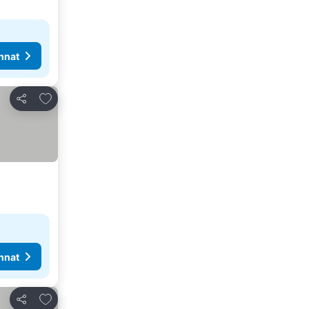
nnat
Lisää suosikkeihin
Jaa
nnat
Lisää suosikkeihin
Jaa