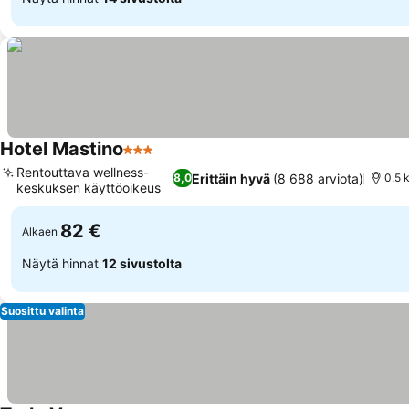
Hotel Mastino
3 Tähtiluokitus
Rentouttava wellness-
Erittäin hyvä
(8 688 arviota)
8,0
0.5 
keskuksen käyttöoikeus
82 €
Alkaen
Näytä hinnat
12 sivustolta
Suosittu valinta