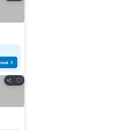
nnat
Lisää suosikkeihin
Jaa