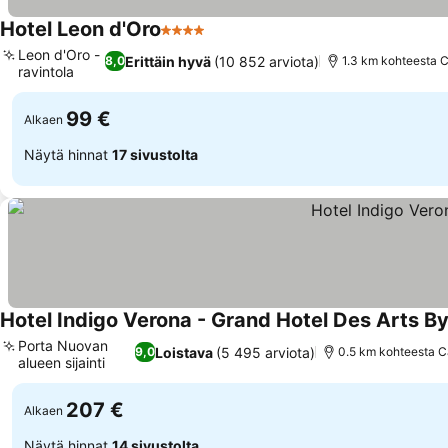
Hotel Leon d'Oro
4 Tähtiluokitus
Leon d'Oro -
Erittäin hyvä
(10 852 arviota)
8,0
1.3 km kohteesta 
ravintola
99 €
Alkaen
Näytä hinnat
17 sivustolta
Hotel Indigo Verona - Grand Hotel Des Arts By
Porta Nuovan
Loistava
(5 495 arviota)
9,0
0.5 km kohteesta C
alueen sijainti
207 €
Alkaen
Näytä hinnat
14 sivustolta