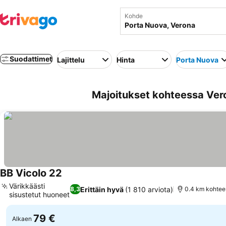
Kohde
Suodattimet
Lajittelu
Hinta
Porta Nuova
Majoitukset kohteessa Ver
BB Vicolo 22
Värikkäästi
Erittäin hyvä
(1 810 arviota)
8,3
0.4 km kohtee
sisustetut huoneet
79 €
Alkaen