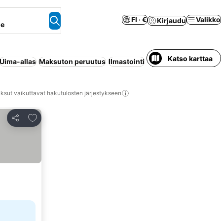
FI · €
Valikko
Kirjaudu
ne
Katso karttaa
Uima-allas
Maksuton peruutus
Ilmastointi
Huoneisto palveluilla
ksut vaikuttavat hakutulosten järjestykseen
Lisää suosikkeihin
Jaa