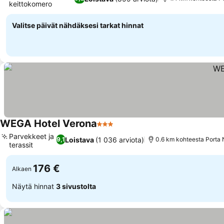
keittokomero
Valitse päivät nähdäksesi tarkat hinnat
WEGA Hotel Verona
3 Tähtiluokitus
Parvekkeet ja
Loistava
(1 036 arviota)
9,1
0.6 km kohteesta Porta
terassit
176 €
Alkaen
Näytä hinnat
3 sivustolta