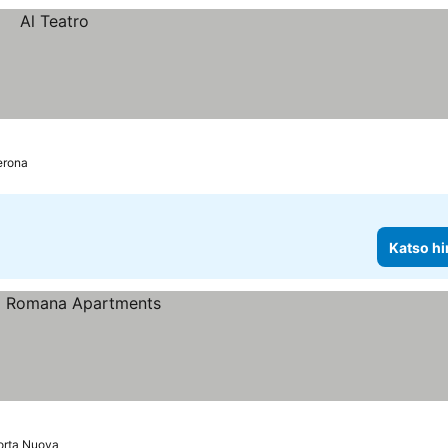
erona
Katso hi
orta Nuova