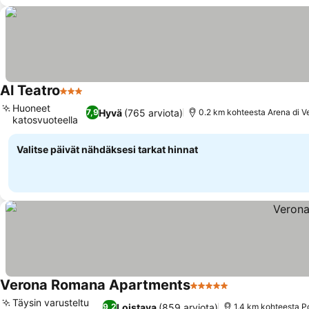
Al Teatro
3 Tähtiluokitus
Huoneet
Hyvä
(765 arviota)
7,9
0.2 km kohteesta Arena di V
katosvuoteella
Valitse päivät nähdäksesi tarkat hinnat
Verona Romana Apartments
5 Tähtiluokitus
Täysin varusteltu
Loistava
(859 arviota)
9,2
1.4 km kohteesta P