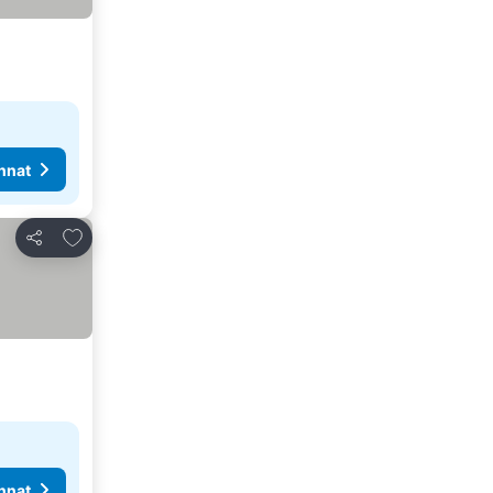
nnat
Lisää suosikkeihin
Jaa
nnat