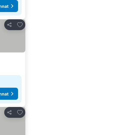
nnat
Lisää suosikkeihin
Jaa
nnat
Lisää suosikkeihin
Jaa