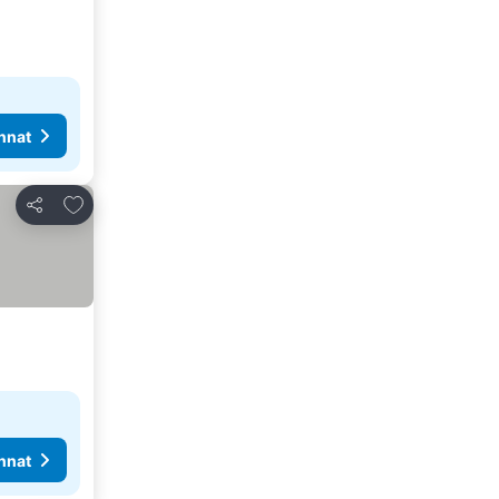
nnat
Lisää suosikkeihin
Jaa
nnat