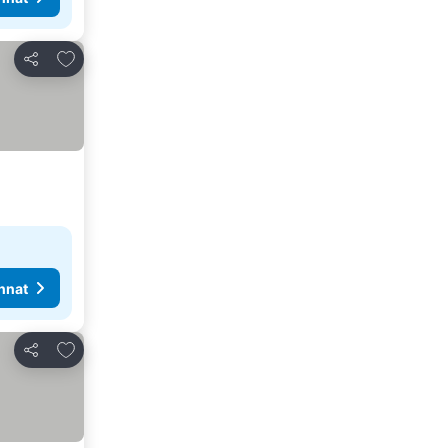
Lisää suosikkeihin
Jaa
nnat
Lisää suosikkeihin
Jaa