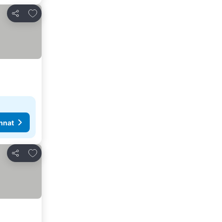
Lisää suosikkeihin
Jaa
nnat
Lisää suosikkeihin
Jaa