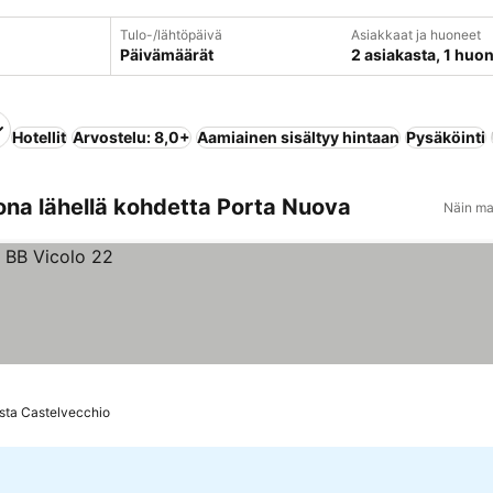
Tulo-/lähtöpäivä
Asiakkaat ja huoneet
Päivämäärät
2 asiakasta, 1 huo
Hotellit
Arvostelu: 8,0+
Aamiainen sisältyy hintaan
Pysäköinti
ona lähellä kohdetta Porta Nuova
Näin ma
sta Castelvecchio