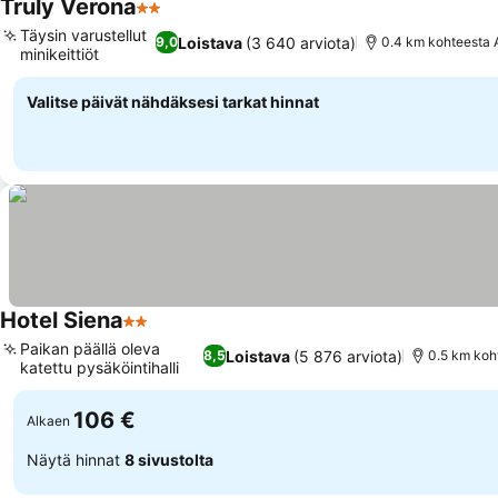
Truly Verona
2 Tähtiluokitus
Täysin varustellut
Loistava
(3 640 arviota)
9,0
0.4 km kohteesta 
minikeittiöt
Valitse päivät nähdäksesi tarkat hinnat
Hotel Siena
2 Tähtiluokitus
Paikan päällä oleva
Loistava
(5 876 arviota)
8,5
0.5 km koh
katettu pysäköintihalli
106 €
Alkaen
Näytä hinnat
8 sivustolta