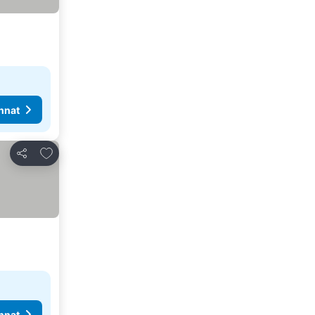
nnat
Lisää suosikkeihin
Jaa
nnat