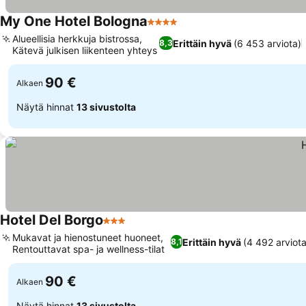
My One Hotel Bologna
4 Tähtiluokitus
Alueellisia herkkuja bistrossa,
Erittäin hyvä
(6 453 arviota)
8,3
Kätevä julkisen liikenteen yhteys
90 €
Alkaen
Näytä hinnat
13 sivustolta
Hotel Del Borgo
3 Tähtiluokitus
Mukavat ja hienostuneet huoneet,
Erittäin hyvä
(4 492 arviota
8,1
Rentouttavat spa- ja wellness-tilat
90 €
Alkaen
Näytä hinnat
13 sivustolta