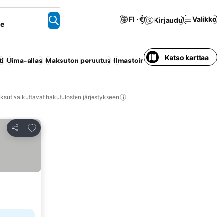
FI · €
Valikko
Kirjaudu
ne
Katso karttaa
ti
Uima-allas
Maksuton peruutus
Ilmastointi
Huoneisto palveluil
ksut vaikuttavat hakutulosten järjestykseen
Lisää suosikkeihin
Jaa