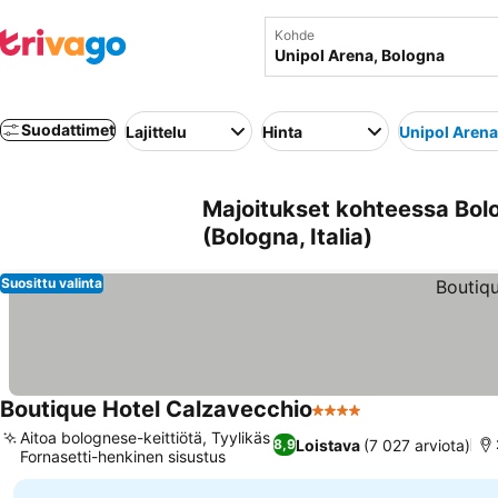
Kohde
Suodattimet
Lajittelu
Hinta
Unipol Arena
Majoitukset kohteessa Bolo
(Bologna, Italia)
Suosittu valinta
Boutique Hotel Calzavecchio
4 Tähtiluokitus
Aitoa bolognese-keittiötä, Tyylikäs
Loistava
(7 027 arviota)
8,9
Fornasetti-henkinen sisustus