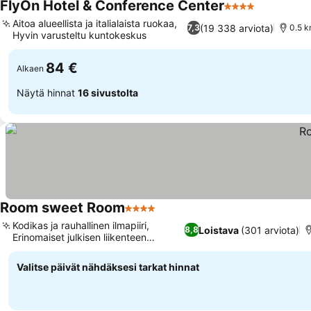
FlyOn Hotel & Conference Center
4 Tähtiluokitus
Aitoa alueellista ja italialaista ruokaa,
(19 338 arviota)
7,3
0.5 k
Hyvin varusteltu kuntokeskus
84 €
Alkaen
Näytä hinnat
16 sivustolta
Room sweet Room
4 Tähtiluokitus
Kodikas ja rauhallinen ilmapiiri,
Loistava
(301 arviota)
8,8
Erinomaiset julkisen liikenteen
yhteydet
Valitse päivät nähdäksesi tarkat hinnat