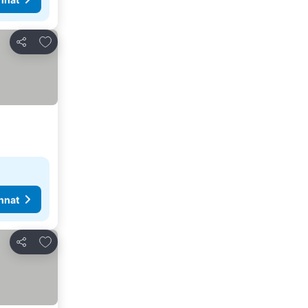
Lisää suosikkeihin
Jaa
nnat
Lisää suosikkeihin
Jaa