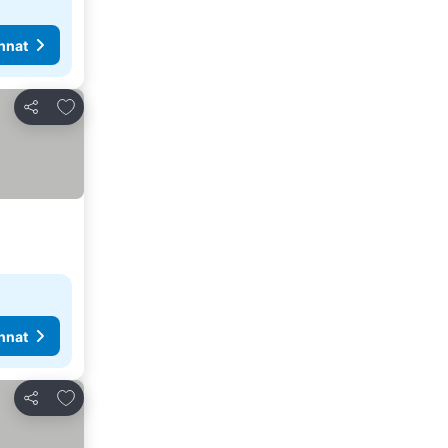
nnat
Lisää suosikkeihin
Jaa
nnat
Lisää suosikkeihin
Jaa