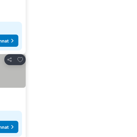
nnat
Lisää suosikkeihin
Jaa
nnat