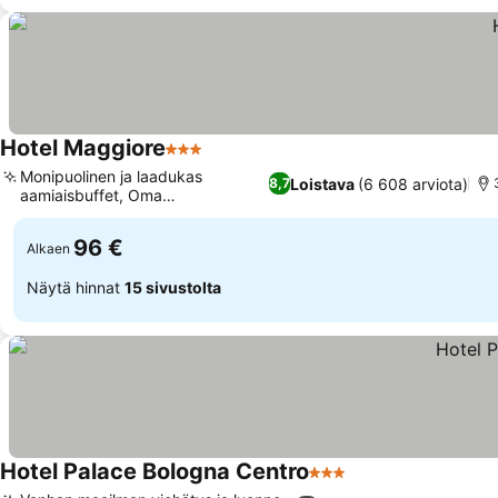
Hotel Maggiore
3 Tähtiluokitus
Monipuolinen ja laadukas
Loistava
(6 608 arviota)
8,7
aamiaisbuffet, Oma
kirjanvaihtopiste
96 €
Alkaen
Näytä hinnat
15 sivustolta
Hotel Palace Bologna Centro
3 Tähtiluokitus