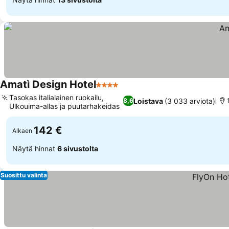
Amatì Design Hotel
4 Tähtiluokitus
Tasokas italialainen ruokailu,
Loistava
(3 033 arviota)
8,6
Ulkouima-allas ja puutarhakeidas
142 €
Alkaen
Näytä hinnat
6 sivustolta
Suosittu valinta