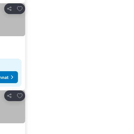
Lisää suosikkeihin
Jaa
nnat
Lisää suosikkeihin
Jaa