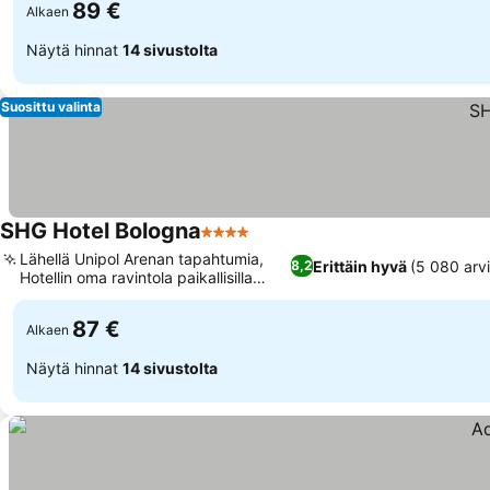
89 €
Alkaen
Näytä hinnat
14 sivustolta
Suosittu valinta
SHG Hotel Bologna
4 Tähtiluokitus
Lähellä Unipol Arenan tapahtumia,
Erittäin hyvä
(5 080 arvi
8,2
Hotellin oma ravintola paikallisilla
herkuilla
87 €
Alkaen
Näytä hinnat
14 sivustolta