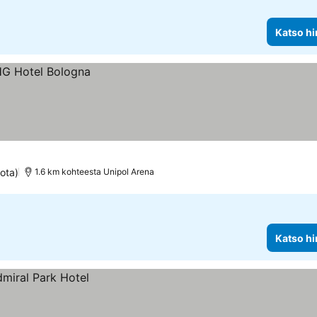
Katso hi
ota)
1.6 km kohteesta Unipol Arena
Katso hi