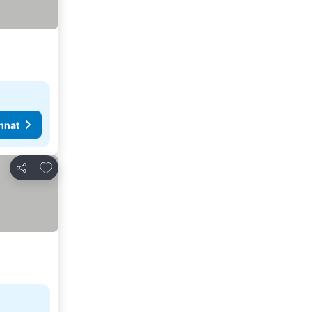
nnat
Lisää suosikkeihin
Jaa