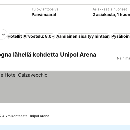
Tulo-/lähtöpäivä
Asiakkaat ja huoneet
Päivämäärät
2 asiakasta, 1 huo
Hotellit
Arvostelu: 8,0+
Aamiainen sisältyy hintaan
Pysäköin
gna lähellä kohdetta Unipol Arena
Näin ma
2.4 km kohteesta Unipol Arena