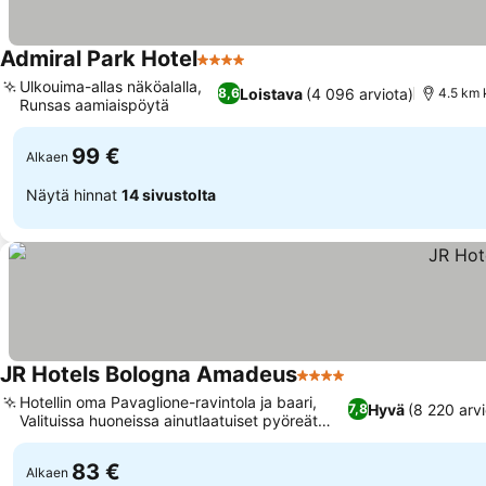
Admiral Park Hotel
4 Tähtiluokitus
Ulkouima-allas näköalalla,
Loistava
(4 096 arviota)
8,6
4.5 km 
Runsas aamiaispöytä
99 €
Alkaen
Näytä hinnat
14 sivustolta
JR Hotels Bologna Amadeus
4 Tähtiluokitus
Hotellin oma Pavaglione-ravintola ja baari,
Hyvä
(8 220 arvi
7,8
Valituissa huoneissa ainutlaatuiset pyöreät
sängyt
83 €
Alkaen