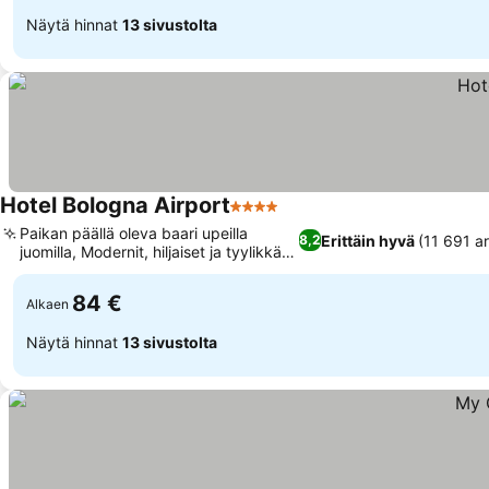
Näytä hinnat
13 sivustolta
Hotel Bologna Airport
4 Tähtiluokitus
Paikan päällä oleva baari upeilla
Erittäin hyvä
(11 691 ar
8,2
juomilla, Modernit, hiljaiset ja tyylikkäät
huoneet
84 €
Alkaen
Näytä hinnat
13 sivustolta