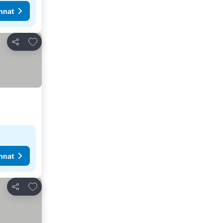
nnat
Lisää suosikkeihin
Jaa
nnat
Lisää suosikkeihin
Jaa