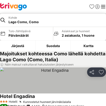
Suosikit
Kirjaud
Val
Kohde
Lago Como, Como
Tulo-/lähtöpäivä
Asiakkaat ja huoneet
Päivämäärät
2 asiakasta, 1 huone
Järjestä
Suodata
Kartta
Majoitukset kohteessa Como lähellä kohdetta
Lago Como (Como, Italia)
Näin maksut vaikuttavat hakutulosten järjestykseen
Jaa
Li
Hotel Engadina
Hotelli
Kunnostetut huoneet järvinäköalalla
3 Tähtiluokitus