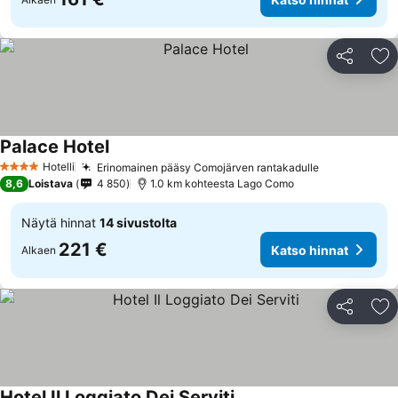
Jaa
Li
Palace Hotel
Hotelli
Erinomainen pääsy Comojärven rantakadulle
4 Tähtiluokitus
8,6
Loistava
4 850
1.0 km kohteesta Lago Como
Näytä hinnat
14 sivustolta
221 €
Katso hinnat
Alkaen
Jaa
Li
Hotel Il Loggiato Dei Serviti