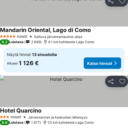
Jaa
Li
Mandarin Oriental, Lago di Como
Hotelli
Kelluva järvenrantauima-allas
5 Tähtiluokitus
9,2
Loistava
2 649
4.1 km kohteesta Lago Como
Näytä hinnat
13 sivustolta
1 126 €
Katso hinnat
Alkaen
Jaa
Li
Hotel Quarcino
Hotelli
Järvenrannan ja keskustan läheisyys
3 Tähtiluokitus
8,6
Loistava
1 677
1.0 km kohteesta Lago Como