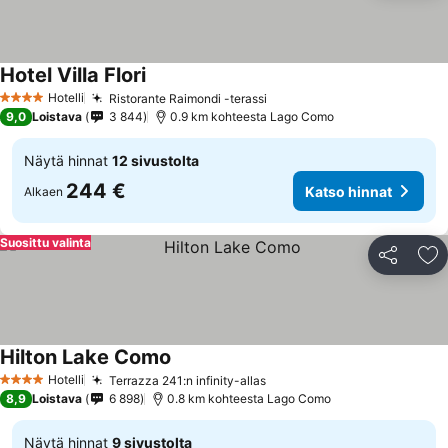
Hotel Villa Flori
Hotelli
Ristorante Raimondi -terassi
4 Tähtiluokitus
9,0
Loistava
3 844
0.9 km kohteesta Lago Como
Näytä hinnat
12 sivustolta
244 €
Katso hinnat
Alkaen
Suosittu valinta
Jaa
Li
Hilton Lake Como
Hotelli
Terrazza 241:n infinity-allas
4 Tähtiluokitus
8,9
Loistava
6 898
0.8 km kohteesta Lago Como
Näytä hinnat
9 sivustolta