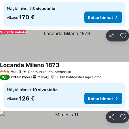
Näytä hinnat
3 sivustolta
170 €
Katso hinnat
Alkaen
Suosittu valinta
Jaa
Li
Locanda Milano 1873
Hotelli
Rentoudu aurinkoterassilla
3 Tähtiluokitus
8,3
Erittäin hyvä
2 654
1.8 km kohteesta Lago Como
Näytä hinnat
10 sivustolta
126 €
Katso hinnat
Alkaen
Jaa
Li