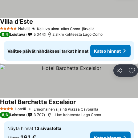
Villa d'Este
Hotelli
Kelluva uima-allas Como-järvellä
5 Tähtiluokitus
9,4
Loistava
5 044
2.8 km kohteesta Lago Como
Valitse päivät nähdäksesi tarkat hinnat
Katso hinnat
Jaa
Li
Hotel Barchetta Excelsior
Hotelli
Erinomainen sijainti Piazza Cavourilla
4 Tähtiluokitus
8,6
Loistava
3 707
1.1 km kohteesta Lago Como
Näytä hinnat
13 sivustolta
161 €
Katso hinnat
Alkaen