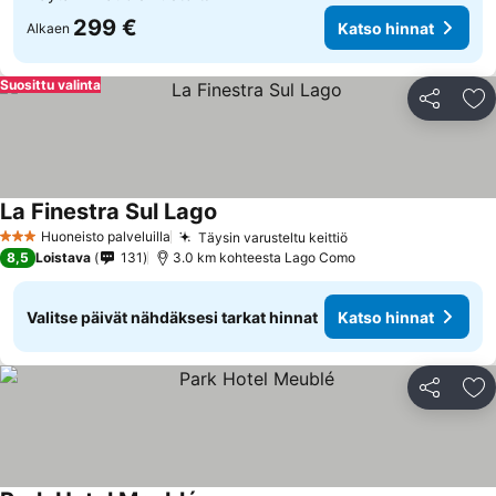
299 €
Katso hinnat
Alkaen
Suosittu valinta
Jaa
Li
La Finestra Sul Lago
Huoneisto palveluilla
Täysin varusteltu keittiö
3 Tähtiluokitus
8,5
Loistava
131
3.0 km kohteesta Lago Como
Valitse päivät nähdäksesi tarkat hinnat
Katso hinnat
Jaa
Li