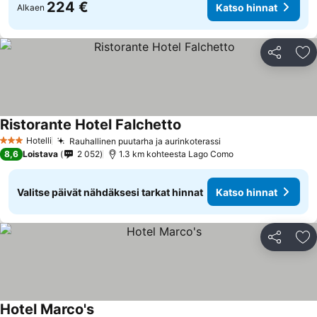
224 €
Katso hinnat
Alkaen
Jaa
Li
Ristorante Hotel Falchetto
Hotelli
Rauhallinen puutarha ja aurinkoterassi
3 Tähtiluokitus
8,6
Loistava
2 052
1.3 km kohteesta Lago Como
Valitse päivät nähdäksesi tarkat hinnat
Katso hinnat
Jaa
Li
Hotel Marco's