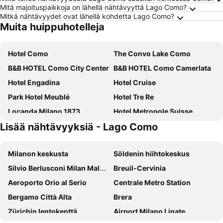
Mitä majoituspaikkoja on lähellä nähtävyyttä Lago Como?
Mitkä nähtävyydet ovat lähellä kohdetta Lago Como?
Muita huippuhotelleja
Hotel Como
The Convo Lake Como
B&B HOTEL Como City Center
B&B HOTEL Como Camerlata
Hotel Engadina
Hotel Cruise
Park Hotel Meublé
Hotel Tre Re
Locanda Milano 1873
Hotel Metropole Suisse
Lisää nähtävyyksiä - Lago Como
Albergo Le Due Corti
Hotel Barchetta Excelsior
Villa San Fedele
Como Hills
Milanon keskusta
Söldenin hiihtokeskus
Albergo Firenze
Hotel Rossovino Como
Silvio Berlusconi Milan Malpensa Airport
Breuil-Cervinia
B&B HOTEL Como Baradello
Albavilla Hotel & Co.
Aeroporto Orio al Serio
Centrale Metro Station
Hotel La Torre
73 Boutique Hotel
Bergamo Città Alta
Brera
Hotel Funicolare
Hotel Borgovico
Zürichin lentokenttä
Airport Milano Linate
Hotel Campione
Bis Hotel Varese