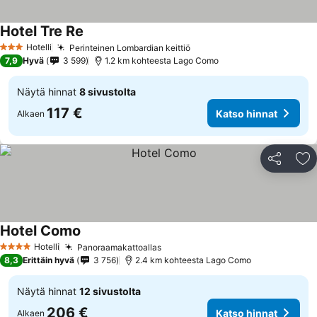
Hotel Tre Re
Hotelli
Perinteinen Lombardian keittiö
3 Tähtiluokitus
7,9
Hyvä
3 599
1.2 km kohteesta Lago Como
Näytä hinnat
8 sivustolta
117 €
Katso hinnat
Alkaen
Jaa
Li
Hotel Como
Hotelli
Panoraamakattoallas
4 Tähtiluokitus
8,3
Erittäin hyvä
3 756
2.4 km kohteesta Lago Como
Näytä hinnat
12 sivustolta
206 €
Katso hinnat
Alkaen