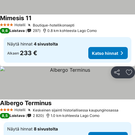
Mimesis 11
Hotelli
Boutique-hotellikonsepti
4 Tähtiluokitus
9,6
Loistava
297
0.8 km kohteesta Lago Como
Näytä hinnat
4 sivustolta
233 €
Katso hinnat
Alkaen
Jaa
Li
Albergo Terminus
Hotelli
Keskeinen sijainti historiallisessa kaupunginosassa
4 Tähtiluokitus
8,5
Loistava
2 820
1.0 km kohteesta Lago Como
Näytä hinnat
8 sivustolta