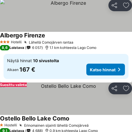
Jaa
Li
Albergo Firenze
Hotelli
Lähellä Comojärven rantaa
3 Tähtiluokitus
8,6
Loistava
6 057
1.1 km kohteesta Lago Como
Näytä hinnat
10 sivustolta
167 €
Katso hinnat
Alkaen
Suosittu valinta
Jaa
Li
Ostello Bello Lake Como
Hostelli
Erinomainen sijainti lähellä Comojärveä
1 Tähtiluokitus
9,1
Loistava
4 688
0.9 km kohteesta Lago Como