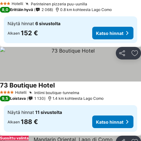
Hotelli
Perinteinen pizzeria puu-uunilla
3 Tähtiluokitus
8,0
Erittäin hyvä
2 068
0.8 km kohteesta Lago Como
Näytä hinnat
6 sivustolta
152 €
Katso hinnat
Alkaen
Jaa
Li
73 Boutique Hotel
Hotelli
Intiimi boutique-tunnelma
4 Tähtiluokitus
9,5
Loistava
1 130
1.4 km kohteesta Lago Como
Näytä hinnat
11 sivustolta
188 €
Katso hinnat
Alkaen
Suosittu valinta