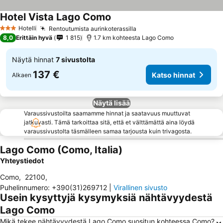
Hotel Vista Lago Como
Hotelli
Rentoutumista aurinkoterassilla
3 Tähtiluokitus
8,0
Erittäin hyvä
1 815
1.7 km kohteesta Lago Como
Näytä hinnat
7 sivustolta
137 €
Katso hinnat
Alkaen
Näytä lisää
Varaussivustoilta saamamme hinnat ja saatavuus muuttuvat
jatkuvasti. Tämä tarkoittaa sitä, että et välttämättä aina löydä
varaussivustolta täsmälleen samaa tarjousta kuin trivagosta.
Lago Como (Como, Italia)
Yhteystiedot
Como
,
22100
,
Puhelinnumero
:
+390(31)269712
|
Virallinen sivusto
Usein kysyttyjä kysymyksiä nähtävyydestä
Lago Como
Mikä tekee nähtävyydestä Lago Como suositun kohteessa Como?