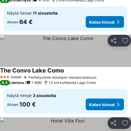
8,2
Erittäin hyvä
4 143
0.9 km kohteesta Lago Como
Näytä hinnat
11 sivustolta
64 €
Katso hinnat
Alkaen
Jaa
Li
The Convo Lake Como
Hotelli
Perhetyylinen boutique-vieraanvaraisuus
3 Tähtiluokitus
8,5
Loistava
1 898
1.0 km kohteesta Lago Como
Näytä hinnat
3 sivustolta
100 €
Katso hinnat
Alkaen
Jaa
Li