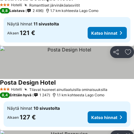
Hotelli
Romanttiset järvinäköalasviitit
3 Tähtiluokitus
8,8
Loistava
2 496
1.7 km kohteesta Lago Como
Näytä hinnat
11 sivustolta
121 €
Katso hinnat
Alkaen
Jaa
Li
Posta Design Hotel
Hotelli
Tilavat huoneet ainutlaatuisilla ominaisuuksilla
3 Tähtiluokitus
8,4
Erittäin hyvä
1 247
1.1 km kohteesta Lago Como
Näytä hinnat
10 sivustolta
127 €
Katso hinnat
Alkaen