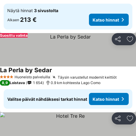
Näytä hinnat
3 sivustolta
213 €
Katso hinnat
Alkaen
Suosittu valinta
Jaa
Li
La Perla by Sedar
Huoneisto palveluilla
Täysin varustellut modernit keittiöt
4 Tähtiluokitus
8,9
Loistava
1 654
0.9 km kohteesta Lago Como
Valitse päivät nähdäksesi tarkat hinnat
Katso hinnat
Jaa
Li