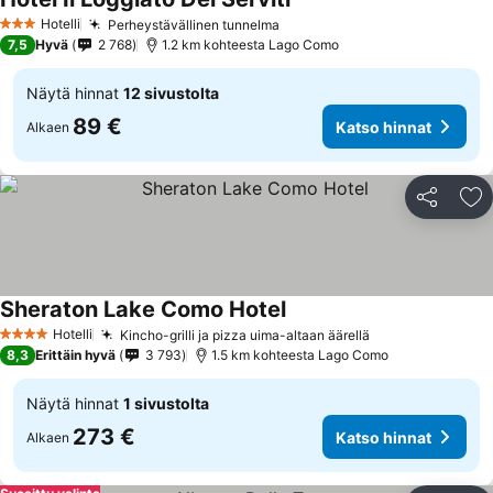
Hotelli
Perheystävällinen tunnelma
3 Tähtiluokitus
7,5
Hyvä
2 768
1.2 km kohteesta Lago Como
Näytä hinnat
12 sivustolta
89 €
Katso hinnat
Alkaen
Jaa
Li
Sheraton Lake Como Hotel
Hotelli
Kincho-grilli ja pizza uima-altaan äärellä
4 Tähtiluokitus
8,3
Erittäin hyvä
3 793
1.5 km kohteesta Lago Como
Näytä hinnat
1 sivustolta
273 €
Katso hinnat
Alkaen