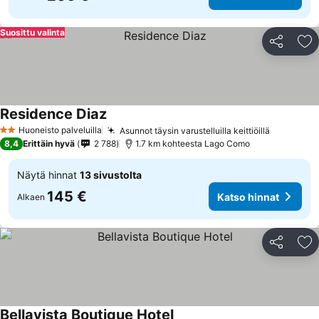
Suosittu valinta
Jaa
Li
Residence Diaz
Huoneisto palveluilla
Asunnot täysin varustelluilla keittiöillä
2 Tähtiluokitus
8,4
Erittäin hyvä
2 788
1.7 km kohteesta Lago Como
Näytä hinnat
13 sivustolta
145 €
Katso hinnat
Alkaen
Jaa
Li
Bellavista Boutique Hotel