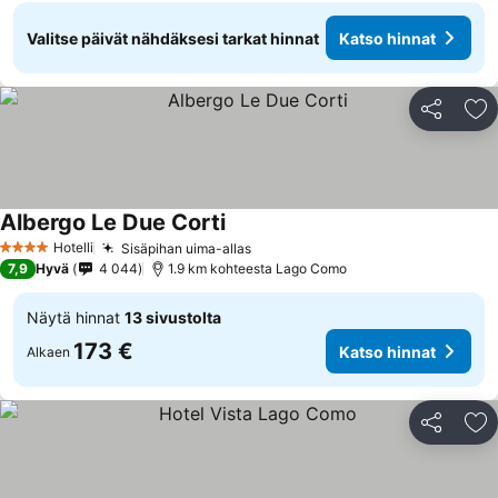
Valitse päivät nähdäksesi tarkat hinnat
Katso hinnat
Jaa
Li
Albergo Le Due Corti
Hotelli
Sisäpihan uima-allas
4 Tähtiluokitus
7,9
Hyvä
4 044
1.9 km kohteesta Lago Como
Näytä hinnat
13 sivustolta
173 €
Katso hinnat
Alkaen
Jaa
Li