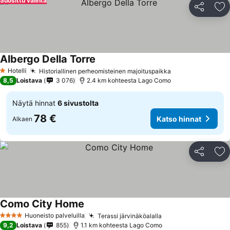
Suosittu valinta
Jaa
Li
Albergo Della Torre
Hotelli
Historiallinen perheomisteinen majoituspaikka
1 Tähtiluokitus
8,5
Loistava
3 076
2.4 km kohteesta Lago Como
Näytä hinnat
6 sivustolta
78 €
Katso hinnat
Alkaen
Jaa
Li
Como City Home
Huoneisto palveluilla
Terassi järvinäköalalla
4 Tähtiluokitus
9,2
Loistava
855
1.1 km kohteesta Lago Como