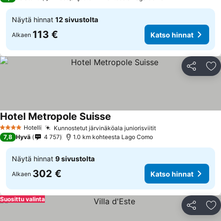
Näytä hinnat
12 sivustolta
113 €
Katso hinnat
Alkaen
Jaa
Li
Hotel Metropole Suisse
Hotelli
Kunnostetut järvinäköala juniorisviitit
4 Tähtiluokitus
7,8
Hyvä
4 757
1.0 km kohteesta Lago Como
Näytä hinnat
9 sivustolta
302 €
Katso hinnat
Alkaen
Suosittu valinta
Jaa
Li