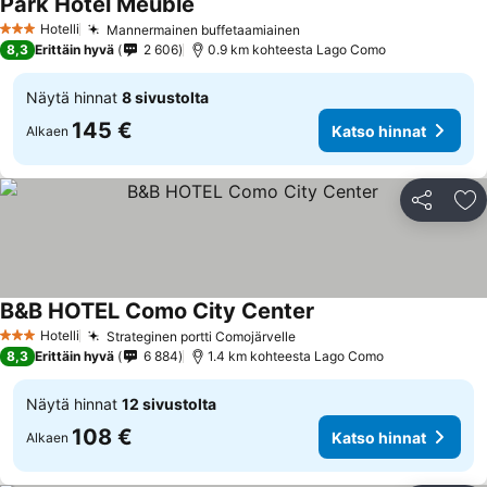
Park Hotel Meublé
Hotelli
Mannermainen buffetaamiainen
3 Tähtiluokitus
8,3
Erittäin hyvä
2 606
0.9 km kohteesta Lago Como
Näytä hinnat
8 sivustolta
145 €
Katso hinnat
Alkaen
Jaa
Li
B&B HOTEL Como City Center
Hotelli
Strateginen portti Comojärvelle
3 Tähtiluokitus
8,3
Erittäin hyvä
6 884
1.4 km kohteesta Lago Como
Näytä hinnat
12 sivustolta
108 €
Katso hinnat
Alkaen