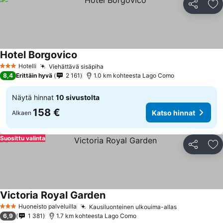
Jaa
Li
Hotel Borgovico
Hotelli
Viehättävä sisäpiha
3 Tähtiluokitus
8,4
Erittäin hyvä
2 161
1.0 km kohteesta Lago Como
Näytä hinnat
10 sivustolta
158 €
Katso hinnat
Alkaen
Suosittu valinta
Jaa
Li
Victoria Royal Garden
Huoneisto palveluilla
Kausiluonteinen ulkouima-allas
3 Tähtiluokitus
6,9
1 381
1.7 km kohteesta Lago Como