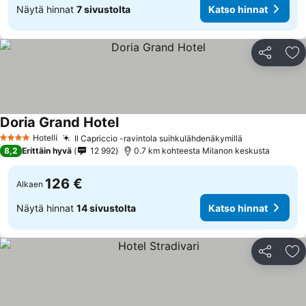
Näytä hinnat
7 sivustolta
Katso hinnat
Jaa
Li
Doria Grand Hotel
Hotelli
Il Capriccio -ravintola suihkulähdenäkymillä
4 Tähtiluokitus
8,2
Erittäin hyvä
12 992
0.7 km kohteesta Milanon keskusta
126 €
Alkaen
Näytä hinnat
14 sivustolta
Katso hinnat
Jaa
Li