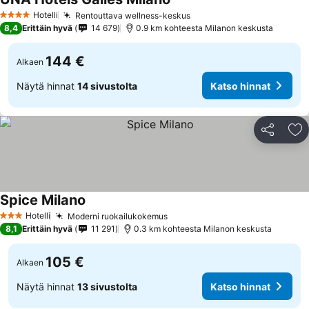
Hotelli
Rentouttava wellness-keskus
4 Tähtiluokitus
8,4
Erittäin hyvä
14 679
0.9 km kohteesta Milanon keskusta
144 €
Alkaen
Näytä hinnat
14 sivustolta
Katso hinnat
Jaa
Li
Spice Milano
Hotelli
Moderni ruokailukokemus
3 Tähtiluokitus
8,1
Erittäin hyvä
11 291
0.3 km kohteesta Milanon keskusta
105 €
Alkaen
Näytä hinnat
13 sivustolta
Katso hinnat