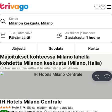
Suosikit
Kirjaud
Val
Kohde
Milanon keskusta, Milano
Tulo-/lähtöpäivä
Asiakkaat ja huoneet
Päivämäärät
2 asiakasta, 1 huone
Järjestä
Suodata
Kartta
Majoitukset kohteessa Milano lähellä
kohdetta Milanon keskusta (Milano, Italia)
Näin maksut vaikuttavat hakutulosten järjestykseen
Jaa
Li
IH Hotels Milano Centrale
Hotelli
Eloisa, moderni design-estetiikka
4 Tähtiluokitus