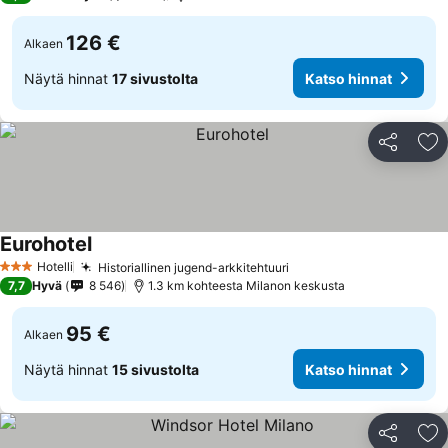
126 €
Alkaen
Näytä hinnat
17 sivustolta
Katso hinnat
Jaa
Li
Eurohotel
Hotelli
Historiallinen jugend-arkkitehtuuri
3 Tähtiluokitus
7,7
Hyvä
8 546
1.3 km kohteesta Milanon keskusta
95 €
Alkaen
Näytä hinnat
15 sivustolta
Katso hinnat
Jaa
Li