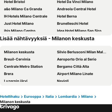
Hotel Bristol
Hotel Da Vinci Milano
a&o Milano Ca Granda
Andreola Central Hotel
IH Hotels Milano Centrale
Hotel Berna
Just Hotel Milano
Brunelleschi Hotel
ibis Milano Centro
Idea Hotel Milano San Siro
Lisää nähtävyyksiä - Milanon keskusta
Hotel Metropoli
B&B Hotel Milano Central Station
J24 Hotel Milano
iH Hotels Milano Gioia
Milanon keskusta
Silvio Berlusconi Milan Malpensa Airport
Hotel Raffaello
Hotel Centrale
Breuil-Cervinia
Aeroporto Orio al Serio
Best Western Hotel Madison
Quark Hotel Milano
Centrale Metro Station
Bergamo Città Alta
B&B HOTEL Milano Ornato
Golden Milano Hotel
Brera
Airport Milano Linate
Hotel Stradivari
Hotel Dei Cavalieri Milano Duomo
Luzernin järvi
Navigli
Doria Grand Hotel
Spice Milano
Airport Bologna Guglielmo Marconi
Milan Cathedral
UNA Hotels Galles Milano
TownHouse 33
Central Station
Lago d' Iseo
iH Hotels Milano Lorenteggio
Glam Milano
Hotellihaku
Eurooppa
Italia
Lombardia
Milano
Milanon keskusta
San Siro
Duomo Metro Station
Klima Hotel Milano Fiere
Biocity
Piazza Principe Station
Lago Como
Milan Suite Hotel
Eurohotel