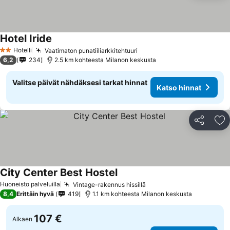
Hotel Iride
Hotelli
Vaatimaton punatiiliarkkitehtuuri
2 Tähtiluokitus
6,2
234
2.5 km kohteesta Milanon keskusta
Valitse päivät nähdäksesi tarkat hinnat
Katso hinnat
Jaa
Li
City Center Best Hostel
Huoneisto palveluilla
Vintage-rakennus hissillä
8,4
Erittäin hyvä
419
1.1 km kohteesta Milanon keskusta
107 €
Alkaen