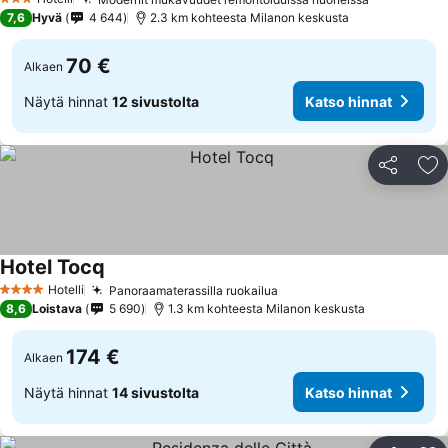
3 Tähtiluokitus
7,6
Hyvä
4 644
2.3 km kohteesta Milanon keskusta
70 €
Alkaen
Näytä hinnat
12 sivustolta
Katso hinnat
Jaa
Li
Hotel Tocq
Hotelli
Panoraamaterassilla ruokailua
4 Tähtiluokitus
8,6
Loistava
5 690
1.3 km kohteesta Milanon keskusta
174 €
Alkaen
Näytä hinnat
14 sivustolta
Katso hinnat