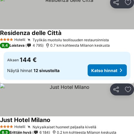
Jaa
Li
Residenza delle Città
Hotelli
Tyylikäs muotoilu teollisuuden restauroinnista
4 Tähtiluokitus
9,4
Loistava
4 795
0.7 km kohteesta Milanon keskusta
144 €
Alkaen
Näytä hinnat
12 sivustolta
Katso hinnat
Jaa
Li
Just Hotel Milano
Hotelli
Nykyaikaiset huoneet paljaalla kivellä
4 Tähtiluokitus
8,3
Erittäin hyvä
6 184
0.2 km kohteesta Milanon keskusta