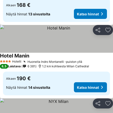
168 €
Alkaen
Näytä hinnat
13 sivustolta
Katso hinnat
Jaa
Li
Hotel Manin
Hotelli
Huoneita Indro Montanelli -puiston yllä
4 Tähtiluokitus
8,5
Loistava
6 381
1.2 km kohteesta Milan Cathedral
190 €
Alkaen
Näytä hinnat
14 sivustolta
Katso hinnat
Jaa
Li