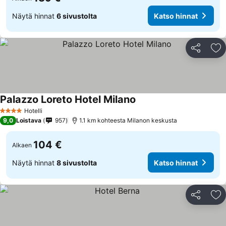
Näytä hinnat
6 sivustolta
Katso hinnat
Jaa
Li
Palazzo Loreto Hotel Milano
Hotelli
4 Tähtiluokitus
9,0
Loistava
957
1.1 km kohteesta Milanon keskusta
104 €
Alkaen
Näytä hinnat
8 sivustolta
Katso hinnat
Jaa
Li