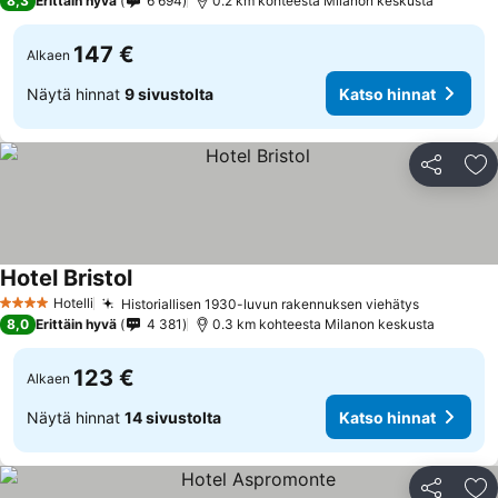
8,3
Erittäin hyvä
6 694
0.2 km kohteesta Milanon keskusta
147 €
Alkaen
Näytä hinnat
9 sivustolta
Katso hinnat
Jaa
Li
Hotel Bristol
Hotelli
Historiallisen 1930-luvun rakennuksen viehätys
4 Tähtiluokitus
8,0
Erittäin hyvä
4 381
0.3 km kohteesta Milanon keskusta
123 €
Alkaen
Näytä hinnat
14 sivustolta
Katso hinnat