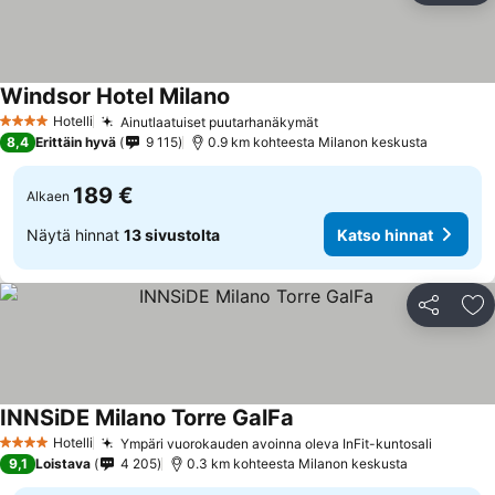
Windsor Hotel Milano
Hotelli
Ainutlaatuiset puutarhanäkymät
4 Tähtiluokitus
8,4
Erittäin hyvä
9 115
0.9 km kohteesta Milanon keskusta
189 €
Alkaen
Näytä hinnat
13 sivustolta
Katso hinnat
Jaa
Li
INNSiDE Milano Torre GalFa
Hotelli
Ympäri vuorokauden avoinna oleva InFit-kuntosali
4 Tähtiluokitus
9,1
Loistava
4 205
0.3 km kohteesta Milanon keskusta