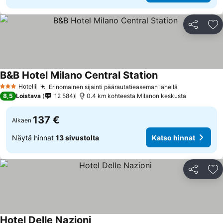
Jaa
Li
B&B Hotel Milano Central Station
Hotelli
Erinomainen sijainti päärautatieaseman lähellä
3 Tähtiluokitus
8,5
Loistava
12 584
0.4 km kohteesta Milanon keskusta
137 €
Alkaen
Näytä hinnat
13 sivustolta
Katso hinnat
Jaa
Li
Hotel Delle Nazioni