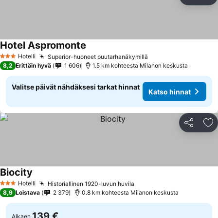
Jaa
Li
Hotel Aspromonte
Hotelli
Superior-huoneet puutarhanäkymillä
3 Tähtiluokitus
8,2
Erittäin hyvä
1 606
1.5 km kohteesta Milanon keskusta
Valitse päivät nähdäksesi tarkat hinnat
Katso hinnat
Jaa
Li
Biocity
Hotelli
Historiallinen 1920-luvun huvila
3 Tähtiluokitus
8,9
Loistava
2 379
0.8 km kohteesta Milanon keskusta
139 €
Alkaen