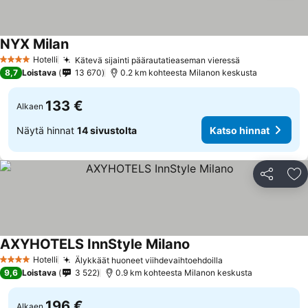
NYX Milan
Hotelli
Kätevä sijainti päärautatieaseman vieressä
4 Tähtiluokitus
8,7
Loistava
13 670
0.2 km kohteesta Milanon keskusta
133 €
Alkaen
Näytä hinnat
14 sivustolta
Katso hinnat
Jaa
Li
AXYHOTELS InnStyle Milano
Hotelli
Älykkäät huoneet viihdevaihtoehdoilla
4 Tähtiluokitus
9,6
Loistava
3 522
0.9 km kohteesta Milanon keskusta
196 €
Alkaen