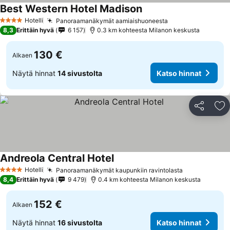
Best Western Hotel Madison
Hotelli
Panoraamanäkymät aamiaishuoneesta
4 Tähtiluokitus
8,3
Erittäin hyvä
6 157
0.3 km kohteesta Milanon keskusta
130 €
Alkaen
Näytä hinnat
14 sivustolta
Katso hinnat
Jaa
Li
Andreola Central Hotel
Hotelli
Panoraamanäkymät kaupunkiin ravintolasta
4 Tähtiluokitus
8,4
Erittäin hyvä
9 479
0.4 km kohteesta Milanon keskusta
152 €
Alkaen
Näytä hinnat
16 sivustolta
Katso hinnat