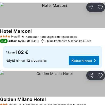
Jaa
Li
Hotel Marconi
Hotelli
Kattobaari kaupungin siluettinäköaloilla
4 Tähtiluokitus
8,4
Erittäin hyvä
8 418
0.6 km kohteesta Milanon keskusta
162 €
Alkaen
Näytä hinnat
13 sivustolta
Katso hinnat
Jaa
Li
Golden Milano Hotel
Hotelli
Modernit mukavuudet remontoiduissa huoneissa