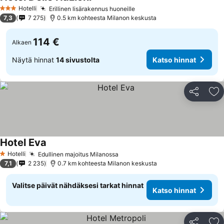
Hotelli
Erillinen lisärakennus huoneille
3 Tähtiluokitus
7,3
7 275
0.5 km kohteesta Milanon keskusta
114 €
Alkaen
Näytä hinnat
14 sivustolta
Katso hinnat
Jaa
Li
Hotel Eva
Hotelli
Edullinen majoitus Milanossa
1 Tähtiluokitus
7,1
2 235
0.7 km kohteesta Milanon keskusta
Valitse päivät nähdäksesi tarkat hinnat
Katso hinnat