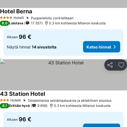
Hotel Berna
Hotelli
Puupaneloitu cocktailbaari
4 Tähtiluokitus
9,0
Loistava
17 557
0.3 km kohteesta Milanon keskusta
96 €
Alkaen
Näytä hinnat
14 sivustolta
Katso hinnat
Jaa
Li
43 Station Hotel
Hotelli
Omaleimaisia seinämaalauksia ja eklektinen sisustus
3 Tähtiluokitus
8,1
Erittäin hyvä
9 656
0.3 km kohteesta Milanon keskusta
96 €
Alkaen