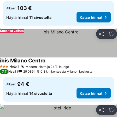
103 €
Alkaen
Näytä hinnat
11 sivustolta
Katso hinnat
Suosittu valinta
Jaa
Li
ibis Milano Centro
Hotelli
Moderni bistro ja 24/7-lounge
3 Tähtiluokitus
7,7
Hyvä
29 089
0.8 km kohteesta Milanon keskusta
94 €
Alkaen
Näytä hinnat
14 sivustolta
Katso hinnat
Jaa
Li