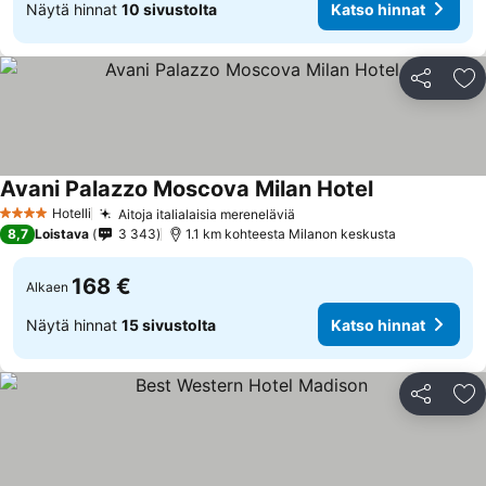
Näytä hinnat
10 sivustolta
Katso hinnat
Jaa
Li
Avani Palazzo Moscova Milan Hotel
Hotelli
Aitoja italialaisia mereneläviä
4 Tähtiluokitus
8,7
Loistava
3 343
1.1 km kohteesta Milanon keskusta
168 €
Alkaen
Näytä hinnat
15 sivustolta
Katso hinnat
Jaa
Li