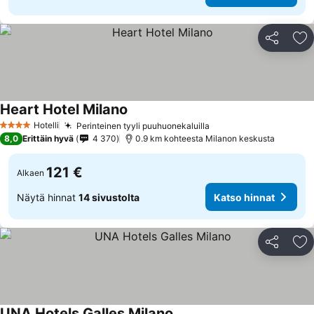
Jaa
Li
Heart Hotel Milano
Hotelli
Perinteinen tyyli puuhuonekaluilla
4 Tähtiluokitus
8,0
Erittäin hyvä
4 370
0.9 km kohteesta Milanon keskusta
121 €
Alkaen
Näytä hinnat
14 sivustolta
Katso hinnat
Jaa
Li
UNA Hotels Galles Milano