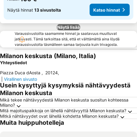
Näytä hinnat
13 sivustolta
Katso hinnat
Näytä lisää
Varaussivustoilta saamamme hinnat ja saatavuus muuttuvat
jatkuvasti. Tämä tarkoittaa sitä, että et välttämättä aina löydä
varaussivustolta täsmälleen samaa tarjousta kuin trivagosta.
Milanon keskusta (Milano, Italia)
Yhteystiedot
Piazza Duca dAosta
,
20124
,
|
Virallinen sivusto
Usein kysyttyjä kysymyksiä nähtävyydestä
Milanon keskusta
Mikä tekee nähtävyydestä Milanon keskusta suositun kohteessa
Milano?
Mitä majoituspaikkoja on lähellä nähtävyyttä Milanon keskusta?
Mitkä nähtävyydet ovat lähellä kohdetta Milanon keskusta?
Muita huippuhotelleja