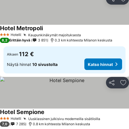
Jaa
Li
Hotel Metropoli
Hotelli
Kaupunkinäkymät majoituksesta
3 Tähtiluokitus
8,2
Erittäin hyvä
3 851
0.3 km kohteesta Milanon keskusta
112 €
Alkaen
Näytä hinnat
10 sivustolta
Katso hinnat
Jaa
Li
Hotel Sempione
Hotelli
Uusklassinen julkisivu moderneilla sisätiloilla
3 Tähtiluokitus
7,0
7 285
0.8 km kohteesta Milanon keskusta