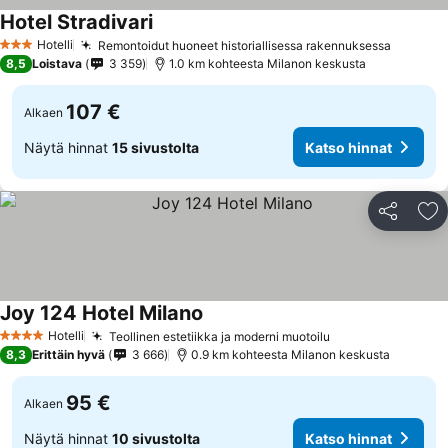
Hotel Stradivari
Hotelli
Remontoidut huoneet historiallisessa rakennuksessa
3 Tähtiluokitus
8,5
Loistava
3 359
1.0 km kohteesta Milanon keskusta
107 €
Alkaen
Näytä hinnat
15 sivustolta
Katso hinnat
Jaa
Li
Joy 124 Hotel Milano
Hotelli
Teollinen estetiikka ja moderni muotoilu
4 Tähtiluokitus
8,3
Erittäin hyvä
3 666
0.9 km kohteesta Milanon keskusta
95 €
Alkaen
Näytä hinnat
10 sivustolta
Katso hinnat