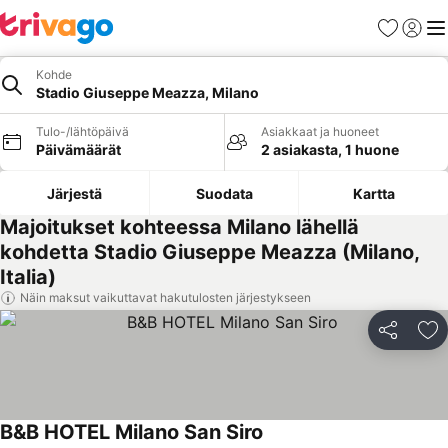
Suosikit
Kirjaud
Val
Kohde
Stadio Giuseppe Meazza, Milano
Tulo-/lähtöpäivä
Asiakkaat ja huoneet
Päivämäärät
2 asiakasta, 1 huone
Järjestä
Suodata
Kartta
Majoitukset kohteessa Milano lähellä
kohdetta Stadio Giuseppe Meazza (Milano,
Italia)
Näin maksut vaikuttavat hakutulosten järjestykseen
Jaa
Li
B&B HOTEL Milano San Siro