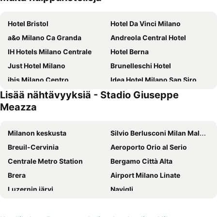
Hotel Bristol
Hotel Da Vinci Milano
a&o Milano Ca Granda
Andreola Central Hotel
IH Hotels Milano Centrale
Hotel Berna
Just Hotel Milano
Brunelleschi Hotel
ibis Milano Centro
Idea Hotel Milano San Siro
Lisää nähtävyyksiä - Stadio Giuseppe
Hotel Metropoli
B&B Hotel Milano Central Station
Meazza
J24 Hotel Milano
iH Hotels Milano Gioia
Hotel Raffaello
Hotel Centrale
Milanon keskusta
Silvio Berlusconi Milan Malpensa Airport
Best Western Hotel Madison
Quark Hotel Milano
Breuil-Cervinia
Aeroporto Orio al Serio
B&B HOTEL Milano Ornato
Golden Milano Hotel
Centrale Metro Station
Bergamo Città Alta
Hotel Stradivari
Hotel Dei Cavalieri Milano Duomo
Brera
Airport Milano Linate
Doria Grand Hotel
Spice Milano
Luzernin järvi
Navigli
UNA Hotels Galles Milano
TownHouse 33
Milan Cathedral
Central Station
iH Hotels Milano Lorenteggio
Glam Milano