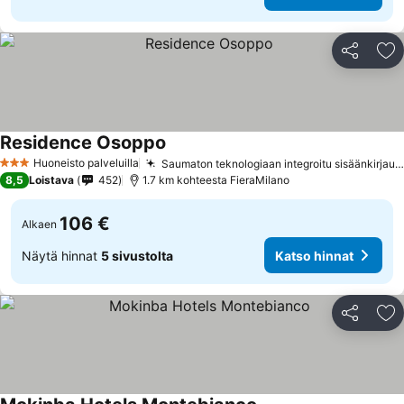
Jaa
Li
Residence Osoppo
Huoneisto palveluilla
Saumaton teknologiaan integroitu sisäänkirjautuminen
3 Tähtiluokitus
8,5
Loistava
452
1.7 km kohteesta FieraMilano
106 €
Alkaen
Näytä hinnat
5 sivustolta
Katso hinnat
Jaa
Li