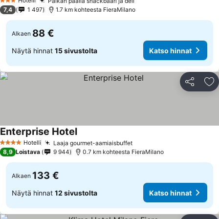
Hotelli
Paikan päällä snackbaari ja deli
3 Tähtiluokitus
7,4
1 497
1.7 km kohteesta FieraMilano
88 €
Alkaen
Näytä hinnat
15 sivustolta
Katso hinnat
Jaa
Li
Enterprise Hotel
Hotelli
Laaja gourmet-aamiaisbuffet
4 Tähtiluokitus
8,9
Loistava
9 944
0.7 km kohteesta FieraMilano
133 €
Alkaen
Näytä hinnat
12 sivustolta
Katso hinnat