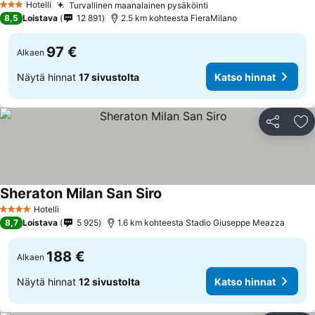
Hotelli
Turvallinen maanalainen pysäköinti
3 Tähtiluokitus
8,5
Loistava
12 891
2.5 km kohteesta FieraMilano
97 €
Alkaen
Näytä hinnat
17 sivustolta
Katso hinnat
Jaa
Li
Sheraton Milan San Siro
Hotelli
4 Tähtiluokitus
8,7
Loistava
5 925
1.6 km kohteesta Stadio Giuseppe Meazza
188 €
Alkaen
Näytä hinnat
12 sivustolta
Katso hinnat