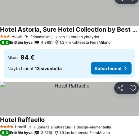
Jaa
Li
Hotel Astoria, Sure Hotel Collection by Best Western
Hotelli
Erinomaiset julkisen liikenteen yhteydet
3 Tähtiluokitus
8,2
Erittäin hyvä
4 368
1.3 km kohteesta FieraMilano
94 €
Alkaen
Näytä hinnat
13 sivustolta
Katso hinnat
Jaa
Li
Hotel Raffaello
Hotelli
Huoneita ainutlaatuisilla design-elementeillä
4 Tähtiluokitus
8,3
Erittäin hyvä
3 676
1.9 km kohteesta FieraMilano