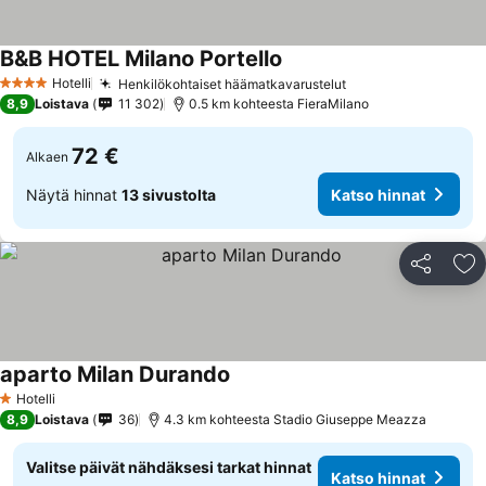
B&B HOTEL Milano Portello
Hotelli
Henkilökohtaiset häämatkavarustelut
4 Tähtiluokitus
8,9
Loistava
11 302
0.5 km kohteesta FieraMilano
72 €
Alkaen
Näytä hinnat
13 sivustolta
Katso hinnat
Jaa
Li
aparto Milan Durando
Hotelli
1 Tähtiluokitus
8,9
Loistava
36
4.3 km kohteesta Stadio Giuseppe Meazza
Valitse päivät nähdäksesi tarkat hinnat
Katso hinnat