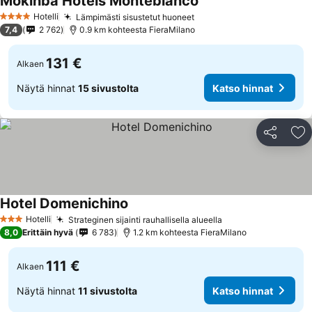
Mokinba Hotels Montebianco
Hotelli
Lämpimästi sisustetut huoneet
4 Tähtiluokitus
7,4
2 762
0.9 km kohteesta FieraMilano
131 €
Alkaen
Näytä hinnat
15 sivustolta
Katso hinnat
Jaa
Li
Hotel Domenichino
Hotelli
Strateginen sijainti rauhallisella alueella
3 Tähtiluokitus
8,0
Erittäin hyvä
6 783
1.2 km kohteesta FieraMilano
111 €
Alkaen
Näytä hinnat
11 sivustolta
Katso hinnat