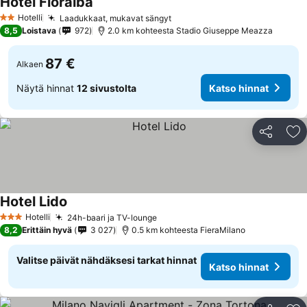
Hotel Fioralba
Hotelli
Laadukkaat, mukavat sängyt
2 Tähtiluokitus
8,5
Loistava
972
2.0 km kohteesta Stadio Giuseppe Meazza
87 €
Alkaen
Näytä hinnat
12 sivustolta
Katso hinnat
Jaa
Li
Hotel Lido
Hotelli
24h-baari ja TV-lounge
3 Tähtiluokitus
8,2
Erittäin hyvä
3 027
0.5 km kohteesta FieraMilano
Valitse päivät nähdäksesi tarkat hinnat
Katso hinnat