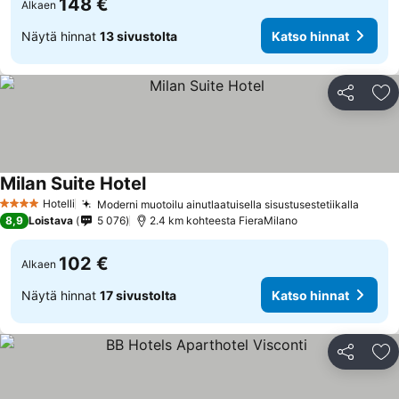
148 €
Alkaen
Näytä hinnat
13 sivustolta
Katso hinnat
Jaa
Li
Milan Suite Hotel
Hotelli
Moderni muotoilu ainutlaatuisella sisustusestetiikalla
4 Tähtiluokitus
8,9
Loistava
5 076
2.4 km kohteesta FieraMilano
102 €
Alkaen
Näytä hinnat
17 sivustolta
Katso hinnat
Jaa
Li