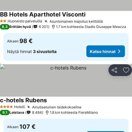
BB Hotels Aparthotel Visconti
Huoneisto palveluilla
Asuntomainen majoitus keittiöllä
2 Tähtiluokitus
8,3
Erittäin hyvä
6 201
1.7 km kohteesta Stadio Giuseppe Meazza
98 €
Alkaen
Näytä hinnat
3 sivustolta
Katso hinnat
Jaa
Li
c-hotels Rubens
Hotelli
Ainutlaatuinen taidekokoelma
4 Tähtiluokitus
9,1
Loistava
8 484
1.8 km kohteesta FieraMilano
107 €
Alkaen