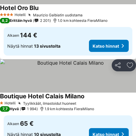
Hotel Oro Blu
Hotelli
Maurizio Galbiatin uudistama
4 Tähtiluokitus
8,2
Erittäin hyvä
2 201
1.0 km kohteesta FieraMilano
144 €
Alkaen
Näytä hinnat
13 sivustolta
Katso hinnat
Jaa
Li
Boutique Hotel Calais Milano
Hotelli
Tyylikkäät, ilmastoidut huoneet
1 Tähtiluokitus
7,7
Hyvä
1 994
1.9 km kohteesta FieraMilano
65 €
Alkaen
Näytä hinnat
10 sivustolta
Katso hinnat