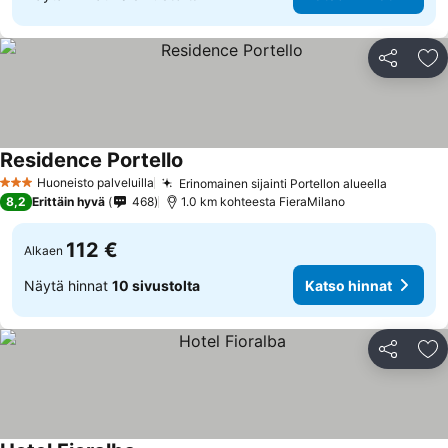
Jaa
Li
Residence Portello
Huoneisto palveluilla
Erinomainen sijainti Portellon alueella
3 Tähtiluokitus
8,2
Erittäin hyvä
468
1.0 km kohteesta FieraMilano
112 €
Alkaen
Näytä hinnat
10 sivustolta
Katso hinnat
Jaa
Li