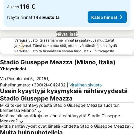
116 €
Alkaen
Näytä hinnat
14 sivustolta
Katso hinnat
Näytä lisää
Varaussivustoilta saamamme hinnat ja saatavuus muuttuvat
jatkuvasti. Tämä tarkoittaa sitä, että et välttämättä aina löydä
varaussivustolta täsmälleen samaa tarjousta kuin trivagosta.
Stadio Giuseppe Meazza (Milano, Italia)
Yhteystiedot
Via Piccolomini 5
,
20151
,
Puhelinnumero
:
+390(2)4042432
|
Virallinen sivusto
Usein kysyttyjä kysymyksiä nähtävyydestä
Stadio Giuseppe Meazza
Mikä tekee nähtävyydestä Stadio Giuseppe Meazza suositun
kohteessa Milano?
Mitä majoituspaikkoja on lähellä nähtävyyttä Stadio Giuseppe
Meazza?
Mitkä nähtävyydet ovat lähellä kohdetta Stadio Giuseppe Meazza?
Muita huippuhotelleja