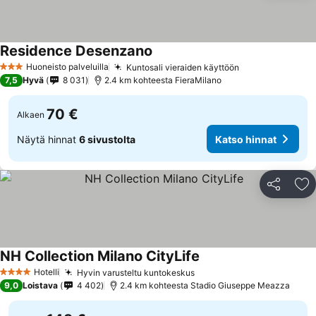
Residence Desenzano
Huoneisto palveluilla
Kuntosali vieraiden käyttöön
3 Tähtiluokitus
7,5
Hyvä
8 031
2.4 km kohteesta FieraMilano
70 €
Alkaen
Näytä hinnat
6 sivustolta
Katso hinnat
Jaa
Li
NH Collection Milano CityLife
Hotelli
Hyvin varusteltu kuntokeskus
4 Tähtiluokitus
9,0
Loistava
4 402
2.4 km kohteesta Stadio Giuseppe Meazza