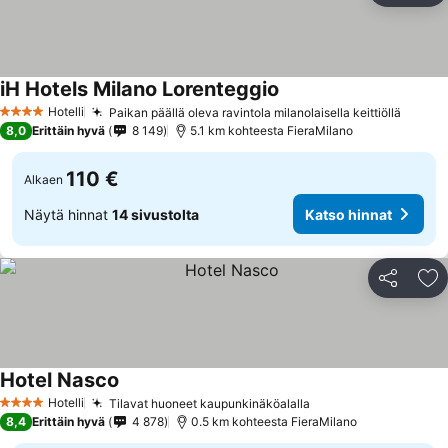
iH Hotels Milano Lorenteggio
Hotelli
Paikan päällä oleva ravintola milanolaisella keittiöllä
4 Tähtiluokitus
8,0
Erittäin hyvä
8 149
5.1 km kohteesta FieraMilano
110 €
Alkaen
Näytä hinnat
14 sivustolta
Katso hinnat
Jaa
Li
Hotel Nasco
Hotelli
Tilavat huoneet kaupunkinäköalalla
4 Tähtiluokitus
8,4
Erittäin hyvä
4 878
0.5 km kohteesta FieraMilano