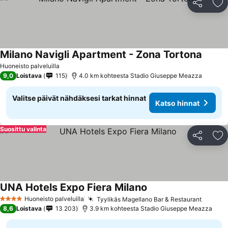
Jaa
Li
Milano Navigli Apartment - Zona Tortona
Huoneisto palveluilla
9,0
Loistava
115
4.0 km kohteesta Stadio Giuseppe Meazza
Valitse päivät nähdäksesi tarkat hinnat
Katso hinnat
Suosittu valinta
Jaa
Li
UNA Hotels Expo Fiera Milano
Huoneisto palveluilla
Tyylikäs Magellano Bar & Restaurant
4 Tähtiluokitus
8,6
Loistava
13 203
3.9 km kohteesta Stadio Giuseppe Meazza