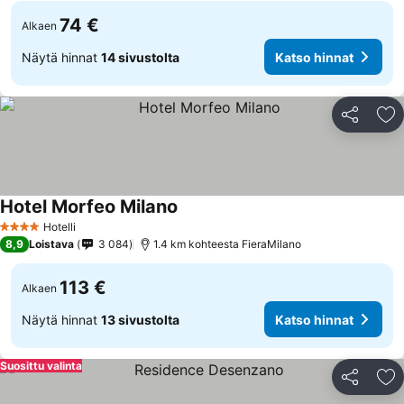
74 €
Alkaen
Näytä hinnat
14 sivustolta
Katso hinnat
Jaa
Li
Hotel Morfeo Milano
Hotelli
4 Tähtiluokitus
8,9
Loistava
3 084
1.4 km kohteesta FieraMilano
113 €
Alkaen
Näytä hinnat
13 sivustolta
Katso hinnat
Suosittu valinta
Jaa
Li