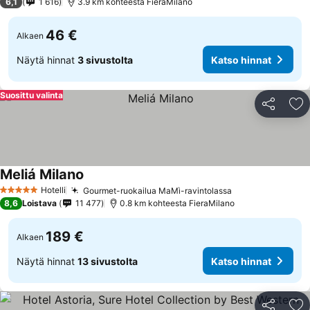
6,1
1 616
3.9 km kohteesta FieraMilano
46 €
Alkaen
Näytä hinnat
3 sivustolta
Katso hinnat
Suosittu valinta
Jaa
Li
Meliá Milano
Hotelli
Gourmet-ruokailua MaMì-ravintolassa
5 Tähtiluokitus
8,6
Loistava
11 477
0.8 km kohteesta FieraMilano
189 €
Alkaen
Näytä hinnat
13 sivustolta
Katso hinnat