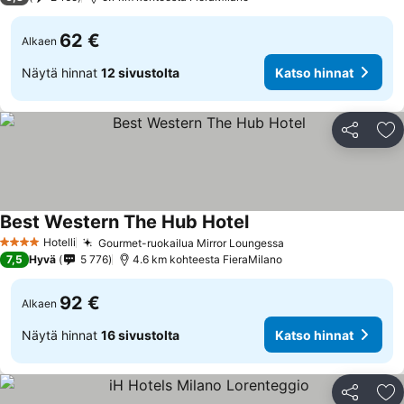
62 €
Alkaen
Näytä hinnat
12 sivustolta
Katso hinnat
Jaa
Li
Best Western The Hub Hotel
Hotelli
Gourmet-ruokailua Mirror Loungessa
4 Tähtiluokitus
7,5
Hyvä
5 776
4.6 km kohteesta FieraMilano
92 €
Alkaen
Näytä hinnat
16 sivustolta
Katso hinnat
Jaa
Li