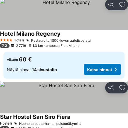
Jaa
Li
Hotel Milano Regency
Hotelli
Restauroitu 1800-luvun aatelispalatsi
4 Tähtiluokitus
7,2
2 779
1.0 km kohteesta FieraMilano
60 €
Alkaen
Näytä hinnat
14 sivustolta
Katso hinnat
Jaa
Li
Star Hostel San Siro Fiera
Hostelli
Huoneita puutarha- tai puistonäkymillä