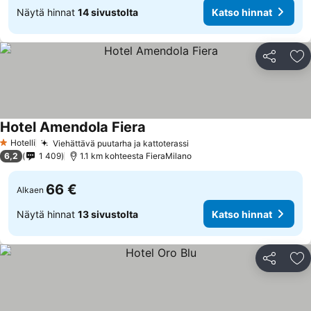
Näytä hinnat
14 sivustolta
Katso hinnat
Jaa
Li
Hotel Amendola Fiera
Hotelli
Viehättävä puutarha ja kattoterassi
1 Tähtiluokitus
6,2
1 409
1.1 km kohteesta FieraMilano
66 €
Alkaen
Näytä hinnat
13 sivustolta
Katso hinnat
Jaa
Li