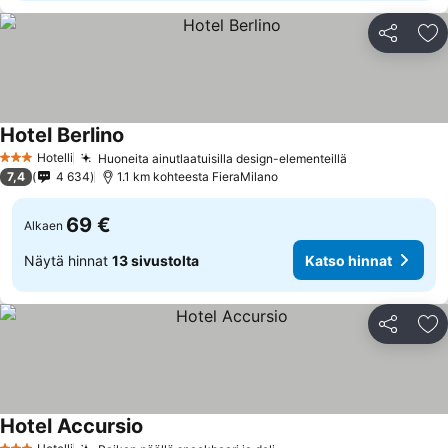
Jaa
Li
Hotel Berlino
Hotelli
Huoneita ainutlaatuisilla design-elementeillä
3 Tähtiluokitus
7,4
4 634
1.1 km kohteesta FieraMilano
69 €
Alkaen
Näytä hinnat
13 sivustolta
Katso hinnat
Jaa
Li
Hotel Accursio