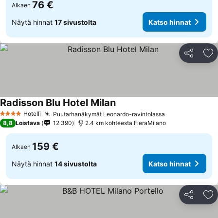
76 €
Alkaen
Näytä hinnat
17 sivustolta
Katso hinnat
Jaa
Li
Radisson Blu Hotel Milan
Hotelli
Puutarhanäkymät Leonardo-ravintolassa
4 Tähtiluokitus
8,8
Loistava
12 390
2.4 km kohteesta FieraMilano
159 €
Alkaen
Näytä hinnat
14 sivustolta
Katso hinnat
Jaa
Li