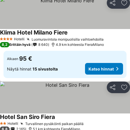
Jaa
Li
Klima Hotel Milano Fiere
Hotelli
Luomuravintola monipuolisilla vaihtoehdoilla
4 Tähtiluokitus
8,2
Erittäin hyvä
8 640
4.9 km kohteesta FieraMilano
95 €
Alkaen
Näytä hinnat
15 sivustolta
Katso hinnat
Jaa
Li
Hotel San Siro Fiera
Hotelli
Turvallinen pysäköinti paikan päällä
2 Tähtiluokitus
6,8
2 165
5.1 km kohteesta FieraMilano