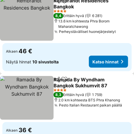
Rembrandt Residences
Jaa
Lisää suosikkeihin
Bangkok
4 Tähtiluokitus
8,4
Erittäin hyvä
6 281
13.6 km kohteesta Phra Borom
Maharatchawong
Perheystävälliset huonejärjestelyt
46 €
Alkaen
Näytä hinnat
10 sivustolta
Katso hinnat
Ramada By Wyndham
Jaa
Lisää suosikkeihin
Bangkok Sukhumvit 87
4 Tähtiluokitus
8,3
Erittäin hyvä
1 759
2.0 km kohteesta BTS Phra Khanong
Pesto Italian Restaurant paikan päällä
36 €
Alkaen