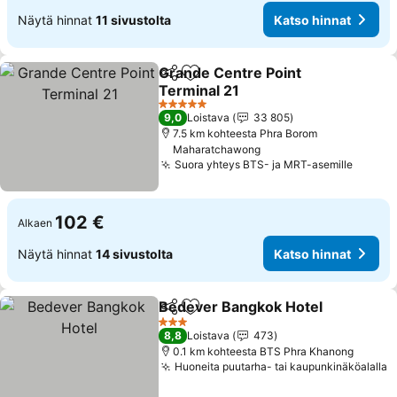
Näytä hinnat
11 sivustolta
Katso hinnat
Grande Centre Point
Jaa
Lisää suosikkeihin
Terminal 21
5 Tähtiluokitus
9,0
Loistava
33 805
7.5 km kohteesta Phra Borom
Maharatchawong
Suora yhteys BTS- ja MRT-asemille
102 €
Alkaen
Näytä hinnat
14 sivustolta
Katso hinnat
Bedever Bangkok Hotel
Jaa
Lisää suosikkeihin
3 Tähtiluokitus
8,8
Loistava
473
0.1 km kohteesta BTS Phra Khanong
Huoneita puutarha- tai kaupunkinäköalalla