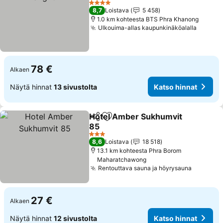
4 Tähtiluokitus
8,7
Loistava
5 458
1.0 km kohteesta BTS Phra Khanong
Ulkouima-allas kaupunkinäköalalla
78 €
Alkaen
Näytä hinnat
13 sivustolta
Katso hinnat
Hotel Amber Sukhumvit
Jaa
Lisää suosikkeihin
85
3 Tähtiluokitus
8,6
Loistava
18 518
13.1 km kohteesta Phra Borom
Maharatchawong
Rentouttava sauna ja höyrysauna
27 €
Alkaen
Näytä hinnat
12 sivustolta
Katso hinnat