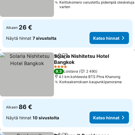
Keittokomero varustettu pidempiä oleskeluja
varten
26 €
Alkaen
Näytä hinnat
7 sivustolta
Katso hinnat
Solaria Nishitetsu Hotel
Jaa
Lisää suosikkeihin
Bangkok
4 Tähtiluokitus
9,3
Loistava
2 490
4.1 km kohteesta BTS Phra Khanong
Korkeakerroksen kaupunkipanorama
86 €
Alkaen
Näytä hinnat
10 sivustolta
Katso hinnat