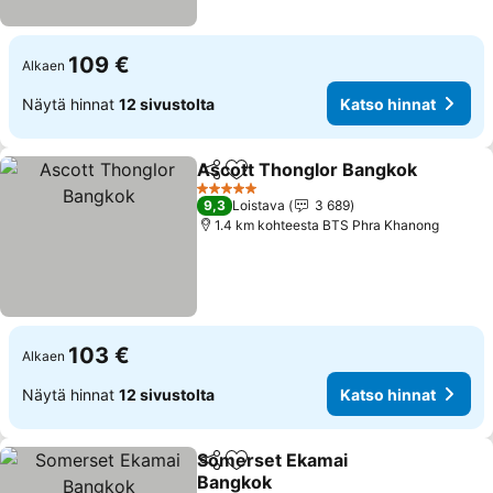
109 €
Alkaen
Näytä hinnat
12 sivustolta
Katso hinnat
Ascott Thonglor Bangkok
Jaa
Lisää suosikkeihin
5 Tähtiluokitus
9,3
Loistava
3 689
1.4 km kohteesta BTS Phra Khanong
103 €
Alkaen
Näytä hinnat
12 sivustolta
Katso hinnat
Somerset Ekamai
Jaa
Lisää suosikkeihin
Bangkok