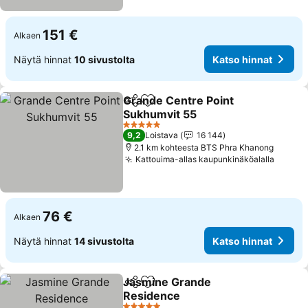
151 €
Alkaen
Näytä hinnat
10 sivustolta
Katso hinnat
Grande Centre Point
Jaa
Lisää suosikkeihin
Sukhumvit 55
5 Tähtiluokitus
9,2
Loistava
16 144
2.1 km kohteesta BTS Phra Khanong
Kattouima-allas kaupunkinäköalalla
76 €
Alkaen
Näytä hinnat
14 sivustolta
Katso hinnat
Jasmine Grande
Jaa
Lisää suosikkeihin
Residence