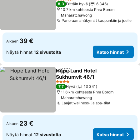
5 Tähtiluokitus
8,3
Erittäin hyvä
6 346
10.7 km kohteesta Phra Borom
Maharatchawong
Panoraamanäkymät kaupunkiin ja joelle
39 €
Alkaen
Näytä hinnat
12 sivustolta
Katso hinnat
Hope Land Hotel
Jaa
Lisää suosikkeihin
Sukhumvit 46/1
4 Tähtiluokitus
7,7
Hyvä
13 341
11.6 km kohteesta Phra Borom
Maharatchawong
Laajat wellness- ja spa-tilat
23 €
Alkaen
Näytä hinnat
12 sivustolta
Katso hinnat