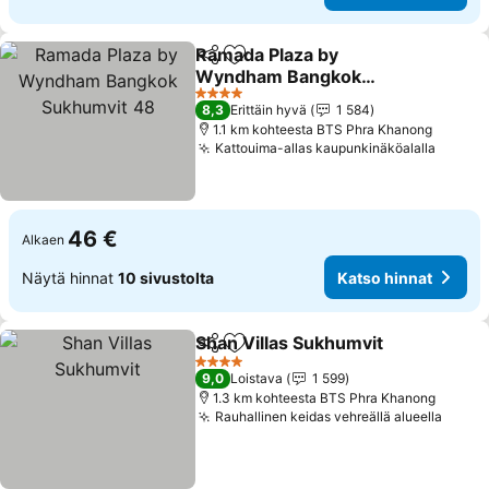
Ramada Plaza by
Jaa
Lisää suosikkeihin
Wyndham Bangkok
Sukhumvit 48
4 Tähtiluokitus
8,3
Erittäin hyvä
1 584
1.1 km kohteesta BTS Phra Khanong
Kattouima-allas kaupunkinäköalalla
46 €
Alkaen
Näytä hinnat
10 sivustolta
Katso hinnat
Shan Villas Sukhumvit
Jaa
Lisää suosikkeihin
4 Tähtiluokitus
9,0
Loistava
1 599
1.3 km kohteesta BTS Phra Khanong
Rauhallinen keidas vehreällä alueella