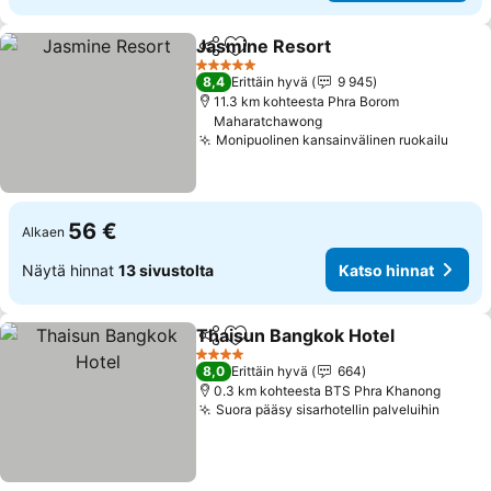
Jasmine Resort
Jaa
Lisää suosikkeihin
5 Tähtiluokitus
8,4
Erittäin hyvä
9 945
11.3 km kohteesta Phra Borom
Maharatchawong
Monipuolinen kansainvälinen ruokailu
56 €
Alkaen
Näytä hinnat
13 sivustolta
Katso hinnat
Thaisun Bangkok Hotel
Jaa
Lisää suosikkeihin
4 Tähtiluokitus
8,0
Erittäin hyvä
664
0.3 km kohteesta BTS Phra Khanong
Suora pääsy sisarhotellin palveluihin