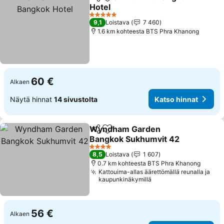
Jaa
Lisää suosikkeihin
Hotel
5 Tähtiluokitus
9,1
Loistava
7 460
1.6 km kohteesta BTS Phra Khanong
60 €
Alkaen
Näytä hinnat
14 sivustolta
Katso hinnat
Wyndham Garden
Jaa
Lisää suosikkeihin
Bangkok Sukhumvit 42
4 Tähtiluokitus
8,5
Loistava
1 607
0.7 km kohteesta BTS Phra Khanong
Kattouima-allas äärettömällä reunalla ja
kaupunkinäkymillä
56 €
Alkaen