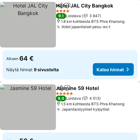
Hotel JAL City Bangkok
Jaa
Lisää suosikkeihin
4 Tähtiluokitus
9,1
Loistava
3 847
1.8 km kohteesta BTS Phra Khanong
Aidot japanilaiset pesu-wc:t
64 €
Alkaen
Näytä hinnat
9 sivustolta
Katso hinnat
Jasmine 59 Hotel
Jaa
Lisää suosikkeihin
5 Tähtiluokitus
9,0
Loistava
4 513
1.5 km kohteesta BTS Phra Khanong
Japanilaistyyliset kylpytilat