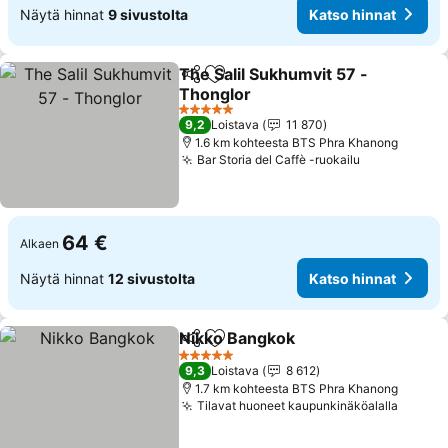
Näytä hinnat
9 sivustolta
Katso hinnat
The Salil Sukhumvit 57 -
Jaa
Lisää suosikkeihin
Thonglor
5 Tähtiluokitus
9,2
Loistava
11 870
1.6 km kohteesta BTS Phra Khanong
Bar Storia del Caffè -ruokailu
64 €
Alkaen
Näytä hinnat
12 sivustolta
Katso hinnat
Nikko Bangkok
Jaa
Lisää suosikkeihin
5 Tähtiluokitus
9,3
Loistava
8 612
1.7 km kohteesta BTS Phra Khanong
Tilavat huoneet kaupunkinäköalalla