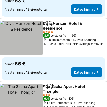
58 €
Alkaen
Näytä hinnat
13 sivustolta
Katso hinnat
Civic Horizon Hotel &
Jaa
Lisää suosikkeihin
Residence
4 Tähtiluokitus
8,5
Loistava
1 196
0.9 km kohteesta BTS Phra Khanong
Tilavia kaksikerroksisia sviittejä saatavilla
56 €
Alkaen
Näytä hinnat
12 sivustolta
Katso hinnat
The Sacha Apart Hotel
Jaa
Lisää suosikkeihin
Thonglor
3 Tähtiluokitus
9,4
Loistava
805
1.3 km kohteesta BTS Phra Khanong
Moderni muotoilu ja tilavat huoneet