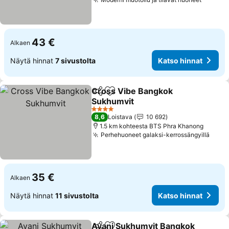
43 €
Alkaen
Näytä hinnat
7 sivustolta
Katso hinnat
Cross Vibe Bangkok
Jaa
Lisää suosikkeihin
Sukhumvit
4 Tähtiluokitus
8,6
Loistava
10 692
1.5 km kohteesta BTS Phra Khanong
Perhehuoneet galaksi-kerrossängyillä
35 €
Alkaen
Näytä hinnat
11 sivustolta
Katso hinnat
Avani Sukhumvit Bangkok