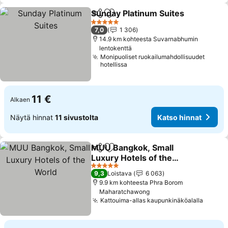
Sunday Platinum Suites
Jaa
Lisää suosikkeihin
5 Tähtiluokitus
7,0
1 306
14.9 km kohteesta Suvarnabhumin
lentokenttä
Monipuoliset ruokailumahdollisuudet
hotellissa
11 €
Alkaen
Näytä hinnat
11 sivustolta
Katso hinnat
MUU Bangkok, Small
Jaa
Lisää suosikkeihin
Luxury Hotels of the
World
5 Tähtiluokitus
9,3
Loistava
6 063
9.9 km kohteesta Phra Borom
Maharatchawong
Kattouima-allas kaupunkinäköalalla