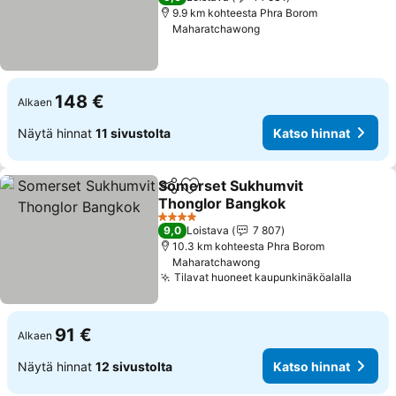
9.9 km kohteesta Phra Borom
Maharatchawong
148 €
Alkaen
Näytä hinnat
11 sivustolta
Katso hinnat
Somerset Sukhumvit
Jaa
Lisää suosikkeihin
Thonglor Bangkok
4 Tähtiluokitus
9,0
Loistava
7 807
10.3 km kohteesta Phra Borom
Maharatchawong
Tilavat huoneet kaupunkinäköalalla
91 €
Alkaen
Näytä hinnat
12 sivustolta
Katso hinnat