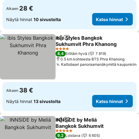
28 €
Alkaen
Näytä hinnat
10 sivustolta
Katso hinnat
ibis Styles Bangkok
Jaa
Lisää suosikkeihin
Sukhumvit Phra Khanong
4 Tähtiluokitus
8,4
Erittäin hyvä
7 819
0.5 km kohteesta BTS Phra Khanong
Kattobaari panoraamanäkymillä kaupunkiin
38 €
Alkaen
Näytä hinnat
13 sivustolta
Katso hinnat
INNSiDE by Meliá
Jaa
Lisää suosikkeihin
Bangkok Sukhumvit
5 Tähtiluokitus
9,2
Loistava
6 605