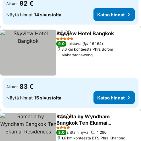
92 €
Alkaen
Näytä hinnat
14 sivustolta
Katso hinnat
Skyview Hotel Bangkok
Jaa
Lisää suosikkeihin
5 Tähtiluokitus
9,0
Loistava
16 164
8.6 km kohteesta Phra Borom
Maharatchawong
83 €
Alkaen
Näytä hinnat
15 sivustolta
Katso hinnat
Ramada by Wyndham
Jaa
Lisää suosikkeihin
Bangkok Ten Ekamai
Residences
4 Tähtiluokitus
8,0
Erittäin hyvä
1 296
1.6 km kohteesta BTS Phra Khanong