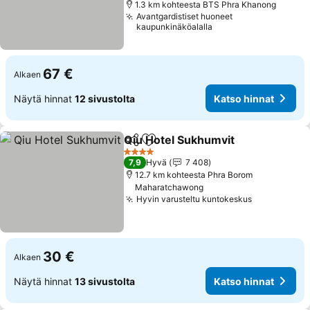
1.3 km kohteesta BTS Phra Khanong
Avantgardistiset huoneet
kaupunkinäköalalla
67 €
Alkaen
Näytä hinnat
12 sivustolta
Katso hinnat
Qiu Hotel Sukhumvit
Jaa
Lisää suosikkeihin
4 Tähtiluokitus
7,9
Hyvä
7 408
12.7 km kohteesta Phra Borom
Maharatchawong
Hyvin varusteltu kuntokeskus
30 €
Alkaen
Näytä hinnat
13 sivustolta
Katso hinnat