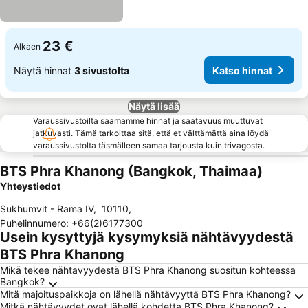
23 €
Alkaen
Näytä hinnat
3 sivustolta
Katso hinnat
Näytä lisää
Varaussivustoilta saamamme hinnat ja saatavuus muuttuvat
jatkuvasti. Tämä tarkoittaa sitä, että et välttämättä aina löydä
varaussivustolta täsmälleen samaa tarjousta kuin trivagosta.
BTS Phra Khanong (Bangkok, Thaimaa)
Yhteystiedot
Sukhumvit - Rama IV
,
10110
,
Puhelinnumero
:
+66(2)6177300
Usein kysyttyjä kysymyksiä nähtävyydestä
BTS Phra Khanong
Mikä tekee nähtävyydestä BTS Phra Khanong suositun kohteessa
Bangkok?
Mitä majoituspaikkoja on lähellä nähtävyyttä BTS Phra Khanong?
Mitkä nähtävyydet ovat lähellä kohdetta BTS Phra Khanong?