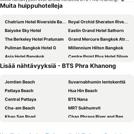
Muita huippuhotelleja
Chatrium Hotel Riverside Bangkok
Royal Orchid Sheraton Riverside Hotel Bangkok
Baiyoke Sky Hotel
Eastin Grand Hotel Sathorn
The Berkeley Hotel Pratunam
Grand Mercure Bangkok Atrium
Pullman Bangkok Hotel G
Millennium Hilton Bangkok
Asia Hotel Bangkok
Centre Point Plus Hotel Silom
Lisää nähtävyyksiä - BTS Phra Khanong
Mercure Bangkok Makkasan
Furama Silom Hotel
Shangri-La Bangkok
Eleven Hotel Bangkok
Jomtien Beach
Suvarnabhumin lentokenttä
lebua at State Tower
SO/ Bangkok
Pattaya Beach
Hua Hin Beach
Hyatt Regency Bangkok Suvarnabhumi Airport
Grande Centre Point Terminal 21
Central Pattaya
BTS Nana
Centara Grand at Central Plaza Ladprao Bangkok
Amara Bangkok
Cha-am Beach
MRT Sukhumvit
iSanook Bangkok
Eastin Grand Hotel Phayathai
Khao San Road
Chao Phraya River and Bangkok Waterways Cruise including Wat Arun
Holiday Inn Bangkok Silom By Ihg
Hotel Royal Bangkok
BTS Asok
Siam Center
Amari Bangkok
AETAS lumpini
Lumphini-Park
Emporium