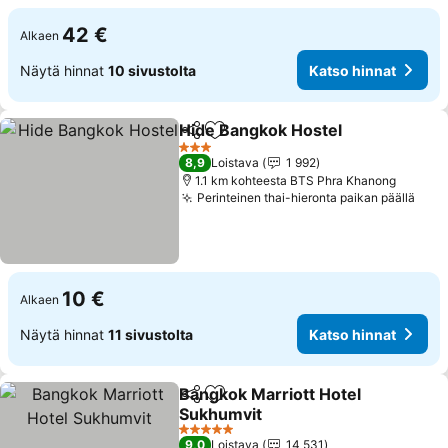
42 €
Alkaen
Näytä hinnat
10 sivustolta
Katso hinnat
Hide Bangkok Hostel
Jaa
Lisää suosikkeihin
3 Tähtiluokitus
8,9
Loistava
1 992
1.1 km kohteesta BTS Phra Khanong
Perinteinen thai-hieronta paikan päällä
10 €
Alkaen
Näytä hinnat
11 sivustolta
Katso hinnat
Bangkok Marriott Hotel
Jaa
Lisää suosikkeihin
Sukhumvit
5 Tähtiluokitus
9,0
Loistava
14 531