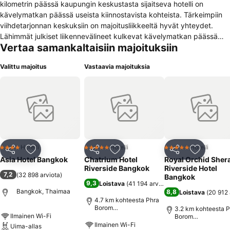
kilometrin päässä kaupungin keskustasta sijaitseva hotelli on
kävelymatkan päässä useista kiinnostavista kohteista. Tärkeimpiin
viihdetarjonnan keskuksiin on majoitusliikkeeltä hyvät yhteydet.
Lähimmät julkiset liikennevälineet kulkevat kävelymatkan päässä
Vertaa samankaltaisiin majoituksiin
majoitusliikkeeltä. Vierailla on lentoasemalle noin 27. 0 kilometrin
matka. Majoituksessa on yhteensä 604 mukavaa majoitustilaa.
Valittu majoitus
Vastaavia majoituksia
Hotelli rakennettiin vuonna 1966. Hotellin vastaanotto palvelee 24 h
vuorokaudessa, joten vieraat ovat aina tervetulleita. Lisäksi tämä
lapsiystävällinen majoitus antaa pyynnöstä käyttöön vauvasängyn
pienille lapsille. Matkailijat eivät häiriinny oleskelunsa aikana, sillä
majoitus ei ole lemmikkiystävällinen. Autolla saapuvat vieraat voivat
tarvittaessa käyttää pysäköintialuetta. Illallispaikka kutsuu
matkailijat nauttimaan uskomattoman aterian tyylikkäässä
ilmapiirissä. Majoituspaikka tarjoaa omat kokoustilat, jotka sopivat
Hotelli
Hotelli
Hotelli
4 Tähtiluokitus
5 Tähtiluokitus
5 Tähtiluokitus
Jaa
Lisää suosikkeihin
Jaa
Lisää suosikkeihin
Jaa
Lisää suo
kaikenlaisten seminaarien, koulutusten tai kokousten järjestämiseen.
Asia Hotel Bangkok
Chatrium Hotel
Royal Orchid Sher
Hotelli saattaa veloittaa lisämaksun joistain palveluista.
Riverside Bangkok
Riverside Hotel
7,2
(
32 898 arviota
)
Bangkok
9,3
Loistava
(
41 194 arviota
)
Bangkok, Thaimaa
8,8
Loistava
(
20 912 
4.7 km kohteesta Phra
Borom
3.2 km kohteesta P
Maharatchawong
Ilmainen Wi-Fi
Borom
Maharatchawong
Ilmainen Wi-Fi
Uima-allas