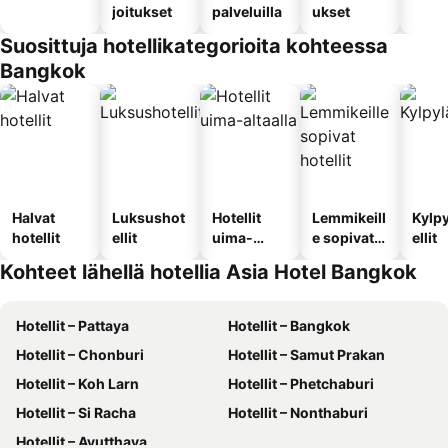
joitukset
palveluilla
ukset
Suosittuja hotellikategorioita kohteessa
Bangkok
Halvat
Luksushot
Hotellit
Lemmikeill
Kylp
hotellit
ellit
uima-
e sopivat
ellit
altaalla
hotellit
Kohteet lähellä hotellia Asia Hotel Bangkok
Hotellit – Pattaya
Hotellit – Bangkok
Hotellit – Chonburi
Hotellit – Samut Prakan
Hotellit – Koh Larn
Hotellit – Phetchaburi
Hotellit – Si Racha
Hotellit – Nonthaburi
Hotellit – Ayutthaya