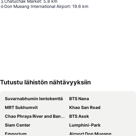
Chatuchak Market
:
5.8
km
Don Mueang International Airport
:
19.6
km
Tutustu lähistön nähtävyyksiin
Laajenna kartta
Suvarnabhumin lentokenttä
BTS Nana
MRT Sukhumvit
Khao San Road
Chao Phraya River and Bangkok Waterways Cruise including Wat Arun
BTS Asok
Siam Center
Lumphini-Park
Emporium
Airport Don Mueang