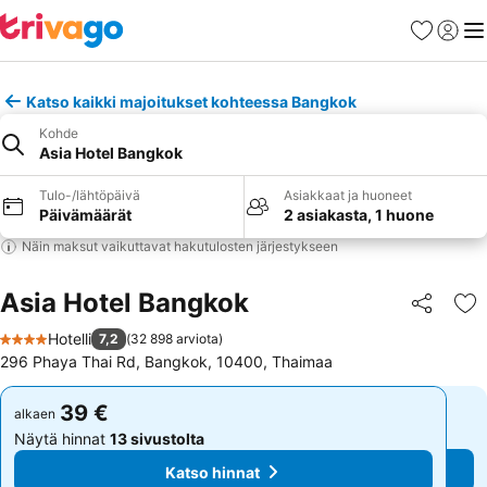
Suosikit
Kirjaud
Val
Katso kaikki majoitukset kohteessa Bangkok
Kohde
Asia Hotel Bangkok
Tulo-/lähtöpäivä
Asiakkaat ja huoneet
Päivämäärät
2 asiakasta, 1 huone
Näin maksut vaikuttavat hakutulosten järjestykseen
Asia Hotel Bangkok
Jaa
Li
Hotelli
7,2
(
32 898 arviota
)
4 Tähtiluokitus
296 Phaya Thai Rd, Bangkok, 10400, Thaimaa
39 €
39 €
alkaen
alkaen
Näytä hinnat
13 sivustolta
Näytä hinnat
13 sivustolta
Katso hinnat
Katso hinnat