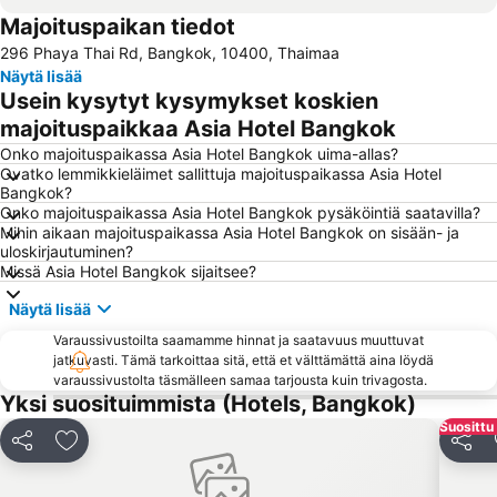
Majoituspaikan tiedot
Terminal 21
BTS Saphan Taksin
296 Phaya Thai Rd, Bangkok, 10400, Thaimaa
BTS Siam
MBK Center
Näytä lisää
Bangkok Hua Lamphongin päärautatieasema
Central World Plaza
Usein kysytyt kysymykset koskien
BTS Ekkamai
BTS Phaya Thai
majoituspaikkaa Asia Hotel Bangkok
BTS Phrom Phong
BTS Ari
Onko majoituspaikassa Asia Hotel Bangkok uima-allas?
Ovatko lemmikkieläimet sallittuja majoituspaikassa Asia Hotel
Siam Square
Siam Paragon
Bangkok?
Onko majoituspaikassa Asia Hotel Bangkok pysäköintiä saatavilla?
Baiyoke Tower II
Patpong
Mihin aikaan majoituspaikassa Asia Hotel Bangkok on sisään- ja
BTS Thong Lo
BTS On Nut
uloskirjautuminen?
Missä Asia Hotel Bangkok sijaitsee?
Wat Arun
BTS Ratchathewi
Näytä lisää
Chatuchak Market
Bangkok Port
Varaussivustoilta saamamme hinnat ja saatavuus muuttuvat
BTS Sala Daeng
Yawarat
jatkuvasti. Tämä tarkoittaa sitä, että et välttämättä aina löydä
BTS Chit Lom
BTS Chong Nonsi
varaussivustolta täsmälleen samaa tarjousta kuin trivagosta.
Yksi suosituimmista (Hotels, Bangkok)
Bangkok City and Temples Tour
MRT Si Lom
Suosittu 
MRT Rama 9
BTS Phra Khanong
Jaa
Lisää suosikkeihin
Jaa
BTS Krung Thon Buri
CentralPlaza Bangna