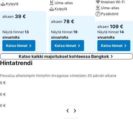
Ilmainen Wi-Fi
Uima-allas
Kylpylä
Uima-allas
Kylpylä
Pysäköinti
39 €
alkaen
78 €
alkaen
109 €
alkaen
Näytä hinnat
13
Näytä hinnat
19
Näytä hinnat
14
sivustolta
sivustolta
sivustolta
Katso hinnat
Katso hinnat
Katso hinnat
Katso kaikki majoitukset kohteessa Bangkok
Hintatrendi
Perustuu alhaisimpiin hintoihin trivagossa viimeisten 30 päivän aikana
0 €
0 €
0 €