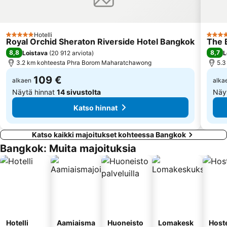
Samutprakarn Crocodile Farm
MRT Bang Rak Yai
Ramkhamhaeng
BTS Bearing
The Platinum Fashion
BTS Phloen Chit
Hotelli
5 Tähtiluokitus
5 Täht
Royal Orchid Sheraton Riverside Hotel Bangkok
The 
BTS Bang Na
Dusit Garden Palace
8,8
8,7
Loistava
(
20 912 arviota
)
L
Seacon Square
3.2 km kohteesta Phra Borom Maharatchawong
MRT Bang Rak Noi Tha It
5.3
109 €
alkaen
alka
Näytä hinnat
14 sivustolta
Näy
Katso hinnat
Katso kaikki majoitukset kohteessa Bangkok
Bangkok: Muita majoituksia
Hotelli
Aamiaisma
Huoneisto
Lomakesk
Hoste