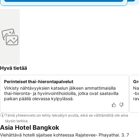
Hyvä tietää
Perinteiset thai-hierontapalvelut
Gr
Virkisty nähtävyyksien katselun jälkeen ammattimaisilla
Na
thai-hieronta- ja hyvinvointihoidoilla, jotka ovat saatavilla
-b
paikan päällä olevassa kylpylässä.
rav
Tämä yhteenveto on tehty tekoälyn avulla, eikä se välttämättä ole aina
täysin tarkka.
Asia Hotel Bangkok
Viehättävä hotelli sijaitsee kohteessa Rajatevee- Phayathai. 3. 7