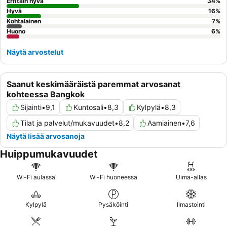
huoneen pyytämistä upeilla kaupunkinäkymillä
.
Erittäin hyvä
34
%
Hyvä
16
%
Kohtalainen
7
%
Huono
6
%
Näytä arvostelut
Saanut keskimääräistä paremmat arvosanat
kohteessa Bangkok
Sijainti
•
9,1
Kuntosali
•
8,3
Kylpylä
•
8,3
Tilat ja palvelut/mukavuudet
•
8,2
Aamiainen
•
7,6
Näytä lisää arvosanoja
Huippumukavuudet
Wi-Fi aulassa
Wi-Fi huoneessa
Uima-allas
Kylpylä
Pysäköinti
Ilmastointi