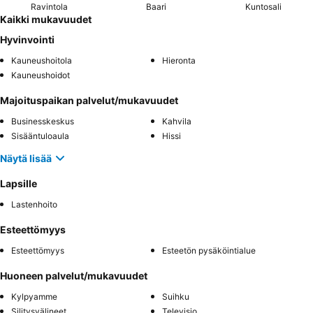
Ravintola
Baari
Kuntosali
Kaikki mukavuudet
Hyvinvointi
Kauneushoitola
Hieronta
Kauneushoidot
Majoituspaikan palvelut/mukavuudet
Businesskeskus
Kahvila
Sisääntuloaula
Hissi
Näytä lisää
Lapsille
Lastenhoito
Esteettömyys
Esteettömyys
Esteetön pysäköintialue
Huoneen palvelut/mukavuudet
Kylpyamme
Suihku
Silitysvälineet
Televisio