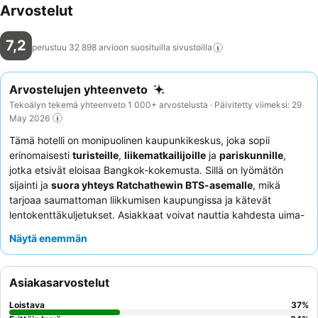
Arvostelut
7,2
perustuu 32 898 arvioon suosituilla
sivustoilla
Arvostelujen yhteenveto
Tekoälyn tekemä yhteenveto 1 000+ arvostelusta · Päivitetty viimeksi: 29
May 2026
Tämä hotelli on monipuolinen kaupunkikeskus, joka sopii
erinomaisesti
turisteille
,
liikematkailijoille
ja
pariskunnille
,
jotka etsivät eloisaa Bangkok-kokemusta. Sillä on lyömätön
sijainti ja
suora yhteys Ratchathewin BTS-asemalle
, mikä
tarjoaa saumattoman liikkumisen kaupungissa ja kätevät
lentokenttäkuljetukset. Asiakkaat voivat nauttia kahdesta uima-
altaasta, joista toinen on
kattouima-allas miellyttävillä
Näytä enemmän
iltanäkymillä
, sekä hyvin varustellusta kuntosalista.
Henkilökunta saa jatkuvasti kiitosta poikkeuksellisesta
ystävällisyydestään ja avuliaisuudestaan, ja monipuolinen ja
Asiakasarvostelut
arvostettu
buffetaamiainen
vastaa erilaisiin makuihin.
Paremman kokemuksen saamiseksi harkitse
yläkerroksen
Loistava
37
%