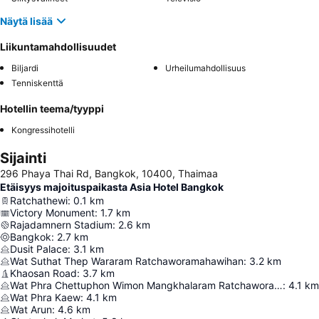
Näytä lisää
Liikuntamahdollisuudet
Biljardi
Urheilumahdollisuus
Tenniskenttä
Hotellin teema/tyyppi
Kongressihotelli
Sijainti
296 Phaya Thai Rd, Bangkok, 10400, Thaimaa
Etäisyys majoituspaikasta Asia Hotel Bangkok
Ratchathewi
:
0.1
km
Victory Monument
:
1.7
km
Rajadamnern Stadium
:
2.6
km
Bangkok
:
2.7
km
Dusit Palace
:
3.1
km
Wat Suthat Thep Wararam Ratchaworamahawihan
:
3.2
km
Khaosan Road
:
3.7
km
Wat Phra Chettuphon Wimon Mangkhalaram Ratchaworamahawihan
:
4.1
km
Wat Phra Kaew
:
4.1
km
Wat Arun
:
4.6
km