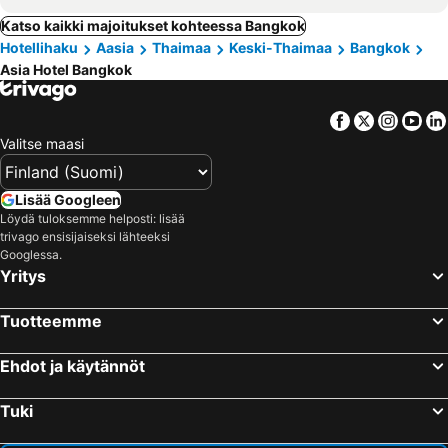
Katso kaikki majoitukset kohteessa Bangkok
Hotellihaku
Aasia
Thaimaa
Keski-Thaimaa
Bangkok
Asia Hotel Bangkok
Facebook
Twitter
Insta
Yo
Valitse maasi
Lisää Googleen
Löydä tuloksemme helposti: lisää
trivago ensisijaiseksi lähteeksi
Googlessa.
Yritys
Tuotteemme
Ehdot ja käytännöt
Tuki