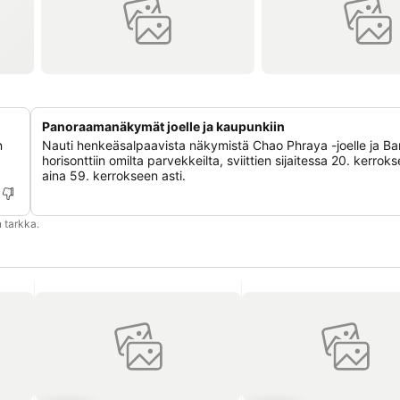
Panoraamanäkymät joelle ja kaupunkiin
n
Nauti henkeäsalpaavista näkymistä Chao Phraya -joelle ja B
horisonttiin omilta parvekkeilta, sviittien sijaitessa 20. kerrok
aina 59. kerrokseen asti.
 tarkka.