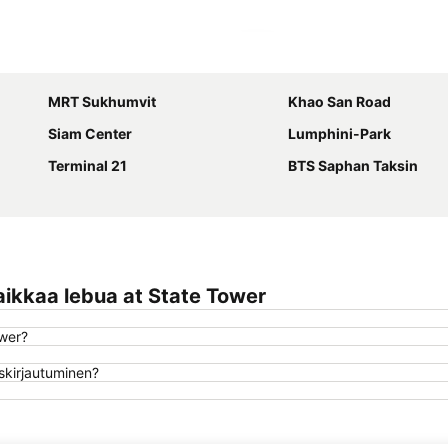
Laajenna kartta
MRT Sukhumvit
Khao San Road
Siam Center
Lumphini-Park
Terminal 21
BTS Saphan Taksin
ikkaa lebua at State Tower
ower?
oskirjautuminen?