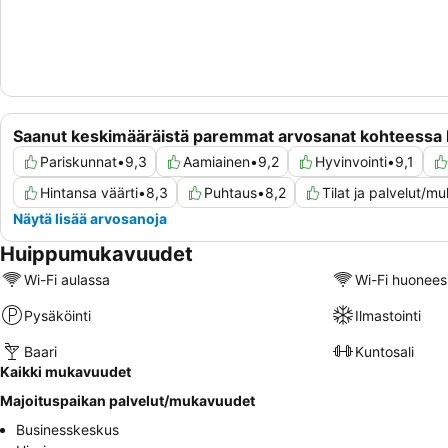
Saanut keskimääräistä paremmat arvosanat kohteessa
Pariskunnat
•
9,3
Aamiainen
•
9,2
Hyvinvointi
•
9,1
Hintansa väärti
•
8,3
Puhtaus
•
8,2
Tilat ja palvelut/
Näytä lisää arvosanoja
Huippumukavuudet
Wi-Fi aulassa
Wi-Fi huonees
Pysäköinti
Ilmastointi
Baari
Kuntosali
Kaikki mukavuudet
Majoituspaikan palvelut/mukavuudet
Businesskeskus