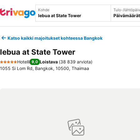
Kohde
Tulo-/lähtöpäi
Päivämäärät
Katso kaikki majoitukset kohteessa Bangkok
lebua at State Tower
Hotelli
Loistava
(
38 839 arviota
)
9,0
5 Tähtiluokitus
1055 Si Lom Rd, Bangkok, 10500, Thaimaa