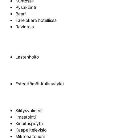
Kuntosali
Pysäköinti
Baari
Tallelokero hotellissa
Ravintola
Lastenhoito
Esteettömät kulkuväylät
Silitysvälineet
Ilmastointi
Kirjoituspöytä
Kaapelitelevisio
Mikroaaltouuni