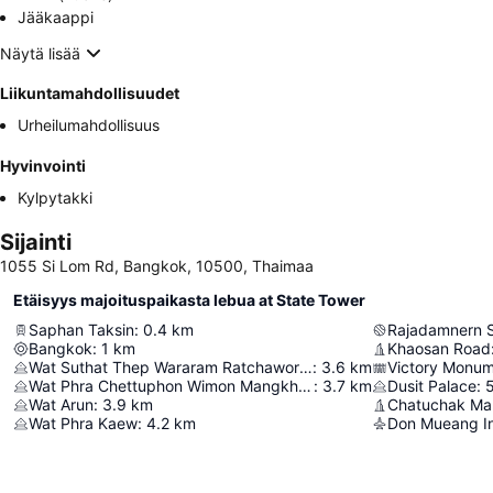
Jääkaappi
Näytä lisää
Liikuntamahdollisuudet
Urheilumahdollisuus
Hyvinvointi
Kylpytakki
Sijainti
1055 Si Lom Rd, Bangkok, 10500, Thaimaa
Etäisyys majoituspaikasta lebua at State Tower
Saphan Taksin
:
0.4
km
Rajadamnern 
Bangkok
:
1
km
Khaosan Road
Wat Suthat Thep Wararam Ratchaworamahawihan
:
3.6
km
Victory Monu
Wat Phra Chettuphon Wimon Mangkhalaram Ratchaworamahawihan
:
3.7
km
Dusit Palace
:
5
Wat Arun
:
3.9
km
Chatuchak Ma
Wat Phra Kaew
:
4.2
km
Don Mueang Int