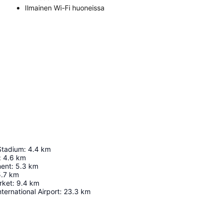
Ilmainen Wi-Fi huoneissa
Stadium
:
4.4
km
:
4.6
km
ment
:
5.3
km
.7
km
rket
:
9.4
km
ernational Airport
:
23.3
km