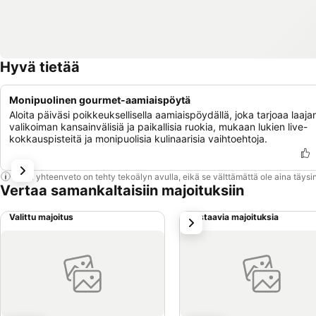
Hyvä tietää
Monipuolinen gourmet-aamiaispöytä
Aloita päiväsi poikkeuksellisella aamiaispöydällä, joka tarjoaa laaja
valikoiman kansainvälisiä ja paikallisia ruokia, mukaan lukien live-
kokkauspisteitä ja monipuolisia kulinaarisia vaihtoehtoja.
Tämä yhteenveto on tehty tekoälyn avulla, eikä se välttämättä ole aina täysin
Vertaa samankaltaisiin majoituksiin
Valittu majoitus
Vastaavia majoituksia
seuraava