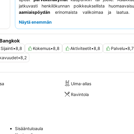
jatkuvasti henkilökunnan poikkeuksellista huomaavais
aamiaispöydän
erinomaista valikoimaa ja laatua.
kokemuksen saamiseksi harkitse huoneen varaamista
cl
Näytä enemmän
käyttöoikeudella
lisäpalveluiden ja -arvon saamiseksi.
 Bangkok
Sijainti
•
8,8
Kokemus
•
8,8
Aktiviteetit
•
8,8
Palvelu
•
8,7
mukavuudet
•
8,2
sa
Uima-allas
Ravintola
Sisääntuloaula