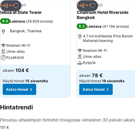
Lisää suosikkeihin
Lisää suosikkeihin
Hotelli
Hotelli
5 Tähtiluokitus
5 Tähtiluokitus
Jaa
Jaa
lebua at State Tower
Chatrium Hotel Riverside
Bangkok
9,0
Loistava
(
38 839 arviota
)
9,3
Loistava
(
41 194 arviota
)
Bangkok, Thaimaa
4.7 km kohteesta Phra Borom
Maharatchawong
Ilmainen Wi-Fi
Ilmainen Wi-Fi
Uima-allas
Uima-allas
Pysäköinti
Kylpylä
104 €
alkaen
78 €
alkaen
Näytä hinnat
15 sivustolta
Näytä hinnat
19 sivustolta
Katso hinnat
Katso hinnat
Hintatrendi
Perustuu alhaisimpiin hintoihin trivagossa viimeisten 30 päivän aikan
151 €