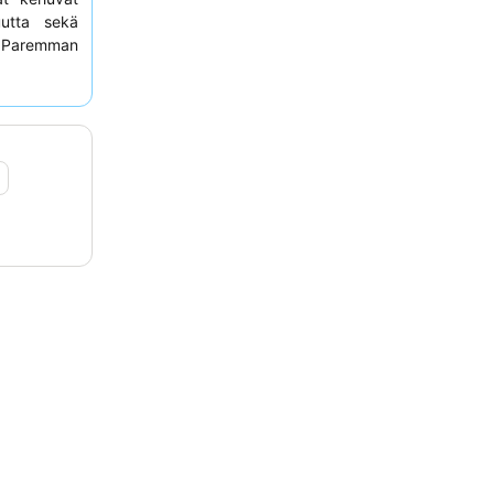
uutta sekä
 Paremman
ub loungen