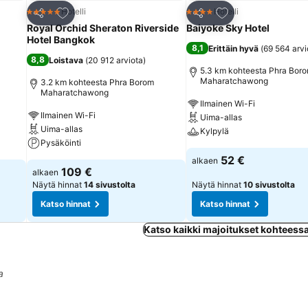
Lisää suosikkeihin
Lisää suosikkeihin
Hotelli
Hotelli
5 Tähtiluokitus
4 Tähtiluokitus
Jaa
Jaa
Royal Orchid Sheraton Riverside
Baiyoke Sky Hotel
Hotel Bangkok
8,1
Erittäin hyvä
(
69 564 arvi
8,8
Loistava
(
20 912 arviota
)
5.3 km kohteesta Phra Bor
Maharatchawong
3.2 km kohteesta Phra Borom
Maharatchawong
Ilmainen Wi-Fi
Ilmainen Wi-Fi
Uima-allas
Uima-allas
Kylpylä
Pysäköinti
52 €
alkaen
109 €
alkaen
Näytä hinnat
14 sivustolta
Näytä hinnat
10 sivustolta
Katso hinnat
Katso hinnat
Katso kaikki majoitukset kohteess
a