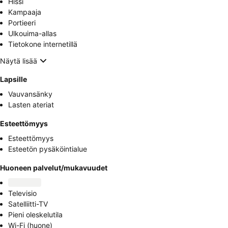
Hissi
Kampaaja
Portieeri
Ulkouima-allas
Tietokone internetillä
Näytä lisää
Lapsille
Vauvansänky
Lasten ateriat
Esteettömyys
Esteettömyys
Esteetön pysäköintialue
Huoneen palvelut/mukavuudet
Televisio
Satelliitti-TV
Pieni oleskelutila
Wi-Fi (huone)