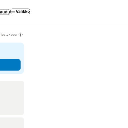
Valikko
jaudu
rjestykseen