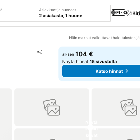
vä
Asiakkaat ja huoneet
FI · €
Kir
2 asiakasta, 1 huone
Näin maksut vaikuttavat hakutulosten jä
Lisää suosikkeihin
104 €
alkaen
Jaa
Näytä hinnat
15 sivustolta
Katso hinnat