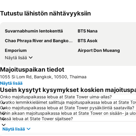
Tutustu lähistön nähtävyyksiin
Suvarnabhumin lentokenttä
BTS Nana
Chao Phraya River and Bangkok Waterways Cruise including Wat Arun
BTS Asok
Emporium
Airport Don Mueang
Näytä lisää
Majoituspaikan tiedot
1055 Si Lom Rd, Bangkok, 10500, Thaimaa
Näytä lisää
Usein kysytyt kysymykset koskien majoituspa
Onko majoituspaikassa lebua at State Tower uima-allas?
Ovatko lemmikkieläimet sallittuja majoituspaikassa lebua at State T
Onko majoituspaikassa lebua at State Tower pysäköintiä saatavilla?
Mihin aikaan majoituspaikassa lebua at State Tower on sisään- ja ul
Missä lebua at State Tower sijaitsee?
Näytä lisää