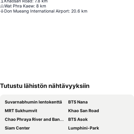
Khaosan Road
:
7.8
km
Wat Phra Kaew
:
8
km
Don Mueang International Airport
:
20.6
km
Tutustu lähistön nähtävyyksiin
Laajenna kartta
Suvarnabhumin lentokenttä
BTS Nana
MRT Sukhumvit
Khao San Road
Chao Phraya River and Bangkok Waterways Cruise including Wat Arun
BTS Asok
Siam Center
Lumphini-Park