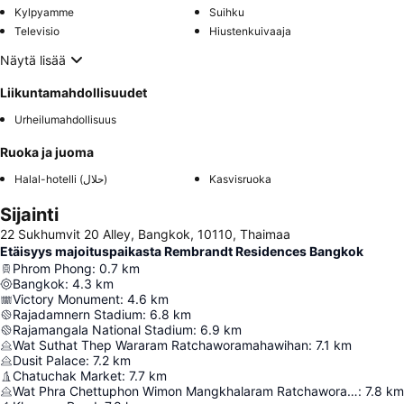
Kylpyamme
Suihku
Televisio
Hiustenkuivaaja
Näytä lisää
Liikuntamahdollisuudet
Urheilumahdollisuus
Ruoka ja juoma
Halal-hotelli (حلال)
Kasvisruoka
Sijainti
22 Sukhumvit 20 Alley, Bangkok, 10110, Thaimaa
Etäisyys majoituspaikasta Rembrandt Residences Bangkok
Phrom Phong
:
0.7
km
Bangkok
:
4.3
km
Victory Monument
:
4.6
km
Rajadamnern Stadium
:
6.8
km
Rajamangala National Stadium
:
6.9
km
Wat Suthat Thep Wararam Ratchaworamahawihan
:
7.1
km
Dusit Palace
:
7.2
km
Chatuchak Market
:
7.7
km
Wat Phra Chettuphon Wimon Mangkhalaram Ratchaworamahawihan
:
7.8
km