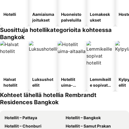
Hotelli
Aamiaisma
Huoneisto
Lomakesk
Hoste
joitukset
palveluilla
ukset
Suosittuja hotellikategorioita kohteessa
Bangkok
Halvat
Luksushot
Hotellit
Lemmikeill
Kylp
hotellit
ellit
uima-
e sopivat
ellit
altaalla
hotellit
Kohteet lähellä hotellia Rembrandt
Residences Bangkok
Hotellit – Pattaya
Hotellit – Bangkok
Hotellit – Chonburi
Hotellit – Samut Prakan