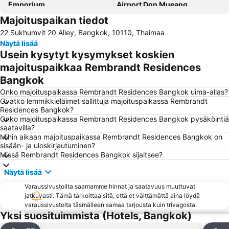
Emporium
Airport Don Mueang
Majoituspaikan tiedot
Terminal 21
BTS Saphan Taksin
22 Sukhumvit 20 Alley, Bangkok, 10110, Thaimaa
BTS Siam
MBK Center
Näytä lisää
Bangkok Hua Lamphongin päärautatieasema
Central World Plaza
Usein kysytyt kysymykset koskien
BTS Ekkamai
BTS Phaya Thai
majoituspaikkaa Rembrandt Residences
Bangkok
BTS Phrom Phong
BTS Ari
Onko majoituspaikassa Rembrandt Residences Bangkok uima-allas?
Siam Square
Siam Paragon
Ovatko lemmikkieläimet sallittuja majoituspaikassa Rembrandt
Baiyoke Tower II
Patpong
Residences Bangkok?
Onko majoituspaikassa Rembrandt Residences Bangkok pysäköintiä
BTS Thong Lo
BTS On Nut
saatavilla?
Mihin aikaan majoituspaikassa Rembrandt Residences Bangkok on
Wat Arun
BTS Ratchathewi
sisään- ja uloskirjautuminen?
Chatuchak Market
Bangkok Port
Missä Rembrandt Residences Bangkok sijaitsee?
BTS Sala Daeng
Yawarat
Näytä lisää
BTS Chit Lom
BTS Chong Nonsi
Varaussivustoilta saamamme hinnat ja saatavuus muuttuvat
jatkuvasti. Tämä tarkoittaa sitä, että et välttämättä aina löydä
Bangkok City and Temples Tour
MRT Rama 9
varaussivustolta täsmälleen samaa tarjousta kuin trivagosta.
MRT Si Lom
BTS Phra Khanong
Yksi suosituimmista (Hotels, Bangkok)
BTS Krung Thon Buri
CentralPlaza Bangna