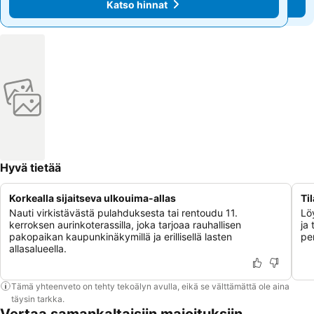
Katso hinnat
Katso hinnat
Hyvä tietää
Korkealla sijaitseva ulkouima-allas
Ti
Nauti virkistävästä pulahduksesta tai rentoudu 11.
Löy
kerroksen aurinkoterassilla, joka tarjoaa rauhallisen
ja 
pakopaikan kaupunkinäkymillä ja erillisellä lasten
pe
allasalueella.
Tämä yhteenveto on tehty tekoälyn avulla, eikä se välttämättä ole aina
täysin tarkka.