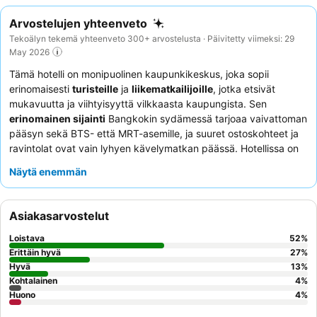
Arvostelujen yhteenveto
Tekoälyn tekemä yhteenveto 300+ arvostelusta · Päivitetty viimeksi: 29
May 2026
Tämä hotelli on monipuolinen kaupunkikeskus, joka sopii
erinomaisesti
turisteille
ja
liikematkailijoille
, jotka etsivät
mukavuutta ja viihtyisyyttä vilkkaasta kaupungista. Sen
erinomainen sijainti
Bangkokin sydämessä tarjoaa vaivattoman
pääsyn sekä BTS- että MRT-asemille, ja suuret ostoskohteet ja
ravintolat ovat vain lyhyen kävelymatkan päässä. Hotellissa on
tilava uima-allas
, joka tarjoaa virkistävän pakopaikan
Näytä enemmän
kaupunkiympäristöstä. Asiakkaat kehuvat jatkuvasti
hotellin
henkilökuntaa
poikkeuksellisesta ystävällisyydestä ja
ammattitaidosta, ja
buffetaamiainen
saa korkeat arvosanat
Asiakasarvostelut
laajasta valikoimastaan ja laadustaan. Jos kaipaat lisätilaa ja
yksityisyyttä, harkitse huoneiston varaamista, jossa on
hyvin
Loistava
52
%
varusteltu keittiö
ja huoneessa oleva pesukone.
Erittäin hyvä
27
%
Hyvä
13
%
Kohtalainen
4
%
Huono
4
%