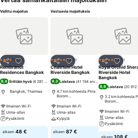
Vertaa samankaltaisiin majoituksiin
Valittu majoitus
Vastaavia majoituksia
Hotelli
Hotelli
Hotelli
4 Tähtiluokitus
5 Tähtiluokitus
5 Tähtiluokitus
Jaa
Lisää suosikkeihin
Jaa
Lisää suosikkeihin
Jaa
Lisää suo
Rembrandt
Chatrium Hotel
Royal Orchid Sher
Residences Bangkok
Riverside Bangkok
Riverside Hotel
Bangkok
8,4
9,3
Erittäin hyvä
(
6 281 arviota
)
Loistava
(
41 194 arviota
)
8,8
Loistava
(
20 912 
Bangkok, Thaimaa
4.7 km kohteesta Phra
Borom
3.2 km kohteesta P
Maharatchawong
Borom
Maharatchawong
Ilmainen Wi-Fi
Ilmainen Wi-Fi
Ilmainen Wi-Fi
Uima-allas
Uima-allas
Uima-allas
Pysäköinti
Kylpylä
Pysäköinti
48 €
87 €
alkaen
alkaen
108 €
alkaen