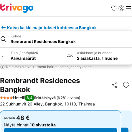
Suosikit
Kirjaud
Val
Katso kaikki majoitukset kohteessa Bangkok
Kohde
Rembrandt Residences Bangkok
Tulo-/lähtöpäivä
Asiakkaat ja huoneet
Päivämäärät
2 asiakasta, 1 huone
Näin maksut vaikuttavat hakutulosten järjestykseen
Rembrandt Residences
Bangkok
Jaa
Li
Hotelli
8,4
Erittäin hyvä
(
6 281 arviota
)
4 Tähtiluokitus
22 Sukhumvit 20 Alley, Bangkok, 10110, Thaimaa
48 €
48 €
alkaen
alkaen
Näytä hinnat
10 sivustolta
Näytä hinnat
10 sivustolta