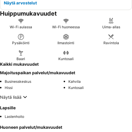
Näytä arvostelut
Huippumukavuudet
Wi-Fi aulassa
Wi-Fi huoneessa
Uima-allas
Pysäköinti
Ilmastointi
Ravintola
Baari
Kuntosali
Kaikki mukavuudet
Majoituspaikan palvelut/mukavuudet
Businesskeskus
Kahvila
Hissi
Kuntosali
Näytä lisää
Lapsille
Lastenhoito
Huoneen palvelut/mukavuudet