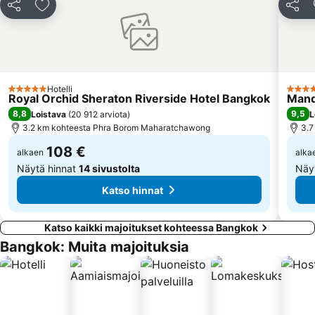
Jaa
Lisää suosikkeihin
Jaa
Samutprakarn Crocodile Farm
MRT Bang Rak Yai
Ramkhamhaeng
BTS Bearing
The Platinum Fashion
BTS Phloen Chit
BTS Bang Na
Dusit Garden Palace
Hotelli
5 Tähtiluokitus
5 Täht
Royal Orchid Sheraton Riverside Hotel Bangkok
Mand
Seacon Square
Grand Palace and Temples and City Tour
8,8
9,5
Loistava
(
20 912 arviota
)
L
3.2 km kohteesta Phra Borom Maharatchawong
3.7
108 €
alkaen
alka
Näytä hinnat
14 sivustolta
Näy
Katso hinnat
Katso kaikki majoitukset kohteessa Bangkok
Bangkok: Muita majoituksia