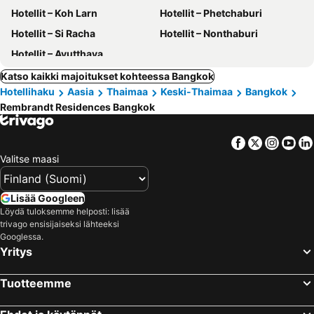
Hotellit – Koh Larn
Hotellit – Phetchaburi
Hotellit – Si Racha
Hotellit – Nonthaburi
Hotellit – Ayutthaya
Katso kaikki majoitukset kohteessa Bangkok
Hotellihaku
Aasia
Thaimaa
Keski-Thaimaa
Bangkok
Rembrandt Residences Bangkok
Facebook
Twitter
Insta
Yo
Valitse maasi
Lisää Googleen
Löydä tuloksemme helposti: lisää
trivago ensisijaiseksi lähteeksi
Googlessa.
Yritys
Tuotteemme