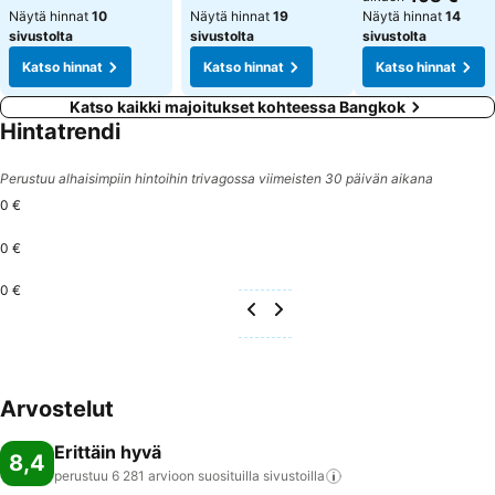
Näytä hinnat
10
Näytä hinnat
19
Näytä hinnat
14
sivustolta
sivustolta
sivustolta
Katso hinnat
Katso hinnat
Katso hinnat
Katso kaikki majoitukset kohteessa Bangkok
Hintatrendi
Perustuu alhaisimpiin hintoihin trivagossa viimeisten 30 päivän aikana
0 €
0 €
0 €
Arvostelut
Erittäin hyvä
8,4
perustuu 6 281 arvioon suosituilla
sivustoilla