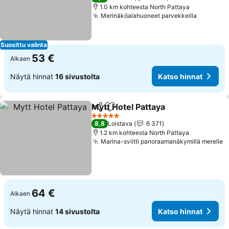
1.0 km kohteesta North Pattaya
Merinäköalahuoneet parvekkeilla
Suosittu valinta
53 €
Alkaen
Näytä hinnat
16 sivustolta
Katso hinnat
Mytt Hotel Pattaya
Jaa
Lisää suosikkeihin
5 Tähtiluokitus
8,8
Loistava
6 371
1.2 km kohteesta North Pattaya
Marina-sviitti panoraamanäkymillä merelle
64 €
Alkaen
Näytä hinnat
14 sivustolta
Katso hinnat