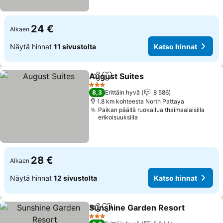
24 €
Alkaen
Näytä hinnat
11 sivustolta
Katso hinnat
August Suites
Jaa
Lisää suosikkeihin
3 Tähtiluokitus
8,3
Erittäin hyvä
8 586
1.8 km kohteesta North Pattaya
Paikan päällä ruokailua thaimaalaisilla
erikoisuuksilla
28 €
Alkaen
Näytä hinnat
12 sivustolta
Katso hinnat
Sunshine Garden Resort
Jaa
Lisää suosikkeihin
3 Tähtiluokitus