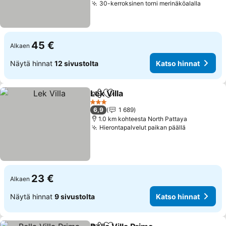
30-kerroksinen torni merinäköalalla
45 €
Alkaen
Näytä hinnat
12 sivustolta
Katso hinnat
Lek Villa
Jaa
Lisää suosikkeihin
3 Tähtiluokitus
6,9
1 689
1.0 km kohteesta North Pattaya
Hierontapalvelut paikan päällä
23 €
Alkaen
Näytä hinnat
9 sivustolta
Katso hinnat