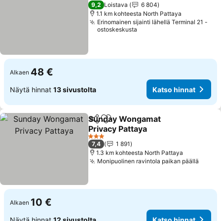
4 Tähtiluokitus
9,2
Loistava
6 804
1.1 km kohteesta North Pattaya
Erinomainen sijainti lähellä Terminal 21 -
ostoskeskusta
48 €
Alkaen
Näytä hinnat
13 sivustolta
Katso hinnat
Sunday Wongamat
Jaa
Lisää suosikkeihin
Privacy Pattaya
3 Tähtiluokitus
7,4
1 891
1.3 km kohteesta North Pattaya
Monipuolinen ravintola paikan päällä
10 €
Alkaen
Näytä hinnat
12 sivustolta
Katso hinnat