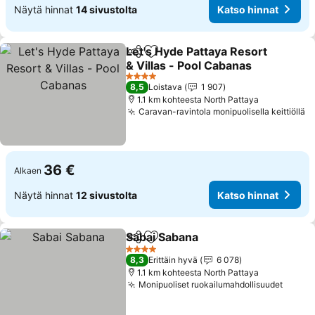
Näytä hinnat
14 sivustolta
Katso hinnat
Let's Hyde Pattaya Resort
Jaa
Lisää suosikkeihin
& Villas - Pool Cabanas
4 Tähtiluokitus
8,5
Loistava
1 907
1.1 km kohteesta North Pattaya
Caravan-ravintola monipuolisella keittiöllä
36 €
Alkaen
Näytä hinnat
12 sivustolta
Katso hinnat
Sabai Sabana
Jaa
Lisää suosikkeihin
4 Tähtiluokitus
8,3
Erittäin hyvä
6 078
1.1 km kohteesta North Pattaya
Monipuoliset ruokailumahdollisuudet