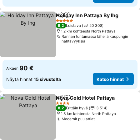
Holiday Inn Pattaya By Ihg
Jaa
Lisää suosikkeihin
5 Tähtiluokitus
9,2
Loistava
20 308
1.2 km kohteesta North Pattaya
Rannan tuntumassa lähellä kaupungin
nähtävyyksiä
90 €
Alkaen
Näytä hinnat
15 sivustolta
Katso hinnat
Nova Gold Hotel Pattaya
Jaa
Lisää suosikkeihin
4 Tähtiluokitus
8,2
Erittäin hyvä
3 514
1.3 km kohteesta North Pattaya
Modernit puulattiat