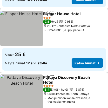
Flipper House Hotel
Jaa
Lisää suosikkeihin
3 Tähtiluokitus
7,8
Hyvä
9 985
2.0 km kohteesta North Pattaya
Omat retki- ja lippupalvelut
25 €
Alkaen
Näytä hinnat
12 sivustolta
Katso hinnat
Pattaya Discovery Beach
Jaa
Lisää suosikkeihin
Hotel
4 Tähtiluokitus
8,4
Erittäin hyvä
15 874
1.6 km kohteesta North Pattaya
Monipuolinen kansainvälinen ja
thaimaalainen ruoka