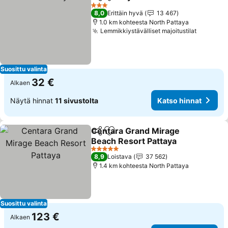
Jaa
Lisää suosikkeihin
3 Tähtiluokitus
8,0
Erittäin hyvä
13 467
1.0 km kohteesta North Pattaya
Lemmikkiystävälliset majoitustilat
Suosittu valinta
32 €
Alkaen
Näytä hinnat
11 sivustolta
Katso hinnat
Centara Grand Mirage
Jaa
Lisää suosikkeihin
Beach Resort Pattaya
5 Tähtiluokitus
8,9
Loistava
37 562
1.4 km kohteesta North Pattaya
Suosittu valinta
123 €
Alkaen