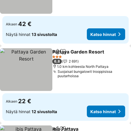
42 €
Alkaen
Näytä hinnat
13 sivustolta
Katso hinnat
Pattaya Garden Resort
Jaa
Lisää suosikkeihin
3 Tähtiluokitus
6,8
2 691
1.0 km kohteesta North Pattaya
Suojaisat bungalowit trooppisissa
puutarhoissa
22 €
Alkaen
Näytä hinnat
12 sivustolta
Katso hinnat
ibis Pattaya