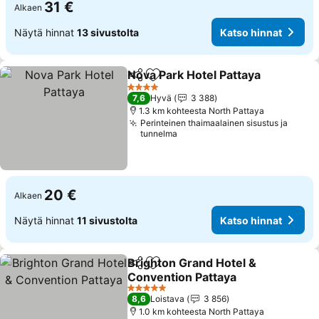
31 €
Alkaen
Näytä hinnat
13 sivustolta
Katso hinnat
Nova Park Hotel Pattaya
Jaa
Lisää suosikkeihin
4 Tähtiluokitus
7,6
Hyvä
3 388
1.3 km kohteesta North Pattaya
Perinteinen thaimaalainen sisustus ja
tunnelma
20 €
Alkaen
Näytä hinnat
11 sivustolta
Katso hinnat
Brighton Grand Hotel &
Jaa
Lisää suosikkeihin
Convention Pattaya
5 Tähtiluokitus
8,6
Loistava
3 856
1.0 km kohteesta North Pattaya