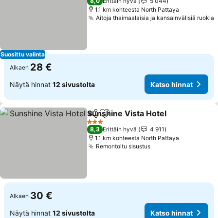
8,0
Erittäin hyvä
5 044
1.1 km kohteesta North Pattaya
Aitoja thaimaalaisia ja kansainvälisiä ruokia
Suosittu valinta
28 €
Alkaen
Näytä hinnat
12 sivustolta
Katso hinnat
Sunshine Vista Hotel
Jaa
Lisää suosikkeihin
3 Tähtiluokitus
8,3
Erittäin hyvä
4 911
1.1 km kohteesta North Pattaya
Remontoitu sisustus
30 €
Alkaen
Näytä hinnat
12 sivustolta
Katso hinnat