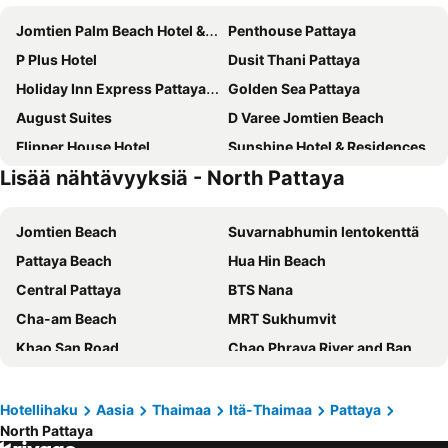
Jomtien Palm Beach Hotel & Resort
Penthouse Pattaya
P Plus Hotel
Dusit Thani Pattaya
Holiday Inn Express Pattaya Central By Ihg
Golden Sea Pattaya
August Suites
D Varee Jomtien Beach
Flipper House Hotel
Sunshine Hotel & Residences
Lisää nähtävyyksiä - North Pattaya
Meliá Pattaya Hotel
Heeton Concept Hotel Pattaya by Compass Hospitality
Jomtien Hisotel
Cape Dara Resort
Jomtien Beach
Suvarnabhumin lentokenttä
LK The Empress
Fifth Pattaya Jomtien
Pattaya Beach
Hua Hin Beach
Intimate Hotel Pattaya
Grande Centre Point Pattaya
Central Pattaya
BTS Nana
Acqua Hotel
Royal Cliff Beach Hotel Pattaya
Cha-am Beach
MRT Sukhumvit
Adelphi Pattaya
Hotel Zing
Khao San Road
Chao Phraya River and Bangkok Waterways Cruise including Wat Arun
Mercure Pattaya Ocean Resort
Holiday Inn Pattaya By Ihg
BTS Asok
Siam Center
Welcome Jomtien Beach Hotel
Jomtien Thani Hotel
White Sand Beach
Lumphini-Park
Vogue Pattaya Hotel
Sunbeam Hotel Pattaya
Hotellihaku
Aasia
Thaimaa
Itä-Thaimaa
Pattaya
North Pattaya
Emporium
Airport Don Mueang
Hotel Amber Pattaya
April Suites