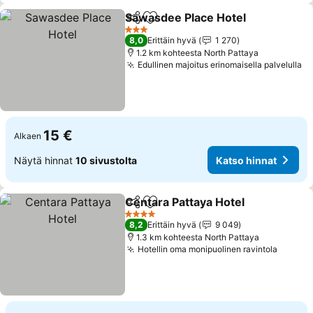
Sawasdee Place Hotel
Jaa
Lisää suosikkeihin
3 Tähtiluokitus
8,0
Erittäin hyvä
1 270
1.2 km kohteesta North Pattaya
Edullinen majoitus erinomaisella palvelulla
15 €
Alkaen
Näytä hinnat
10 sivustolta
Katso hinnat
Centara Pattaya Hotel
Jaa
Lisää suosikkeihin
4 Tähtiluokitus
8,2
Erittäin hyvä
9 049
1.3 km kohteesta North Pattaya
Hotellin oma monipuolinen ravintola