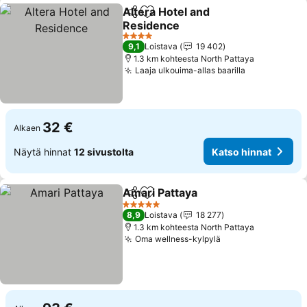
Altera Hotel and
Jaa
Lisää suosikkeihin
Residence
4 Tähtiluokitus
9,1
Loistava
19 402
1.3 km kohteesta North Pattaya
Laaja ulkouima-allas baarilla
32 €
Alkaen
Näytä hinnat
12 sivustolta
Katso hinnat
Amari Pattaya
Jaa
Lisää suosikkeihin
5 Tähtiluokitus
8,9
Loistava
18 277
1.3 km kohteesta North Pattaya
Oma wellness-kylpylä