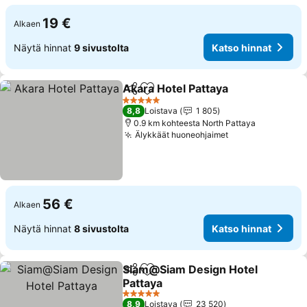
19 €
Alkaen
Näytä hinnat
9 sivustolta
Katso hinnat
Akara Hotel Pattaya
Jaa
Lisää suosikkeihin
5 Tähtiluokitus
8,8
Loistava
1 805
0.9 km kohteesta North Pattaya
Älykkäät huoneohjaimet
56 €
Alkaen
Näytä hinnat
8 sivustolta
Katso hinnat
Siam@Siam Design Hotel
Jaa
Lisää suosikkeihin
Pattaya
5 Tähtiluokitus
8,9
Loistava
23 520