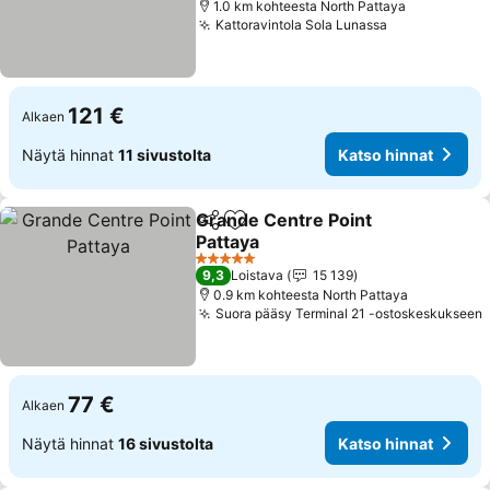
1.0 km kohteesta North Pattaya
Kattoravintola Sola Lunassa
121 €
Alkaen
Näytä hinnat
11 sivustolta
Katso hinnat
Grande Centre Point
Jaa
Lisää suosikkeihin
Pattaya
5 Tähtiluokitus
9,3
Loistava
15 139
0.9 km kohteesta North Pattaya
Suora pääsy Terminal 21 -ostoskeskukseen
77 €
Alkaen
Näytä hinnat
16 sivustolta
Katso hinnat