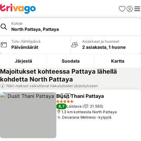
Suosikit
Kirjaud
Val
Kohde
North Pattaya, Pattaya
Tulo-/lähtöpäivä
Asiakkaat ja huoneet
Päivämäärät
2 asiakasta, 1 huone
Järjestä
Suodata
Kartta
Majoitukset kohteessa Pattaya lähellä
kohdetta North Pattaya
Näin maksut vaikuttavat hakutulosten järjestykseen
Dusit Thani Pattaya
Jaa
Lisää suosikkeihin
5 Tähtiluokitus
8,7
Loistava
21 593
1.3 km kohteesta North Pattaya
Devarana Wellness -kylpylä