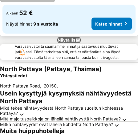
52 €
Alkaen
Näytä hinnat
9 sivustolta
Katso hinnat
Näytä lisää
Varaussivustoilta saamamme hinnat ja saatavuus muuttuvat
jatkuvasti. Tämä tarkoittaa sitä, että et välttämättä aina löydä
varaussivustolta täsmälleen samaa tarjousta kuin trivagosta.
North Pattaya (Pattaya, Thaimaa)
Yhteystiedot
North Pattaya Road
,
20150
,
Usein kysyttyjä kysymyksiä nähtävyydestä
North Pattaya
Mikä tekee nähtävyydestä North Pattaya suositun kohteessa
Pattaya?
Mitä majoituspaikkoja on lähellä nähtävyyttä North Pattaya?
Mitkä nähtävyydet ovat lähellä kohdetta North Pattaya?
Muita huippuhotelleja