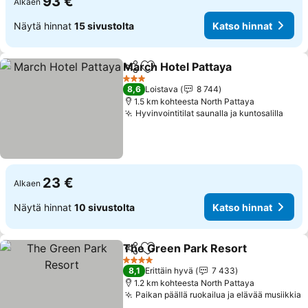
93 €
Alkaen
Näytä hinnat
15 sivustolta
Katso hinnat
March Hotel Pattaya
Jaa
Lisää suosikkeihin
3 Tähtiluokitus
8,6
Loistava
8 744
1.5 km kohteesta North Pattaya
Hyvinvointitilat saunalla ja kuntosalilla
23 €
Alkaen
Näytä hinnat
10 sivustolta
Katso hinnat
The Green Park Resort
Jaa
Lisää suosikkeihin
4 Tähtiluokitus
8,1
Erittäin hyvä
7 433
1.2 km kohteesta North Pattaya
Paikan päällä ruokailua ja elävää musiikkia