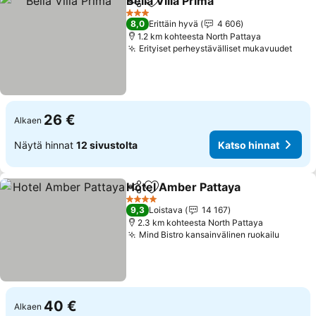
Bella Villa Prima
Jaa
Lisää suosikkeihin
3 Tähtiluokitus
8,0
Erittäin hyvä
4 606
1.2 km kohteesta North Pattaya
Erityiset perheystävälliset mukavuudet
26 €
Alkaen
Näytä hinnat
12 sivustolta
Katso hinnat
Hotel Amber Pattaya
Jaa
Lisää suosikkeihin
4 Tähtiluokitus
9,3
Loistava
14 167
2.3 km kohteesta North Pattaya
Mind Bistro kansainvälinen ruokailu
40 €
Alkaen