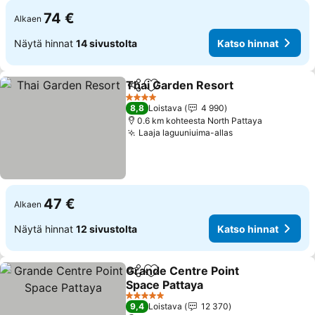
74 €
Alkaen
Näytä hinnat
14 sivustolta
Katso hinnat
Thai Garden Resort
Jaa
Lisää suosikkeihin
4 Tähtiluokitus
8,8
Loistava
4 990
0.6 km kohteesta North Pattaya
Laaja laguuniuima-allas
47 €
Alkaen
Näytä hinnat
12 sivustolta
Katso hinnat
Grande Centre Point
Jaa
Lisää suosikkeihin
Space Pattaya
5 Tähtiluokitus
9,4
Loistava
12 370