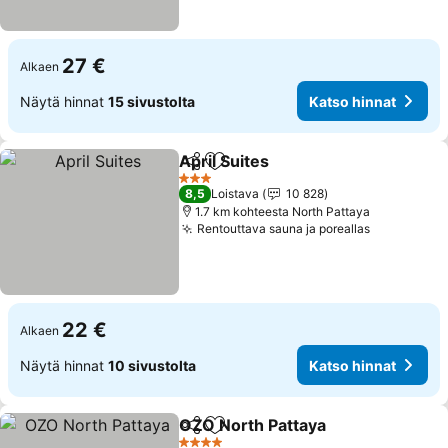
27 €
Alkaen
Näytä hinnat
15 sivustolta
Katso hinnat
April Suites
Jaa
Lisää suosikkeihin
3 Tähtiluokitus
8,5
Loistava
10 828
1.7 km kohteesta North Pattaya
Rentouttava sauna ja poreallas
22 €
Alkaen
Näytä hinnat
10 sivustolta
Katso hinnat
OZO North Pattaya
Jaa
Lisää suosikkeihin