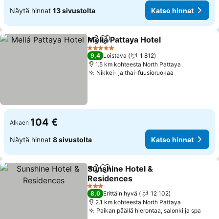
Näytä hinnat
13 sivustolta
Katso hinnat
Meliá Pattaya Hotel
Jaa
Lisää suosikkeihin
5 Tähtiluokitus
9,4
Loistava
1 812
1.5 km kohteesta North Pattaya
Nikkei- ja thai-fuusioruokaa
104 €
Alkaen
Näytä hinnat
8 sivustolta
Katso hinnat
Sunshine Hotel &
Jaa
Lisää suosikkeihin
Residences
3 Tähtiluokitus
8,0
Erittäin hyvä
12 102
2.1 km kohteesta North Pattaya
Paikan päällä hierontaa, salonki ja spa