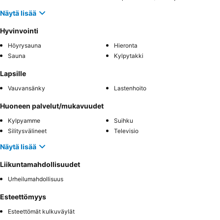
Näytä lisää
Hyvinvointi
Höyrysauna
Hieronta
Sauna
Kylpytakki
Lapsille
Vauvansänky
Lastenhoito
Huoneen palvelut/mukavuudet
Kylpyamme
Suihku
Silitysvälineet
Televisio
Näytä lisää
Liikuntamahdollisuudet
Urheilumahdollisuus
Esteettömyys
Esteettömät kulkuväylät