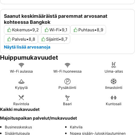
Saanut keskimääräistä paremmat arvosanat
kohteessa Bangkok
Kokemus
•
9,2
Wi-Fi
•
9,1
Puhtaus
•
8,9
Palvelu
•
8,8
Sijainti
•
8,7
Näytä lisää arvosanoja
Huippumukavuudet
Wi-Fi aulassa
Wi-Fi huoneessa
Uima-allas
Kylpylä
Pysäköinti
Ilmastointi
Ravintola
Baari
Kuntosali
Kaikki mukavuudet
Majoituspaikan palvelut/mukavuudet
Businesskeskus
Kahvila
Sisääntuloaula
Nopea sisään-/uloskirjautuminen