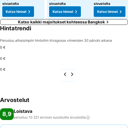
sivustolta
sivustolta
sivustolta
Katso hinnat
Katso hinnat
Katso hinnat
Katso kaikki majoitukset kohteessa Bangkok
Hintatrendi
Perustuu alhaisimpiin hintoihin trivagossa viimeisten 30 päivän aikana
0 €
0 €
0 €
Arvostelut
Loistava
8,9
perustuu 10 221 arvioon suosituilla
sivustoilla