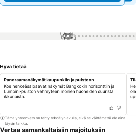
1 / 87
Hyvä tietää
Panoraamanäkymät kaupunkiin ja puistoon
Ti
Koe henkeäsalpaavat näkymät Bangkokin horisonttiin ja
Hem
Lumpini-puiston vehreyteen monien huoneiden suurista
ole
ikkunoista.
up
Tämä yhteenveto on tehty tekoälyn avulla, eikä se välttämättä ole aina
täysin tarkka.
Vertaa samankaltaisiin majoituksiin