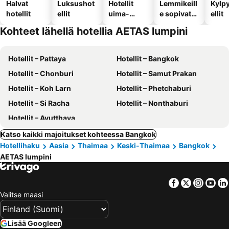
Halvat
Luksushot
Hotellit
Lemmikeill
Kylp
hotellit
ellit
uima-
e sopivat
ellit
altaalla
hotellit
Kohteet lähellä hotellia AETAS lumpini
Hotellit – Pattaya
Hotellit – Bangkok
Hotellit – Chonburi
Hotellit – Samut Prakan
Hotellit – Koh Larn
Hotellit – Phetchaburi
Hotellit – Si Racha
Hotellit – Nonthaburi
Hotellit – Ayutthaya
Katso kaikki majoitukset kohteessa Bangkok
Hotellihaku
Aasia
Thaimaa
Keski-Thaimaa
Bangkok
AETAS lumpini
Facebook
Twitter
Insta
Yo
Valitse maasi
Lisää Googleen