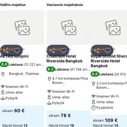
Valittu majoitus
Vastaavia majoituksia
Hotelli
Hotelli
Hotelli
5 Tähtiluokitus
5 Tähtiluokitus
5 Tähtiluokitus
Jaa
Lisää suosikkeihin
Jaa
Lisää suosikkeihin
Jaa
Lisää suo
AETAS lumpini
Chatrium Hotel
Royal Orchid Sher
Riverside Bangkok
Riverside Hotel
8,9
Loistava
(
10 221 arviota
)
Bangkok
9,3
Loistava
(
41 194 arviota
)
Bangkok, Thaimaa
8,8
Loistava
(
20 912 
4.7 km kohteesta Phra
Borom
3.2 km kohteesta P
Ilmainen Wi-Fi
Maharatchawong
Borom
Ilmainen Wi-Fi
Maharatchawong
Uima-allas
Ilmainen Wi-Fi
Uima-allas
Kylpylä
Uima-allas
Kylpylä
Pysäköinti
Katso hinnat
60 €
alkaen
Katso hinnat
78 €
alkaen
Katso hinnat
109 €
alkaen
Näytä hinnat
13
Näytä hinnat
19
Näytä hinnat
14