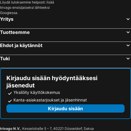
Löydä tuloksemme helposti: lisää
trivago ensisijaiseksi lähteeksi
Googlessa.
Yritys
Tuotteemme
Ehdot ja käytännöt
Tuki
Kirjaudu sisään hyödyntääksesi
jäsenedut
Yksilöity käyttökokemus
Kanta-asiakastarjoukset ja jäsenhinnat
Kirjaudu sisään
trivago N.V.
, Kesselstraße 5 – 7, 40221 Düsseldorf, Saksa