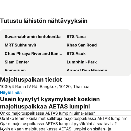
Tutustu lähistön nähtävyyksiin
Laajenna kartta
Suvarnabhumin lentokenttä
BTS Nana
MRT Sukhumvit
Khao San Road
Chao Phraya River and Bangkok Waterways Cruise including Wat Arun
BTS Asok
Siam Center
Lumphini-Park
Emporium
Airport Don Mueang
Majoituspaikan tiedot
Terminal 21
BTS Saphan Taksin
1030/4 Rama IV Rd, Bangkok, 10120, Thaimaa
BTS Siam
MBK Center
Näytä lisää
Bangkok Hua Lamphongin päärautatieasema
Central World Plaza
Usein kysytyt kysymykset koskien
BTS Ekkamai
BTS Phaya Thai
majoituspaikkaa AETAS lumpini
BTS Phrom Phong
BTS Ari
Onko majoituspaikassa AETAS lumpini uima-allas?
Ovatko lemmikkieläimet sallittuja majoituspaikassa AETAS lumpini?
Siam Square
Siam Paragon
Onko majoituspaikassa AETAS lumpini pysäköintiä saatavilla?
Mihin aikaan majoituspaikassa AETAS lumpini on sisään- ja
Baiyoke Tower II
Patpong