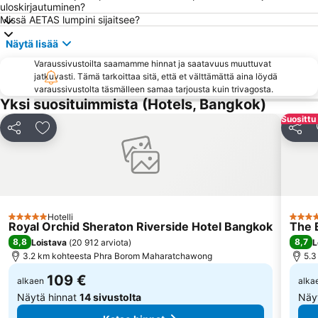
uloskirjautuminen?
BTS Thong Lo
BTS On Nut
Missä AETAS lumpini sijaitsee?
Wat Arun
BTS Ratchathewi
Näytä lisää
Chatuchak Market
Bangkok Port
Varaussivustoilta saamamme hinnat ja saatavuus muuttuvat
jatkuvasti. Tämä tarkoittaa sitä, että et välttämättä aina löydä
BTS Sala Daeng
Yawarat
varaussivustolta täsmälleen samaa tarjousta kuin trivagosta.
BTS Chit Lom
BTS Chong Nonsi
Yksi suosituimmista (Hotels, Bangkok)
Suosittu 
Bangkok City and Temples Tour
MRT Si Lom
Jaa
Lisää suosikkeihin
Jaa
MRT Rama 9
BTS Phra Khanong
BTS Krung Thon Buri
CentralPlaza Bangna
Samutprakarn Crocodile Farm
MRT Bang Rak Yai
Ramkhamhaeng
BTS Bearing
Hotelli
5 Tähtiluokitus
5 Täht
The Platinum Fashion
BTS Phloen Chit
Royal Orchid Sheraton Riverside Hotel Bangkok
The 
8,8
8,7
Loistava
(
20 912 arviota
)
L
BTS Bang Na
Dusit Garden Palace
3.2 km kohteesta Phra Borom Maharatchawong
5.3
Seacon Square
Grand Palace and Temples and City Tour
109 €
alkaen
alka
Näytä hinnat
14 sivustolta
Näy