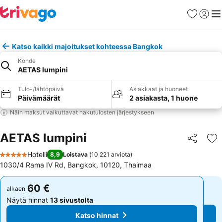
Suosikit
Kirjaud
Val
Katso kaikki majoitukset kohteessa Bangkok
Kohde
AETAS lumpini
Tulo-/lähtöpäivä
Asiakkaat ja huoneet
Päivämäärät
2 asiakasta, 1 huone
Näin maksut vaikuttavat hakutulosten järjestykseen
AETAS lumpini
Jaa
Li
Hotelli
8,9
Loistava
(
10 221 arviota
)
5 Tähtiluokitus
1030/4 Rama IV Rd, Bangkok, 10120, Thaimaa
60 €
60 €
alkaen
alkaen
Näytä hinnat
13 sivustolta
Näytä hinnat
13 sivustolta
Katso hinnat
Katso hinnat