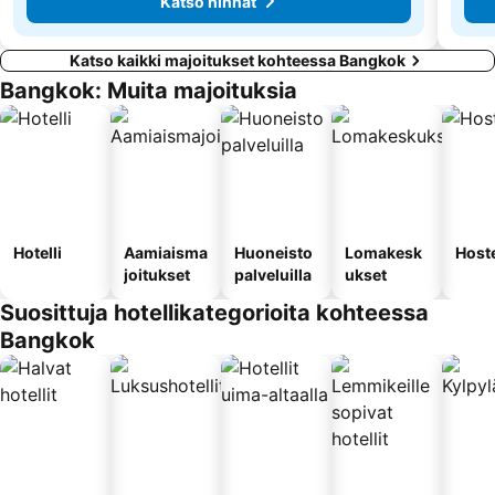
Katso hinnat
Katso kaikki majoitukset kohteessa Bangkok
Bangkok: Muita majoituksia
Hotelli
Aamiaisma
Huoneisto
Lomakesk
Hoste
joitukset
palveluilla
ukset
Suosittuja hotellikategorioita kohteessa
Bangkok