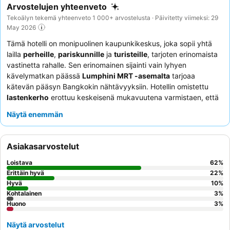
Arvostelujen yhteenveto
Tekoälyn tekemä yhteenveto 1 000+ arvostelusta · Päivitetty viimeksi: 29
May 2026
Tämä hotelli on monipuolinen kaupunkikeskus, joka sopii yhtä
lailla
perheille
,
pariskunnille
ja
turisteille
, tarjoten erinomaista
vastinetta rahalle. Sen erinomainen sijainti vain lyhyen
kävelymatkan päässä
Lumphini MRT -asemalta
tarjoaa
kätevän pääsyn Bangkokin nähtävyyksiin. Hotellin omistettu
lastenkerho
erottuu keskeisenä mukavuutena varmistaen, että
nuoremmat vieraat viihtyvät hyvin. Asiakkaat kehuvat jatkuvasti
Näytä enemmän
henkilökunnan aitoa thaimaalaista vieraanvaraisuutta ja
monipuolista, korkealaatuista
aamiaispöytää
. Optimaalisten
näkymien saamiseksi kannattaa pyytää huonetta ylemmästä
Asiakasarvostelut
kerroksesta, ja joistakin sviiteistä avautuu panoraamanäkymät
Lumpini Parkiin tai One Bangkok -kompleksiin.
Loistava
62
%
Erittäin hyvä
22
%
Hyvä
10
%
Kohtalainen
3
%
Huono
3
%
Näytä arvostelut