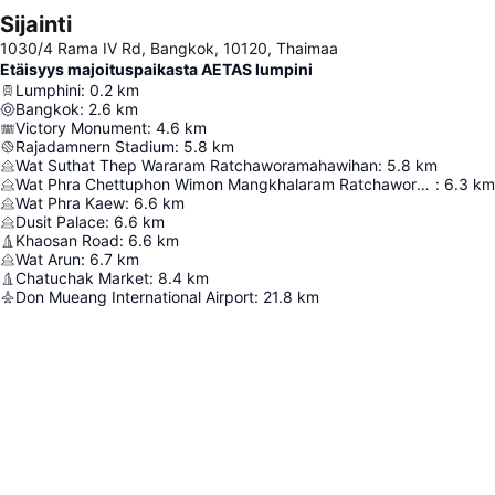
Sijainti
1030/4 Rama IV Rd, Bangkok, 10120, Thaimaa
Etäisyys majoituspaikasta AETAS lumpini
Lumphini
:
0.2
km
Bangkok
:
2.6
km
Victory Monument
:
4.6
km
Rajadamnern Stadium
:
5.8
km
Wat Suthat Thep Wararam Ratchaworamahawihan
:
5.8
km
Wat Phra Chettuphon Wimon Mangkhalaram Ratchaworamahawihan
:
6.3
km
Wat Phra Kaew
:
6.6
km
Dusit Palace
:
6.6
km
Khaosan Road
:
6.6
km
Wat Arun
:
6.7
km
Chatuchak Market
:
8.4
km
Don Mueang International Airport
:
21.8
km