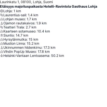
Laurinkatu 1, 08100, Lohja, Suomi
Etäisyys majoituspaikasta Hotelli-Ravintola Gasthaus Lohja
Lohja
:
1
km
Laurentius-sali
:
1.4
km
Lohjan museo
:
1.7
km
Ojamon rautakaivos
:
1.9
km
Teatteri Trala
:
2.7
km
Kaarteen sotamuseo
:
10.4
km
Siuntio
:
14.7
km
Hyrsylänmutka
:
15
km
Mustion Linna
:
15.2
km
Ukinnummen hiidenkirnu
:
17.3
km
Vihdin PopUp Museo
:
17.8
km
Helsinki-Vantaan Lentoasema
:
50.2
km