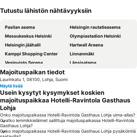
Tutustu lähistön nähtävyyksiin
Laajenna kartta
Pasilan asema
Helsingin rautatieasema
Messukeskus Helsinki
Olympiastadion Helsinki
Helsingin jäähalli
Hartwall Areena
Kamppi Shopping Center
Linnanmäki
Vesipuisto Serena
Länsisatama
Majoituspaikan tiedot
Jätkäsaari
Kaapelitehdas
Laurinkatu 1, 08100, Lohja, Suomi
Otaniemi
Nuuksio National Park
Näytä lisää
Shopping centre Iso Omena
Kampin linja-autoasema
Usein kysytyt kysymykset koskien
Kallio Church
Finlandia Hall
majoituspaikkaa Hotelli-Ravintola Gasthaus
Lohja
Munkkiniemi
Lönnrotinkatu
Onko majoituspaikassa Hotelli-Ravintola Gasthaus Lohja uima-allas?
Espoon rautatieasema
Sello Shopping Mall
Ovatko lemmikkieläimet sallittuja majoituspaikassa Hotelli-Ravintola
Töölönlahti Bay
Dipoli
Gasthaus Lohja?
Onko majoituspaikassa Hotelli-Ravintola Gasthaus Lohja pysäköintiä
Ateneumin taidemuseo
Aleksanterinkatu
saatavilla?