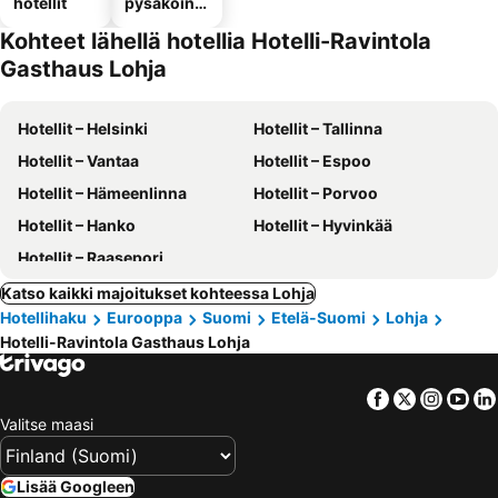
hotellit
pysäköinni
llä
Kohteet lähellä hotellia Hotelli-Ravintola
Gasthaus Lohja
Hotellit – Helsinki
Hotellit – Tallinna
Hotellit – Vantaa
Hotellit – Espoo
Hotellit – Hämeenlinna
Hotellit – Porvoo
Hotellit – Hanko
Hotellit – Hyvinkää
Hotellit – Raasepori
Katso kaikki majoitukset kohteessa Lohja
Hotellihaku
Eurooppa
Suomi
Etelä-Suomi
Lohja
Hotelli-Ravintola Gasthaus Lohja
Facebook
Twitter
Insta
Yo
Valitse maasi
Lisää Googleen