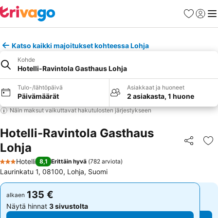
Suosikit
Kirjaud
Val
Katso kaikki majoitukset kohteessa Lohja
Kohde
Hotelli-Ravintola Gasthaus Lohja
Tulo-/lähtöpäivä
Asiakkaat ja huoneet
Päivämäärät
2 asiakasta, 1 huone
Näin maksut vaikuttavat hakutulosten järjestykseen
Hotelli-Ravintola Gasthaus
Lohja
Jaa
Li
Hotelli
8,1
Erittäin hyvä
(
782 arviota
)
3 Tähtiluokitus
Laurinkatu 1, 08100, Lohja, Suomi
135 €
135 €
alkaen
alkaen
Näytä hinnat
3 sivustolta
Näytä hinnat
3 sivustolta