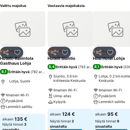
Valittu majoitus
Vastaavia majoituksia
Hotelli
Hotelli
Hotelli
3 Tähtiluokitus
4 Tähtiluokitus
3 Tähtiluokitus
Jaa
Lisää suosikkeihin
Jaa
Lisää suosikkeihin
Jaa
Lisää suo
Hotelli-Ravintola
Hotelli Siuntio
Hiisi Hotel Lohja
Gasthaus Lohja
8,4
8,1
Erittäin hyvä
(
793 arviota
)
Erittäin hyvä
(
536
8,1
Erittäin hyvä
(
782 arviota
)
Siuntio, 3.6 km
Lohja, 0.2 km koht
kohteesta Keskusta
Keskusta
Lohja, Suomi
Ilmainen Wi-Fi
Ilmainen Wi-Fi
Ilmainen Wi-Fi
Uima-allas
Pysäköinti
Pysäköinti
Kylpylä
Lemmikit sallittu
Lemmikit sallittu
124 €
95 €
alkaen
alkaen
135 €
alkaen
Näytä hinnat
2
Näytä hinnat
9
Näytä hinnat
3
sivustolta
sivustolta
sivustolta