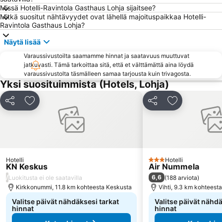
Missä Hotelli-Ravintola Gasthaus Lohja sijaitsee?
Kino Tapiola
Kämp Galleria
Mitkä suositut nähtävyydet ovat lähellä majoituspaikkaa Hotelli-
Helsingin musiikkitalo
Finnish National Opera
Ravintola Gasthaus Lohja?
Kampin kappeli
Nuuksio Classic Trail Marathon
Näytä lisää
Eduskuntatalo
Barona areena
Varaussivustoilta saamamme hinnat ja saatavuus muuttuvat
jatkuvasti. Tämä tarkoittaa sitä, että et välttämättä aina löydä
Espoo Museum of Modern Art EMMA
Kivenlahti Rock
varaussivustolta täsmälleen samaa tarjousta kuin trivagosta.
Huopalahti
Stockmann
Yksi suosituimmista (Hotels, Lohja)
Merimaailma Sealife Helsinki
Wanha satama
Jaa
Lisää suosikkeihin
Jaa
Lisää suosikk
Kaisaniemen kasvitieteellinen puutarha
Hietaniemen uimaranta
Temppeliaukion kirkko
Natural History Museum
Nykytaiteenmuseo Kiasma
Seurasaari
Vihti Ski Center
Calliola
Hotelli
Hotelli
3 Tähtiluokitus
KN Keskus
Air Nummela
Sibelius-monumentti
Swedish Theatre
/
6,6
Luokitusta ei ole saatavilla
(
188 arviota
)
Kirkkonummi, 11.8 km kohteesta Keskusta
Vihti, 9.3 km kohteest
Valitse päivät nähdäksesi tarkat
Valitse päivät nähdä
hinnat
hinnat