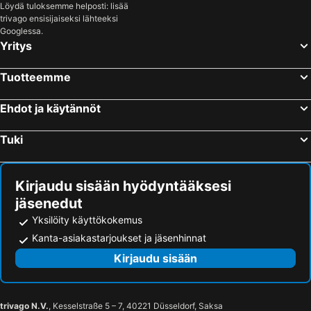
Löydä tuloksemme helposti: lisää
trivago ensisijaiseksi lähteeksi
Googlessa.
Yritys
Tuotteemme
Ehdot ja käytännöt
Tuki
Kirjaudu sisään hyödyntääksesi
jäsenedut
Yksilöity käyttökokemus
Kanta-asiakastarjoukset ja jäsenhinnat
Kirjaudu sisään
trivago N.V.
, Kesselstraße 5 – 7, 40221 Düsseldorf, Saksa