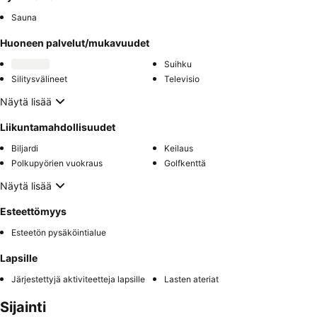
Sauna
Huoneen palvelut/mukavuudet
Suihku
Silitysvälineet
Televisio
Näytä lisää
Liikuntamahdollisuudet
Biljardi
Keilaus
Polkupyörien vuokraus
Golfkenttä
Näytä lisää
Esteettömyys
Esteetön pysäköintialue
Lapsille
Järjestettyjä aktiviteetteja lapsille
Lasten ateriat
Sijainti