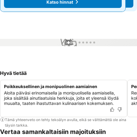
Katso hinnat
Katso hinnat
1 / 8
Hyvä tietää
Poikkeuksellinen ja monipuolinen aamiainen
Pe
Aloita päiväsi erinomaisella ja monipuolisella aamiaisella,
Re
joka sisältää ainutlaatuisia herkkuja, joita et yleensä löydä
ko
muualta, taaten ihastuttavan kulinaarisen kokemuksen.
akt
Tämä yhteenveto on tehty tekoälyn avulla, eikä se välttämättä ole aina
täysin tarkka.
Vertaa samankaltaisiin majoituksiin