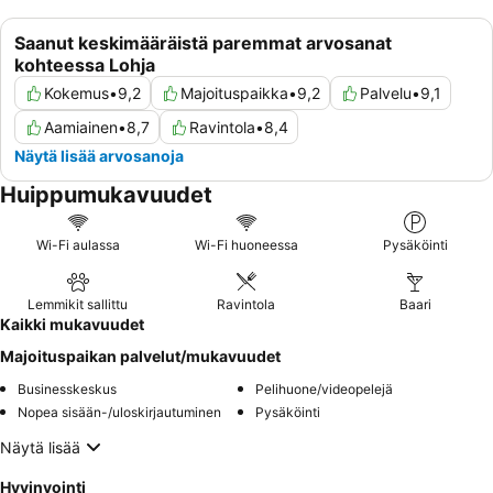
Saanut keskimääräistä paremmat arvosanat
kohteessa Lohja
Kokemus
•
9,2
Majoituspaikka
•
9,2
Palvelu
•
9,1
Aamiainen
•
8,7
Ravintola
•
8,4
Näytä lisää arvosanoja
Huippumukavuudet
Wi-Fi aulassa
Wi-Fi huoneessa
Pysäköinti
Lemmikit sallittu
Ravintola
Baari
Kaikki mukavuudet
Majoituspaikan palvelut/mukavuudet
Businesskeskus
Pelihuone/videopelejä
Nopea sisään-/uloskirjautuminen
Pysäköinti
Näytä lisää
Hyvinvointi