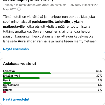
Tekoälyn tekemä yhteenveto 300+ arvostelusta · Päivitetty viimeksi: 29
May 2026
Tämä hotelli on viehättävä ja monipuolinen pakopaikka, joka
sopii erinomaisesti
pariskunnille, turisteille ja yksin
matkustaville
, jotka etsivät yhdistelmää rentoutumista ja
tutkimusmatkailua. Sen erinomainen sijainti tarjoaa helpon
pääsyn kaupungin keskustaan ja miellyttävän kävelymatkan
läheiselle
Auralahden rannalle
ja rauhalliseen mäntymetsään.
Hotellin erinomainen mukavuus on sen loistava
sauna
, joka
Näytä enemmän
tarjoaa täydellisen tavan rentoutua toiminnantäyteisen päivän
jälkeen. Asiakkaat kehuvat jatkuvasti
ystävällistä ja avuliasta
henkilökuntaa
sekä
monipuolista ja runsasta aamiaista
, jossa
Asiakasarvostelut
on erilaisia tuoreita ja kasvisvaihtoehtoja. Todella rauhallisen
kokemuksen saamiseksi kannattaa pyytää puutarhaan päin
Loistava
48
%
olevaa huonetta mahdollisen melun minimoimiseksi.
Erittäin hyvä
37
%
Hyvä
8
%
Kohtalainen
4
%
Huono
3
%
Näytä arvostelut