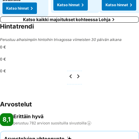
Katso hinnat
Katso hinnat
Katso hinnat
Katso kaikki majoitukset kohteessa Lohja
Hintatrendi
Perustuu alhaisimpiin hintoihin trivagossa viimeisten 30 päivän aikana
0 €
0 €
0 €
Arvostelut
Erittäin hyvä
8,1
perustuu 782 arvioon suosituilla
sivustoilla
Arvostelujen yhteenveto