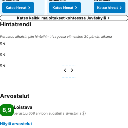
Katso hinnat
Katso hinnat
Katso hinnat
Katso kaikki majoitukset kohteessa Jyväskylä
Hintatrendi
Perustuu alhaisimpiin hintoihin trivagossa viimeisten 30 päivän aikana
0 €
0 €
0 €
Arvostelut
Loistava
8,9
perustuu 609 arvioon suosituilla
sivustoilla
Näytä arvostelut