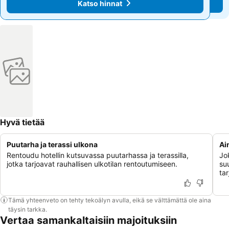
Katso hinnat
Katso hinnat
Hyvä tietää
Puutarha ja terassi ulkona
Ai
Rentoudu hotellin kutsuvassa puutarhassa ja terassilla,
Jo
jotka tarjoavat rauhallisen ulkotilan rentoutumiseen.
suu
tar
Tämä yhteenveto on tehty tekoälyn avulla, eikä se välttämättä ole aina
täysin tarkka.
Vertaa samankaltaisiin majoituksiin