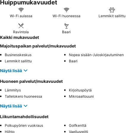
Huippumukavuudet
Wi-Fi aulassa
Wi-Fi huoneessa
Lemmikit sallittu
Ravintola
Baari
Kaikki mukavuudet
Majoituspaikan palvelut/mukavuudet
Businesskeskus
Nopea sisään-/uloskirjautuminen
Lemmikit sallittu
Baari
Näytä lisää
Huoneen palvelut/mukavuudet
Lämmitys
Kirjoituspöytä
Tallelokero huoneessa
Mikroaaltouuni
Näytä lisää
Liikuntamahdollisuudet
Polkupyörien vuokraus
Golfkenttä
Hiihto
Vaellusreitti