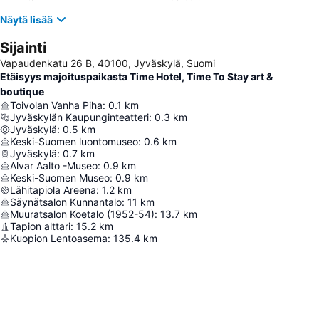
Näytä lisää
Sijainti
Vapaudenkatu 26 B, 40100, Jyväskylä, Suomi
Etäisyys majoituspaikasta Time Hotel, Time To Stay art &
boutique
Toivolan Vanha Piha
:
0.1
km
Jyväskylän Kaupunginteatteri
:
0.3
km
Jyväskylä
:
0.5
km
Keski-Suomen luontomuseo
:
0.6
km
Jyväskylä
:
0.7
km
Alvar Aalto -Museo
:
0.9
km
Keski-Suomen Museo
:
0.9
km
Lähitapiola Areena
:
1.2
km
Säynätsalon Kunnantalo
:
11
km
Muuratsalon Koetalo (1952-54)
:
13.7
km
Tapion alttari
:
15.2
km
Kuopion Lentoasema
:
135.4
km