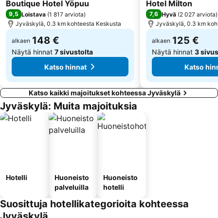
4 Tähtiluokitus
Boutique Hotel Yöpuu
Hotel Milton
9,5
7,6
Loistava
(
1 817 arviota
)
Hyvä
(
2 027 arviota
)
Jyväskylä, 0.3 km kohteesta Keskusta
Jyväskylä, 0.3 km koh
148 €
125 €
alkaen
alkaen
Näytä hinnat
7 sivustolta
Näytä hinnat
3 sivus
Katso hinnat
Katso hin
Katso kaikki majoitukset kohteessa Jyväskylä
Jyväskylä: Muita majoituksia
Hotelli
Huoneisto
Huoneisto
palveluilla
hotelli
Suosittuja hotellikategorioita kohteessa
Jyväskylä