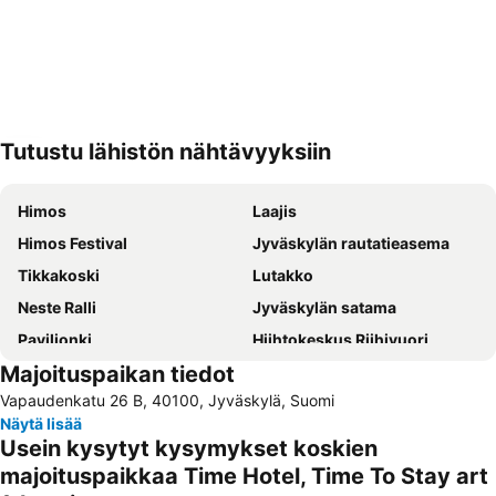
Tutustu lähistön nähtävyyksiin
Laajenna kartta
Himos
Laajis
Himos Festival
Jyväskylän rautatieasema
Tikkakoski
Lutakko
Neste Ralli
Jyväskylän satama
Paviljonki
Hiihtokeskus Riihivuori
Majoituspaikan tiedot
Jyväskylän lentoasema
Tekniikka
Vapaudenkatu 26 B, 40100, Jyväskylä, Suomi
Alvar Aalto -museo
ELECTRICAL INDUSTRY, TELECOMMUNICATIONS, LIGHT AND AV
Näytä lisää
WOOD AND BIOENERGY
Viini
Usein kysytyt kysymykset koskien
Jyväskylä Bus Station
majoituspaikkaa Time Hotel, Time To Stay art