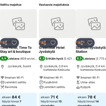
Valittu majoitus
Vastaavia majoituksia
Hotelli
Hotelli
Hotelli
3 Tähtiluokitus
3 Tähtiluokitus
4 Tähtiluokitus
Jaa
Lisää suosikkeihin
Jaa
Lisää suosikkeihin
Jaa
Lisää suo
Time Hotel, Time To
GreenStar Hotel
Scandic Jyväskylä
Stay art & boutique
Jyväskylä
Station
8,9
8,3
8,5
Loistava
(
609 arviota
)
Erittäin hyvä
(
5 421 arviota
)
Loistava
(
3 775 
Jyväskylä, Suomi
Jyväskylä, 0.6 km
Jyväskylä, 0.4 km
kohteesta Keskusta
kohteesta Keskust
Ilmainen Wi-Fi
Ilmainen Wi-Fi
Ilmainen Wi-Fi
Lemmikit sallittu
Pysäköinti
Uima-allas
Ravintola
Lemmikit sallittu
Kylpylä
84 €
71 €
78 €
alkaen
alkaen
alkaen
Näytä hinnat
7
Näytä hinnat
15
Näytä hinnat
14
sivustolta
sivustolta
sivustolta