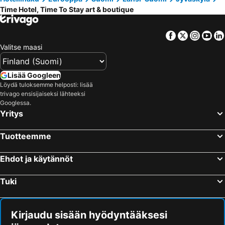
Time Hotel, Time To Stay art & boutique
Facebook
Twitter
Insta
Yo
Valitse maasi
Lisää Googleen
Löydä tuloksemme helposti: lisää
trivago ensisijaiseksi lähteeksi
Googlessa.
Yritys
Tuotteemme
Ehdot ja käytännöt
Tuki
Kirjaudu sisään hyödyntääksesi