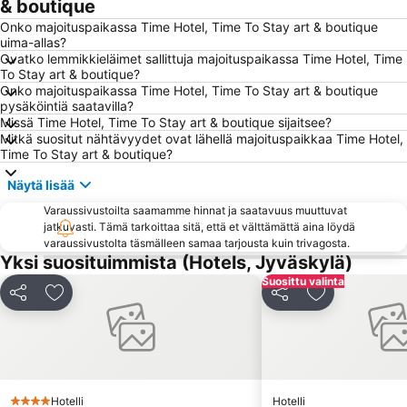
& boutique
Onko majoituspaikassa Time Hotel, Time To Stay art & boutique
uima-allas?
Ovatko lemmikkieläimet sallittuja majoituspaikassa Time Hotel, Time
To Stay art & boutique?
Onko majoituspaikassa Time Hotel, Time To Stay art & boutique
pysäköintiä saatavilla?
Missä Time Hotel, Time To Stay art & boutique sijaitsee?
Mitkä suositut nähtävyydet ovat lähellä majoituspaikkaa Time Hotel,
Time To Stay art & boutique?
Näytä lisää
Varaussivustoilta saamamme hinnat ja saatavuus muuttuvat
jatkuvasti. Tämä tarkoittaa sitä, että et välttämättä aina löydä
varaussivustolta täsmälleen samaa tarjousta kuin trivagosta.
Yksi suosituimmista (Hotels, Jyväskylä)
Suosittu valinta
Jaa
Lisää suosikkeihin
Jaa
Lisää suosikk
Hotelli
Hotelli