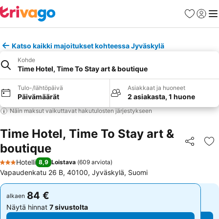
Suosikit
Kirjaud
Val
Katso kaikki majoitukset kohteessa Jyväskylä
Kohde
Time Hotel, Time To Stay art & boutique
Tulo-/lähtöpäivä
Asiakkaat ja huoneet
Päivämäärät
2 asiakasta, 1 huone
Näin maksut vaikuttavat hakutulosten järjestykseen
Time Hotel, Time To Stay art &
boutique
Jaa
Li
Hotelli
8,9
Loistava
(
609 arviota
)
3 Tähtiluokitus
Vapaudenkatu 26 B, 40100, Jyväskylä, Suomi
84 €
84 €
alkaen
alkaen
Näytä hinnat
7 sivustolta
Näytä hinnat
7 sivustolta