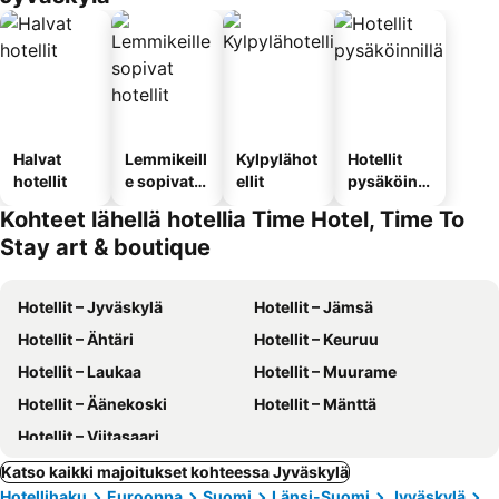
Halvat
Lemmikeill
Kylpylähot
Hotellit
hotellit
e sopivat
ellit
pysäköinni
hotellit
llä
Kohteet lähellä hotellia Time Hotel, Time To
Stay art & boutique
Hotellit – Jyväskylä
Hotellit – Jämsä
Hotellit – Ähtäri
Hotellit – Keuruu
Hotellit – Laukaa
Hotellit – Muurame
Hotellit – Äänekoski
Hotellit – Mänttä
Hotellit – Viitasaari
Katso kaikki majoitukset kohteessa Jyväskylä
Hotellihaku
Eurooppa
Suomi
Länsi-Suomi
Jyväskylä