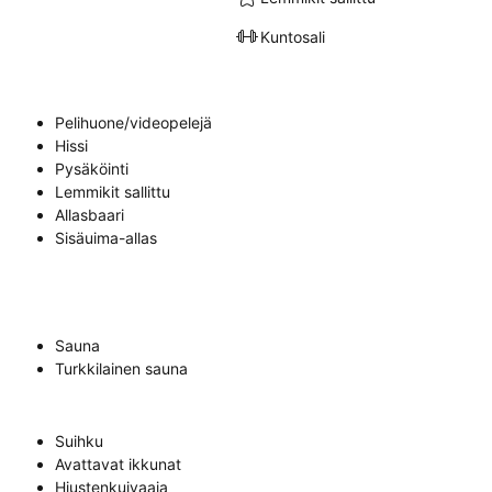
Kuntosali
Pelihuone/videopelejä
Hissi
Pysäköinti
Lemmikit sallittu
Allasbaari
Sisäuima-allas
Sauna
Turkkilainen sauna
Suihku
Avattavat ikkunat
Hiustenkuivaaja