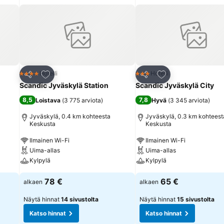
Lisää suosikkeihin
Lisää suosikkeihin
Hotelli
Hotelli
4 Tähtiluokitus
3 Tähtiluokitus
Jaa
Jaa
Scandic Jyväskylä Station
Scandic Jyväskylä City
8,5
7,8
Loistava
(
3 775 arviota
)
Hyvä
(
3 345 arviota
)
Jyväskylä, 0.4 km kohteesta
Jyväskylä, 0.3 km kohteest
Keskusta
Keskusta
Ilmainen Wi-Fi
Ilmainen Wi-Fi
Uima-allas
Uima-allas
Kylpylä
Kylpylä
78 €
65 €
alkaen
alkaen
Näytä hinnat
14 sivustolta
Näytä hinnat
15 sivustolta
Katso hinnat
Katso hinnat