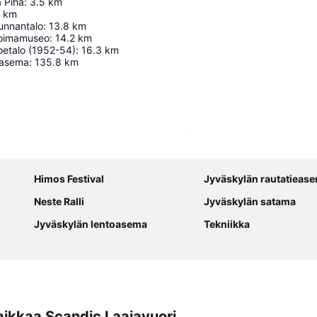
 Piha
:
3.5
km
km
unnantalo
:
13.8
km
oimamuseo
:
14.2
km
oetalo (1952-54)
:
16.3
km
oasema
:
135.8
km
Laajenna kartta
Himos Festival
Jyväskylän rautatieas
Neste Ralli
Jyväskylän satama
Jyväskylän lentoasema
Tekniikka
ikkaa Scandic Laajavuori