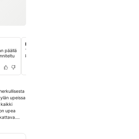
Laajavuoren luonto ja hiihtomahdollisuudet
an päällä
Tutustu ympäröivään erämaahan. Laajavuoren hiihtokes
nniteltu
kilometrin päässä ja pääset suoraan Laajavuoren luontopo
herkullisesta
kylän upeissa
kattava.
n