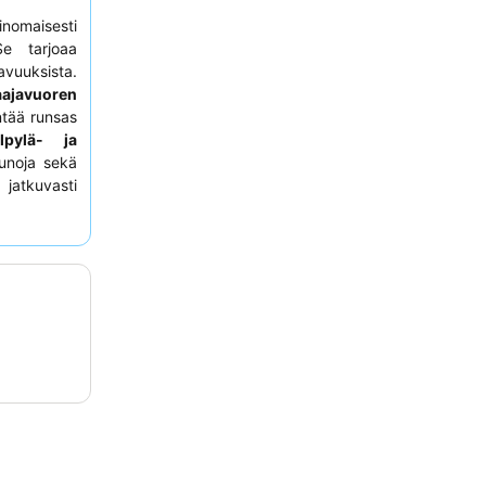
inomaisesti
Se tarjoaa
avuuksista.
ajavuoren
ntää runsas
lpylä- ja
aunoja sekä
jatkuvasti
uolista ja
si harkitse
avuutta ja