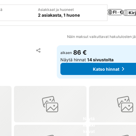
vä
Asiakkaat ja huoneet
FI · €
Kir
2 asiakasta, 1 huone
Näin maksut vaikuttavat hakutulosten jä
Lisää suosikkeihin
86 €
alkaen
Jaa
Näytä hinnat
14 sivustolta
Katso hinnat