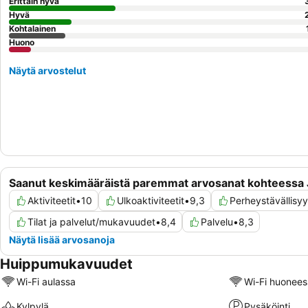
Erittäin hyvä
Hyvä
Kohtalainen
Huono
Näytä arvostelut
Saanut keskimääräistä paremmat arvosanat kohteessa 
Aktiviteetit
•
10
Ulkoaktiviteetit
•
9,3
Perheystävällisy
Tilat ja palvelut/mukavuudet
•
8,4
Palvelu
•
8,3
Näytä lisää arvosanoja
Huippumukavuudet
Wi-Fi aulassa
Wi-Fi huonees
Kylpylä
Pysäköinti