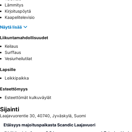
Lämmitys
Kirjoituspöytä
Kaapelitelevisio
Näytä lisää
Liikuntamahdollisuudet
Keilaus
Surffaus
Vesiurheilutilat
Lapsille
Leikkipaikka
Esteettömyys
Esteettömät kulkuväylät
Sijainti
Laajavuorentie 30, 40740, Jyväskylä, Suomi
Etäisyys majoituspaikasta Scandic Laajavuori