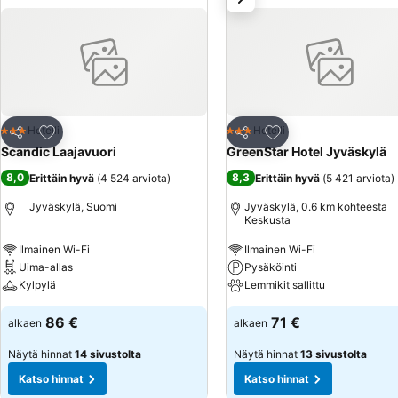
Lisää suosikkeihin
Lisää suosikkeihin
Hotelli
Hotelli
3 Tähtiluokitus
3 Tähtiluokitus
Jaa
Jaa
Scandic Laajavuori
GreenStar Hotel Jyväskylä
8,0
8,3
Erittäin hyvä
(
4 524 arviota
)
Erittäin hyvä
(
5 421 arviota
)
Jyväskylä, Suomi
Jyväskylä, 0.6 km kohteesta
Keskusta
Ilmainen Wi-Fi
Ilmainen Wi-Fi
Uima-allas
Pysäköinti
Kylpylä
Lemmikit sallittu
86 €
71 €
alkaen
alkaen
Näytä hinnat
14 sivustolta
Näytä hinnat
13 sivustolta
Katso hinnat
Katso hinnat