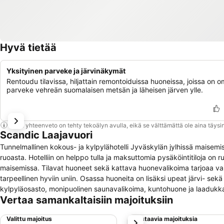
Hyvä tietää
Yksityinen parveke ja järvinäkymät
Rentoudu tilavissa, hiljattain remontoiduissa huoneissa, joissa on 
parveke vehreän suomalaisen metsän ja läheisen järven ylle.
Tämä yhteenveto on tehty tekoälyn avulla, eikä se välttämättä ole aina täysin
Scandic Laajavuori
Tunnelmallinen kokous- ja kylpylähotelli Jyväskylän jylhissä maisemiss
ruoasta. Hotelliin on helppo tulla ja maksuttomia pysäköintitiloja on
maisemissa. Tilavat huoneet sekä kattava huonevalikoima tarjoaa vaihtoehtoja jokaiseen tarpeeseen. Huoneissa on mukavat sängyt sekä kaikki
tarpeellinen hyviin uniin. Osassa huoneita on lisäksi upeat järvi- sekä metsä
kylpyläosasto, monipuolinen saunavalikoima, kuntohuone ja laadukka
Vertaa samankaltaisiin majoituksiin
Hotellissa on kaksi ravintolaa, rento kahvila ja baari sekä kylpyläosastolla oma allasbaari. Muuntuvissa kokous- j
perinteiset kokoukset, tapahtumat tai vaikka messut. Hotellissa on m
Valittu majoitus
Vastaavia majoituksia
seuraava
ulkopysäköintialue.