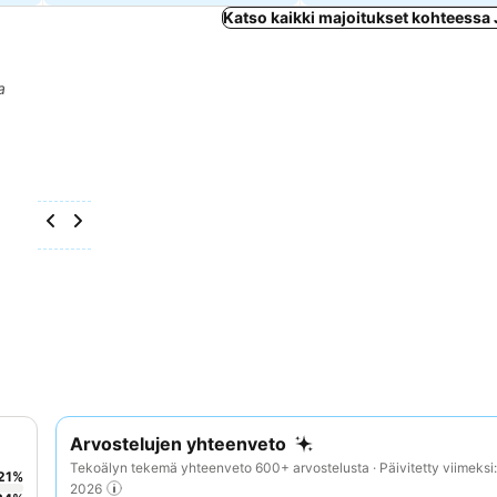
Katso kaikki majoitukset kohteessa
a
Arvostelujen yhteenveto
Tekoälyn tekemä yhteenveto 600+ arvostelusta · Päivitetty viimeksi
21
%
2026