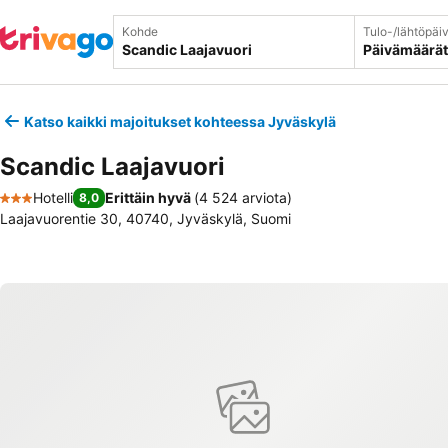
Kohde
Tulo-/lähtöpäi
Päivämäärät
Katso kaikki majoitukset kohteessa Jyväskylä
Scandic Laajavuori
Hotelli
Erittäin hyvä
(
4 524 arviota
)
8,0
3 Tähtiluokitus
Laajavuorentie 30, 40740, Jyväskylä, Suomi