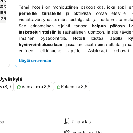
34
%
20
%
Tämä hotelli on monipuolinen pakopaikka, joka sopii er
18
%
perheille
,
turisteille
ja aktiivista lomaa etsiville. 
7
%
viehättävän yhdistelmän nostalgiasta ja moderneista muk
Sen erinomainen sijainti tarjoaa
helpon pääsyn La
laskettelurinteisiin
ja rauhalliseen luontoon, ja sitä täyde
ilmainen pysäköintitila. Hotelli loistaa laajalla
ky
hyvinvointialueellaan
, jossa on useita uima-altaita ja s
erillinen leikkihuone lapsille. Asiakkaat kehuvat 
vieraanvaraista ja avuliasta henkilökuntaa
sekä monip
Näytä enemmän
laadukasta aamiaisbuffetia. Parhaan kokemuksen saamisek
vastikään remontoitua huonetta, joka tarjoaa lisää muk
tyyliä.
Jyväskylä
ys
•
8,9
Aamiainen
•
8,8
Kokemus
•
8,6
sa
Uima-allas
Lemmikit sallittu