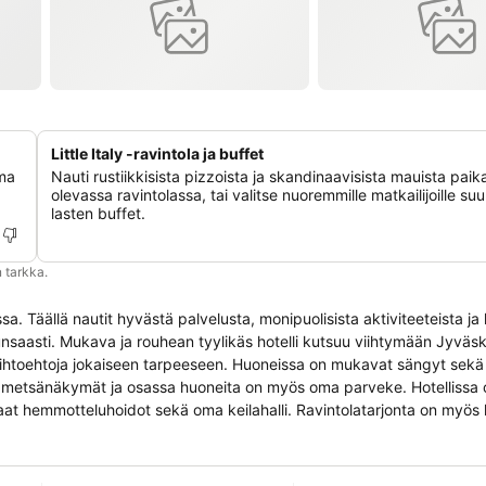
Little Italy -ravintola ja buffet
oma
Nauti rustiikkisista pizzoista ja skandinaavisista mauista paik
olevassa ravintolassa, tai valitse nuoremmille matkailijoille suu
lasten buffet.
 tarkka.
a. Täällä nautit hyvästä palvelusta, monipuolisista aktiviteeteista ja 
 runsaasti. Mukava ja rouhean tyylikäs hotelli kutsuu viihtymään Jyväs
näkymät ja osassa huoneita on myös oma parveke. Hotellissa on upea
at hemmotteluhoidot sekä oma keilahalli. Ravintolatarjonta on myös 
a juhlatiloissa on helppo järjestää
aksuton langaton internetyhteys kaikissa tiloissa sekä suuri maksuto