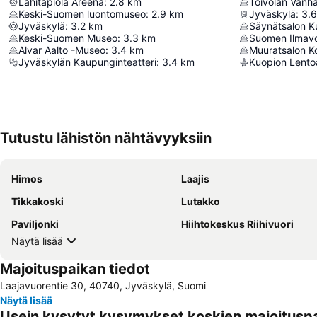
Lähitapiola Areena
:
2.8
km
Toivolan Vanha
Keski-Suomen luontomuseo
:
2.9
km
Jyväskylä
:
3.6
Jyväskylä
:
3.2
km
Säynätsalon K
Keski-Suomen Museo
:
3.3
km
Suomen Ilmav
Alvar Aalto -Museo
:
3.4
km
Muuratsalon K
Jyväskylän Kaupunginteatteri
:
3.4
km
Kuopion Lent
Tutustu lähistön nähtävyyksiin
Himos
Laajis
Tikkakoski
Lutakko
Paviljonki
Hiihtokeskus Riihivuori
Näytä lisää
Majoituspaikan tiedot
Laajavuorentie 30, 40740, Jyväskylä, Suomi
Näytä lisää
Usein kysytyt kysymykset koskien majoituspa