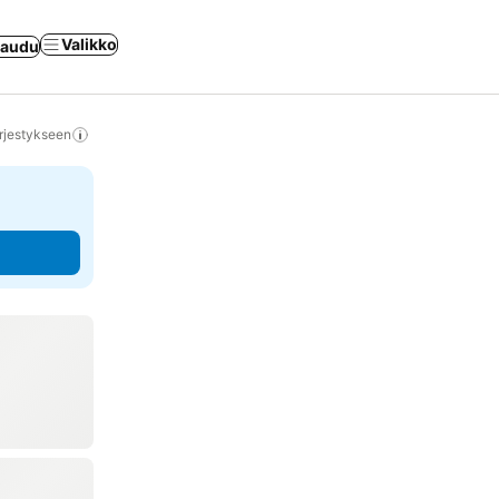
Valikko
jaudu
rjestykseen