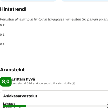
Hintatrendi
Perustuu alhaisimpiin hintoihin trivagossa viimeisten 30 päivän aikan
0 €
0 €
0 €
Arvostelut
Erittäin hyvä
8,0
perustuu 4 524 arvioon suosituilla
sivustoilla
Asiakasarvostelut
Loistava