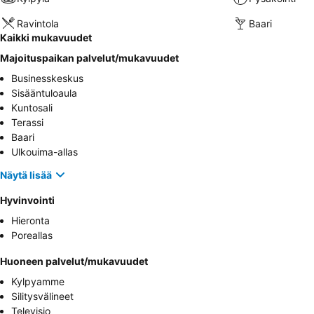
Ravintola
Baari
Kaikki mukavuudet
Majoituspaikan palvelut/mukavuudet
Businesskeskus
Sisääntuloaula
Kuntosali
Terassi
Baari
Ulkouima-allas
Näytä lisää
Hyvinvointi
Hieronta
Poreallas
Huoneen palvelut/mukavuudet
Kylpyamme
Silitysvälineet
Televisio