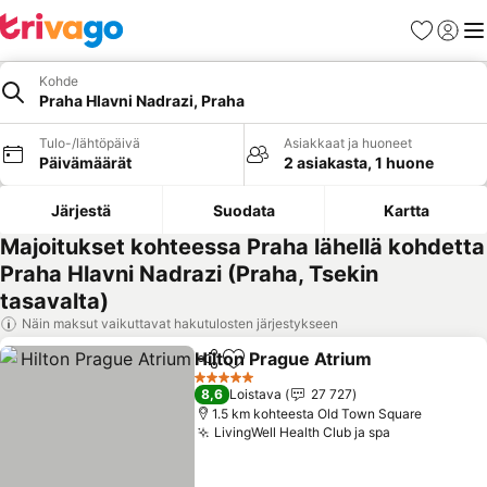
Suosikit
Kirjaud
Val
Kohde
Praha Hlavni Nadrazi, Praha
Tulo-/lähtöpäivä
Asiakkaat ja huoneet
Päivämäärät
2 asiakasta, 1 huone
Järjestä
Suodata
Kartta
Majoitukset kohteessa Praha lähellä kohdetta
Praha Hlavni Nadrazi (Praha, Tsekin
tasavalta)
Näin maksut vaikuttavat hakutulosten järjestykseen
Hilton Prague Atrium
Jaa
Lisää suosikkeihin
5 Tähtiluokitus
8,6
Loistava
27 727
1.5 km kohteesta Old Town Square
LivingWell Health Club ja spa