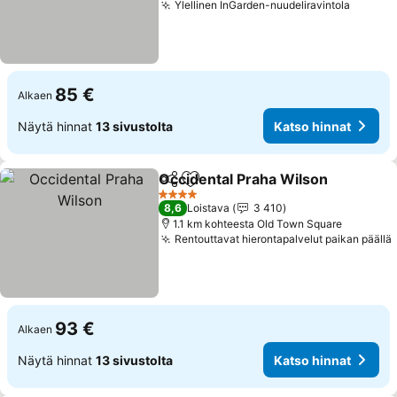
Ylellinen InGarden-nuudeliravintola
85 €
Alkaen
Näytä hinnat
13 sivustolta
Katso hinnat
Occidental Praha Wilson
Jaa
Lisää suosikkeihin
4 Tähtiluokitus
8,6
Loistava
3 410
1.1 km kohteesta Old Town Square
Rentouttavat hierontapalvelut paikan päällä
93 €
Alkaen
Näytä hinnat
13 sivustolta
Katso hinnat