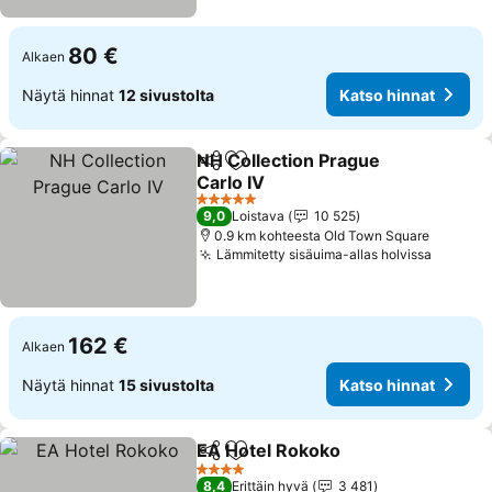
80 €
Alkaen
Näytä hinnat
12 sivustolta
Katso hinnat
NH Collection Prague
Jaa
Lisää suosikkeihin
Carlo IV
5 Tähtiluokitus
9,0
Loistava
10 525
0.9 km kohteesta Old Town Square
Lämmitetty sisäuima-allas holvissa
162 €
Alkaen
Näytä hinnat
15 sivustolta
Katso hinnat
EA Hotel Rokoko
Jaa
Lisää suosikkeihin
4 Tähtiluokitus
8,4
Erittäin hyvä
3 481