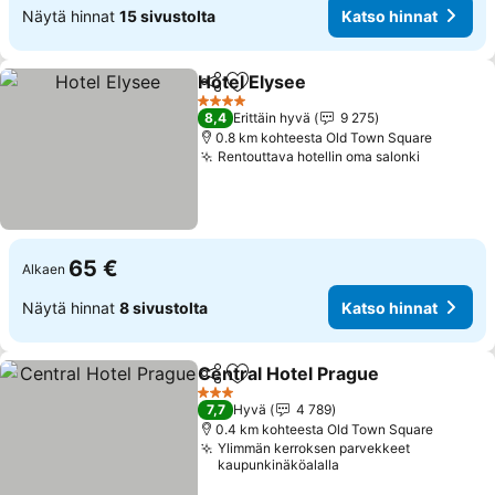
Näytä hinnat
15 sivustolta
Katso hinnat
Hotel Elysee
Jaa
Lisää suosikkeihin
4 Tähtiluokitus
8,4
Erittäin hyvä
9 275
0.8 km kohteesta Old Town Square
Rentouttava hotellin oma salonki
65 €
Alkaen
Näytä hinnat
8 sivustolta
Katso hinnat
Central Hotel Prague
Jaa
Lisää suosikkeihin
3 Tähtiluokitus
7,7
Hyvä
4 789
0.4 km kohteesta Old Town Square
Ylimmän kerroksen parvekkeet
kaupunkinäköalalla