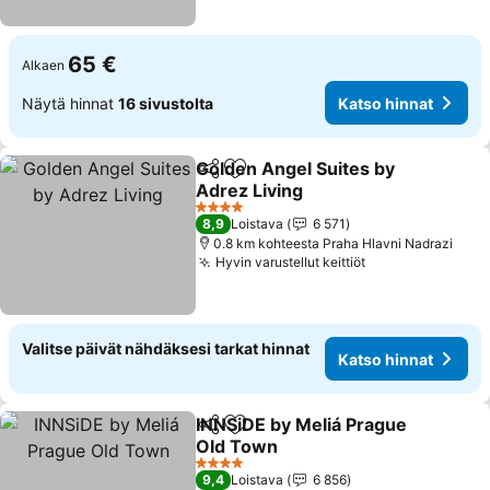
65 €
Alkaen
Näytä hinnat
16 sivustolta
Katso hinnat
Golden Angel Suites by
Jaa
Lisää suosikkeihin
Adrez Living
4 Tähtiluokitus
8,9
Loistava
6 571
0.8 km kohteesta Praha Hlavni Nadrazi
Hyvin varustellut keittiöt
Valitse päivät nähdäksesi tarkat hinnat
Katso hinnat
INNSiDE by Meliá Prague
Jaa
Lisää suosikkeihin
Old Town
4 Tähtiluokitus
9,4
Loistava
6 856