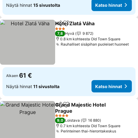
Näytä hinnat
15 sivustolta
Katso hinnat
Hotel Zlatá Váha
Jaa
Lisää suosikkeihin
3 Tähtiluokitus
7,8
Hyvä
9 872
0.8 km kohteesta Old Town Square
Rauhalliset sisäpihan puoleiset huoneet
61 €
Alkaen
Näytä hinnat
11 sivustolta
Katso hinnat
Grand Majestic Hotel
Jaa
Lisää suosikkeihin
Prague
4 Tähtiluokitus
9,0
Loistava
16 880
0.7 km kohteesta Old Town Square
Perinteinen thai-hierontakeskus