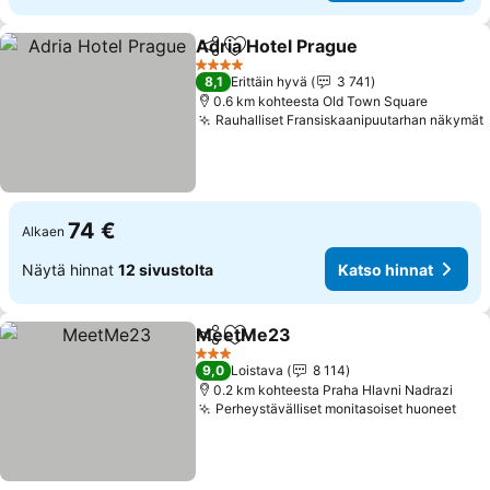
Adria Hotel Prague
Jaa
Lisää suosikkeihin
4 Tähtiluokitus
8,1
Erittäin hyvä
3 741
0.6 km kohteesta Old Town Square
Rauhalliset Fransiskaanipuutarhan näkymät
74 €
Alkaen
Näytä hinnat
12 sivustolta
Katso hinnat
MeetMe23
Jaa
Lisää suosikkeihin
3 Tähtiluokitus
9,0
Loistava
8 114
0.2 km kohteesta Praha Hlavni Nadrazi
Perheystävälliset monitasoiset huoneet