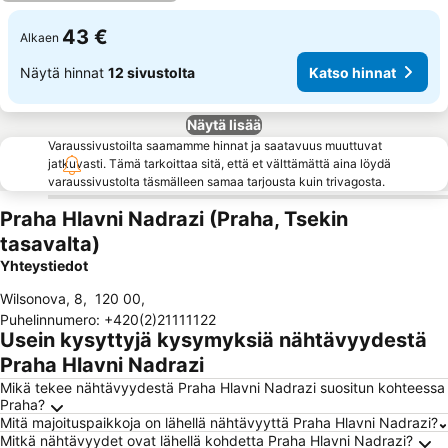
43 €
Alkaen
Näytä hinnat
12 sivustolta
Katso hinnat
Näytä lisää
Varaussivustoilta saamamme hinnat ja saatavuus muuttuvat
jatkuvasti. Tämä tarkoittaa sitä, että et välttämättä aina löydä
varaussivustolta täsmälleen samaa tarjousta kuin trivagosta.
Praha Hlavni Nadrazi (Praha, Tsekin
tasavalta)
Yhteystiedot
Wilsonova, 8
,
120 00
,
Puhelinnumero
:
+420(2)21111122
Usein kysyttyjä kysymyksiä nähtävyydestä
Praha Hlavni Nadrazi
Mikä tekee nähtävyydestä Praha Hlavni Nadrazi suositun kohteessa
Praha?
Mitä majoituspaikkoja on lähellä nähtävyyttä Praha Hlavni Nadrazi?
Mitkä nähtävyydet ovat lähellä kohdetta Praha Hlavni Nadrazi?