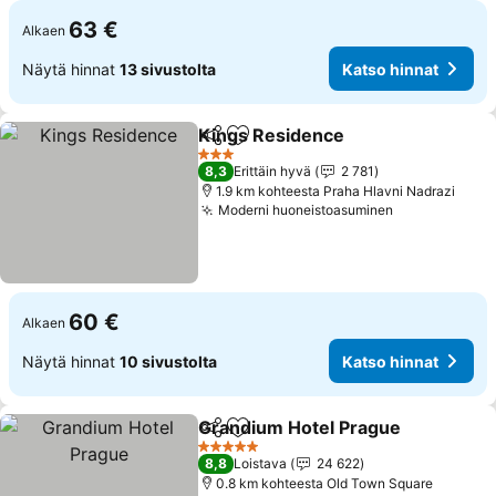
63 €
Alkaen
Näytä hinnat
13 sivustolta
Katso hinnat
Kings Residence
Jaa
Lisää suosikkeihin
3 Tähtiluokitus
8,3
Erittäin hyvä
2 781
1.9 km kohteesta Praha Hlavni Nadrazi
Moderni huoneistoasuminen
60 €
Alkaen
Näytä hinnat
10 sivustolta
Katso hinnat
Grandium Hotel Prague
Jaa
Lisää suosikkeihin
5 Tähtiluokitus
8,8
Loistava
24 622
0.8 km kohteesta Old Town Square