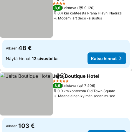
Jaa
Lisää suosikkeihin
4 Tähtiluokitus
8,6
Loistava
9 120
0.4 km kohteesta Praha Hlavni Nadrazi
Moderni art deco -sisustus
48 €
Alkaen
Näytä hinnat
12 sivustolta
Katso hinnat
Jalta Boutique Hotel
Jaa
Lisää suosikkeihin
5 Tähtiluokitus
8,5
Loistava
7 406
0.9 km kohteesta Old Town Square
Maanalainen kylmän sodan museo
103 €
Alkaen