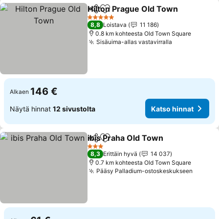
Hilton Prague Old Town
Jaa
Lisää suosikkeihin
5 Tähtiluokitus
8,8
Loistava
11 186
0.8 km kohteesta Old Town Square
Sisäuima-allas vastavirralla
146 €
Alkaen
Näytä hinnat
12 sivustolta
Katso hinnat
ibis Praha Old Town
Jaa
Lisää suosikkeihin
3 Tähtiluokitus
8,3
Erittäin hyvä
14 037
0.7 km kohteesta Old Town Square
Pääsy Palladium-ostoskeskukseen