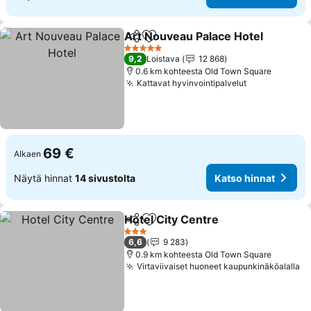
Art Nouveau Palace Hotel
Jaa
Lisää suosikkeihin
5 Tähtiluokitus
9,2
Loistava
12 868
0.6 km kohteesta Old Town Square
Kattavat hyvinvointipalvelut
69 €
Alkaen
Näytä hinnat
14 sivustolta
Katso hinnat
Hotel City Centre
Jaa
Lisää suosikkeihin
3 Tähtiluokitus
6,6
9 283
0.9 km kohteesta Old Town Square
Virtaviivaiset huoneet kaupunkinäköalalla