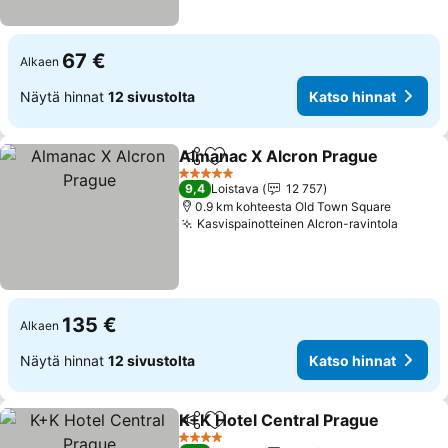
67 €
Alkaen
Näytä hinnat
12 sivustolta
Katso hinnat
Almanac X Alcron Prague
Jaa
Lisää suosikkeihin
5 Tähtiluokitus
9,4
Loistava
12 757
0.9 km kohteesta Old Town Square
Kasvispainotteinen Alcron-ravintola
135 €
Alkaen
Näytä hinnat
12 sivustolta
Katso hinnat
K+K Hotel Central Prague
Jaa
Lisää suosikkeihin
4 Tähtiluokitus