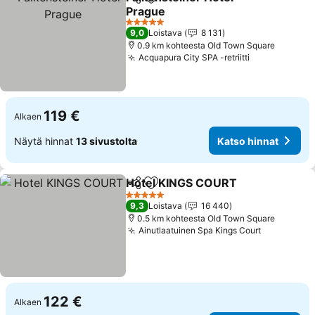
Jaa
Lisää suosikkeihin
Prague
5 Tähtiluokitus
9,0
Loistava
8 131
0.9 km kohteesta Old Town Square
Acquapura City SPA -retriitti
119 €
Alkaen
Näytä hinnat
13 sivustolta
Katso hinnat
Hotel KINGS COURT
Jaa
Lisää suosikkeihin
5 Tähtiluokitus
9,3
Loistava
16 440
0.5 km kohteesta Old Town Square
Ainutlaatuinen Spa Kings Court
122 €
Alkaen