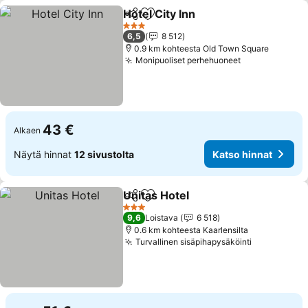
Hotel City Inn
Jaa
Lisää suosikkeihin
3 Tähtiluokitus
6,5
8 512
0.9 km kohteesta Old Town Square
Monipuoliset perhehuoneet
43 €
Alkaen
Näytä hinnat
12 sivustolta
Katso hinnat
Unitas Hotel
Jaa
Lisää suosikkeihin
3 Tähtiluokitus
9,6
Loistava
6 518
0.6 km kohteesta Kaarlensilta
Turvallinen sisäpihapysäköinti