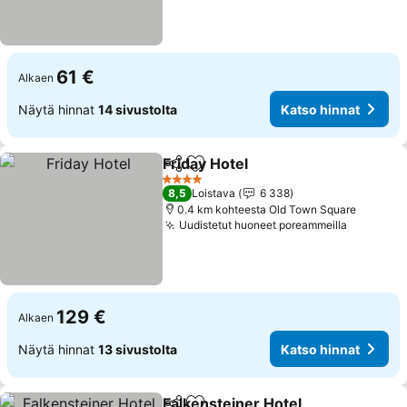
61 €
Alkaen
Näytä hinnat
14 sivustolta
Katso hinnat
Friday Hotel
Jaa
Lisää suosikkeihin
4 Tähtiluokitus
8,5
Loistava
6 338
0.4 km kohteesta Old Town Square
Uudistetut huoneet poreammeilla
129 €
Alkaen
Näytä hinnat
13 sivustolta
Katso hinnat
Falkensteiner Hotel