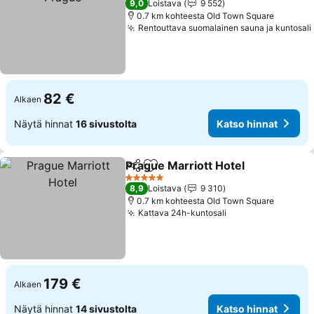
9,0
Loistava
9 552
0.7 km kohteesta Old Town Square
Rentouttava suomalainen sauna ja kuntosali
82 €
Alkaen
Näytä hinnat
16 sivustolta
Katso hinnat
Prague Marriott Hotel
Jaa
Lisää suosikkeihin
5 Tähtiluokitus
8,9
Loistava
9 310
0.7 km kohteesta Old Town Square
Kattava 24h-kuntosali
179 €
Alkaen
Näytä hinnat
14 sivustolta
Katso hinnat