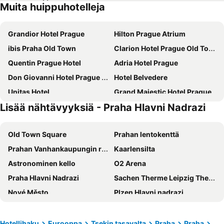
Muita huippuhotelleja
Grandior Hotel Prague
Hilton Prague Atrium
ibis Praha Old Town
Clarion Hotel Prague Old Town
Quentin Prague Hotel
Adria Hotel Prague
Don Giovanni Hotel Prague - Great Hotels of The World
Hotel Belvedere
Unitas Hotel
Grand Majestic Hotel Prague
Lisää nähtävyyksiä - Praha Hlavni Nadrazi
Antik Hotel Prague
Eurostars Thalia
Hotel Royal Prague
Hotel Bologna
Old Town Square
Prahan lentokenttä
Charles Bridge Palace
Central Hotel Prague
Prahan Vanhankaupungin raatihuone
Kaarlensilta
Hermitage Hotel Prague
Occidental Praha Five
Astronominen kello
O2 Arena
Hotel Relax Inn
a&o Praha Rhea
Praha Hlavni Nadrazi
Sachen Therme Leipzig Thermal Spa
The Gold Bank
Grand Hotel Prague Towers
Nové Město
Plzen Hlavni nadrazi
Clarion Congress Hotel Prague
The Cloud One Prague
Vinohrady
Parizska
Hotel Leon D´Oro
Botanique Hotel Prague
Žižkov
Hlavnínádraží Metro Station
Hotel Clement
ibis Praha Mala Strana
Hotellihaku
Eurooppa
Tsekin tasavalta
Praha
Praha