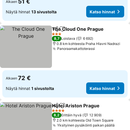
51 €
Alkaen
Näytä hinnat
13 sivustolta
Katso hinnat
The Cloud One Prague
Jaa
Lisää suosikkeihin
3 Tähtiluokitus
8,7
Loistava
6 692
0.8 km kohteesta Praha Hlavni Nadrazi
Panoraamakattoterassi
72 €
Alkaen
Näytä hinnat
1 sivustolta
Katso hinnat
Hotel Ariston Prague
Jaa
Lisää suosikkeihin
4 Tähtiluokitus
8,2
Erittäin hyvä
12 909
2.0 km kohteesta Old Town Square
Yksityinen pysäköinti paikan päällä