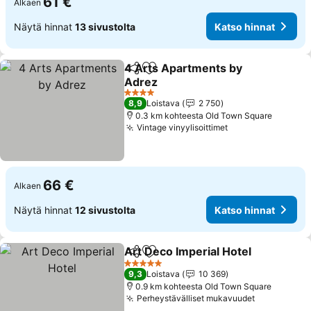
61 €
Alkaen
Näytä hinnat
13 sivustolta
Katso hinnat
4 Arts Apartments by
Jaa
Lisää suosikkeihin
Adrez
4 Tähtiluokitus
8,9
Loistava
2 750
0.3 km kohteesta Old Town Square
Vintage vinyylisoittimet
66 €
Alkaen
Näytä hinnat
12 sivustolta
Katso hinnat
Art Deco Imperial Hotel
Jaa
Lisää suosikkeihin
5 Tähtiluokitus
9,3
Loistava
10 369
0.9 km kohteesta Old Town Square
Perheystävälliset mukavuudet