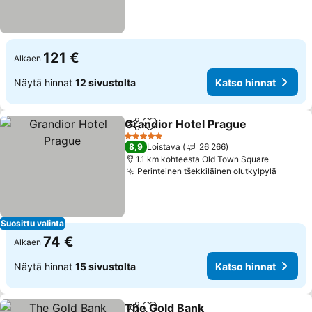
121 €
Alkaen
Näytä hinnat
12 sivustolta
Katso hinnat
Grandior Hotel Prague
Jaa
Lisää suosikkeihin
5 Tähtiluokitus
8,9
Loistava
26 266
1.1 km kohteesta Old Town Square
Perinteinen tšekkiläinen olutkylpylä
Suosittu valinta
74 €
Alkaen
Näytä hinnat
15 sivustolta
Katso hinnat
The Gold Bank