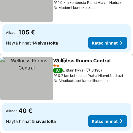
1.0 km kohteesta Praha Hlavni Nadrazi
Moderni kuntokeskus
105 €
Alkaen
Näytä hinnat
14 sivustolta
Katso hinnat
Wellness Rooms Central
Jaa
Lisää suosikkeihin
2 Tähtiluokitus
8,1
Erittäin hyvä
6 190
0.7 km kohteesta Praha Hlavni Nadrazi
Ainutlaatuiset kapselihuoneet
40 €
Alkaen
Näytä hinnat
5 sivustolta
Katso hinnat