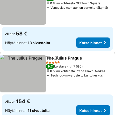
0.8 km kohteesta Old Town Square
Venceslauksen aukion parvekenäkymät
58 €
Alkaen
Näytä hinnat
13 sivustolta
Katso hinnat
The Julius Prague
Jaa
Lisää suosikkeihin
5 Tähtiluokitus
9,7
Loistava
7 580
0.5 km kohteesta Praha Hlavni Nadrazi
Technogym-varusteltu kuntokeskus
154 €
Alkaen
Näytä hinnat
11 sivustolta
Katso hinnat