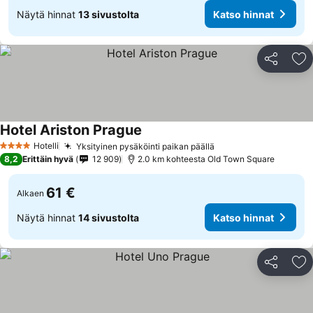
Näytä hinnat
13 sivustolta
Katso hinnat
Jaa
Li
Hotel Ariston Prague
Katso hinnat
Hotelli
Yksityinen pysäköinti paikan päällä
Katso hinnat
4 Tähtiluokitus
8,2
Erittäin hyvä
12 909
2.0 km kohteesta Old Town Square
61 €
Alkaen
Näytä hinnat
14 sivustolta
Katso hinnat
Jaa
Li