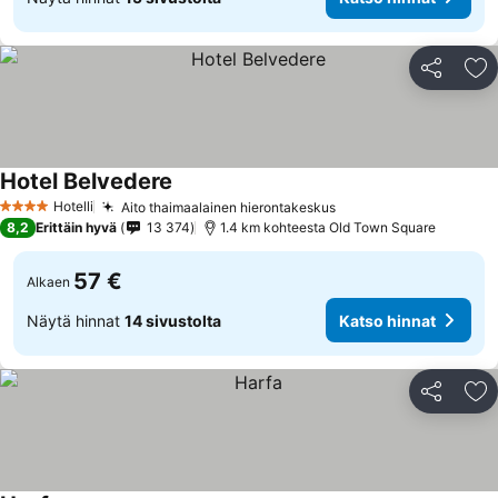
Jaa
Li
Hotel Belvedere
Katso hinnat
Hotelli
Aito thaimaalainen hierontakeskus
Katso hinnat
4 Tähtiluokitus
8,2
Erittäin hyvä
13 374
1.4 km kohteesta Old Town Square
57 €
Alkaen
Näytä hinnat
14 sivustolta
Katso hinnat
Jaa
Li