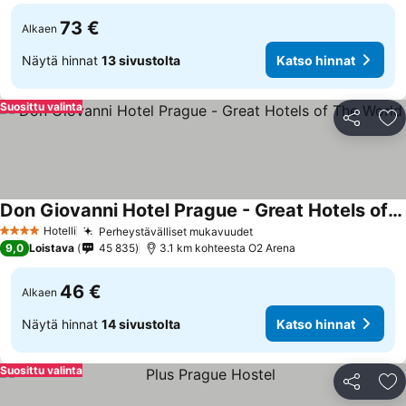
73 €
Alkaen
Näytä hinnat
13 sivustolta
Katso hinnat
Suosittu valinta
Jaa
Li
Don Giovanni Hotel Prague - Great Hotels of The World
Katso hinnat
Hotelli
Perheystävälliset mukavuudet
Katso hinnat
4 Tähtiluokitus
9,0
Loistava
45 835
3.1 km kohteesta O2 Arena
46 €
Alkaen
Näytä hinnat
14 sivustolta
Katso hinnat
Suosittu valinta
Jaa
Li