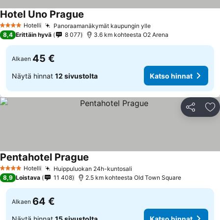
Hotel Uno Prague
Katso hinnat
Hotelli
Panoraamanäkymät kaupungin ylle
Katso hinnat
4 Tähtiluokitus
8,4
Erittäin hyvä
8 077
3.6 km kohteesta O2 Arena
45 €
Alkaen
Näytä hinnat
12 sivustolta
Katso hinnat
Jaa
Li
Pentahotel Prague
Katso hinnat
Hotelli
Huippuluokan 24h-kuntosali
Katso hinnat
4 Tähtiluokitus
8,9
Loistava
11 408
2.5 km kohteesta Old Town Square
64 €
Alkaen
Näytä hinnat
15 sivustolta
Katso hinnat