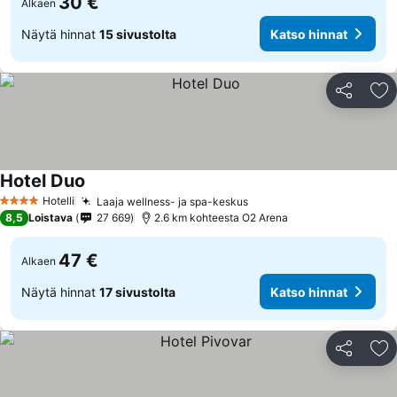
30 €
Alkaen
Näytä hinnat
15 sivustolta
Katso hinnat
Jaa
Li
Hotel Duo
Katso hinnat
Hotelli
Laaja wellness- ja spa-keskus
Katso hinnat
4 Tähtiluokitus
8,5
Loistava
27 669
2.6 km kohteesta O2 Arena
47 €
Alkaen
Näytä hinnat
17 sivustolta
Katso hinnat
Jaa
Li