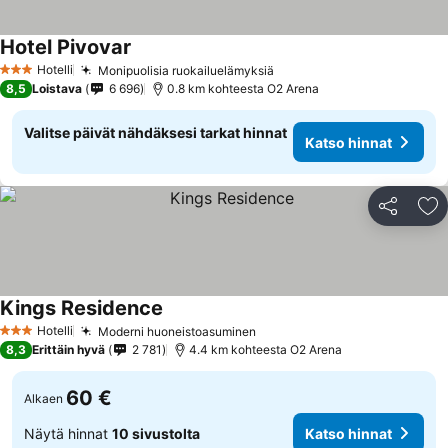
Hotel Pivovar
Katso hinnat
Hotelli
Monipuolisia ruokailuelämyksiä
Katso hinnat
3 Tähtiluokitus
8,5
Loistava
6 696
0.8 km kohteesta O2 Arena
Valitse päivät nähdäksesi tarkat hinnat
Katso hinnat
Jaa
Li
Kings Residence
Katso hinnat
Hotelli
Moderni huoneistoasuminen
Katso hinnat
3 Tähtiluokitus
8,3
Erittäin hyvä
2 781
4.4 km kohteesta O2 Arena
60 €
Alkaen
Näytä hinnat
10 sivustolta
Katso hinnat