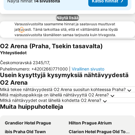
Näytä hinnat
14 sivustolta
Katso hinnat
Näytä lisää
Varaussivustoilta saamamme hinnat ja saatavuus muuttuvat
jatkuvasti. Tämä tarkoittaa sitä, että et välttämättä aina löydä
varaussivustolta täsmälleen samaa tarjousta kuin trivagosta.
O2 Arena (Praha, Tsekin tasavalta)
Yhteystiedot
Českomoravská 2345/17
,
Puhelinnumero
:
+420(266)771000
|
Virallinen sivusto
Usein kysyttyjä kysymyksiä nähtävyydestä
O2 Arena
Mikä tekee nähtävyydestä O2 Arena suositun kohteessa Praha?
Mitä majoituspaikkoja on lähellä nähtävyyttä O2 Arena?
Mitkä nähtävyydet ovat lähellä kohdetta O2 Arena?
Muita huippuhotelleja
Grandior Hotel Prague
Hilton Prague Atrium
ibis Praha Old Town
Clarion Hotel Prague Old Town