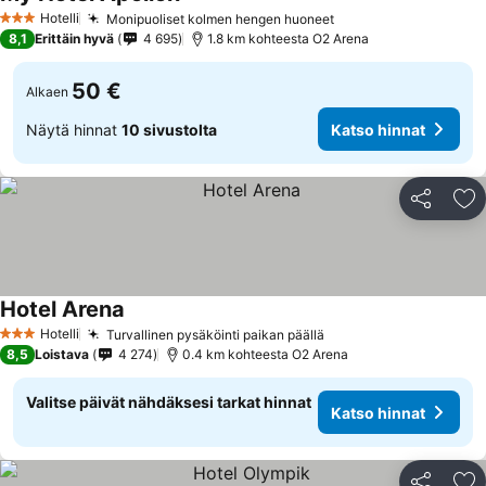
Katso hinnat
Hotelli
Monipuoliset kolmen hengen huoneet
Katso hinnat
3 Tähtiluokitus
8,1
Erittäin hyvä
4 695
1.8 km kohteesta O2 Arena
50 €
Alkaen
Näytä hinnat
10 sivustolta
Katso hinnat
Jaa
Li
Hotel Arena
Katso hinnat
Hotelli
Turvallinen pysäköinti paikan päällä
Katso hinnat
3 Tähtiluokitus
8,5
Loistava
4 274
0.4 km kohteesta O2 Arena
Valitse päivät nähdäksesi tarkat hinnat
Katso hinnat