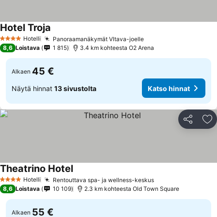
Hotel Troja
Katso hinnat
Hotelli
Panoraamanäkymät Vltava-joelle
Katso hinnat
4 Tähtiluokitus
8,6
Loistava
1 815
3.4 km kohteesta O2 Arena
45 €
Alkaen
Näytä hinnat
13 sivustolta
Katso hinnat
Jaa
Li
Theatrino Hotel
Katso hinnat
Hotelli
Rentouttava spa- ja wellness-keskus
Katso hinnat
4 Tähtiluokitus
8,6
Loistava
10 109
2.3 km kohteesta Old Town Square
55 €
Alkaen