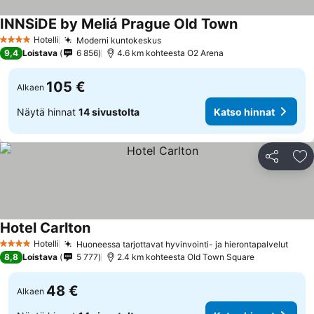
INNSiDE by Meliá Prague Old Town
Katso hinnat
Hotelli
Moderni kuntokeskus
Katso hinnat
4 Tähtiluokitus
9,4
Loistava
6 856
4.6 km kohteesta O2 Arena
105 €
Alkaen
Näytä hinnat
14 sivustolta
Katso hinnat
Jaa
Li
Hotel Carlton
Katso hinnat
Hotelli
Huoneessa tarjottavat hyvinvointi- ja hierontapalvelut
Kats
4 Tähtiluokitus
8,8
Loistava
5 777
2.4 km kohteesta Old Town Square
48 €
Alkaen