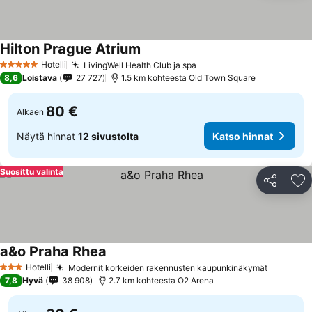
Hilton Prague Atrium
Katso hinnat
Hotelli
LivingWell Health Club ja spa
Katso hinnat
5 Tähtiluokitus
8,6
Loistava
27 727
1.5 km kohteesta Old Town Square
80 €
Alkaen
Näytä hinnat
12 sivustolta
Katso hinnat
Suosittu valinta
Jaa
Li
a&o Praha Rhea
Katso hinnat
Hotelli
Modernit korkeiden rakennusten kaupunkinäkymät
Katso hi
3 Tähtiluokitus
7,8
Hyvä
38 908
2.7 km kohteesta O2 Arena