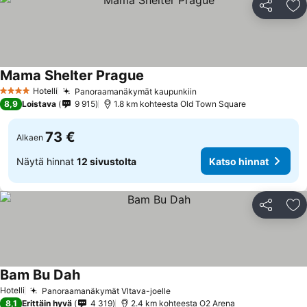
Jaa
Li
Mama Shelter Prague
Katso hinnat
Hotelli
Panoraamanäkymät kaupunkiin
Katso hinnat
4 Tähtiluokitus
8,9
Loistava
9 915
1.8 km kohteesta Old Town Square
73 €
Alkaen
Näytä hinnat
12 sivustolta
Katso hinnat
Jaa
Li
Bam Bu Dah
Katso hinnat
Hotelli
Panoraamanäkymät Vltava-joelle
Katso hinnat
8,1
Erittäin hyvä
4 319
2.4 km kohteesta O2 Arena