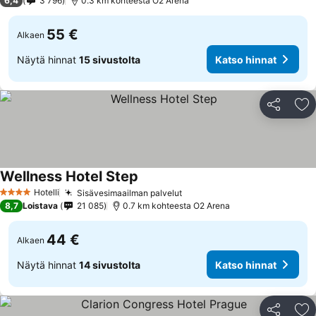
6,4
3 796
0.3 km kohteesta O2 Arena
55 €
Alkaen
Näytä hinnat
15 sivustolta
Katso hinnat
Jaa
Li
Wellness Hotel Step
Katso hinnat
Hotelli
Sisävesimaailman palvelut
Katso hinnat
4 Tähtiluokitus
8,7
Loistava
21 085
0.7 km kohteesta O2 Arena
44 €
Alkaen
Näytä hinnat
14 sivustolta
Katso hinnat