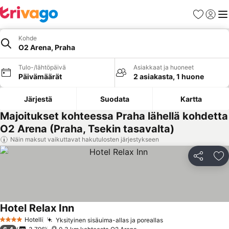
Suosikit
Kirjaud
Val
Kohde
O2 Arena, Praha
Tulo-/lähtöpäivä
Asiakkaat ja huoneet
Päivämäärät
2 asiakasta, 1 huone
Järjestä
Suodata
Kartta
Majoitukset kohteessa Praha lähellä kohdetta
O2 Arena (Praha, Tsekin tasavalta)
Näin maksut vaikuttavat hakutulosten järjestykseen
Jaa
Li
Hotel Relax Inn
Katso hinnat
Hotelli
Yksityinen sisäuima-allas ja poreallas
Katso hinnat
4 Tähtiluokitus