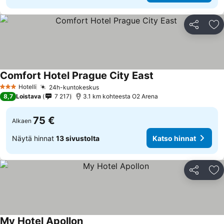
Jaa
Li
Comfort Hotel Prague City East
Katso hinnat
Hotelli
24h-kuntokeskus
Katso hinnat
3 Tähtiluokitus
8,7
Loistava
7 217
3.1 km kohteesta O2 Arena
75 €
Alkaen
Näytä hinnat
13 sivustolta
Katso hinnat
Jaa
Li
My Hotel Apollon