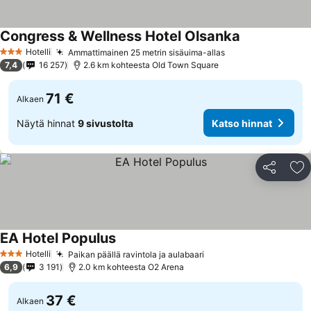
Congress & Wellness Hotel Olsanka
Katso hinnat
Hotelli
Ammattimainen 25 metrin sisäuima-allas
Katso hinnat
3 Tähtiluokitus
7,4
16 257
2.6 km kohteesta Old Town Square
71 €
Alkaen
Näytä hinnat
9 sivustolta
Katso hinnat
Jaa
Li
EA Hotel Populus
Katso hinnat
Hotelli
Paikan päällä ravintola ja aulabaari
Katso hinnat
3 Tähtiluokitus
6,9
3 191
2.0 km kohteesta O2 Arena
37 €
Alkaen