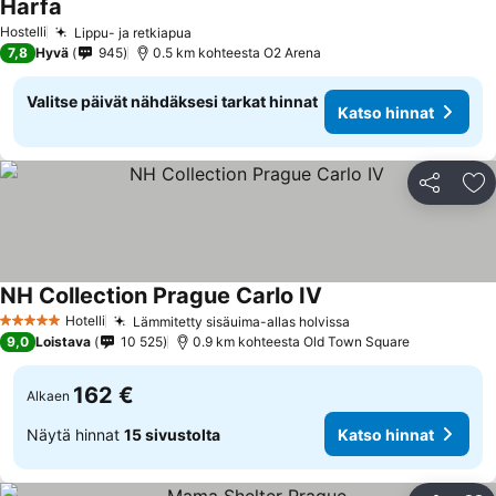
Harfa
Katso hinnat
Hostelli
Lippu- ja retkiapua
Katso hinnat
7,8
Hyvä
945
0.5 km kohteesta O2 Arena
Valitse päivät nähdäksesi tarkat hinnat
Katso hinnat
Jaa
Li
NH Collection Prague Carlo IV
Katso hinnat
Hotelli
Lämmitetty sisäuima-allas holvissa
Katso hinnat
5 Tähtiluokitus
9,0
Loistava
10 525
0.9 km kohteesta Old Town Square
162 €
Alkaen
Näytä hinnat
15 sivustolta
Katso hinnat