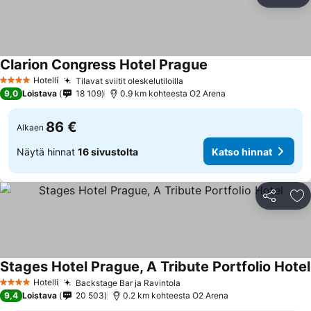
Jaa
Li
Clarion Congress Hotel Prague
Katso hinnat
Hotelli
Tilavat sviitit oleskelutiloilla
Katso hinnat
4 Tähtiluokitus
9,0
Loistava
18 109
0.9 km kohteesta O2 Arena
86 €
Alkaen
Näytä hinnat
16 sivustolta
Katso hinnat
Jaa
Li
Stages Hotel Prague, A Tribute Portfolio Hotel
Hotelli
Backstage Bar ja Ravintola
Katso hinnat
4 Tähtiluokitus
9,4
Loistava
20 503
0.2 km kohteesta O2 Arena