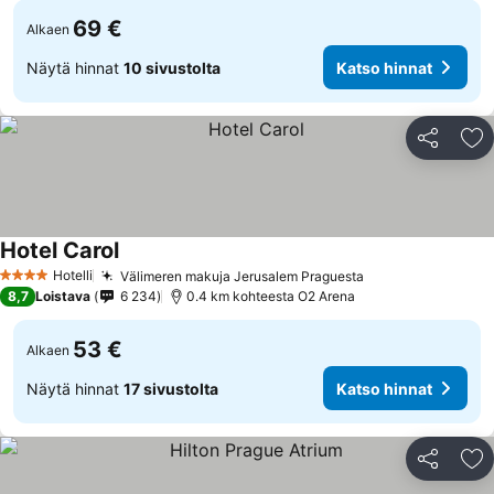
69 €
Alkaen
Näytä hinnat
10 sivustolta
Katso hinnat
Jaa
Li
Hotel Carol
Katso hinnat
Hotelli
Välimeren makuja Jerusalem Praguesta
Katso hinnat
4 Tähtiluokitus
8,7
Loistava
6 234
0.4 km kohteesta O2 Arena
53 €
Alkaen
Näytä hinnat
17 sivustolta
Katso hinnat
Jaa
Li