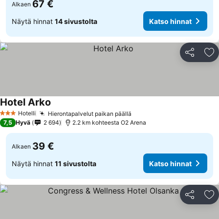
67 €
Alkaen
Näytä hinnat
14 sivustolta
Katso hinnat
Jaa
Li
Hotel Arko
Katso hinnat
Hotelli
Hierontapalvelut paikan päällä
Katso hinnat
3 Tähtiluokitus
7,5
Hyvä
2 694
2.2 km kohteesta O2 Arena
39 €
Alkaen
Näytä hinnat
11 sivustolta
Katso hinnat
Jaa
Li