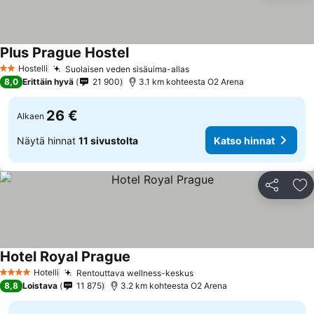
Plus Prague Hostel
Katso hinnat
Hostelli
Suolaisen veden sisäuima-allas
Katso hinnat
2 Tähtiluokitus
8,0
Erittäin hyvä
21 900
3.1 km kohteesta O2 Arena
26 €
Alkaen
Näytä hinnat
11 sivustolta
Katso hinnat
Jaa
Li
Hotel Royal Prague
Katso hinnat
Hotelli
Rentouttava wellness-keskus
Katso hinnat
4 Tähtiluokitus
8,8
Loistava
11 875
3.2 km kohteesta O2 Arena