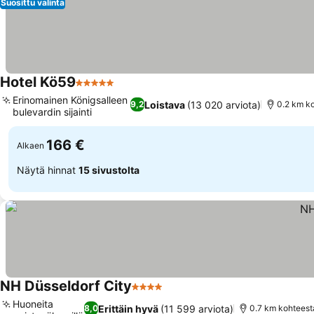
Suosittu valinta
Hotel Kö59
5 Tähtiluokitus
Erinomainen Königsalleen
Loistava
(13 020 arviota)
9,2
0.2 km ko
bulevardin sijainti
166 €
Alkaen
Näytä hinnat
15 sivustolta
NH Düsseldorf City
4 Tähtiluokitus
Huoneita
Erittäin hyvä
(11 599 arviota)
8,0
0.7 km kohteest