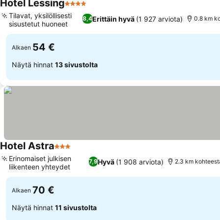
Hotel Lessing
4 Tähtiluokitus
Tilavat, yksilöllisesti
Erittäin hyvä
(1 927 arviota)
8,4
0.8 km k
sisustetut huoneet
54 €
Alkaen
Näytä hinnat
13 sivustolta
Hotel Astra
3 Tähtiluokitus
Erinomaiset julkisen
Hyvä
(1 908 arviota)
7,9
2.3 km kohteest
liikenteen yhteydet
70 €
Alkaen
Näytä hinnat
11 sivustolta