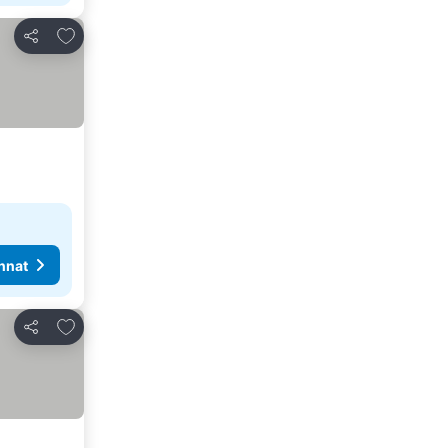
Lisää suosikkeihin
Jaa
nnat
Lisää suosikkeihin
Jaa