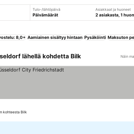
Tulo-/lähtöpäivä
Asiakkaat ja huoneet
Päivämäärät
2 asiakasta, 1 huo
vostelu: 8,0+
Aamiainen sisältyy hintaan
Pysäköinti
Maksuton pe
eldorf lähellä kohdetta Bilk
Näin ma
tiluokitus
km kohteesta Bilk