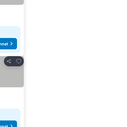
nnat
Lisää suosikkeihin
Jaa
nnat