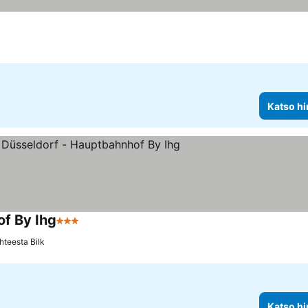
Katso hi
of By Ihg
3 Tähtiluokitus
hteesta Bilk
Katso hi