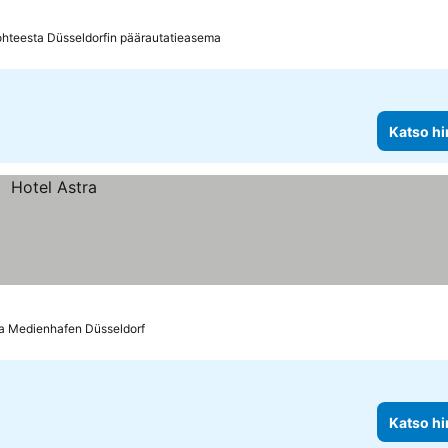
ohteesta Düsseldorfin päärautatieasema
Katso hi
a Medienhafen Düsseldorf
Katso hi