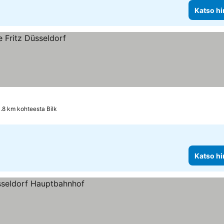
Katso hi
1.8 km kohteesta Bilk
Katso hi