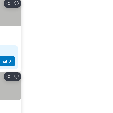
Lisää suosikkeihin
Jaa
nnat
Lisää suosikkeihin
Jaa