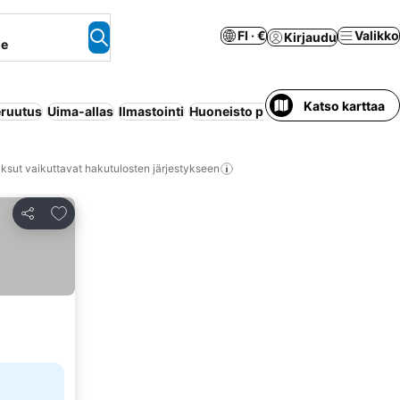
FI · €
Valikko
Kirjaudu
ne
Katso karttaa
ruutus
Uima-allas
Ilmastointi
Huoneisto palveluilla
Wi-Fi
Ennak
ksut vaikuttavat hakutulosten järjestykseen
Lisää suosikkeihin
Jaa