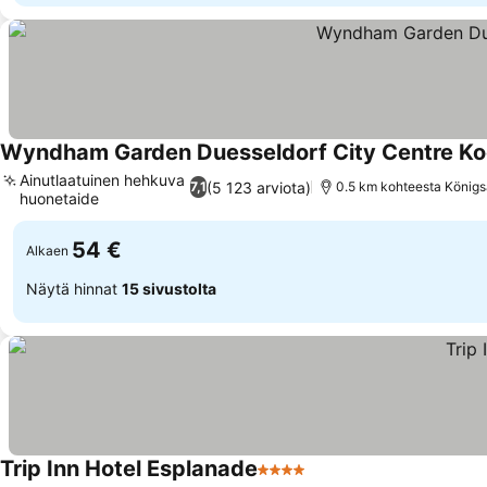
Wyndham Garden Duesseldorf City Centre Ko
Ainutlaatuinen hehkuva
(5 123 arviota)
7,1
0.5 km kohteesta Königs
huonetaide
54 €
Alkaen
Näytä hinnat
15 sivustolta
Trip Inn Hotel Esplanade
4 Tähtiluokitus