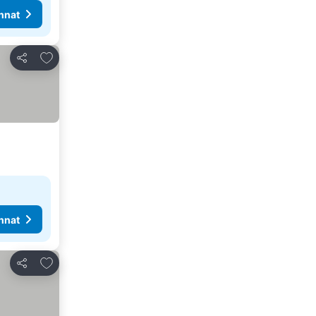
nnat
Lisää suosikkeihin
Jaa
nnat
Lisää suosikkeihin
Jaa