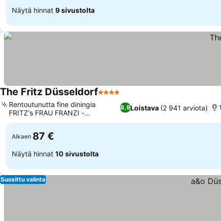
Näytä hinnat
9 sivustolta
The Fritz Düsseldorf
4 Tähtiluokitus
Rentoutunutta fine diningia
Loistava
(2 941 arviota)
8,9
FRITZ's FRAU FRANZI -
ravintolassa
87 €
Alkaen
Näytä hinnat
10 sivustolta
Suosittu valinta