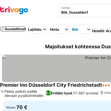
Kohde
Suodattimet
Lajittelu
Hinta
Bilk
Hotellit
Ar
Majoitukset kohteessa Duss
Premier Inn Düsseldorf City Friedrichstadt
3 Täh
Pääsy paikan päällä
Erittäin hyvä
(11 967 arviota)
8,2
1.9 
olevaan pysäköintihalliin
70 €
Alkaen