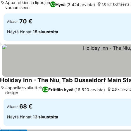
Apua retkien ja lippujen
Hyvä
(3 424 arviota)
7,5
1.0 km kohteesta
varaamiseen
70 €
Alkaen
Näytä hinnat
15 sivustolta
Holiday Inn - The Niu, Tab Dusseldorf Main Sta
Japanilaisvaikutteinen
Erittäin hyvä
(16 520 arviota)
8,2
2.6 km koht
design
68 €
Alkaen
Näytä hinnat
13 sivustolta