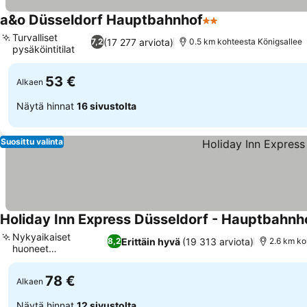
a&o Düsseldorf Hauptbahnhof
2 Tähtiluokitus
Turvalliset
(17 277 arviota)
7,2
0.5 km kohteesta Königsallee
pysäköintitilat
53 €
Alkaen
Näytä hinnat
16 sivustolta
Suosittu valinta
Holiday Inn Express Düsseldorf - Hauptbahnh
Nykyaikaiset
Erittäin hyvä
(19 313 arviota)
8,2
2.6 km ko
huoneet
älytelevisioilla
78 €
Alkaen
Näytä hinnat
12 sivustolta