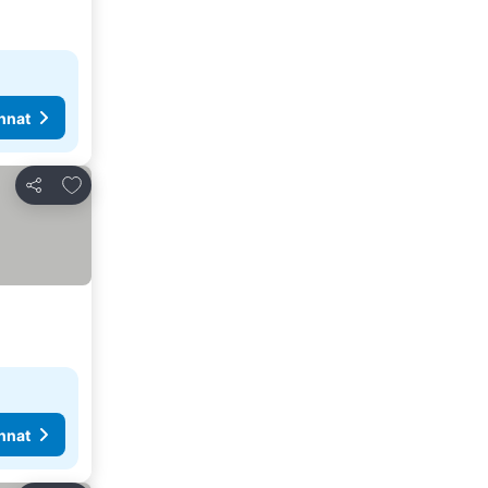
nnat
Lisää suosikkeihin
Jaa
nnat