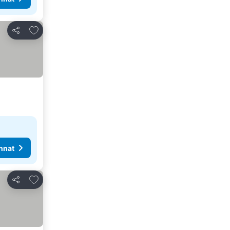
Lisää suosikkeihin
Jaa
nnat
Lisää suosikkeihin
Jaa