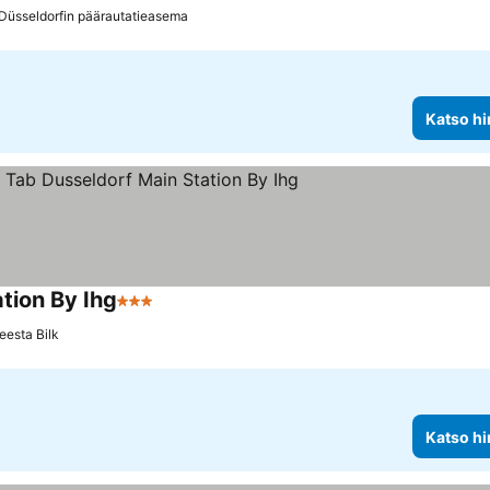
 Düsseldorfin päärautatieasema
Katso hi
tion By Ihg
3 Tähtiluokitus
eesta Bilk
Katso hi