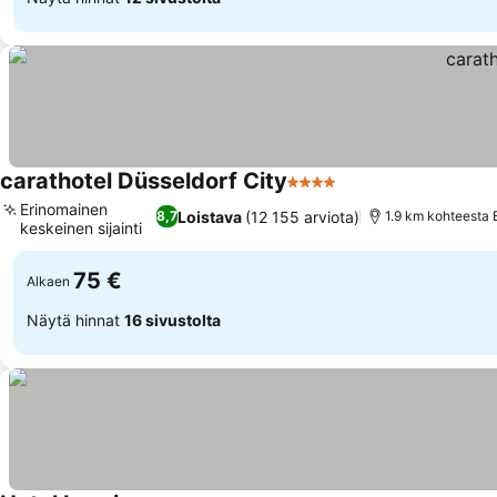
carathotel Düsseldorf City
4 Tähtiluokitus
Erinomainen
Loistava
(12 155 arviota)
8,7
1.9 km kohteesta 
keskeinen sijainti
75 €
Alkaen
Näytä hinnat
16 sivustolta