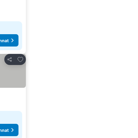
nnat
Lisää suosikkeihin
Jaa
nnat