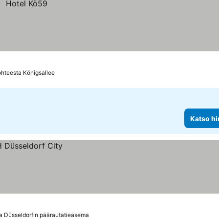
hteesta Königsallee
Katso hi
a Düsseldorfin päärautatieasema