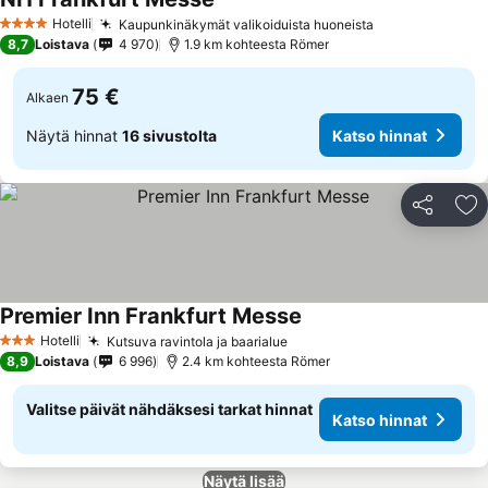
Katso hinnat
Hotelli
Kaupunkinäkymät valikoiduista huoneista
Katso hinnat
4 Tähtiluokitus
8,7
Loistava
4 970
1.9 km kohteesta Römer
75 €
Alkaen
Näytä hinnat
16 sivustolta
Katso hinnat
Jaa
Li
Premier Inn Frankfurt Messe
Katso hinnat
Hotelli
Kutsuva ravintola ja baarialue
Katso hinnat
3 Tähtiluokitus
8,9
Loistava
6 996
2.4 km kohteesta Römer
Valitse päivät nähdäksesi tarkat hinnat
Katso hinnat
Näytä lisää