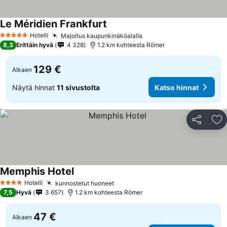
Le Méridien Frankfurt
Katso hinnat
Hotelli
Majoitus kaupunkinäköalalla
Katso hinnat
5 Tähtiluokitus
8,3
Erittäin hyvä
4 328
1.2 km kohteesta Römer
129 €
Alkaen
Näytä hinnat
11 sivustolta
Katso hinnat
Jaa
Li
Memphis Hotel
Katso hinnat
Hotelli
kunnostetut huoneet
Katso hinnat
4 Tähtiluokitus
7,5
Hyvä
3 657
1.2 km kohteesta Römer
47 €
Alkaen