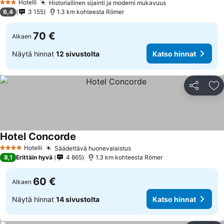
Hotelli
Historiallinen sijainti ja moderni mukavuus
Katso hinnat
3 Tähtiluokitus
6,4
3 155
1.3 km kohteesta Römer
70 €
Alkaen
Näytä hinnat
12 sivustolta
Katso hinnat
Jaa
Li
Hotel Concorde
Katso hinnat
Hotelli
Säädettävä huonevalaistus
Katso hinnat
4 Tähtiluokitus
8,1
Erittäin hyvä
4 865
1.3 km kohteesta Römer
60 €
Alkaen
Näytä hinnat
14 sivustolta
Katso hinnat