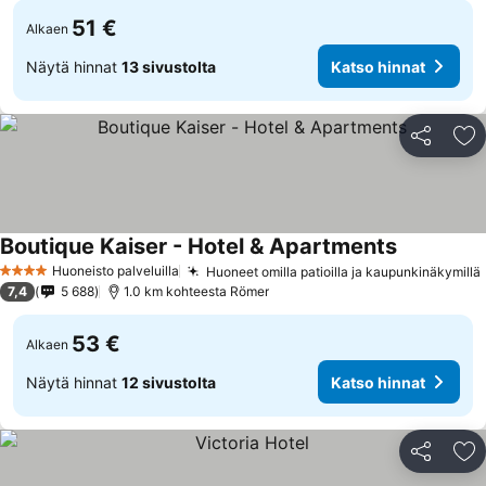
51 €
Alkaen
Näytä hinnat
13 sivustolta
Katso hinnat
Jaa
Li
Boutique Kaiser - Hotel & Apartments
Katso hinn
Huoneisto palveluilla
Huoneet omilla patioilla ja kaupunkinäkymillä
4 Tähtiluokitus
7,4
5 688
1.0 km kohteesta Römer
53 €
Alkaen
Näytä hinnat
12 sivustolta
Katso hinnat
Jaa
Li