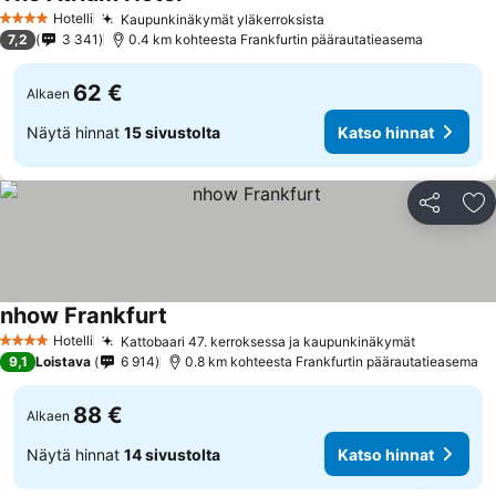
Katso hinnat
Hotelli
Kaupunkinäkymät yläkerroksista
Katso hinnat
4 Tähtiluokitus
7,2
3 341
0.4 km kohteesta Frankfurtin päärautatieasema
62 €
Alkaen
Näytä hinnat
15 sivustolta
Katso hinnat
Jaa
Li
nhow Frankfurt
Katso hinnat
Hotelli
Kattobaari 47. kerroksessa ja kaupunkinäkymät
Katso hin
4 Tähtiluokitus
9,1
Loistava
6 914
0.8 km kohteesta Frankfurtin päärautatieasema
88 €
Alkaen
Näytä hinnat
14 sivustolta
Katso hinnat