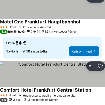
Jaa
Li
Motel One Frankfurt Hauptbahnhof
Katso hinnat
Hotelli
Runsas aamiaisbuffet
Katso hinnat
3 Tähtiluokitus
8,2
Erittäin hyvä
7 647
1.5 km kohteesta Römer
84 €
Alkaen
Näytä hinnat
10 sivustolta
Katso hinnat
Jaa
Li
Comfort Hotel Frankfurt Central Station
Katso h
Hotelli
Huoneessa saatavilla hierontapalveluita
Katso hinnat
3 Tähtiluokitus
6,6
3 555
1.1 km kohteesta Römer