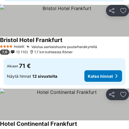
Jaa
Li
Bristol Hotel Frankfurt
Katso hinnat
Hotelli
Valoisa aamiaishuone puutarhanäkymillä
Katso hinnat
4 Tähtiluokitus
7,0
12 110
1.7 km kohteesta Römer
71 €
Alkaen
Näytä hinnat
12 sivustolta
Katso hinnat
Jaa
Li
Hotel Continental Frankfurt
Katso hinnat