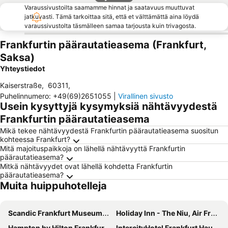
Varaussivustoilta saamamme hinnat ja saatavuus muuttuvat
jatkuvasti. Tämä tarkoittaa sitä, että et välttämättä aina löydä
varaussivustolta täsmälleen samaa tarjousta kuin trivagosta.
Frankfurtin päärautatieasema (Frankfurt,
Saksa)
Yhteystiedot
Kaiserstraße
,
60311
,
Puhelinnumero
:
+49(69)2651055
|
Virallinen sivusto
Usein kysyttyjä kysymyksiä nähtävyydestä
Frankfurtin päärautatieasema
Mikä tekee nähtävyydestä Frankfurtin päärautatieasema suositun
kohteessa Frankfurt?
Mitä majoituspaikkoja on lähellä nähtävyyttä Frankfurtin
päärautatieasema?
Mitkä nähtävyydet ovat lähellä kohdetta Frankfurtin
päärautatieasema?
Muita huippuhotelleja
Scandic Frankfurt Museumsufer
Holiday Inn - The Niu, Air Frankfurt Messe By Ihg
Hampton by Hilton Frankfurt City Centre East
IntercityHotel Frankfurt Hauptbahnhof Süd