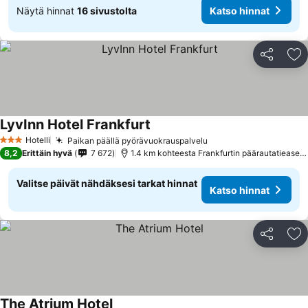
Näytä hinnat
16 sivustolta
Katso hinnat
Jaa
Li
LyvInn Hotel Frankfurt
Katso hinnat
Hotelli
Paikan päällä pyörävuokrauspalvelu
Katso hinnat
3 Tähtiluokitus
8,2
Erittäin hyvä
7 672
1.4 km kohteesta Frankfurtin päärautatieasem
Valitse päivät nähdäksesi tarkat hinnat
Katso hinnat
Jaa
Li
The Atrium Hotel