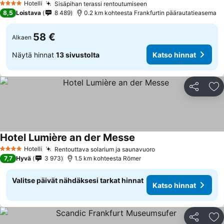
Hotelli
Sisäpihan terassi rentoutumiseen
Katso hinnat
4 Tähtiluokitus
8,5
Loistava
8 489
0.2 km kohteesta Frankfurtin päärautatieasema
58 €
Alkaen
Näytä hinnat
13 sivustolta
Katso hinnat
Jaa
Li
Hotel Lumière an der Messe
Katso hinnat
Hotelli
Rentouttava solarium ja saunavuoro
Katso hinnat
4 Tähtiluokitus
7,7
Hyvä
3 973
1.5 km kohteesta Römer
Valitse päivät nähdäksesi tarkat hinnat
Katso hinnat
Jaa
Li