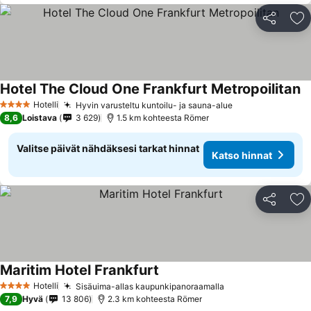
Jaa
Li
Hotel The Cloud One Frankfurt Metropoilitan
Ka
Hotelli
Hyvin varusteltu kuntoilu- ja sauna-alue
Katso hinnat
4 Tähtiluokitus
8,6
Loistava
3 629
1.5 km kohteesta Römer
Valitse päivät nähdäksesi tarkat hinnat
Katso hinnat
Jaa
Li
Maritim Hotel Frankfurt
Katso hinnat
Hotelli
Sisäuima-allas kaupunkipanoraamalla
Katso hinnat
4 Tähtiluokitus
7,9
Hyvä
13 806
2.3 km kohteesta Römer