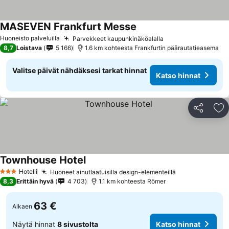
MASEVEN Frankfurt Messe
Katso hinnat
Huoneisto palveluilla
Parvekkeet kaupunkinäköalalla
Katso hinnat
8,7
Loistava
5 166
1.6 km kohteesta Frankfurtin päärautatieasema
Valitse päivät nähdäksesi tarkat hinnat
Katso hinnat
Jaa
Li
Townhouse Hotel
Katso hinnat
Hotelli
Huoneet ainutlaatuisilla design-elementeillä
Katso hinnat
3 Tähtiluokitus
8,3
Erittäin hyvä
4 703
1.1 km kohteesta Römer
63 €
Alkaen
Näytä hinnat
8 sivustolta
Katso hinnat