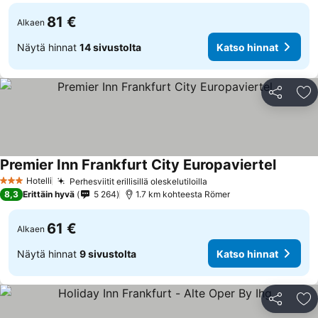
81 €
Alkaen
Näytä hinnat
14 sivustolta
Katso hinnat
Jaa
Li
Premier Inn Frankfurt City Europaviertel
Katso h
Hotelli
Perhesviitit erillisillä oleskelutiloilla
Katso hinnat
3 Tähtiluokitus
8,3
Erittäin hyvä
5 264
1.7 km kohteesta Römer
61 €
Alkaen
Näytä hinnat
9 sivustolta
Katso hinnat
Jaa
Li