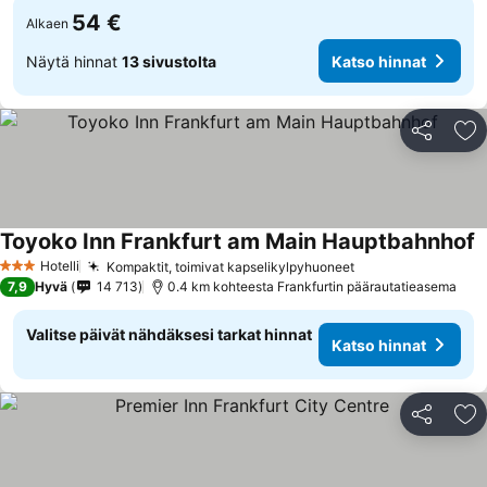
54 €
Alkaen
Näytä hinnat
13 sivustolta
Katso hinnat
Jaa
Li
Toyoko Inn Frankfurt am Main Hauptbahnhof
K
Hotelli
Kompaktit, toimivat kapselikylpyhuoneet
Katso hinnat
3 Tähtiluokitus
7,9
Hyvä
14 713
0.4 km kohteesta Frankfurtin päärautatieasema
Valitse päivät nähdäksesi tarkat hinnat
Katso hinnat
Jaa
Li