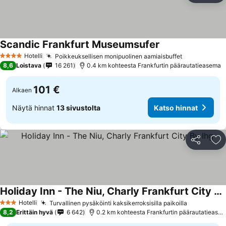
Scandic Frankfurt Museumsufer
Katso hinnat
Hotelli
Poikkeuksellisen monipuolinen aamiaisbuffet
Katso hinna
4 Tähtiluokitus
8,6
Loistava
16 261
0.4 km kohteesta Frankfurtin päärautatieasema
101 €
Alkaen
Näytä hinnat
13 sivustolta
Katso hinnat
Jaa
Li
Holiday Inn - The Niu, Charly Frankfurt City By Ihg
Katso hinnat
Hotelli
Turvallinen pysäköinti kaksikerroksisilla paikoilla
Katso hin
3 Tähtiluokitus
8,2
Erittäin hyvä
6 642
0.2 km kohteesta Frankfurtin päärautatiease