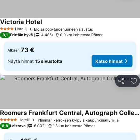
Victoria Hotel
Katso hinnat
Hotelli
Eloisa pop-taidehuoneen sisustus
Katso hinnat
4 Tähtiluokitus
8,1
Erittäin hyvä
4 485
0.9 km kohteesta Römer
73 €
Alkaen
Näytä hinnat
15 sivustolta
Katso hinnat
Jaa
Li
Roomers Frankfurt Central, Autograph Collection
Katso hinnat
Hotelli
Ylimmän kerroksen kylpylä kaupunkinäkymillä
Katso hi
5 Tähtiluokitus
8,8
Loistava
6 002
1.3 km kohteesta Römer