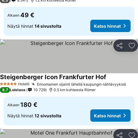
6,3
8 541
1.2 km kohteesta Römer
49 €
Alkaen
Näytä hinnat
14 sivustolta
Katso hinnat
Jaa
Li
Steigenberger Icon Frankfurter Hof
Katso hinnat
Hotelli
Erinomainen sijainti lähellä kaupungin nähtävyyksiä
Katso
5 Tähtiluokitus
8,7
Loistava
10 729
0.5 km kohteesta Römer
180 €
Alkaen
Näytä hinnat
12 sivustolta
Katso hinnat