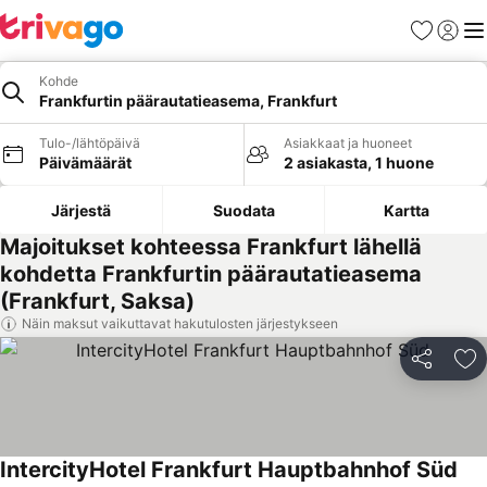
Suosikit
Kirjaud
Val
Kohde
Frankfurtin päärautatieasema, Frankfurt
Tulo-/lähtöpäivä
Asiakkaat ja huoneet
Päivämäärät
2 asiakasta, 1 huone
Järjestä
Suodata
Kartta
Majoitukset kohteessa Frankfurt lähellä
kohdetta Frankfurtin päärautatieasema
(Frankfurt, Saksa)
Näin maksut vaikuttavat hakutulosten järjestykseen
Jaa
Li
IntercityHotel Frankfurt Hauptbahnhof Süd
Kat