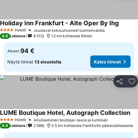
Holiday Inn Frankfurt - Alte Oper By Ihg
Katso hi
Hotelli
Joustavat kokoushuoneet luonnonvalolla
Katso hinnat
4 Tähtiluokitus
8,8
Loistava
8 512
1.2 km kohteesta Römer
94 €
Alkaen
Näytä hinnat
13 sivustolta
Katso hinnat
Jaa
Li
LUME Boutique Hotel, Autograph Collection
Kat
Hotelli
Ainutlaatuinen boutique-sauna ja kuntosali
Katso hinnat
4 Tähtiluokitus
8,9
Loistava
2 588
0.5 km kohteesta Frankfurtin päärautatieasema