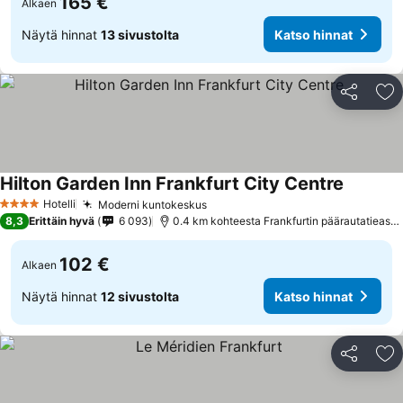
165 €
Alkaen
Näytä hinnat
13 sivustolta
Katso hinnat
Jaa
Li
Hilton Garden Inn Frankfurt City Centre
Katso hi
Hotelli
Moderni kuntokeskus
Katso hinnat
4 Tähtiluokitus
8,3
Erittäin hyvä
6 093
0.4 km kohteesta Frankfurtin päärautatiease
102 €
Alkaen
Näytä hinnat
12 sivustolta
Katso hinnat
Jaa
Li