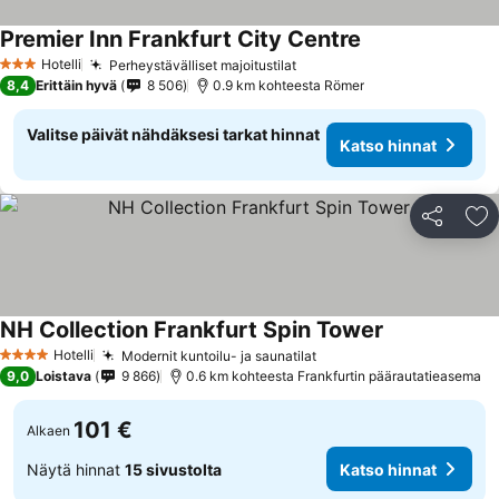
Premier Inn Frankfurt City Centre
Katso hinnat
Hotelli
Perheystävälliset majoitustilat
Katso hinnat
3 Tähtiluokitus
8,4
Erittäin hyvä
8 506
0.9 km kohteesta Römer
Valitse päivät nähdäksesi tarkat hinnat
Katso hinnat
Jaa
Li
NH Collection Frankfurt Spin Tower
Katso hinnat
Hotelli
Modernit kuntoilu- ja saunatilat
Katso hinnat
4 Tähtiluokitus
9,0
Loistava
9 866
0.6 km kohteesta Frankfurtin päärautatieasema
101 €
Alkaen
Näytä hinnat
15 sivustolta
Katso hinnat