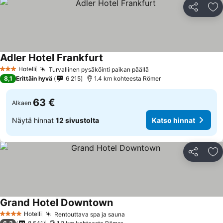
Jaa
Li
Adler Hotel Frankfurt
Katso hinnat
Hotelli
Turvallinen pysäköinti paikan päällä
Katso hinnat
3 Tähtiluokitus
8,1
Erittäin hyvä
6 215
1.4 km kohteesta Römer
63 €
Alkaen
Näytä hinnat
12 sivustolta
Katso hinnat
Jaa
Li
Grand Hotel Downtown
Katso hinnat
Hotelli
Rentouttava spa ja sauna
Katso hinnat
4 Tähtiluokitus