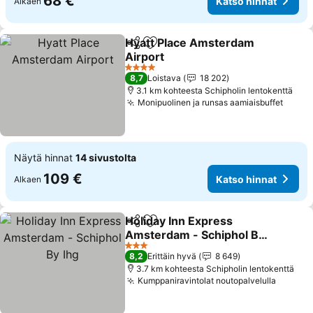
68 €
Katso hinnat
Alkaen
Hyatt Place Amsterdam
Jaa
Lisää suosikkeihin
Airport
Katso hinnat
4 Tähtiluokitus
8,7
Loistava
18 202
3.1 km kohteesta Schipholin lentokenttä
Monipuolinen ja runsas aamiaisbuffet
Katso
Näytä hinnat
14 sivustolta
109 €
Katso hinnat
Alkaen
Holiday Inn Express
Jaa
Lisää suosikkeihin
Amsterdam - Schiphol By
Ihg
Katso hinnat
3 Tähtiluokitus
8,2
Erittäin hyvä
8 649
3.7 km kohteesta Schipholin lentokenttä
Kumppaniravintolat noutopalvelulla
Katso 