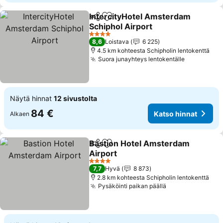
IntercityHotel Amsterdam
Jaa
Lisää suosikkeihin
Schiphol Airport
Katso hinnat
4 Tähtiluokitus
8,6
Loistava
6 225
4.5 km kohteesta Schipholin lentokenttä
Suora junayhteys lentokentälle
Katso hin
Näytä hinnat
12 sivustolta
84 €
Katso hinnat
Alkaen
Bastion Hotel Amsterdam
Jaa
Lisää suosikkeihin
Airport
Katso hinnat
4 Tähtiluokitus
7,7
Hyvä
8 873
2.8 km kohteesta Schipholin lentokenttä
Pysäköinti paikan päällä
Katso hinnat