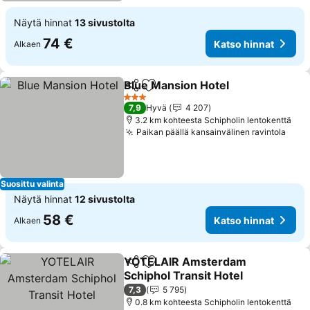
Näytä hinnat
13 sivustolta
74 €
Katso hinnat
Alkaen
Blue Mansion Hotel
Jaa
Lisää suosikkeihin
Katso 
3 Tähtiluokitus
7,9
Hyvä
4 207
3.2 km kohteesta Schipholin lentokenttä
Paikan päällä kansainvälinen ravintola
Kats
Suosittu valinta
Näytä hinnat
12 sivustolta
58 €
Katso hinnat
Alkaen
YOTELAIR Amsterdam
Jaa
Lisää suosikkeihin
Schiphol Transit Hotel
Katso hinnat
7,3
5 795
0.8 km kohteesta Schipholin lentokenttä