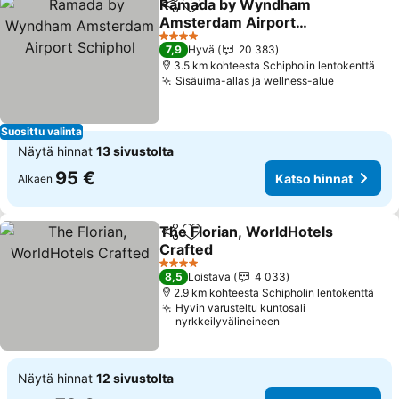
Ramada by Wyndham
Jaa
Lisää suosikkeihin
Amsterdam Airport
Schiphol
Katso hinnat
4 Tähtiluokitus
7,9
Hyvä
20 383
3.5 km kohteesta Schipholin lentokenttä
Sisäuima-allas ja wellness-alue
Katso hin
Suosittu valinta
Näytä hinnat
13 sivustolta
95 €
Katso hinnat
Alkaen
The Florian, WorldHotels
Jaa
Lisää suosikkeihin
Crafted
Katso hinnat
4 Tähtiluokitus
8,5
Loistava
4 033
2.9 km kohteesta Schipholin lentokenttä
Hyvin varusteltu kuntosali
nyrkkeilyvälineineen
Näytä hinnat
12 sivustolta