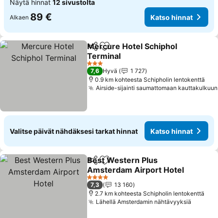
Näytä hinnat
12 sivustolta
89 €
Katso hinnat
Alkaen
Mercure Hotel Schiphol
Jaa
Lisää suosikkeihin
Terminal
Katso hinnat
3 Tähtiluokitus
7,6
Hyvä
1 727
0.9 km kohteesta Schipholin lentokenttä
Airside-sijainti saumattomaan kauttakulkuun
Valitse päivät nähdäksesi tarkat hinnat
Katso hinnat
Best Western Plus
Jaa
Lisää suosikkeihin
Amsterdam Airport Hotel
Katso hinnat
4 Tähtiluokitus
7,3
13 160
2.7 km kohteesta Schipholin lentokenttä
Lähellä Amsterdamin nähtävyyksiä
Katso h