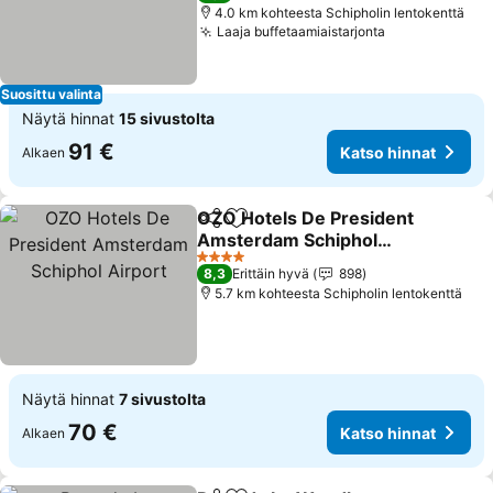
4.0 km kohteesta Schipholin lentokenttä
Laaja buffetaamiaistarjonta
Katso hinnat
Suosittu valinta
Näytä hinnat
15 sivustolta
91 €
Katso hinnat
Alkaen
OZO Hotels De President
Jaa
Lisää suosikkeihin
Amsterdam Schiphol
Airport
Katso hinnat
4 Tähtiluokitus
8,3
Erittäin hyvä
898
5.7 km kohteesta Schipholin lentokenttä
Näytä hinnat
7 sivustolta
70 €
Katso hinnat
Alkaen