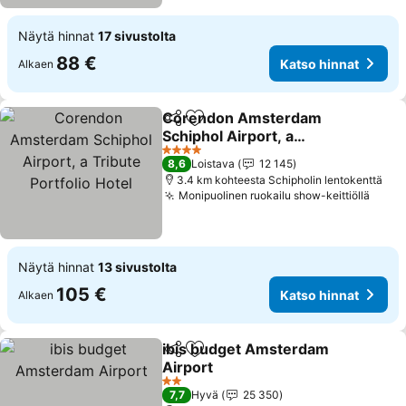
Näytä hinnat
17 sivustolta
88 €
Katso hinnat
Alkaen
Corendon Amsterdam
Jaa
Lisää suosikkeihin
Schiphol Airport, a
Tribute Portfolio Hotel
Katso hinnat
4 Tähtiluokitus
8,6
Loistava
12 145
3.4 km kohteesta Schipholin lentokenttä
Monipuolinen ruokailu show-keittiöllä
Katso
Näytä hinnat
13 sivustolta
105 €
Katso hinnat
Alkaen
ibis budget Amsterdam
Jaa
Lisää suosikkeihin
Airport
Katso hinnat
2 Tähtiluokitus
7,7
Hyvä
25 350