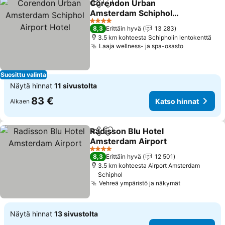
Corendon Urban
Jaa
Lisää suosikkeihin
Amsterdam Schiphol
Airport Hotel
Katso hinnat
4 Tähtiluokitus
8,3
Erittäin hyvä
13 283
3.5 km kohteesta Schipholin lentokenttä
Laaja wellness- ja spa-osasto
Katso hinn
Suosittu valinta
Näytä hinnat
11 sivustolta
83 €
Katso hinnat
Alkaen
Radisson Blu Hotel
Jaa
Lisää suosikkeihin
Amsterdam Airport
Katso hinnat
4 Tähtiluokitus
8,3
Erittäin hyvä
12 501
3.5 km kohteesta Airport Amsterdam
Schiphol
Vehreä ympäristö ja näkymät
Katso hinna
Näytä hinnat
13 sivustolta