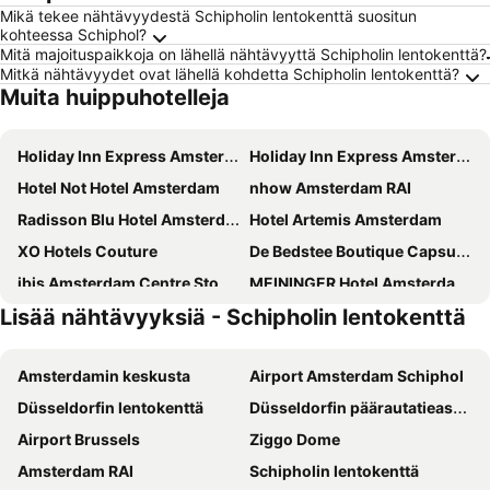
Mikä tekee nähtävyydestä Schipholin lentokenttä suositun
kohteessa Schiphol?
Mitä majoituspaikkoja on lähellä nähtävyyttä Schipholin lentokenttä?
Mitkä nähtävyydet ovat lähellä kohdetta Schipholin lentokenttä?
Muita huippuhotelleja
Holiday Inn Express Amsterdam - North Riverside By Ihg
Holiday Inn Express Amsterdam - Arena Towers by IHG
Hotel Not Hotel Amsterdam
nhow Amsterdam RAI
Radisson Blu Hotel Amsterdam Airport
Hotel Artemis Amsterdam
XO Hotels Couture
De Bedstee Boutique Capsules
ibis Amsterdam Centre Stopera
MEININGER Hotel Amsterdam City West
Lisää nähtävyyksiä - Schipholin lentokenttä
Volkshotel
Mövenpick Hotel Amsterdam City Centre
Hampton by Hilton Amsterdam / Arena Boulevard
OZO Hotels Arena Amsterdam
Amsterdamin keskusta
Airport Amsterdam Schiphol
Amedia Amsterdam Airport, Trademark Collection By Wyndham
Tourist Inn Hotel Amsterdam
Düsseldorfin lentokenttä
Düsseldorfin päärautatieasema
Amsterdam Teleport Hotel
XO Hotels Blue Square
Airport Brussels
Ziggo Dome
Jaz in the City Amsterdam
Bunk Hotel Amsterdam
Amsterdam RAI
Schipholin lentokenttä
XO Hotels Park West
Novotel Amsterdam City