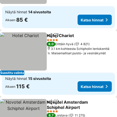
Näytä hinnat
14 sivustolta
85 €
Katso hinnat
Alkaen
Hotel Chariot
Jaa
Lisää suosikkeihin
Katso hinnat
4 Tähtiluokitus
8,0
Erittäin hyvä
4 821
3.1 km kohteesta Schipholin lentokenttä
Maisemalliset puisto- ja vesinäkymät
Katso
Suosittu valinta
Näytä hinnat
15 sivustolta
115 €
Katso hinnat
Alkaen
Novotel Amsterdam
Jaa
Lisää suosikkeihin
Schiphol Airport
Katso hinnat
4 Tähtiluokitus
8,7
Loistava
11 275