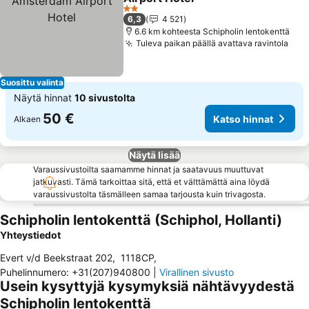
Katso hinnat
2 Tähtiluokitus
6,3
4 521
6.6 km kohteesta Schipholin lentokenttä
Tuleva paikan päällä avattava ravintola
Kat
Suosittu valinta
Näytä hinnat
10 sivustolta
50 €
Katso hinnat
Alkaen
Näytä lisää
Varaussivustoilta saamamme hinnat ja saatavuus muuttuvat
jatkuvasti. Tämä tarkoittaa sitä, että et välttämättä aina löydä
varaussivustolta täsmälleen samaa tarjousta kuin trivagosta.
Schipholin lentokenttä (Schiphol, Hollanti)
Yhteystiedot
Evert v/d Beekstraat 202
,
1118CP
,
Puhelinnumero
:
+31(207)940800
|
Virallinen sivusto
Usein kysyttyjä kysymyksiä nähtävyydestä
Schipholin lentokenttä