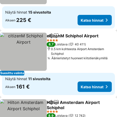
Näytä hinnat
15 sivustolta
225 €
Katso hinnat
Alkaen
citizenM Schiphol Airport
Jaa
Lisää suosikkeihin
4 Tähtiluokitus
8,7
Loistava
40 411
0.5 km kohteesta Airport Amsterdam
Schiphol
Äänieristetyt huoneet kiitotienäkymillä
Kats
Suosittu valinta
Näytä hinnat
11 sivustolta
161 €
Katso hinnat
Alkaen
Hilton Amsterdam Airport
Jaa
Lisää suosikkeihin
Schiphol
Katso hinnat
4 Tähtiluokitus
8,9
Loistava
12 742