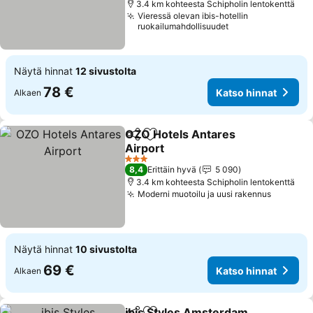
3.4 km kohteesta Schipholin lentokenttä
Vieressä olevan ibis-hotellin
ruokailumahdollisuudet
Näytä hinnat
12 sivustolta
78 €
Katso hinnat
Alkaen
OZO Hotels Antares
Jaa
Lisää suosikkeihin
Airport
Katso hinnat
3 Tähtiluokitus
8,4
Erittäin hyvä
5 090
3.4 km kohteesta Schipholin lentokenttä
Moderni muotoilu ja uusi rakennus
Katso h
Näytä hinnat
10 sivustolta
69 €
Katso hinnat
Alkaen
ibis Styles Amsterdam