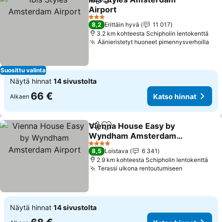
Jaa
Lisää suosikkeihin
Airport
Katso hinnat
3 Tähtiluokitus
8,2
Erittäin hyvä
11 017
3.2 km kohteesta Schipholin lentokenttä
Äänieristetyt huoneet pimennysverhoilla
Kat
Suosittu valinta
Näytä hinnat
14 sivustolta
66 €
Katso hinnat
Alkaen
Vienna House Easy by
Jaa
Lisää suosikkeihin
Wyndham Amsterdam
Airport
Katso hinnat
4 Tähtiluokitus
8,5
Loistava
6 341
2.9 km kohteesta Schipholin lentokenttä
Terassi ulkona rentoutumiseen
Katso hinn
Näytä hinnat
14 sivustolta