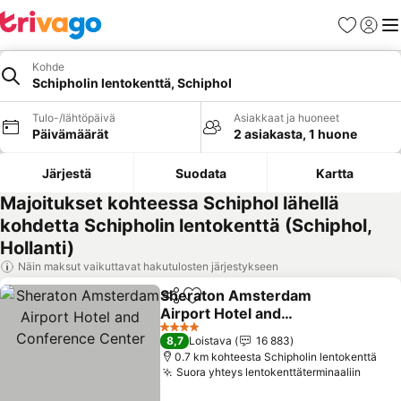
Suosikit
Kirjaud
Val
Kohde
Schipholin lentokenttä, Schiphol
Tulo-/lähtöpäivä
Asiakkaat ja huoneet
Päivämäärät
2 asiakasta, 1 huone
Järjestä
Suodata
Kartta
Majoitukset kohteessa Schiphol lähellä
kohdetta Schipholin lentokenttä (Schiphol,
Hollanti)
Näin maksut vaikuttavat hakutulosten järjestykseen
Sheraton Amsterdam
Jaa
Lisää suosikkeihin
Airport Hotel and
Conference Center
Katso hinnat
4 Tähtiluokitus
8,7
Loistava
16 883
0.7 km kohteesta Schipholin lentokenttä
Suora yhteys lentokenttäterminaaliin
Katso