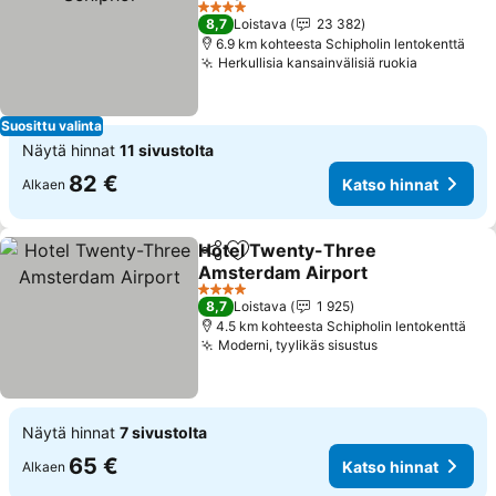
Katso hinnat
4 Tähtiluokitus
8,7
Loistava
23 382
6.9 km kohteesta Schipholin lentokenttä
Herkullisia kansainvälisiä ruokia
Katso hin
Suosittu valinta
Näytä hinnat
11 sivustolta
82 €
Katso hinnat
Alkaen
Hotel Twenty-Three
Jaa
Lisää suosikkeihin
Amsterdam Airport
Katso hinnat
4 Tähtiluokitus
8,7
Loistava
1 925
4.5 km kohteesta Schipholin lentokenttä
Moderni, tyylikäs sisustus
Katso hinnat
Näytä hinnat
7 sivustolta
65 €
Katso hinnat
Alkaen