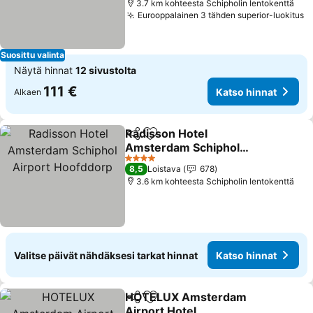
3.7 km kohteesta Schipholin lentokenttä
Eurooppalainen 3 tähden superior-luokitus
K
Suosittu valinta
Näytä hinnat
12 sivustolta
111 €
Katso hinnat
Alkaen
Radisson Hotel
Jaa
Lisää suosikkeihin
Amsterdam Schiphol
Airport Hoofddorp
Katso hinnat
4 Tähtiluokitus
8,5
Loistava
678
3.6 km kohteesta Schipholin lentokenttä
Valitse päivät nähdäksesi tarkat hinnat
Katso hinnat
HOTELUX Amsterdam
Jaa
Lisää suosikkeihin
Airport Hotel