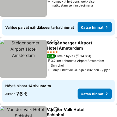
Kompaktit hytit ensiluokkaisen
matkustamisen inspiroimana
Valitse päivät nähdäksesi tarkat hinnat
Katso hinnat
Steigenberger Airport
Jaa
Lisää suosikkeihin
Hotel Amsterdam
Katso hinnat
4 Tähtiluokitus
8,4
Erittäin hyvä
14 651
3.2 km kohteesta Airport Amsterdam
Schiphol
Laaja Lifestyle Club ja aktiivinen kylpylä
Kat
Näytä hinnat
14 sivustolta
76 €
Katso hinnat
Alkaen
Van der Valk Hotel
Jaa
Lisää suosikkeihin
Schiphol