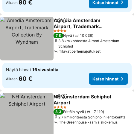
90 €
Katso hinnat
Alkaen
Amedia Amsterdam
Jaa
Lisää suosikkeihin
Airport, Trademark
Collection By Wyndham
Katso hinnat
4 Tähtiluokitus
7,8
Hyvä
10 039
3.8 km kohteesta Airport Amsterdam
Schiphol
Tilavat perhemajoitukset
Katso hinnat
Näytä hinnat
16 sivustolta
60 €
Katso hinnat
Alkaen
NH Amsterdam Schiphol
Jaa
Lisää suosikkeihin
Airport
Katso hinnat
4 Tähtiluokitus
8,3
Erittäin hyvä
17 110
2.7 km kohteesta Schipholin lentokenttä
The Greenhouse -aamiaiskokemus
Katso h