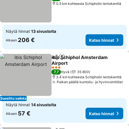
0.5 km kohteesta Schipholin lentokenttä
Näytä hinnat
13 sivustolta
206 €
Katso hinnat
Alkaen
ibis Schiphol Amsterdam
Jaa
Lisää suosikkeihin
Airport
Katso hinnat
3 Tähtiluokitus
7,7
Hyvä
35 800
3.4 km kohteesta Schipholin lentokenttä
Paikan päällä kuntoilu- ja hyvinvointitilat
Ka
Suosittu valinta
Näytä hinnat
14 sivustolta
57 €
Katso hinnat
Alkaen