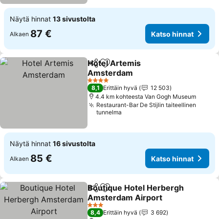
Näytä hinnat
13 sivustolta
87 €
Katso hinnat
Alkaen
Hotel Artemis
Jaa
Lisää suosikkeihin
Amsterdam
Katso hinnat
4 Tähtiluokitus
8,1
Erittäin hyvä
12 503
4.4 km kohteesta Van Gogh Museum
Restaurant-Bar De Stijlin taiteellinen
tunnelma
Näytä hinnat
16 sivustolta
85 €
Katso hinnat
Alkaen
Boutique Hotel Herbergh
Jaa
Lisää suosikkeihin
Amsterdam Airport
Katso hinnat
3 Tähtiluokitus
8,4
Erittäin hyvä
3 692