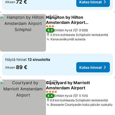
72 €
Katso hinnat
Alkaen
Hampton by Hilton
Jaa
Lisää suosikkeihin
Amsterdam Airport
Schiphol
Katso hinnat
3 Tähtiluokitus
8,3
Erittäin hyvä
9 928
3.9 km kohteesta Schipholin lentokenttä
Kanavanäkymät aulasta
Katso hinnat
Näytä hinnat
12 sivustolta
89 €
Katso hinnat
Alkaen
Courtyard by Marriott
Jaa
Lisää suosikkeihin
Amsterdam Airport
Katso hinnat
4 Tähtiluokitus
8,4
Erittäin hyvä
5 105
6.6 km kohteesta Schipholin lentokenttä
Brasserie Courtyardin koko päivän ruokailu
K