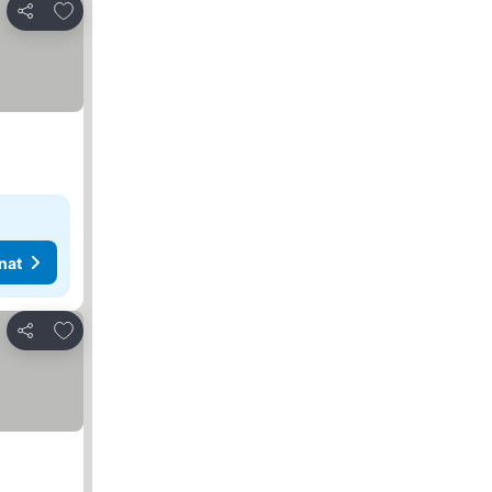
Lisää suosikkeihin
Jaa
nat
Lisää suosikkeihin
Jaa