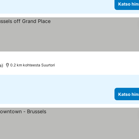
Katso hin
a)
0.2 km kohteesta Suurtori
Katso hin