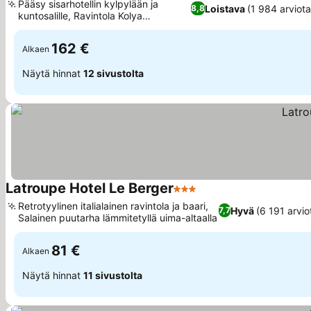
Pääsy sisarhotellin kylpylään ja
Loistava
(1 984 arviota
8,8
kuntosalille, Ravintola Kolya
Katso hinnat
sisarhotellissa
162 €
Alkaen
Näytä hinnat
12 sivustolta
Latroupe Hotel Le Berger
3 Tähtiluokitus
Katso hinnat
Retrotyylinen italialainen ravintola ja baari,
Hyvä
(6 191 arvio
7,7
Salainen puutarha lämmitetyllä uima-altaalla
Katso hinnat
81 €
Alkaen
Näytä hinnat
11 sivustolta