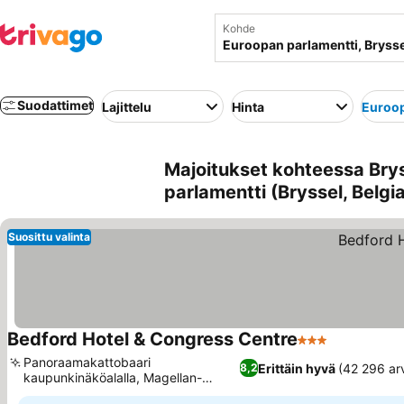
Kohde
Suodattimet
Lajittelu
Hinta
Euroop
Majoitukset kohteessa Brys
parlamentti (Bryssel, Belgi
Suosittu valinta
Bedford Hotel & Congress Centre
3 Tähtiluokitus
Katso hinn
Panoraamakattobaari
Erittäin hyvä
(42 296 ar
8,2
kaupunkinäköalalla, Magellan-
Katso hinnat
ravintola paikan päällä