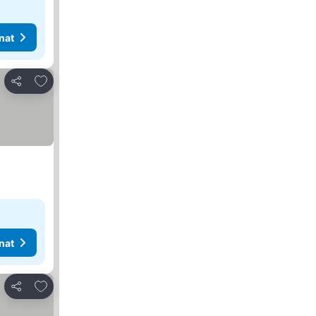
nat
Lisää suosikkeihin
Jaa
nat
Lisää suosikkeihin
Jaa