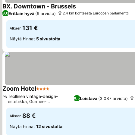
BX. Downtown - Brussels
Katso hinnat
Erittäin hyvä
(9 arviota)
8,0
2.4 km kohteesta Euroopan parlamentti
131 €
Alkaen
Näytä hinnat
5 sivustolta
Zoom Hotel
4 Tähtiluokitus
Katso hinnat
Teollinen vintage-design-
Loistava
(3 087 arviota)
8,5
estetiikka, Gurmee-
Katso hinnat
buffetaamiainen
88 €
Alkaen
Näytä hinnat
12 sivustolta