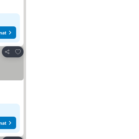
nat
Lisää suosikkeihin
Jaa
nat