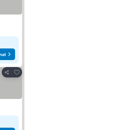
nat
Lisää suosikkeihin
Jaa