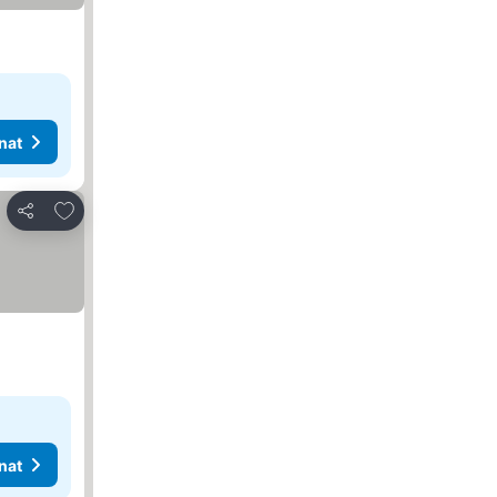
nat
Lisää suosikkeihin
Jaa
nat