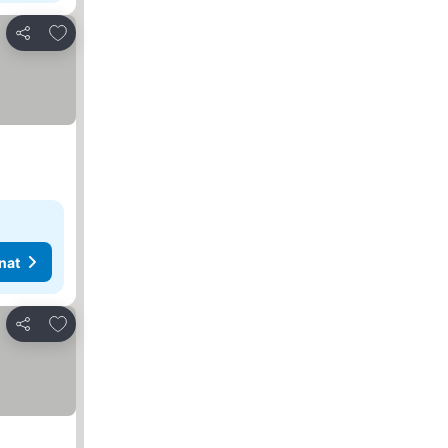
Lisää suosikkeihin
Jaa
nat
Lisää suosikkeihin
Jaa