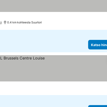
a)
0.4 km kohteesta Suurtori
Katso hin
s
nnat