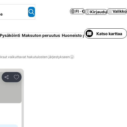
FI · €
Valikko
Kirjaudu
ne
Katso karttaa
Pysäköinti
Maksuton peruutus
Huoneisto palveluilla
Uima-allas
ksut vaikuttavat hakutulosten järjestykseen
Lisää suosikkeihin
Jaa