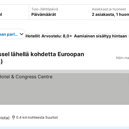
Tulo-/lähtöpäivä
Asiakkaat ja huoneet
Päivämäärät
2 asiakasta, 1 huo
an parlamentti
Hotellit
Arvostelu: 8,0+
Aamiainen sisältyy hintaan
sel lähellä kohdetta Euroopan
Näin ma
a)
at
viota)
0.4 km kohteesta Suurtori