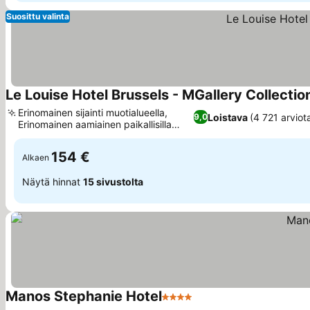
Suosittu valinta
Le Louise Hotel Brussels - MGallery Collectio
Erinomainen sijainti muotialueella,
Loistava
(4 721 arviot
9,0
Erinomainen aamiainen paikallisilla
Katso hinnat
mauilla
154 €
Alkaen
Näytä hinnat
15 sivustolta
Manos Stephanie Hotel
4 Tähtiluokitus
Katso hinnat