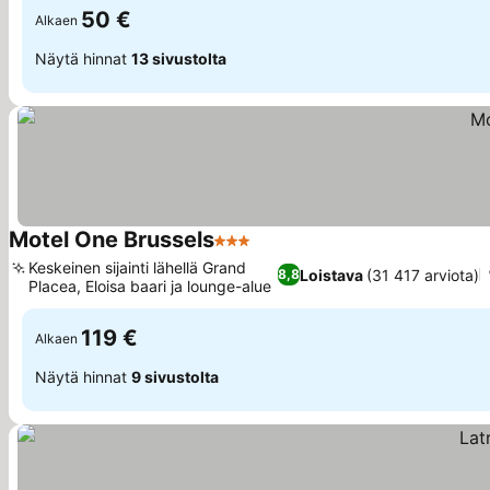
50 €
Alkaen
Näytä hinnat
13 sivustolta
Motel One Brussels
3 Tähtiluokitus
Katso hinnat
Keskeinen sijainti lähellä Grand
Loistava
(31 417 arviota)
8,8
Placea, Eloisa baari ja lounge-alue
Katso hinnat
119 €
Alkaen
Näytä hinnat
9 sivustolta