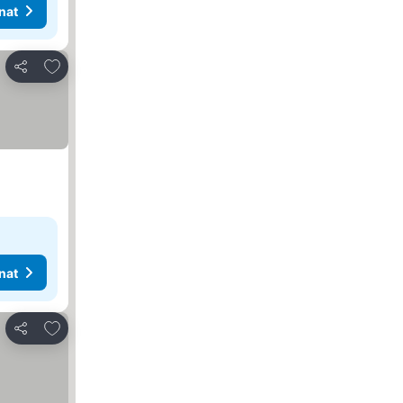
nat
Lisää suosikkeihin
Jaa
nat
Lisää suosikkeihin
Jaa