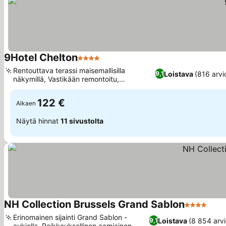
9Hotel Chelton
4 Tähtiluokitus
Katso hinnat
Rentouttava terassi maisemallisilla
Loistava
(816 arvi
9,1
näkymillä, Vastikään remontoitu,
Katso hinnat
moitteeton design
122 €
Alkaen
Näytä hinnat
11 sivustolta
NH Collection Brussels Grand Sablon
4 Tähtiluok
Kats
Erinomainen sijainti Grand Sablon -
Loistava
(8 854 arvi
9,1
aukiolla, Poikkeuksellinen aamiainen