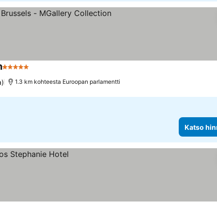
n
5 Tähtiluokitus
Katso hinnat
a)
1.3 km kohteesta Euroopan parlamentti
Katso hin