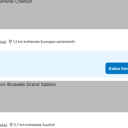
ota)
1.2 km kohteesta Euroopan parlamentti
Katso hin
itus
o hinnat
ota)
0.7 km kohteesta Suurtori