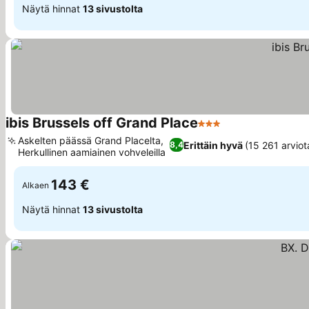
Näytä hinnat
13 sivustolta
ibis Brussels off Grand Place
3 Tähtiluokitus
Katso hinnat
Askelten päässä Grand Placelta,
Erittäin hyvä
(15 261 arviot
8,4
Herkullinen aamiainen vohveleilla
Katso hinnat
143 €
Alkaen
Näytä hinnat
13 sivustolta