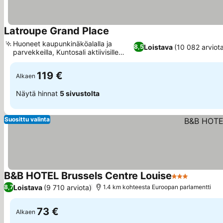
Latroupe Grand Place
Katso hinnat
Huoneet kaupunkinäköalalla ja
Loistava
(10 082 arviot
8,5
parvekkeilla, Kuntosali aktiivisille
Katso hinnat
vieraille
119 €
Alkaen
Näytä hinnat
5 sivustolta
Suosittu valinta
B&B HOTEL Brussels Centre Louise
3 Tähtiluokitu
Katso hi
Loistava
(9 710 arviota)
8,7
1.4 km kohteesta Euroopan parlamentti
73 €
Alkaen