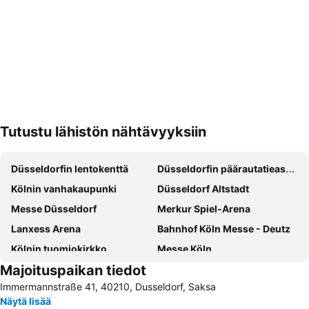
Tutustu lähistön nähtävyyksiin
Laajenna kartta
Düsseldorfin lentokenttä
Düsseldorfin päärautatieasema
Kölnin vanhakaupunki
Düsseldorf Altstadt
Messe Düsseldorf
Merkur Spiel-Arena
Lanxess Arena
Bahnhof Köln Messe - Deutz
Kölnin tuomiokirkko
Messe Köln
Majoituspaikan tiedot
Cologne Central station
Airport Cologne - Bonn
Immermannstraße 41, 40210, Dusseldorf, Saksa
Messe Essen
Düsseldorf Stadtmitte
Näytä lisää
Duisburgin päärautatieasema
Fühlinger See