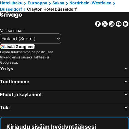
Hotellihaku
Eurooppa
Saksa
Nordrhein-Westfalen
Dusseldorf
Clayton Hotel Düsseldorf
Facebook
Twitter
Insta
Yo
Valitse maasi
Lisää Googleen
Löydä tuloksemme helposti: lisää
trivago ensisijaiseksi lähteeksi
Googlessa.
Yritys
Tuotteemme
Ehdot ja käytännöt
Tuki
Kirjaudu sisään hyödyntääksesi