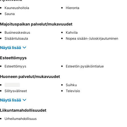
Kauneushoitola
Hieronta
Sauna
Majoituspaikan palvelut/mukavuudet
Businesskeskus
Kahvila
Sisääntuloaula
Nopea sisään-/uloskirjautuminen
Näytä lisää
Esteettömyys
Esteettömyys
Esteetön pysäköintialue
Huoneen palvelut/mukavuudet
Suihku
Silitysvälineet
Televisio
Näytä lisää
Liikuntamahdollisuudet
Urheilumahdollisuus