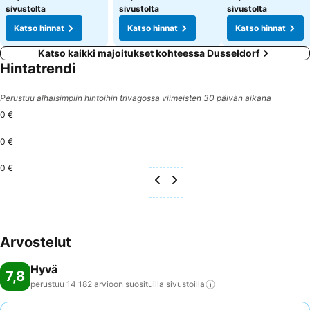
sivustolta
sivustolta
sivustolta
Katso hinnat
Katso hinnat
Katso hinnat
Katso kaikki majoitukset kohteessa Dusseldorf
Hintatrendi
Perustuu alhaisimpiin hintoihin trivagossa viimeisten 30 päivän aikana
0 €
0 €
0 €
Arvostelut
Hyvä
7,8
perustuu 14 182 arvioon suosituilla
sivustoilla