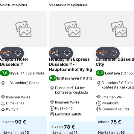
Valittu majoitus
Vastaavia majoituksia
Hotelli
Hotelli
Hotelli
4 Tähtiluokitus
3 Tähtiluokitus
4 Tähtiluokitus
Jaa
Lisää suosikkeihin
Jaa
Lisää suosikkeihin
Jaa
Lisää suo
Clayton Hotel
Holiday Inn Express
carathotel Düsseld
Düsseldorf
Düsseldorf -
City
Hauptbahnhof By Ihg
7,8
8,7
Hyvä
(
14 182 arviota
)
Loistava
(
12 155 
8,2
Erittäin hyvä
(
19 313 arviota
)
Dusseldorf, Saksa
Dusseldorf, 0.7 km
kohteesta Keskust
Dusseldorf, 1.4 km
kohteesta Keskusta
Ilmainen Wi-Fi
Ilmainen Wi-Fi
Ilmainen Wi-Fi
Uima-allas
Pysäköinti
Pysäköinti
Kylpylä
Lemmikit sallittu
Lemmikit sallittu
90 €
75 €
alkaen
alkaen
78 €
alkaen
Näytä hinnat
13
Näytä hinnat
11
Näytä hinnat
16