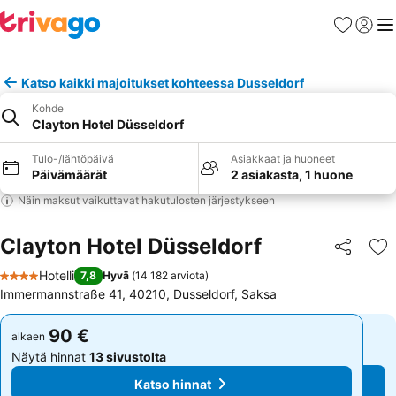
Suosikit
Kirjaud
Val
Katso kaikki majoitukset kohteessa Dusseldorf
Kohde
Clayton Hotel Düsseldorf
Tulo-/lähtöpäivä
Asiakkaat ja huoneet
Päivämäärät
2 asiakasta, 1 huone
Näin maksut vaikuttavat hakutulosten järjestykseen
Clayton Hotel Düsseldorf
Jaa
Li
Hotelli
7,8
Hyvä
(
14 182 arviota
)
4 Tähtiluokitus
Immermannstraße 41, 40210, Dusseldorf, Saksa
90 €
90 €
alkaen
alkaen
Näytä hinnat
13 sivustolta
Näytä hinnat
13 sivustolta
Katso hinnat
Katso hinnat