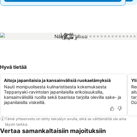
1 / 47
Hyvä tietää
Aitoja japanilaisia ja kansainvälisiä ruokaelämyksiä
Yl
Nauti monipuolisesta kulinaristisesta kokemuksesta
Re
Teppanyaki-ravintolan japanilaisilla erikoisuuksilla,
al
kansainvälisillä ruoilla sekä baarissa tarjolla olevilla sake- ja
ta
japanilaisilla viskeillä.
Düs
Tämä yhteenveto on tehty tekoälyn avulla, eikä se välttämättä ole aina
täysin tarkka.
Vertaa samankaltaisiin majoituksiin