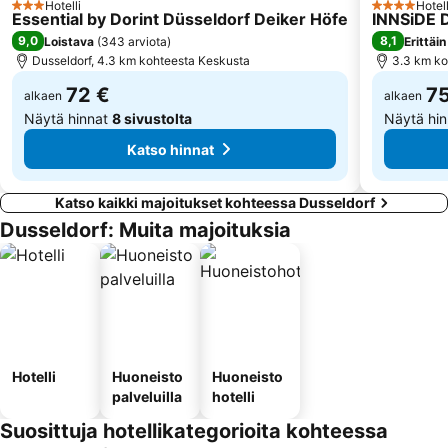
Hotelli
Hotell
3 Tähtiluokitus
4 Tähtiluoki
Veltins Areena
Flingern-Süd
Essential by Dorint Düsseldorf Deiker Höfe
INNSiDE 
9,0
8,1
Loistava
(
343 arviota
)
Erittäi
Medienhafen Düsseldorf
Bilk
Dusseldorf, 4.3 km kohteesta Keskusta
3.3 km ko
72 €
75
alkaen
alkaen
Näytä hinnat
8 sivustolta
Näytä hi
Katso hinnat
Katso kaikki majoitukset kohteessa Dusseldorf
Dusseldorf: Muita majoituksia
Hotelli
Huoneisto
Huoneisto
palveluilla
hotelli
Suosittuja hotellikategorioita kohteessa