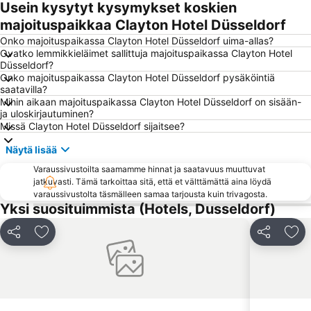
Usein kysytyt kysymykset koskien
ISS Dome
Kaisergarten
majoituspaikkaa Clayton Hotel Düsseldorf
Bahnhof Düsseldorf Flughafen
Belgian Quarter
Onko majoituspaikassa Clayton Hotel Düsseldorf uima-allas?
Ovatko lemmikkieläimet sallittuja majoituspaikassa Clayton Hotel
Weihnachtsmarkt Düsseldorf
Altstadt-Nord
Düsseldorf?
Onko majoituspaikassa Clayton Hotel Düsseldorf pysäköintiä
Marienburg
Jahrhunderthalle Bochum
saatavilla?
Equitana Equestrian Sports World Fair
Königsallee
Mihin aikaan majoituspaikassa Clayton Hotel Düsseldorf on sisään-
ja uloskirjautuminen?
Pempelfort
TuRU 1880
Missä Clayton Hotel Düsseldorf sijaitsee?
Ehrenfeld
Alter Markt Köln
Näytä lisää
Gelsenkirchenin päärautatieasema
Friedrichstadt
Varaussivustoilta saamamme hinnat ja saatavuus muuttuvat
Rath
Hauptbahnhof Essen
jatkuvasti. Tämä tarkoittaa sitä, että et välttämättä aina löydä
varaussivustolta täsmälleen samaa tarjousta kuin trivagosta.
Stadtkern
Zollverein
Yksi suosituimmista (Hotels, Dusseldorf)
Altstadt
Movie Park Germany
Jaa
Lisää suosikkeihin
Jaa
Lis
Oberkassel
Gerresheim
Unterrath
Boot
Rheydt
Essen Motor Show
Junkersdorf
Imhoff-Schokoladenmuseum