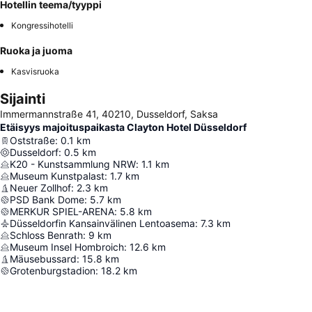
Hotellin teema/tyyppi
Kongressihotelli
Ruoka ja juoma
Kasvisruoka
Sijainti
Immermannstraße 41, 40210, Dusseldorf, Saksa
Etäisyys majoituspaikasta Clayton Hotel Düsseldorf
Oststraße
:
0.1
km
Dusseldorf
:
0.5
km
K20 - Kunstsammlung NRW
:
1.1
km
Museum Kunstpalast
:
1.7
km
Neuer Zollhof
:
2.3
km
PSD Bank Dome
:
5.7
km
MERKUR SPIEL-ARENA
:
5.8
km
Düsseldorfin Kansainvälinen Lentoasema
:
7.3
km
Schloss Benrath
:
9
km
Museum Insel Hombroich
:
12.6
km
Mäusebussard
:
15.8
km
Grotenburgstadion
:
18.2
km