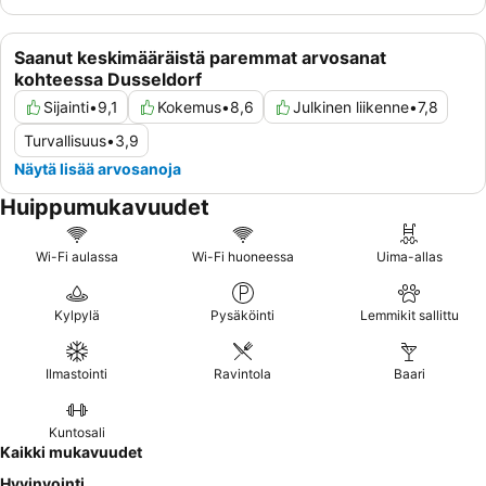
Saanut keskimääräistä paremmat arvosanat
kohteessa Dusseldorf
Sijainti
•
9,1
Kokemus
•
8,6
Julkinen liikenne
•
7,8
Turvallisuus
•
3,9
Näytä lisää arvosanoja
Huippumukavuudet
Wi-Fi aulassa
Wi-Fi huoneessa
Uima-allas
Kylpylä
Pysäköinti
Lemmikit sallittu
Ilmastointi
Ravintola
Baari
Kuntosali
Kaikki mukavuudet
Hyvinvointi