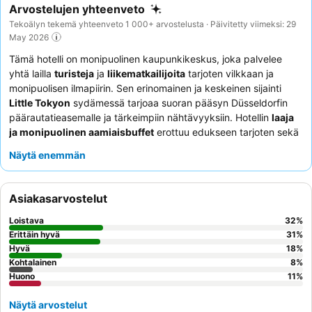
Arvostelujen yhteenveto
Tekoälyn tekemä yhteenveto 1 000+ arvostelusta · Päivitetty viimeksi: 29
May 2026
Tämä hotelli on monipuolinen kaupunkikeskus, joka palvelee
yhtä lailla
turisteja
ja
liikematkailijoita
tarjoten vilkkaan ja
monipuolisen ilmapiirin. Sen erinomainen ja keskeinen sijainti
Little Tokyon
sydämessä tarjoaa suoran pääsyn Düsseldorfin
päärautatieasemalle ja tärkeimpiin nähtävyyksiin. Hotellin
laaja
ja monipuolinen aamiaisbuffet
erottuu edukseen tarjoten sekä
eurooppalaisia että japanilaisia vaihtoehtoja päivän hyvään
Näytä enemmän
aloitukseen. Asiakkaat kehuvat jatkuvasti
ystävällistä ja
ammattitaitoista henkilökuntaa
, erityisesti tarkkaavaisia baari-
ja ravintolatiimejä. Rauhallisempaa kokemusta varten harkitse
Asiakasarvostelut
executive-sviitin
varaamista, joka tarjoaa tilavaa mukavuutta ja
mahdollisesti paremman lämpötilansäädön.
Loistava
32
%
Erittäin hyvä
31
%
Hyvä
18
%
Kohtalainen
8
%
Huono
11
%
Näytä arvostelut