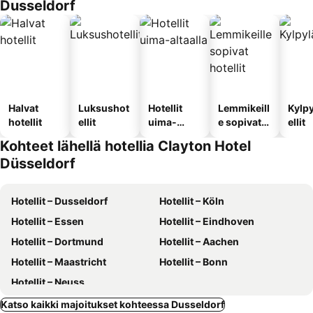
Dusseldorf
Halvat
Luksushot
Hotellit
Lemmikeill
Kylp
hotellit
ellit
uima-
e sopivat
ellit
altaalla
hotellit
Kohteet lähellä hotellia Clayton Hotel
Düsseldorf
Hotellit – Dusseldorf
Hotellit – Köln
Hotellit – Essen
Hotellit – Eindhoven
Hotellit – Dortmund
Hotellit – Aachen
Hotellit – Maastricht
Hotellit – Bonn
Hotellit – Neuss
Katso kaikki majoitukset kohteessa Dusseldorf