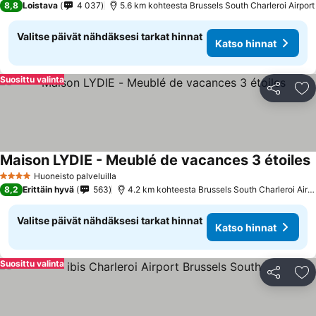
8,8
Loistava
4 037
5.6 km kohteesta Brussels South Charleroi Airport
Valitse päivät nähdäksesi tarkat hinnat
Katso hinnat
Suosittu valinta
Jaa
Li
Maison LYDIE - Meublé de vacances 3 étoiles
Huoneisto palveluilla
4 Tähtiluokitus
8,2
Erittäin hyvä
563
4.2 km kohteesta Brussels South Charleroi Airport
Valitse päivät nähdäksesi tarkat hinnat
Katso hinnat
Suosittu valinta
Jaa
Li