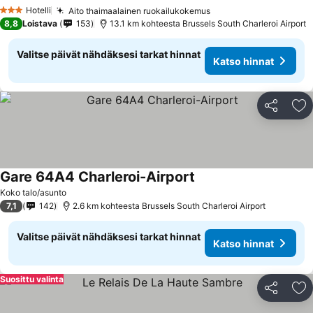
Hotelli
Aito thaimaalainen ruokailukokemus
3 Tähtiluokitus
8,8
Loistava
153
13.1 km kohteesta Brussels South Charleroi Airport
Valitse päivät nähdäksesi tarkat hinnat
Katso hinnat
Jaa
Li
Gare 64A4 Charleroi-Airport
Koko talo/asunto
7,1
142
2.6 km kohteesta Brussels South Charleroi Airport
Valitse päivät nähdäksesi tarkat hinnat
Katso hinnat
Suosittu valinta
Jaa
Li