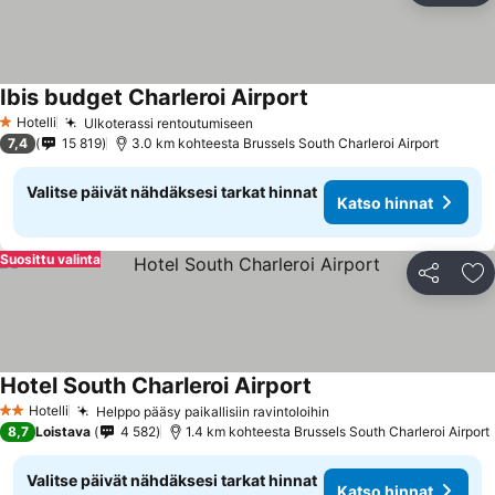
Ibis budget Charleroi Airport
Hotelli
Ulkoterassi rentoutumiseen
1 Tähtiluokitus
7,4
15 819
3.0 km kohteesta Brussels South Charleroi Airport
Valitse päivät nähdäksesi tarkat hinnat
Katso hinnat
Suosittu valinta
Jaa
Li
Hotel South Charleroi Airport
Hotelli
Helppo pääsy paikallisiin ravintoloihin
2 Tähtiluokitus
8,7
Loistava
4 582
1.4 km kohteesta Brussels South Charleroi Airport
Valitse päivät nähdäksesi tarkat hinnat
Katso hinnat