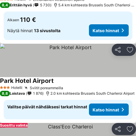
4 Tähtiluokitus
8,4
Erittäin hyvä
5 730
5.4 km kohteesta Brussels South Charleroi Airport
110 €
Alkaen
Näytä hinnat
13 sivustolta
Katso hinnat
Jaa
Li
Park Hotel Airport
Hotelli
Sviitit poreammeilla
3 Tähtiluokitus
8,8
Loistava
1 876
2.0 km kohteesta Brussels South Charleroi Airport
Valitse päivät nähdäksesi tarkat hinnat
Katso hinnat
Suosittu valinta
Jaa
Li