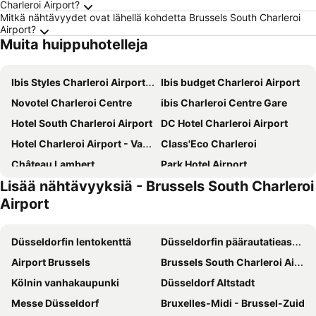
Charleroi Airport?
Mitkä nähtävyydet ovat lähellä kohdetta Brussels South Charleroi
Airport?
Muita huippuhotelleja
Ibis Styles Charleroi Airport Aero 44
Ibis budget Charleroi Airport
Novotel Charleroi Centre
ibis Charleroi Centre Gare
Hotel South Charleroi Airport
DC Hotel Charleroi Airport
Hotel Charleroi Airport - Van Der Valk
Class'Eco Charleroi
Château Lambert
Park Hotel Airport
Lisää nähtävyyksiä - Brussels South Charleroi
Hôtel La Louve
ibis Charleroi Airport Brussels South
Airport
Hotel Tristar
Hotel L'Escapade
Akena City Mons
Van der Valk Hotel Nivelles - Sud
Düsseldorfin lentokenttä
Düsseldorfin päärautatieasema
ibis Styles La Louvière
A Fleur de Couette
Airport Brussels
Brussels South Charleroi Airport
Kölnin vanhakaupunki
Düsseldorf Altstadt
Messe Düsseldorf
Bruxelles-Midi - Brussel-Zuid