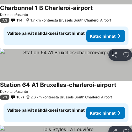
Charbonnel 1 B Charleroi-airport
Koko talo/asunto
7,3
114
1.7 km kohteesta Brussels South Charleroi Airport
Valitse päivät nähdäksesi tarkat hinnat
Katso hinnat
Jaa
Li
Station 64 A1 Bruxelles-charleroi-airport
Koko talo/asunto
7,1
107
2.6 km kohteesta Brussels South Charleroi Airport
Valitse päivät nähdäksesi tarkat hinnat
Katso hinnat