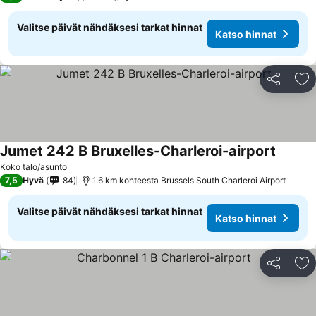
Valitse päivät nähdäksesi tarkat hinnat
Katso hinnat
Jaa
Li
Jumet 242 B Bruxelles-Charleroi-airport
Koko talo/asunto
7,5
Hyvä
84
1.6 km kohteesta Brussels South Charleroi Airport
Valitse päivät nähdäksesi tarkat hinnat
Katso hinnat
Jaa
Li