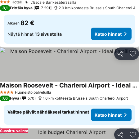
Hotelli
L'Escale Bar kesäterassilla
3 Tähtiluokitus
8,1
Erittäin hyvä
7 291
2.0 km kohteesta Brussels South Charleroi Airport
82 €
Alkaen
Näytä hinnat
13 sivustolta
Katso hinnat
Jaa
Li
Maison Roosevelt - Charleroi Airport - Ideal Families
Huoneisto palveluilla
4 Tähtiluokitus
7,6
Hyvä
570
1.6 km kohteesta Brussels South Charleroi Airport
Valitse päivät nähdäksesi tarkat hinnat
Katso hinnat
Suosittu valinta
Jaa
Li