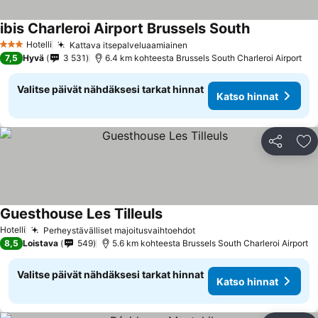
ibis Charleroi Airport Brussels South
Hotelli
Kattava itsepalveluaamiainen
3 Tähtiluokitus
7,5
Hyvä
3 531
6.4 km kohteesta Brussels South Charleroi Airport
Valitse päivät nähdäksesi tarkat hinnat
Katso hinnat
Jaa
Li
Guesthouse Les Tilleuls
Hotelli
Perheystävälliset majoitusvaihtoehdot
8,5
Loistava
549
5.6 km kohteesta Brussels South Charleroi Airport
Valitse päivät nähdäksesi tarkat hinnat
Katso hinnat