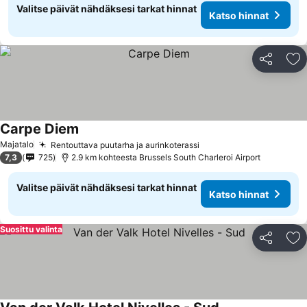
Valitse päivät nähdäksesi tarkat hinnat
Katso hinnat
Jaa
Li
Carpe Diem
Majatalo
Rentouttava puutarha ja aurinkoterassi
7,3
725
2.9 km kohteesta Brussels South Charleroi Airport
Valitse päivät nähdäksesi tarkat hinnat
Katso hinnat
Suosittu valinta
Jaa
Li