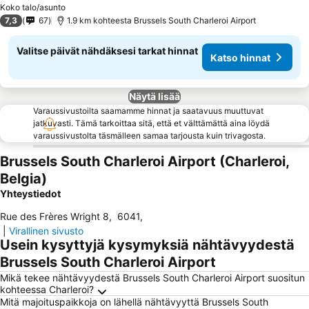
Koko talo/asunto
7,3
67
1.9 km kohteesta Brussels South Charleroi Airport
Valitse päivät nähdäksesi tarkat hinnat
Katso hinnat
Näytä lisää
Varaussivustoilta saamamme hinnat ja saatavuus muuttuvat
jatkuvasti. Tämä tarkoittaa sitä, että et välttämättä aina löydä
varaussivustolta täsmälleen samaa tarjousta kuin trivagosta.
Brussels South Charleroi Airport (Charleroi,
Belgia)
Yhteystiedot
Rue des Frères Wright 8
,
6041
,
|
Virallinen sivusto
Usein kysyttyjä kysymyksiä nähtävyydestä
Brussels South Charleroi Airport
Mikä tekee nähtävyydestä Brussels South Charleroi Airport suositun
kohteessa Charleroi?
Mitä majoituspaikkoja on lähellä nähtävyyttä Brussels South