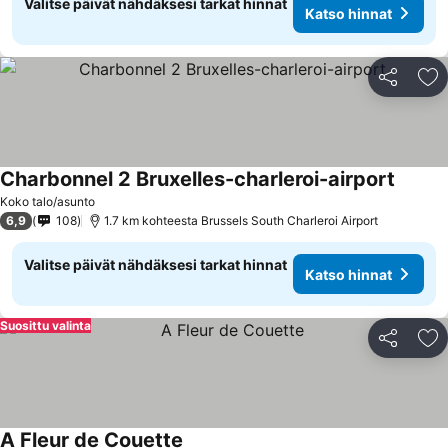
Valitse päivät nähdäksesi tarkat hinnat
Katso hinnat
Jaa
Li
Charbonnel 2 Bruxelles-charleroi-airport
Koko talo/asunto
6,9
108
1.7 km kohteesta Brussels South Charleroi Airport
Valitse päivät nähdäksesi tarkat hinnat
Katso hinnat
Suosittu valinta
Jaa
Li
A Fleur de Couette