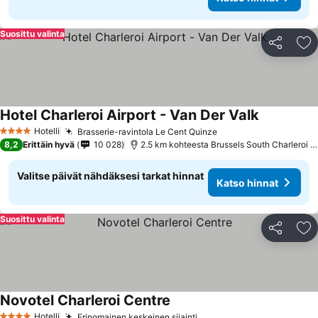
Suosittu valinta
Jaa
Li
Hotel Charleroi Airport - Van Der Valk
Hotelli
Brasserie-ravintola Le Cent Quinze
4 Tähtiluokitus
8,2
Erittäin hyvä
10 028
2.5 km kohteesta Brussels South Charleroi Airport
Valitse päivät nähdäksesi tarkat hinnat
Katso hinnat
Suosittu valinta
Jaa
Li
Novotel Charleroi Centre
Hotelli
Erinomainen keskeinen sijainti