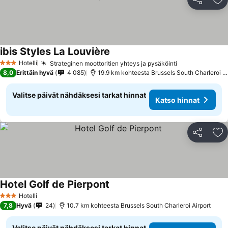
Jaa
Li
ibis Styles La Louvière
Hotelli
Strateginen moottoritien yhteys ja pysäköinti
3 Tähtiluokitus
8,0
Erittäin hyvä
4 085
19.9 km kohteesta Brussels South Charleroi Airport
Valitse päivät nähdäksesi tarkat hinnat
Katso hinnat
Jaa
Li
Hotel Golf de Pierpont
Hotelli
3 Tähtiluokitus
7,8
Hyvä
24
10.7 km kohteesta Brussels South Charleroi Airport
Valitse päivät nähdäksesi tarkat hinnat