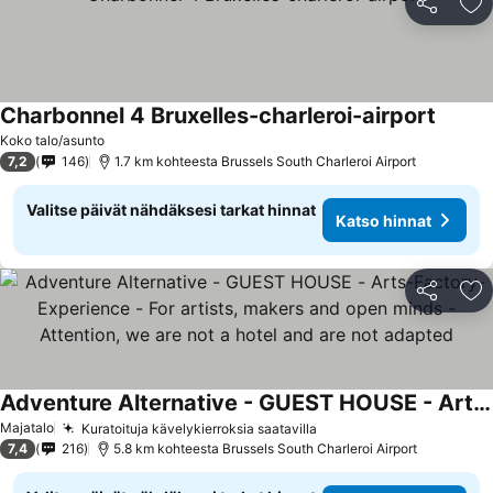
Jaa
Li
Charbonnel 4 Bruxelles-charleroi-airport
Koko talo/asunto
7,2
146
1.7 km kohteesta Brussels South Charleroi Airport
Valitse päivät nähdäksesi tarkat hinnat
Katso hinnat
Jaa
Li
Adventure Alternative - GUEST HOUSE - Arts-Factory-Experience - For artists, makers and open minds - Attention, we are not a hotel and are not adapted
Majatalo
Kuratoituja kävelykierroksia saatavilla
7,4
216
5.8 km kohteesta Brussels South Charleroi Airport