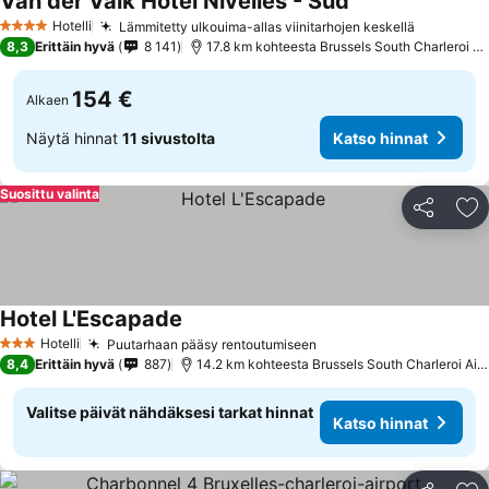
Van der Valk Hotel Nivelles - Sud
Hotelli
Lämmitetty ulkouima-allas viinitarhojen keskellä
4 Tähtiluokitus
8,3
Erittäin hyvä
8 141
17.8 km kohteesta Brussels South Charleroi Airport
154 €
Alkaen
Näytä hinnat
11 sivustolta
Katso hinnat
Suosittu valinta
Jaa
Li
Hotel L'Escapade
Hotelli
Puutarhaan pääsy rentoutumiseen
3 Tähtiluokitus
8,4
Erittäin hyvä
887
14.2 km kohteesta Brussels South Charleroi Airport
Valitse päivät nähdäksesi tarkat hinnat
Katso hinnat