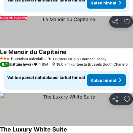
Katso hinnat
Suosittu valinta
Jaa
Li
Le Manoir du Capitaine
Huoneisto palveluilla
Ulkoterassi ja puutarhaan pääsy
3 Tähtiluokitus
8,4
Erittäin hyvä
1 654
18.0 km kohteesta Brussels South Charleroi Airport
Valitse päivät nähdäksesi tarkat hinnat
Katso hinnat
Jaa
Li
The Luxury White Suite