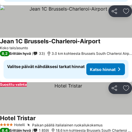
Jaa
Li
Jean 1C Brussels-Charleroi-Airport
Koko talo/asunto
8,2
Erittäin hyvä
33
3.0 km kohteesta Brussels South Charleroi Airport
Valitse päivät nähdäksesi tarkat hinnat
Katso hinnat
Suosittu valinta
Jaa
Li
Hotel Tristar
Hotelli
Paikan päällä italialainen ruokailukokemus
4 Tähtiluokitus
8,4
Erittäin hyvä
1 859
18.6 km kohteesta Brussels South Charleroi Airport