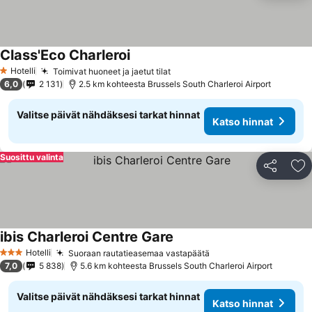
Class'Eco Charleroi
Hotelli
Toimivat huoneet ja jaetut tilat
1 Tähtiluokitus
6,0
2 131
2.5 km kohteesta Brussels South Charleroi Airport
Valitse päivät nähdäksesi tarkat hinnat
Katso hinnat
Suosittu valinta
Jaa
Li
ibis Charleroi Centre Gare
Hotelli
Suoraan rautatieasemaa vastapäätä
3 Tähtiluokitus
7,0
5 838
5.6 km kohteesta Brussels South Charleroi Airport
Valitse päivät nähdäksesi tarkat hinnat
Katso hinnat