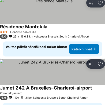
Jaa
Li
Résidence Mantekila
Huoneisto palveluilla
3 Tähtiluokitus
6,0
251
6.3 km kohteesta Brussels South Charleroi Airport
Valitse päivät nähdäksesi tarkat hinnat
Katso hinnat
Jaa
Li
Jumet 242 A Bruxelles-Charleroi-airport
Koko talo/asunto
6,9
110
1.6 km kohteesta Brussels South Charleroi Airport