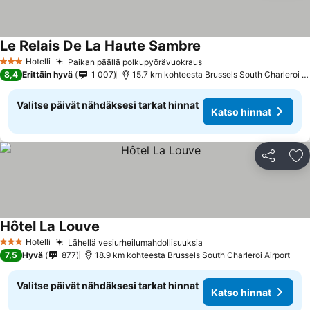
Le Relais De La Haute Sambre
Hotelli
Paikan päällä polkupyörävuokraus
3 Tähtiluokitus
8,4
Erittäin hyvä
1 007
15.7 km kohteesta Brussels South Charleroi Airport
Valitse päivät nähdäksesi tarkat hinnat
Katso hinnat
Jaa
Li
Hôtel La Louve
Hotelli
Lähellä vesiurheilumahdollisuuksia
3 Tähtiluokitus
7,5
Hyvä
877
18.9 km kohteesta Brussels South Charleroi Airport
Valitse päivät nähdäksesi tarkat hinnat
Katso hinnat