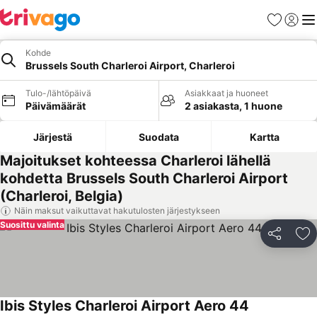
Suosikit
Kirjaud
Val
Kohde
Brussels South Charleroi Airport, Charleroi
Tulo-/lähtöpäivä
Asiakkaat ja huoneet
Päivämäärät
2 asiakasta, 1 huone
Järjestä
Suodata
Kartta
Majoitukset kohteessa Charleroi lähellä
kohdetta Brussels South Charleroi Airport
(Charleroi, Belgia)
Näin maksut vaikuttavat hakutulosten järjestykseen
Suosittu valinta
Jaa
Li
Ibis Styles Charleroi Airport Aero 44