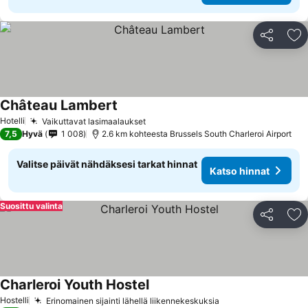
Jaa
Li
Château Lambert
Hotelli
Vaikuttavat lasimaalaukset
7,5
Hyvä
1 008
2.6 km kohteesta Brussels South Charleroi Airport
Valitse päivät nähdäksesi tarkat hinnat
Katso hinnat
Suosittu valinta
Jaa
Li
Charleroi Youth Hostel
Hostelli
Erinomainen sijainti lähellä liikennekeskuksia