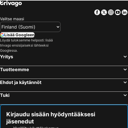
Facebook
Twitter
Insta
Yo
Valitse maasi
Lisää Googleen
Löydä tuloksemme helposti: lisää
trivago ensisijaiseksi lähteeksi
Googlessa.
Yritys
Tuotteemme
Ehdot ja käytännöt
Tuki
Kirjaudu sisään hyödyntääksesi
jäsenedut