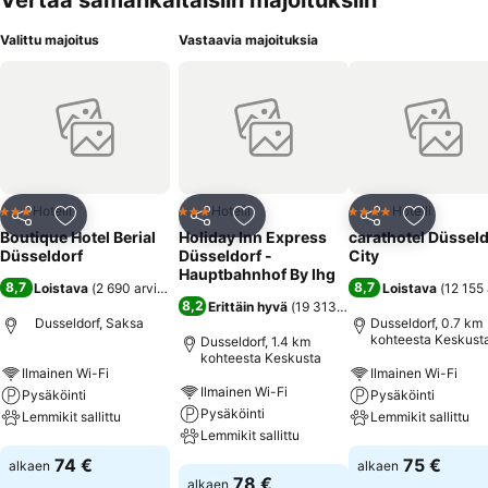
Vertaa samankaltaisiin majoituksiin
Valittu majoitus
Vastaavia majoituksia
Hotelli
Hotelli
Hotelli
3 Tähtiluokitus
3 Tähtiluokitus
4 Tähtiluokitus
Jaa
Lisää suosikkeihin
Jaa
Lisää suosikkeihin
Jaa
Lisää suo
Boutique Hotel Berial
Holiday Inn Express
carathotel Düsseld
Düsseldorf
Düsseldorf -
City
Hauptbahnhof By Ihg
8,7
8,7
Loistava
(
2 690 arviota
)
Loistava
(
12 155 
8,2
Erittäin hyvä
(
19 313 arviota
)
Dusseldorf, Saksa
Dusseldorf, 0.7 km
kohteesta Keskust
Dusseldorf, 1.4 km
kohteesta Keskusta
Ilmainen Wi-Fi
Ilmainen Wi-Fi
Ilmainen Wi-Fi
Pysäköinti
Pysäköinti
Pysäköinti
Lemmikit sallittu
Lemmikit sallittu
Lemmikit sallittu
Katso hinnat
Katso hinnat
74 €
75 €
alkaen
alkaen
Katso hinnat
78 €
alkaen