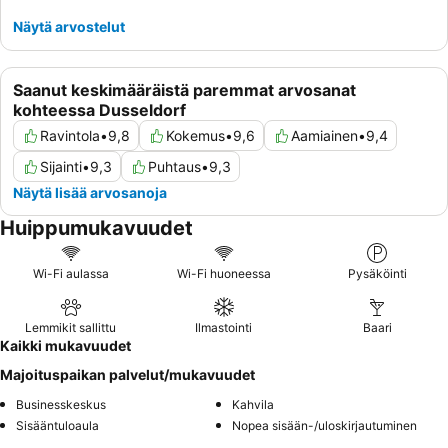
Näytä arvostelut
Saanut keskimääräistä paremmat arvosanat
kohteessa Dusseldorf
Ravintola
•
9,8
Kokemus
•
9,6
Aamiainen
•
9,4
Sijainti
•
9,3
Puhtaus
•
9,3
Näytä lisää arvosanoja
Huippumukavuudet
Wi-Fi aulassa
Wi-Fi huoneessa
Pysäköinti
Lemmikit sallittu
Ilmastointi
Baari
Kaikki mukavuudet
Majoituspaikan palvelut/mukavuudet
Businesskeskus
Kahvila
Sisääntuloaula
Nopea sisään-/uloskirjautuminen