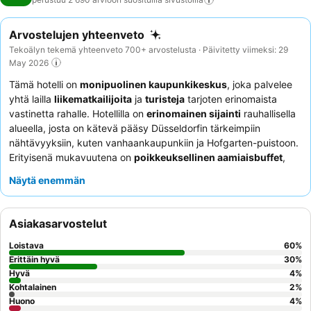
Arvostelujen yhteenveto
Tekoälyn tekemä yhteenveto 700+ arvostelusta · Päivitetty viimeksi: 29
May 2026
Tämä hotelli on
monipuolinen kaupunkikeskus
, joka palvelee
yhtä lailla
liikematkailijoita
ja
turisteja
tarjoten erinomaista
vastinetta rahalle. Hotellilla on
erinomainen sijainti
rauhallisella
alueella, josta on kätevä pääsy Düsseldorfin tärkeimpiin
nähtävyyksiin, kuten vanhaankaupunkiin ja Hofgarten-puistoon.
Erityisenä mukavuutena on
poikkeuksellinen aamiaisbuffet
,
jota kehutaan sen laadusta, monipuolisuudesta ja
Näytä enemmän
vastavalmistetusta baristan tekemästä kahvista. Asiakkaat
korostavat jatkuvasti
uskomattoman ystävällistä ja avuliasta
henkilökuntaa
, erityisesti vastaanoton tiimiä, joka varmistaa
Asiakasarvostelut
sujuvan ja miellyttävän oleskelun. Hiljaisempaa kokemusta
kaipaaville vieraille suositellaan puutarhaan päin olevia huoneita.
Loistava
60
%
Erittäin hyvä
30
%
Hyvä
4
%
Kohtalainen
2
%
Huono
4
%