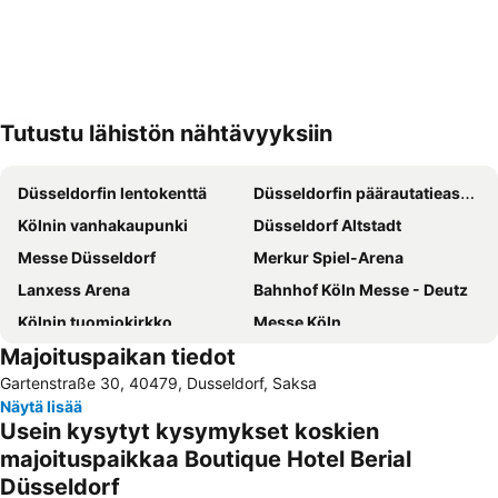
Tutustu lähistön nähtävyyksiin
Laajenna kartta
Düsseldorfin lentokenttä
Düsseldorfin päärautatieasema
Kölnin vanhakaupunki
Düsseldorf Altstadt
Messe Düsseldorf
Merkur Spiel-Arena
Lanxess Arena
Bahnhof Köln Messe - Deutz
Kölnin tuomiokirkko
Messe Köln
Majoituspaikan tiedot
Cologne Central station
Airport Cologne - Bonn
Gartenstraße 30, 40479, Dusseldorf, Saksa
Messe Essen
Düsseldorf Stadtmitte
Näytä lisää
Duisburgin päärautatieasema
Fühlinger See
Usein kysytyt kysymykset koskien
ISS Dome
Kaisergarten
majoituspaikkaa Boutique Hotel Berial
Düsseldorf
Bahnhof Düsseldorf Flughafen
Belgian Quarter