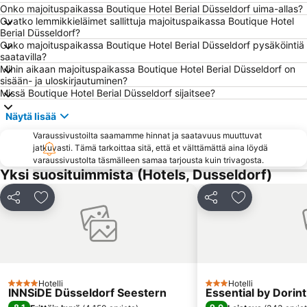
Onko majoituspaikassa Boutique Hotel Berial Düsseldorf uima-allas?
Weihnachtsmarkt Düsseldorf
Altstadt-Nord
Ovatko lemmikkieläimet sallittuja majoituspaikassa Boutique Hotel
Marienburg
Jahrhunderthalle Bochum
Berial Düsseldorf?
Onko majoituspaikassa Boutique Hotel Berial Düsseldorf pysäköintiä
Equitana Equestrian Sports World Fair
Pempelfort
saatavilla?
Mihin aikaan majoituspaikassa Boutique Hotel Berial Düsseldorf on
Königsallee
TuRU 1880
sisään- ja uloskirjautuminen?
Ehrenfeld
Alter Markt Köln
Missä Boutique Hotel Berial Düsseldorf sijaitsee?
Gelsenkirchenin päärautatieasema
Friedrichstadt
Näytä lisää
Rath
Hauptbahnhof Essen
Varaussivustoilta saamamme hinnat ja saatavuus muuttuvat
jatkuvasti. Tämä tarkoittaa sitä, että et välttämättä aina löydä
Stadtkern
Zollverein
varaussivustolta täsmälleen samaa tarjousta kuin trivagosta.
Altstadt
Movie Park Germany
Yksi suosituimmista (Hotels, Dusseldorf)
Oberkassel
Unterrath
Jaa
Lisää suosikkeihin
Jaa
Lisää suosikk
Gerresheim
Boot
Rheydt
Essen Motor Show
Junkersdorf
Imhoff-Schokoladenmuseum
Veltins Areena
Flingern-Süd
Hotelli
Hotelli
4 Tähtiluokitus
Medienhafen Düsseldorf
Bilk
3 Tähtiluokitus
INNSiDE Düsseldorf Seestern
Essential by Dorin