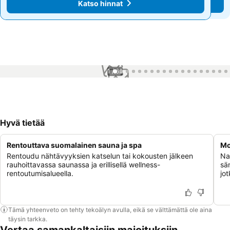
Katso hinnat
Katso hinnat
1 / 62
Hyvä tietää
Rentouttava suomalainen sauna ja spa
Mo
Rentoudu nähtävyyksien katselun tai kokousten jälkeen
Nau
rauhoittavassa saunassa ja erillisellä wellness-
sä
rentoutumisalueella.
jo
Tämä yhteenveto on tehty tekoälyn avulla, eikä se välttämättä ole aina
täysin tarkka.