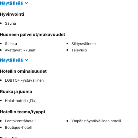
Näytä lisää
Hyvinvointi
Sauna
Huoneen palvelut/mukavuudet
Suihku
Silitysvälineet
Avattavat ikkunat
Televisio
Näytä lisää
Hotellin ominaisuudet
LGBTQ+ -ystävällinen
Ruoka ja juoma
Halal-hotelli (حلال)
Hotellin teema/tyyppi
Lentokenttähotelli
Ympäristöystävällinen hotelli
Boutique-hotelli