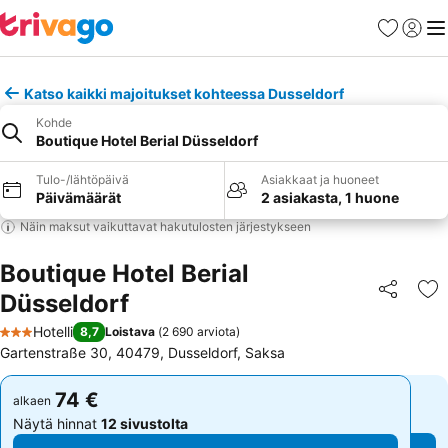
Suosikit
Kirjaud
Val
Katso kaikki majoitukset kohteessa Dusseldorf
Kohde
Boutique Hotel Berial Düsseldorf
Tulo-/lähtöpäivä
Asiakkaat ja huoneet
Päivämäärät
2 asiakasta, 1 huone
Näin maksut vaikuttavat hakutulosten järjestykseen
Boutique Hotel Berial
Düsseldorf
Jaa
Li
Hotelli
8,7
Loistava
(
2 690 arviota
)
3 Tähtiluokitus
Gartenstraße 30, 40479, Dusseldorf, Saksa
74 €
74 €
alkaen
alkaen
Näytä hinnat
12 sivustolta
Näytä hinnat
12 sivustolta