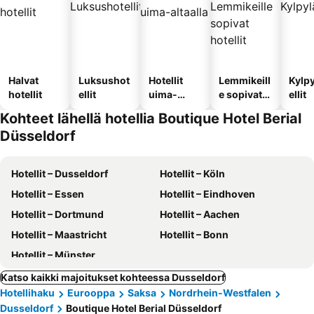
Halvat
Luksushot
Hotellit
Lemmikeill
Kylp
hotellit
ellit
uima-
e sopivat
ellit
altaalla
hotellit
Kohteet lähellä hotellia Boutique Hotel Berial
Düsseldorf
Hotellit – Dusseldorf
Hotellit – Köln
Hotellit – Essen
Hotellit – Eindhoven
Hotellit – Dortmund
Hotellit – Aachen
Hotellit – Maastricht
Hotellit – Bonn
Hotellit – Münster
Katso kaikki majoitukset kohteessa Dusseldorf
Hotellihaku
Eurooppa
Saksa
Nordrhein-Westfalen
Dusseldorf
Boutique Hotel Berial Düsseldorf