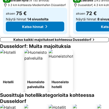
8,1
9,0
Erittäin hyvä
(
4 150 arviota
)
Loistava
(
343 arvio
3.3 km kohteesta Medienhafen Düsseldorf
Dusseldorf, 4.3 km ko
75 €
72 €
alkaen
alkaen
Näytä hinnat
14 sivustolta
Näytä hinnat
8 sivus
Katso hinnat
Kats
Katso kaikki majoitukset kohteessa Dusseldorf
Dusseldorf: Muita majoituksia
Hotelli
Huoneisto
Huoneisto
palveluilla
hotelli
Suosittuja hotellikategorioita kohteessa
Dusseldorf