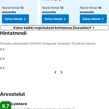
Näytä hinnat
12
Näytä hinnat
12
Näytä hinnat
16
sivustolta
sivustolta
sivustolta
Katso hinnat
Katso hinnat
Katso hinnat
Katso kaikki majoitukset kohteessa Dusseldorf
Hintatrendi
Perustuu alhaisimpiin hintoihin trivagossa viimeisten 30 päivän aikana
0 €
0 €
0 €
Arvostelut
Loistava
8,7
perustuu 2 690 arvioon suosituilla
sivustoilla