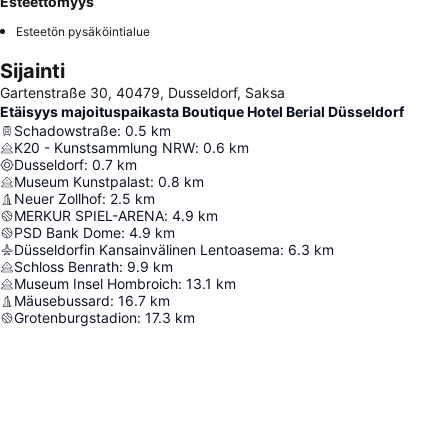
Esteettömyys
Esteetön pysäköintialue
Sijainti
Gartenstraße 30, 40479, Dusseldorf, Saksa
Etäisyys majoituspaikasta Boutique Hotel Berial Düsseldorf
Schadowstraße
:
0.5
km
K20 - Kunstsammlung NRW
:
0.6
km
Dusseldorf
:
0.7
km
Museum Kunstpalast
:
0.8
km
Neuer Zollhof
:
2.5
km
MERKUR SPIEL-ARENA
:
4.9
km
PSD Bank Dome
:
4.9
km
Düsseldorfin Kansainvälinen Lentoasema
:
6.3
km
Schloss Benrath
:
9.9
km
Museum Insel Hombroich
:
13.1
km
Mäusebussard
:
16.7
km
Grotenburgstadion
:
17.3
km