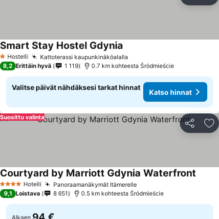
Jaa
Li
Smart Stay Hostel Gdynia
Katso hinnat
Hostelli
Kattoterassi kaupunkinäköalalla
Katso hinnat
1 Tähtiluokitus
8,2
Erittäin hyvä
1 119
0.7 km kohteesta Śródmieście
Valitse päivät nähdäksesi tarkat hinnat
Katso hinnat
Suosittu valinta
Jaa
Li
Courtyard by Marriott Gdynia Waterfront
Katso 
Hotelli
Panoraamanäkymät Itämerelle
Katso hinnat
4 Tähtiluokitus
9,1
Loistava
8 651
0.5 km kohteesta Śródmieście
94 €
Alkaen