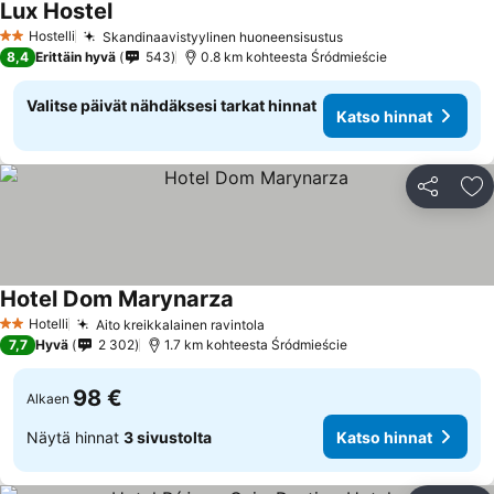
Lux Hostel
Katso hinnat
Hostelli
Skandinaavistyylinen huoneensisustus
Katso hinnat
2 Tähtiluokitus
8,4
Erittäin hyvä
543
0.8 km kohteesta Śródmieście
Valitse päivät nähdäksesi tarkat hinnat
Katso hinnat
Jaa
Li
Hotel Dom Marynarza
Katso hinnat
Hotelli
Aito kreikkalainen ravintola
Katso hinnat
2 Tähtiluokitus
7,7
Hyvä
2 302
1.7 km kohteesta Śródmieście
98 €
Alkaen
Näytä hinnat
3 sivustolta
Katso hinnat