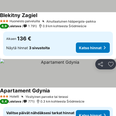
Blekitny Zagiel
Katso hinnat
Huoneisto palveluilla
Ainutlaatuinen hääpergola-paikka
Katso hinn
3 Tähtiluokitus
8,9
Loistava
1 791
0.9 km kohteesta Śródmieście
136 €
Alkaen
Näytä hinnat
3 sivustolta
Katso hinnat
Jaa
Li
Apartament Gdynia
Katso hinnat
Hotelli
Yksityinen parveke tai terassi
Katso hinnat
3 Tähtiluokitus
9,4
Loistava
771
0.3 km kohteesta Śródmieście
Valitse päivät nähdäksesi tarkat hinnat
Katso hinnat