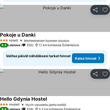
Jaa
Li
Pokoje u Danki
Katso hinnat
Hotelli
Meriteemainen huoneen sisustus
Katso hinnat
3 Tähtiluokitus
9,3
Loistava
253
1.1 km kohteesta Śródmieście
Valitse päivät nähdäksesi tarkat hinnat
Katso hinnat
Jaa
Li
Hello Gdynia Hostel
Katso hinnat
Hostelli
Hyvin varusteltu jaettu keittiö
Katso hinnat
3 Tähtiluokitus
9,4
Loistava
538
0.3 km kohteesta Śródmieście