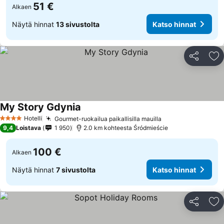
51 €
Alkaen
Näytä hinnat
13 sivustolta
Katso hinnat
Jaa
Li
My Story Gdynia
Katso hinnat
Hotelli
Gourmet-ruokailua paikallisilla mauilla
Katso hinnat
4 Tähtiluokitus
9,4
Loistava
1 950
2.0 km kohteesta Śródmieście
100 €
Alkaen
Näytä hinnat
7 sivustolta
Katso hinnat
Jaa
Li