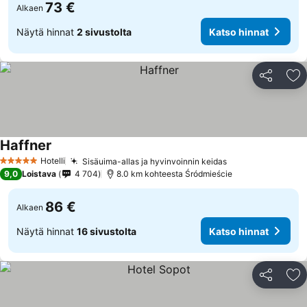
73 €
Alkaen
Näytä hinnat
2 sivustolta
Katso hinnat
Jaa
Li
Haffner
Katso hinnat
Hotelli
Sisäuima-allas ja hyvinvoinnin keidas
Katso hinnat
5 Tähtiluokitus
9,0
Loistava
4 704
8.0 km kohteesta Śródmieście
86 €
Alkaen
Näytä hinnat
16 sivustolta
Katso hinnat
Jaa
Li