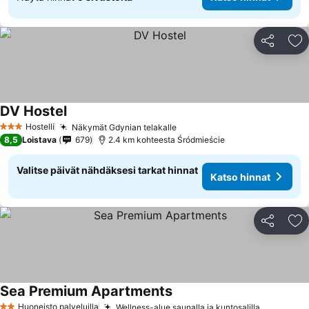
Jaa
Li
DV Hostel
Katso hinnat
Hostelli
Näkymät Gdynian telakalle
Katso hinnat
3 Tähtiluokitus
8,5
Loistava
679
2.4 km kohteesta Śródmieście
Valitse päivät nähdäksesi tarkat hinnat
Katso hinnat
Jaa
Li
Sea Premium Apartments
Katso hinnat
Huoneisto palveluilla
Wellness-alue saunalla ja kuntosalilla