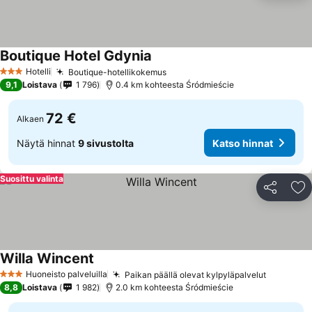
Boutique Hotel Gdynia
Katso hinnat
Hotelli
Boutique-hotellikokemus
Katso hinnat
3 Tähtiluokitus
9,1
Loistava
1 796
0.4 km kohteesta Śródmieście
72 €
Alkaen
Näytä hinnat
9 sivustolta
Katso hinnat
Suosittu valinta
Jaa
Li
Willa Wincent
Katso hinnat
Huoneisto palveluilla
Paikan päällä olevat kylpyläpalvelut
Katso hi
3 Tähtiluokitus
8,8
Loistava
1 982
2.0 km kohteesta Śródmieście