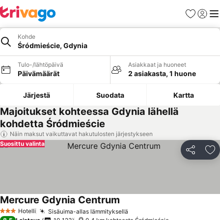
Suosikit
Kirjaud
Val
Kohde
Śródmieście, Gdynia
Tulo-/lähtöpäivä
Asiakkaat ja huoneet
Päivämäärät
2 asiakasta, 1 huone
Järjestä
Suodata
Kartta
Majoitukset kohteessa Gdynia lähellä
kohdetta Śródmieście
Näin maksut vaikuttavat hakutulosten järjestykseen
Suosittu valinta
Jaa
Li
Mercure Gdynia Centrum
Katso hinnat
Hotelli
Sisäuima-allas lämmityksellä
Katso hinnat
3 Tähtiluokitus