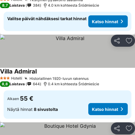
Katso hinnat
3 Tähtiluokitus
8,7
Loistava
384
4.0 km kohteesta Śródmieście
Valitse päivät nähdäksesi tarkat hinnat
Katso hinnat
Jaa
Li
Villa Admiral
Katso hinnat
Hotelli
Historiallinen 1920-luvun rakennus
Katso hinnat
3 Tähtiluokitus
8,8
Loistava
644
0.4 km kohteesta Śródmieście
55 €
Alkaen
Näytä hinnat
8 sivustolta
Katso hinnat
Jaa
Li