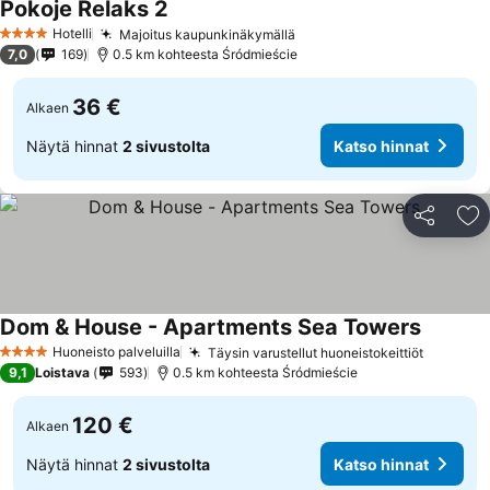
Pokoje Relaks 2
Katso hinnat
Hotelli
Majoitus kaupunkinäkymällä
Katso hinnat
4 Tähtiluokitus
7,0
169
0.5 km kohteesta Śródmieście
36 €
Alkaen
Näytä hinnat
2 sivustolta
Katso hinnat
Jaa
Li
Dom & House - Apartments Sea Towers
Katso hi
Huoneisto palveluilla
Täysin varustellut huoneistokeittiöt
Katso h
4 Tähtiluokitus
9,1
Loistava
593
0.5 km kohteesta Śródmieście
120 €
Alkaen
Näytä hinnat
2 sivustolta
Katso hinnat