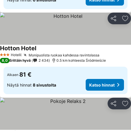
Jaa
Li
Hotton Hotel
Katso hinnat
Hotelli
Monipuolista ruokaa kahdessa ravintolassa
Katso hinnat
3 Tähtiluokitus
8,0
Erittäin hyvä
2 434
0.5 km kohteesta Śródmieście
81 €
Alkaen
Näytä hinnat
8 sivustolta
Katso hinnat
Jaa
Li