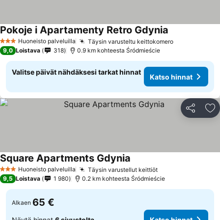
Pokoje i Apartamenty Retro Gdynia
Katso hinnat
Huoneisto palveluilla
Täysin varusteltu keittokomero
Katso hinnat
3 Tähtiluokitus
9,0
Loistava
318
0.9 km kohteesta Śródmieście
Valitse päivät nähdäksesi tarkat hinnat
Katso hinnat
Jaa
Li
Square Apartments Gdynia
Katso hinnat
Huoneisto palveluilla
Täysin varustellut keittiöt
Katso hinnat
3 Tähtiluokitus
9,5
Loistava
1 980
0.2 km kohteesta Śródmieście
65 €
Alkaen
Näytä hinnat
6 sivustolta
Katso hinnat