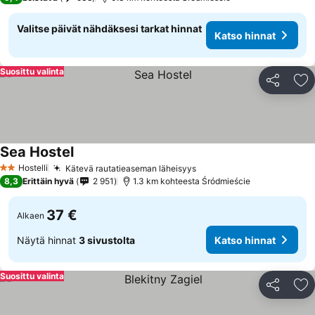
Valitse päivät nähdäksesi tarkat hinnat
Katso hinnat
Suosittu valinta
Jaa
Li
Sea Hostel
Katso hinnat
Hostelli
Kätevä rautatieaseman läheisyys
Katso hinnat
2 Tähtiluokitus
8,3
Erittäin hyvä
2 951
1.3 km kohteesta Śródmieście
37 €
Alkaen
Näytä hinnat
3 sivustolta
Katso hinnat
Suosittu valinta
Jaa
Li