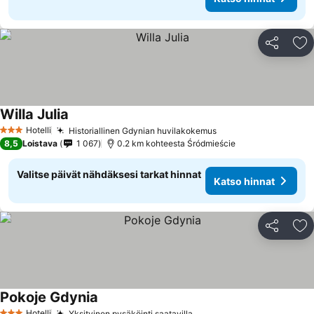
Jaa
Li
Willa Julia
Katso hinnat
Hotelli
Historiallinen Gdynian huvilakokemus
Katso hinnat
3 Tähtiluokitus
8,5
Loistava
1 067
0.2 km kohteesta Śródmieście
Valitse päivät nähdäksesi tarkat hinnat
Katso hinnat
Jaa
Li
Pokoje Gdynia
Katso hinnat
Hotelli
Yksityinen pysäköinti saatavilla