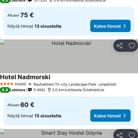
8,5
Loistava
10 123
0.4 km kohteesta Śródmieście
75 €
Alkaen
Näytä hinnat
13 sivustolta
Katso hinnat
Jaa
Li
Hotel Nadmorski
Katso hinnat
Hotelli
Rauhallinen Tri-city Landscape Park -ympäristö
Katso hin
4 Tähtiluokitus
8,8
Loistava
5 464
2.0 km kohteesta Śródmieście
60 €
Alkaen
Näytä hinnat
15 sivustolta
Katso hinnat