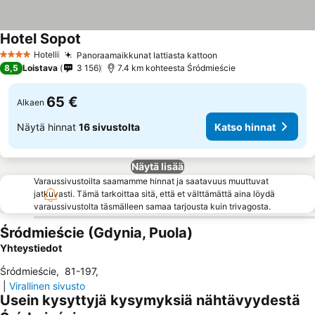
Hotel Sopot
Katso hinnat
Hotelli
Panoraamaikkunat lattiasta kattoon
Katso hinnat
4 Tähtiluokitus
8,5
Loistava
3 156
7.4 km kohteesta Śródmieście
65 €
Alkaen
Näytä hinnat
16 sivustolta
Katso hinnat
Näytä lisää
Varaussivustoilta saamamme hinnat ja saatavuus muuttuvat
jatkuvasti. Tämä tarkoittaa sitä, että et välttämättä aina löydä
varaussivustolta täsmälleen samaa tarjousta kuin trivagosta.
Śródmieście (Gdynia, Puola)
Yhteystiedot
Śródmieście
,
81-197
,
|
Virallinen sivusto
Usein kysyttyjä kysymyksiä nähtävyydestä