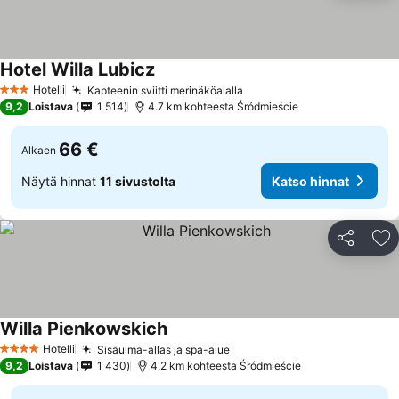
Hotel Willa Lubicz
Katso hinnat
Hotelli
Kapteenin sviitti merinäköalalla
Katso hinnat
3 Tähtiluokitus
9,2
Loistava
1 514
4.7 km kohteesta Śródmieście
66 €
Alkaen
Näytä hinnat
11 sivustolta
Katso hinnat
Jaa
Li
Willa Pienkowskich
Katso hinnat
Hotelli
Sisäuima-allas ja spa-alue
Katso hinnat
4 Tähtiluokitus
9,2
Loistava
1 430
4.2 km kohteesta Śródmieście