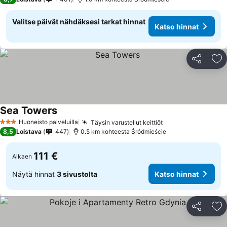
Valitse päivät nähdäksesi tarkat hinnat
Katso hinnat
Jaa
Li
Sea Towers
Katso hinnat
Huoneisto palveluilla
Täysin varustellut keittiöt
Katso hinnat
3 Tähtiluokitus
8,5
Loistava
447
0.5 km kohteesta Śródmieście
111 €
Alkaen
Näytä hinnat
3 sivustolta
Katso hinnat
Jaa
Li