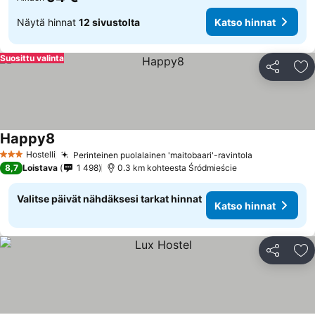
Näytä hinnat
12 sivustolta
Katso hinnat
Suosittu valinta
Jaa
Li
Happy8
Katso hinnat
Hostelli
Perinteinen puolalainen 'maitobaari'-ravintola
Katso hinna
3 Tähtiluokitus
8,7
Loistava
1 498
0.3 km kohteesta Śródmieście
Valitse päivät nähdäksesi tarkat hinnat
Katso hinnat
Jaa
Li