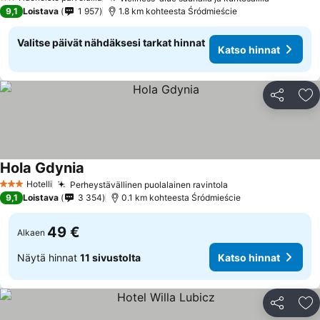
Katso hin
2 Tähtiluokitus
9,1
Loistava
1 957
1.8 km kohteesta Śródmieście
Valitse päivät nähdäksesi tarkat hinnat
Katso hinnat
Jaa
Li
Hola Gdynia
Katso hinnat
Hotelli
Perheystävällinen puolalainen ravintola
Katso hinnat
3 Tähtiluokitus
9,1
Loistava
3 354
0.1 km kohteesta Śródmieście
49 €
Alkaen
Näytä hinnat
11 sivustolta
Katso hinnat
Jaa
Li