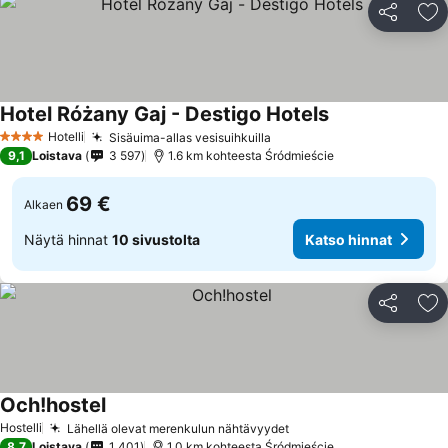
Jaa
Li
Hotel Różany Gaj - Destigo Hotels
Katso hinnat
Hotelli
Sisäuima-allas vesisuihkuilla
Katso hinnat
4 Tähtiluokitus
9,1
Loistava
3 597
1.6 km kohteesta Śródmieście
69 €
Alkaen
Näytä hinnat
10 sivustolta
Katso hinnat
Jaa
Li
Och!hostel
Katso hinnat
Hostelli
Lähellä olevat merenkulun nähtävyydet
Katso hinnat
8,7
Loistava
1 401
1.0 km kohteesta Śródmieście