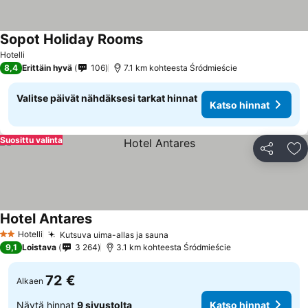
Sopot Holiday Rooms
Katso hinnat
Hotelli
8,4
Erittäin hyvä
106
7.1 km kohteesta Śródmieście
Valitse päivät nähdäksesi tarkat hinnat
Katso hinnat
Suosittu valinta
Jaa
Li
Hotel Antares
Katso hinnat
Hotelli
Kutsuva uima-allas ja sauna
Katso hinnat
2 Tähtiluokitus
9,1
Loistava
3 264
3.1 km kohteesta Śródmieście
72 €
Alkaen
Näytä hinnat
9 sivustolta
Katso hinnat