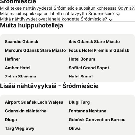
Śródmieście
Mikä tekee nähtävyydestä Śródmieście suositun kohteessa Gdynia?
Mitä majoituspaikkoja on lähellä nähtävyyttä Śródmieście?
Mitkä nähtävyydet ovat lähellä kohdetta Śródmieście?
Muita huippuhotelleja
Scandic Gdansk
ibis Gdansk Stare Miasto
Mercure Gdansk Stare Miasto
Focus Hotel Premium Gdańsk
Haffner
Hotel Bonum
Amber Hotel
Sofitel Grand Sopot
Zefiro Stajenna
Hotel Sopot
Lisää nähtävyyksiä - Śródmieście
Mercure Gdansk Posejdon
Abak
Radisson Blu Hotel, Sopot
Craft Beer Central Hotel
Airport Gdańsk Lech Wałęsa
Długi Targ
Hampton by Hilton Gdansk Airport
Sheraton Sopot Hotel
Gdanskin eläintarha
Fontanna Neptuna
Novotel Gdansk Marina
Hampton by Hilton Gdansk Oliwa
Długa
Gdańsk Convention Bureau
Sopot Marriott Resort & Spa
Smart Hotel
Targ Węglowy
Oliwa
Rezydent Hotel Sopot - MGallery Collection
Hotel Lival