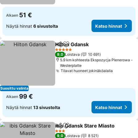
51 €
Alkaen
Näytä hinnat
6 sivustolta
Katso hinnat
Hilton Gdansk
Jaa
Lisää suosikkeihin
5 Tähtiluokitus
9,0
Loistava
10 691
5.9 km kohteesta Ekspozycja Plenerowa -
Westerplatte
Tilavat huoneet jokinäköalalla
Suosittu valinta
99 €
Alkaen
Näytä hinnat
13 sivustolta
Katso hinnat
ibis Gdansk Stare Miasto
Jaa
Lisää suosikkeihin
3 Tähtiluokitus
9,0
Loistava
8 521