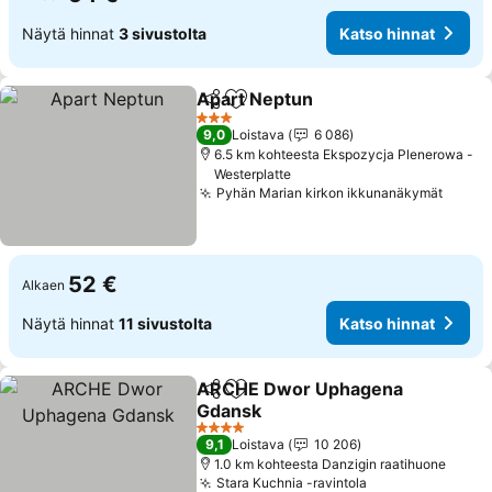
Näytä hinnat
3 sivustolta
Katso hinnat
Apart Neptun
Jaa
Lisää suosikkeihin
3 Tähtiluokitus
9,0
Loistava
6 086
6.5 km kohteesta Ekspozycja Plenerowa -
Westerplatte
Pyhän Marian kirkon ikkunanäkymät
52 €
Alkaen
Näytä hinnat
11 sivustolta
Katso hinnat
ARCHE Dwor Uphagena
Jaa
Lisää suosikkeihin
Gdansk
4 Tähtiluokitus
9,1
Loistava
10 206
1.0 km kohteesta Danzigin raatihuone
Stara Kuchnia -ravintola