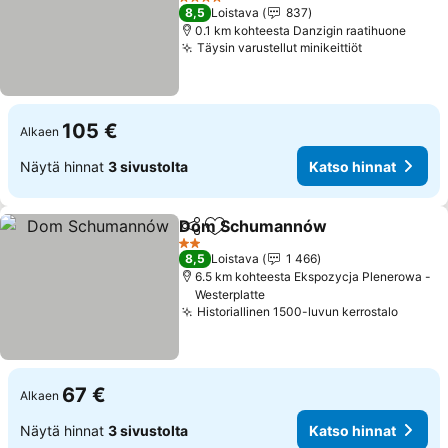
4 Tähtiluokitus
8,5
Loistava
837
0.1 km kohteesta Danzigin raatihuone
Täysin varustellut minikeittiöt
105 €
Alkaen
Näytä hinnat
3 sivustolta
Katso hinnat
Dom Schumannów
Jaa
Lisää suosikkeihin
2 Tähtiluokitus
8,5
Loistava
1 466
6.5 km kohteesta Ekspozycja Plenerowa -
Westerplatte
Historiallinen 1500-luvun kerrostalo
67 €
Alkaen
Näytä hinnat
3 sivustolta
Katso hinnat