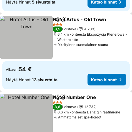
Näytä hinnat
5 sivustolta
Katso hinnat
Hotel Artus - Old Town
Jaa
Lisää suosikkeihin
3 Tähtiluokitus
8,5
Loistava
4 203
6.4 km kohteesta Ekspozycja Plenerowa -
Westerplatte
Yksityinen suomalainen sauna
54 €
Alkaen
Näytä hinnat
13 sivustolta
Katso hinnat
Hotel Number One
Jaa
Lisää suosikkeihin
3 Tähtiluokitus
8,8
Loistava
12 732
0.6 km kohteesta Danzigin raatihuone
Ammattimaiset spa-hoidot