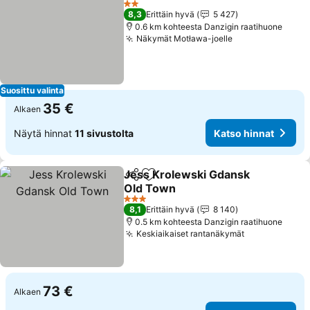
2 Tähtiluokitus
8,3
Erittäin hyvä
5 427
0.6 km kohteesta Danzigin raatihuone
Näkymät Motława-joelle
Suosittu valinta
35 €
Alkaen
Näytä hinnat
11 sivustolta
Katso hinnat
Jess Krolewski Gdansk
Jaa
Lisää suosikkeihin
Old Town
3 Tähtiluokitus
8,1
Erittäin hyvä
8 140
0.5 km kohteesta Danzigin raatihuone
Keskiaikaiset rantanäkymät
73 €
Alkaen