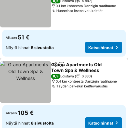
8,5
Loistava
4 842
0.1 km kohteesta Danzigin raatihuone
Huoneissa itsepalvelukeittiöt
51 €
Alkaen
Näytä hinnat
5 sivustolta
Katso hinnat
Grano Apartments Old
Jaa
Lisää suosikkeihin
Town Spa & Wellness
8,9
Loistava
6 883
0.4 km kohteesta Danzigin raatihuone
Täyden palvelun keittiövarustus
105 €
Alkaen
Näytä hinnat
8 sivustolta
Katso hinnat