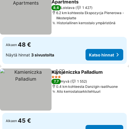
Apartments
8,6
Loistava
1 427
6.2 km kohteesta Ekspozycja Plenerowa -
Westerplatte
Historiallinen kerrostalo ympäristönä
48 €
Alkaen
Näytä hinnat
3 sivustolta
Katso hinnat
Kamieniczka Palladium
Jaa
Lisää suosikkeihin
3 Tähtiluokitus
7,7
Hyvä
1 552
0.4 km kohteesta Danzigin raatihuone
Aito kerrostaloarkkitehtuuri
45 €
Alkaen