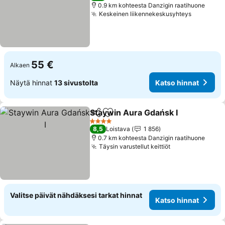
0.9 km kohteesta Danzigin raatihuone
Keskeinen liikennekeskusyhteys
55 €
Alkaen
Näytä hinnat
13 sivustolta
Katso hinnat
Staywin Aura Gdańsk I
Jaa
Lisää suosikkeihin
4 Tähtiluokitus
8,5
Loistava
1 856
0.7 km kohteesta Danzigin raatihuone
Täysin varustellut keittiöt
Valitse päivät nähdäksesi tarkat hinnat
Katso hinnat