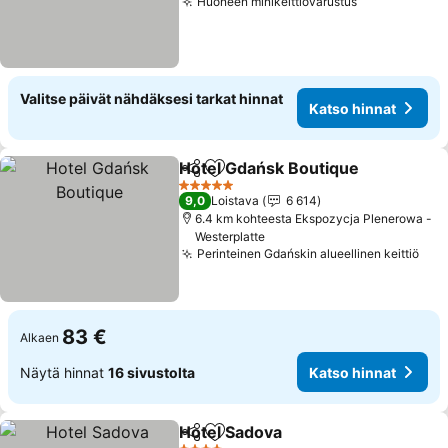
Huoneen minikeittiövarustus
Valitse päivät nähdäksesi tarkat hinnat
Katso hinnat
Hotel Gdańsk Boutique
Jaa
Lisää suosikkeihin
5 Tähtiluokitus
9,0
Loistava
6 614
6.4 km kohteesta Ekspozycja Plenerowa -
Westerplatte
Perinteinen Gdańskin alueellinen keittiö
83 €
Alkaen
Näytä hinnat
16 sivustolta
Katso hinnat
Hotel Sadova
Jaa
Lisää suosikkeihin