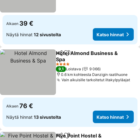
39 €
Alkaen
Näytä hinnat
12 sivustolta
Katso hinnat
Hotel Almond Business &
Jaa
Lisää suosikkeihin
Spa
4 Tähtiluokitus
9,1
Loistava
9 066
0.6 km kohteesta Danzigin raatihuone
Vain aikuisille tarkoitetut iltakylpyläajat
76 €
Alkaen
Näytä hinnat
13 sivustolta
Katso hinnat
Five Point Hostel &
Jaa
Lisää suosikkeihin