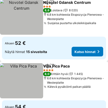
Novotel Gdansk Centrum
Jaa
Lisää suosikkeihin
3 Tähtiluokitus
8,6
Loistava
8 020
6.8 km kohteesta Ekspozycja Plenerowa -
Westerplatte
Suojaisa puutarha ulkoleikkipaikalla
52 €
Alkaen
Näytä hinnat
15 sivustolta
Katso hinnat
Villa Pica Paca
Jaa
Lisää suosikkeihin
4 Tähtiluokitus
8,0
Erittäin hyvä
1 445
6.6 km kohteesta Ekspozycja Plenerowa -
Westerplatte
Kätevä pysäköinti paikan päällä
54 €
Alkaen