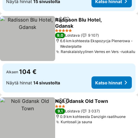
Näytä hinnat
15 sivustolta
Katso hinnat
Radisson Blu Hotel,
Jaa
Lisää suosikkeihin
Gdansk
5 Tähtiluokitus
9,0
Loistava
9 107
6.6 km kohteesta Ekspozycja Plenerowa -
Westerplatte
Ranskalaistyylinen Verres en Vers -ruokailu
104 €
Alkaen
Näytä hinnat
14 sivustolta
Katso hinnat
Noli Gdansk Old Town
Jaa
Lisää suosikkeihin
3 Tähtiluokitus
9,1
Loistava
3 037
0.9 km kohteesta Danzigin raatihuone
Kuntosali ja sauna