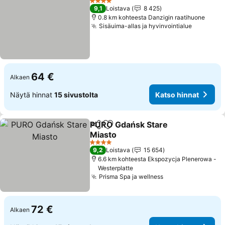
4 Tähtiluokitus
9,1
Loistava
8 425
0.8 km kohteesta Danzigin raatihuone
Sisäuima-allas ja hyvinvointialue
64 €
Alkaen
Näytä hinnat
15 sivustolta
Katso hinnat
PURO Gdańsk Stare
Jaa
Lisää suosikkeihin
Miasto
4 Tähtiluokitus
9,2
Loistava
15 654
6.6 km kohteesta Ekspozycja Plenerowa -
Westerplatte
Prisma Spa ja wellness
72 €
Alkaen