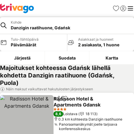
Suosikit
Kirjaud
Val
Kohde
Danzigin raatihuone, Gdańsk
Tulo-/lähtöpäivä
Asiakkaat ja huoneet
Päivämäärät
2 asiakasta, 1 huone
Järjestä
Suodata
Kartta
Majoitukset kohteessa Gdańsk lähellä
kohdetta Danzigin raatihuone (Gdańsk,
Puola)
Näin maksut vaikuttavat hakutulosten järjestykseen
Radisson Hotel &
Jaa
Lisää suosikkeihin
Apartments Gdansk
4 Tähtiluokitus
8,6
Loistava
18 113
0.3 km kohteesta Danzigin raatihuone
Panoraamanäkymät joelle tarjoava
konferenssikeskus