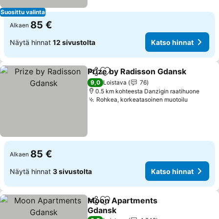
Suosittu valinta
85 €
Alkaen
Näytä hinnat
12 sivustolta
Katso hinnat
Prize by Radisson Gdansk
Jaa
Lisää suosikkeihin
9,0
Loistava
76
0.5 km kohteesta Danzigin raatihuone
Rohkea, korkeatasoinen muotoilu
85 €
Alkaen
Näytä hinnat
3 sivustolta
Katso hinnat
Moon Apartments
Jaa
Lisää suosikkeihin
Gdansk