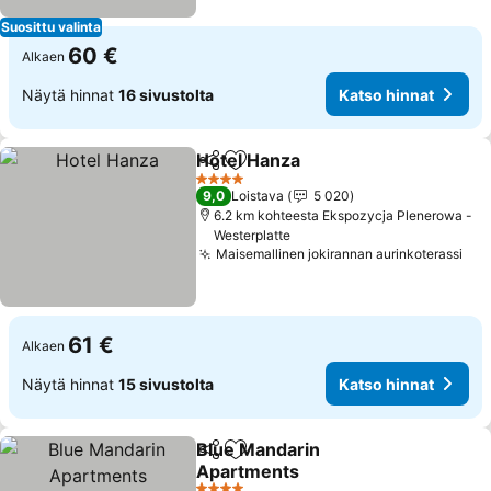
Suosittu valinta
60 €
Alkaen
Näytä hinnat
16 sivustolta
Katso hinnat
Hotel Hanza
Jaa
Lisää suosikkeihin
4 Tähtiluokitus
9,0
Loistava
5 020
6.2 km kohteesta Ekspozycja Plenerowa -
Westerplatte
Maisemallinen jokirannan aurinkoterassi
61 €
Alkaen
Näytä hinnat
15 sivustolta
Katso hinnat
Blue Mandarin
Jaa
Lisää suosikkeihin
Apartments