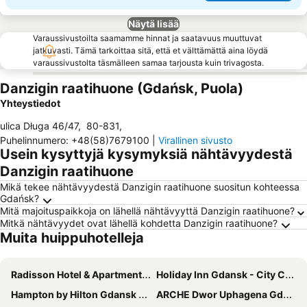
Näytä lisää
Varaussivustoilta saamamme hinnat ja saatavuus muuttuvat
jatkuvasti. Tämä tarkoittaa sitä, että et välttämättä aina löydä
varaussivustolta täsmälleen samaa tarjousta kuin trivagosta.
Danzigin raatihuone (Gdańsk, Puola)
Yhteystiedot
ulica Długa 46/47
,
80-831
,
Puhelinnumero
:
+48(58)7679100
|
Virallinen sivusto
Usein kysyttyjä kysymyksiä nähtävyydestä
Danzigin raatihuone
Mikä tekee nähtävyydestä Danzigin raatihuone suositun kohteessa
Gdańsk?
Mitä majoituspaikkoja on lähellä nähtävyyttä Danzigin raatihuone?
Mitkä nähtävyydet ovat lähellä kohdetta Danzigin raatihuone?
Muita huippuhotelleja
Radisson Hotel & Apartments Gdansk
Holiday Inn Gdansk - City Centre By Ihg
Hampton by Hilton Gdansk Old Town
ARCHE Dwor Uphagena Gdansk