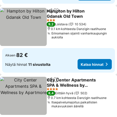
Hampton by Hilton
Jaa
Lisää suosikkeihin
Gdansk Old Town
3 Tähtiluokitus
9,2
Loistava
10 534
0.1 km kohteesta Danzigin raatihuone
Erinomainen sijainti vanhankaupungin
aukiolla
82 €
Alkaen
Näytä hinnat
11 sivustolta
Katso hinnat
City Center Apartments
Jaa
Lisää suosikkeihin
SPA & Wellness by
Apartmore
4 Tähtiluokitus
8,4
Erittäin hyvä
502
0.7 km kohteesta Danzigin raatihuone
Itsepalvelumajoitus paikallisten
mukavuuksien äärellä