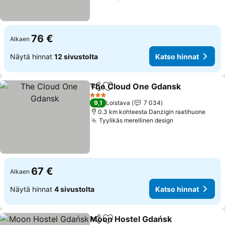
76 €
Alkaen
Näytä hinnat
12 sivustolta
Katso hinnat
The Cloud One Gdansk
Jaa
Lisää suosikkeihin
3 Tähtiluokitus
9,1
Loistava
7 034
0.3 km kohteesta Danzigin raatihuone
Tyylikäs merellinen design
67 €
Alkaen
Näytä hinnat
4 sivustolta
Katso hinnat
Moon Hostel Gdańsk
Jaa
Lisää suosikkeihin