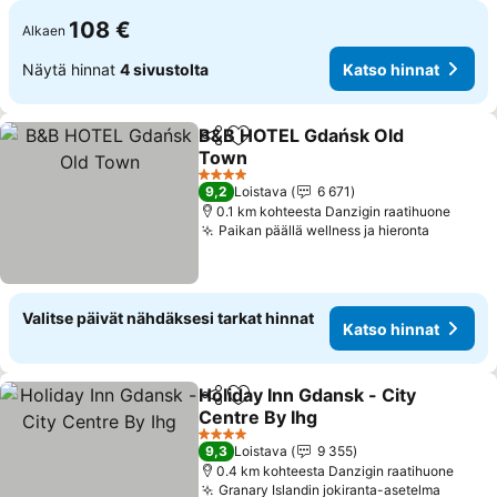
108 €
Alkaen
Näytä hinnat
4 sivustolta
Katso hinnat
B&B HOTEL Gdańsk Old
Jaa
Lisää suosikkeihin
Town
4 Tähtiluokitus
9,2
Loistava
6 671
0.1 km kohteesta Danzigin raatihuone
Paikan päällä wellness ja hieronta
Valitse päivät nähdäksesi tarkat hinnat
Katso hinnat
Holiday Inn Gdansk - City
Jaa
Lisää suosikkeihin
Centre By Ihg
4 Tähtiluokitus
9,3
Loistava
9 355
0.4 km kohteesta Danzigin raatihuone
Granary Islandin jokiranta-asetelma