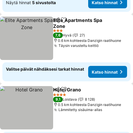
Näytä hinnat
5 sivustolta
Katso hinnat
Elite Apartments Spa
Jaa
Lisää suosikkeihin
Zone
3 Tähtiluokitus
7,6
Hyvä
27
0.6 km kohteesta Danzigin raatihuone
Täysin varusteltu keittiö
Valitse päivät nähdäksesi tarkat hinnat
Katso hinnat
Hotel Grano
Jaa
Lisää suosikkeihin
4 Tähtiluokitus
9,1
Loistava
8 128
0.5 km kohteesta Danzigin raatihuone
Lämmitetty sisäuima-allas