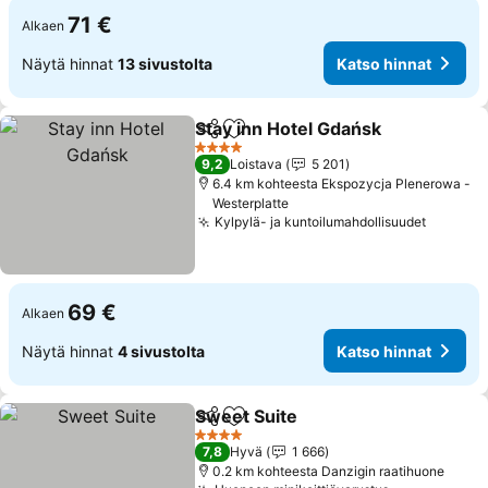
71 €
Alkaen
Näytä hinnat
13 sivustolta
Katso hinnat
Stay inn Hotel Gdańsk
Jaa
Lisää suosikkeihin
4 Tähtiluokitus
9,2
Loistava
5 201
6.4 km kohteesta Ekspozycja Plenerowa -
Westerplatte
Kylpylä- ja kuntoilumahdollisuudet
69 €
Alkaen
Näytä hinnat
4 sivustolta
Katso hinnat
Sweet Suite
Jaa
Lisää suosikkeihin
4 Tähtiluokitus
7,8
Hyvä
1 666
0.2 km kohteesta Danzigin raatihuone