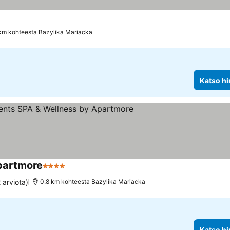
km kohteesta Bazylika Mariacka
Katso hi
partmore
4 Tähtiluokitus
 arviota)
0.8 km kohteesta Bazylika Mariacka
Katso hi