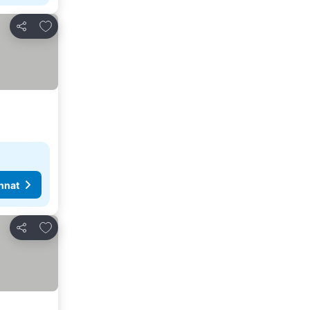
Lisää suosikkeihin
Jaa
nnat
Lisää suosikkeihin
Jaa