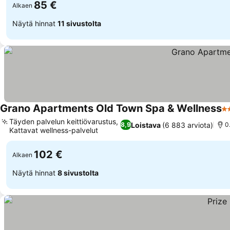
85 €
Alkaen
Näytä hinnat
11 sivustolta
Grano Apartments Old Town Spa & Wellness
4 
Täyden palvelun keittiövarustus,
Loistava
(6 883 arviota)
8,9
0
Kattavat wellness-palvelut
102 €
Alkaen
Näytä hinnat
8 sivustolta