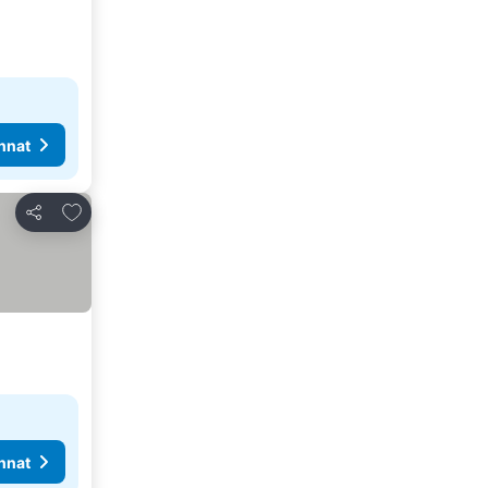
nnat
Lisää suosikkeihin
Jaa
nnat