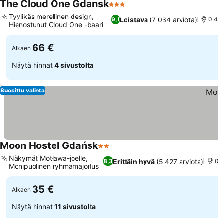
The Cloud One Gdansk
3 Tähtiluokitus
Tyylikäs merellinen design,
Loistava
(7 034 arviota)
9,1
0.4
Hienostunut Cloud One -baari
66 €
Alkaen
Näytä hinnat
4 sivustolta
Suosittu valinta
Moon Hostel Gdańsk
2 Tähtiluokitus
Näkymät Motława-joelle,
Erittäin hyvä
(5 427 arviota)
8,3
0
Monipuolinen ryhmämajoitus
35 €
Alkaen
Näytä hinnat
11 sivustolta