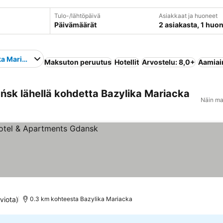
Tulo-/lähtöpäivä
Asiakkaat ja huoneet
Päivämäärät
2 asiakasta, 1 huo
ka Mariacka
Maksuton peruutus
Hotellit
Arvostelu: 8,0+
Aamiain
ńsk lähellä kohdetta Bazylika Mariacka
Näin ma
itus
viota)
0.3 km kohteesta Bazylika Mariacka