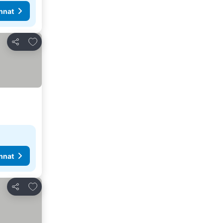
nnat
Lisää suosikkeihin
Jaa
nnat
Lisää suosikkeihin
Jaa