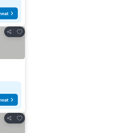
nnat
Lisää suosikkeihin
Jaa
nnat
Lisää suosikkeihin
Jaa