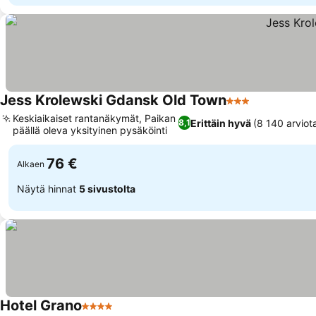
Jess Krolewski Gdansk Old Town
3 Tähtiluokitus
Keskiaikaiset rantanäkymät, Paikan
Erittäin hyvä
(8 140 arviot
8,1
päällä oleva yksityinen pysäköinti
76 €
Alkaen
Näytä hinnat
5 sivustolta
Hotel Grano
4 Tähtiluokitus