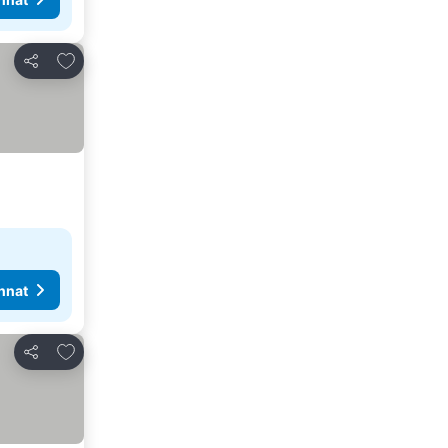
Lisää suosikkeihin
Jaa
nnat
Lisää suosikkeihin
Jaa