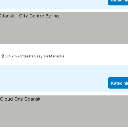
uokitus
0.4 km kohteesta Bazylika Mariacka
Katso hi