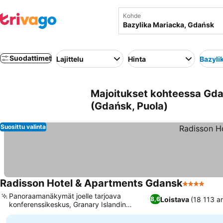
Kohde
Suodattimet
Lajittelu
Hinta
Bazyli
Majoitukset kohteessa Gda
(Gdańsk, Puola)
Suosittu valinta
Radisson Hotel & Apartments Gdansk
4 Tähtiluok
Panoraamanäkymät joelle tarjoava
Loistava
(18 113 ar
8,6
konferenssikeskus, Granary Islandin
jokirannan sijainti