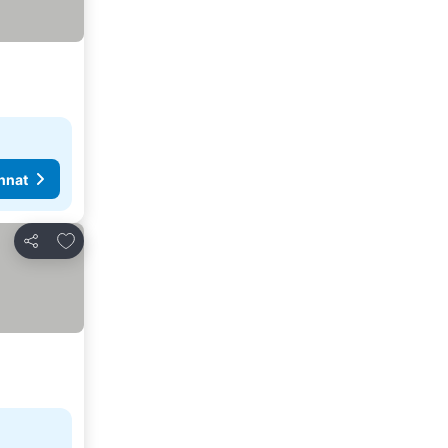
nnat
Lisää suosikkeihin
Jaa