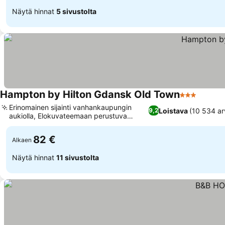
Näytä hinnat
5 sivustolta
Hampton by Hilton Gdansk Old Town
3 Tähtiluoki
Erinomainen sijainti vanhankaupungin
Loistava
(10 534 ar
9,2
aukiolla, Elokuvateemaan perustuva
oleskelualue
82 €
Alkaen
Näytä hinnat
11 sivustolta