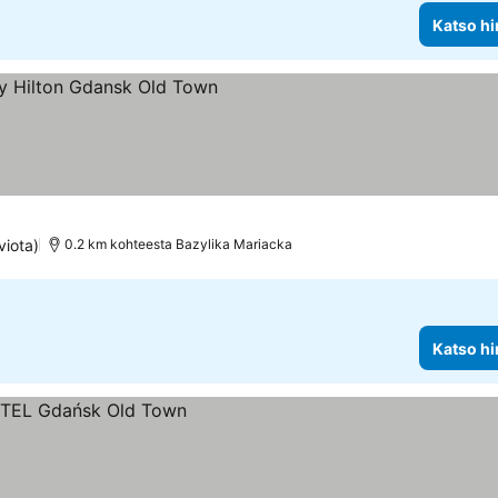
Katso hi
tus
viota)
0.2 km kohteesta Bazylika Mariacka
Katso hi