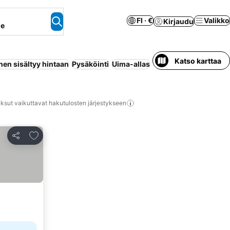
FI · €
Valikko
Kirjaudu
ne
Katso karttaa
en sisältyy hintaan
Pysäköinti
Uima-allas
Puolihoito
Huoneisto 
ksut vaikuttavat hakutulosten järjestykseen
Lisää suosikkeihin
Jaa