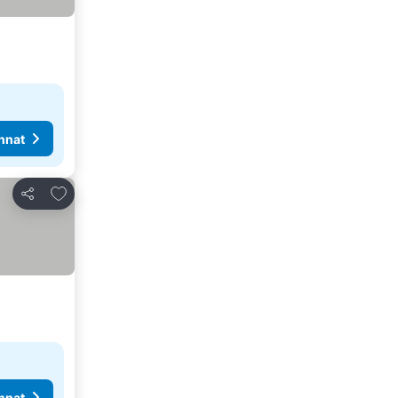
nnat
Lisää suosikkeihin
Jaa
nnat