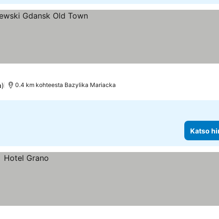
a)
0.4 km kohteesta Bazylika Mariacka
Katso hi