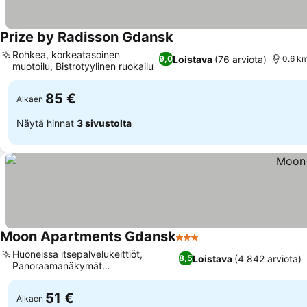
Prize by Radisson Gdansk
Rohkea, korkeatasoinen
Loistava
(76 arviota)
9,0
0.6 k
muotoilu, Bistrotyylinen ruokailu
85 €
Alkaen
Näytä hinnat
3 sivustolta
Moon Apartments Gdansk
3 Tähtiluokitus
Huoneissa itsepalvelukeittiöt,
Loistava
(4 842 arviota)
8,5
Panoraamanäkymät
vanhaankaupunkiin
51 €
Alkaen