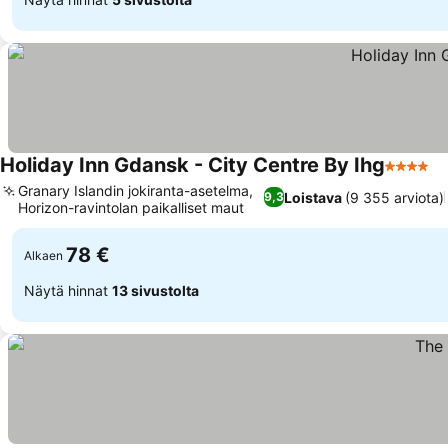
Holiday Inn Gdansk - City Centre By Ihg
4 Tähtil
Granary Islandin jokiranta-asetelma,
Loistava
(9 355 arviota)
9,3
Horizon-ravintolan paikalliset maut
78 €
Alkaen
Näytä hinnat
13 sivustolta