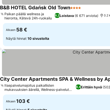
B&B HOTEL Gdańsk Old Town
4 Tähtiluokitus
Paikan päällä wellness ja
Loistava
(6 671 arviota)
9,2
0.2 
hieronta, Kätevä 24h-ruokailu
58 €
Alkaen
Näytä hinnat
10 sivustolta
City Center Apartments SPA & Wellness by A
Itsepalvelumajoitus paikallisten
Erittäin hyvä
(502
8,4
mukavuuksien äärellä, Wellness-palvelut
Hotel Number Onessa
103 €
Alkaen
Näytä hinnat
5 sivustolta