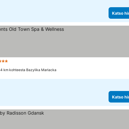
Katso hi
Tähtiluokitus
.4 km kohteesta Bazylika Mariacka
Katso hi