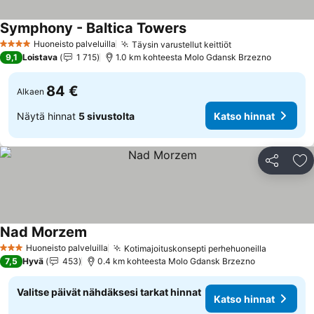
Symphony - Baltica Towers
Katso hinnat
Huoneisto palveluilla
Täysin varustellut keittiöt
Katso hinnat
4 Tähtiluokitus
9,1
Loistava
1 715
1.0 km kohteesta Molo Gdansk Brzezno
84 €
Alkaen
Näytä hinnat
5 sivustolta
Katso hinnat
Jaa
Li
Nad Morzem
Katso hinnat
Huoneisto palveluilla
Kotimajoituskonsepti perhehuoneilla
Katso hi
3 Tähtiluokitus
7,5
Hyvä
453
0.4 km kohteesta Molo Gdansk Brzezno
Valitse päivät nähdäksesi tarkat hinnat
Katso hinnat