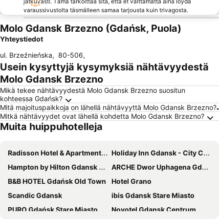
jatkuvasti. Tämä tarkoittaa sitä, että et välttämättä aina löydä
varaussivustolta täsmälleen samaa tarjousta kuin trivagosta.
Molo Gdansk Brzezno (Gdańsk, Puola)
Yhteystiedot
ul. Brzeźnieńska
,
80-506
,
Usein kysyttyjä kysymyksiä nähtävyydestä
Molo Gdansk Brzezno
Mikä tekee nähtävyydestä Molo Gdansk Brzezno suositun
kohteessa Gdańsk?
Mitä majoituspaikkoja on lähellä nähtävyyttä Molo Gdansk Brzezno?
Mitkä nähtävyydet ovat lähellä kohdetta Molo Gdansk Brzezno?
Muita huippuhotelleja
Radisson Hotel & Apartments Gdansk
Holiday Inn Gdansk - City Centre By Ihg
Hampton by Hilton Gdansk Old Town
ARCHE Dwor Uphagena Gdansk
B&B HOTEL Gdańsk Old Town
Hotel Grano
Scandic Gdansk
ibis Gdansk Stare Miasto
PURO Gdańsk Stare Miasto
Novotel Gdansk Centrum