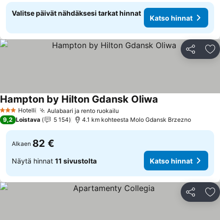
Valitse päivät nähdäksesi tarkat hinnat
Katso hinnat
Jaa
Li
Hampton by Hilton Gdansk Oliwa
Katso hinnat
Hotelli
Aulabaari ja rento ruokailu
Katso hinnat
3 Tähtiluokitus
9,2
Loistava
5 154
4.1 km kohteesta Molo Gdansk Brzezno
82 €
Alkaen
Näytä hinnat
11 sivustolta
Katso hinnat
Jaa
Li