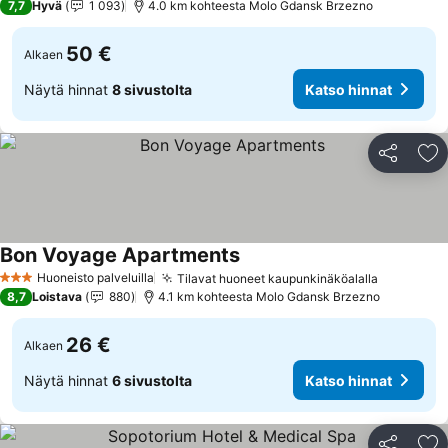
7,7
Hyvä
1 093
4.0 km kohteesta Molo Gdansk Brzezno
50 €
Alkaen
Näytä hinnat
8 sivustolta
Katso hinnat
Jaa
Li
Bon Voyage Apartments
Katso hinnat
Huoneisto palveluilla
Tilavat huoneet kaupunkinäköalalla
Katso hin
3 Tähtiluokitus
8,7
Loistava
880
4.1 km kohteesta Molo Gdansk Brzezno
26 €
Alkaen
Näytä hinnat
6 sivustolta
Katso hinnat