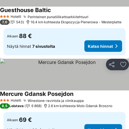
Guesthouse Baltic
Katso hinnat
Hotelli
Perinteinen punatiilikattoarkkitehtuuri
Katso hinnat
3 Tähtiluokitus
7,0
543
16.4 km kohteesta Ekspozycja Plenerowa - Westerplatte
88 €
Alkaen
Näytä hinnat
7 sivustolta
Katso hinnat
Jaa
Li
Mercure Gdansk Posejdon
Katso hinnat
Hotelli
Winestone-ravintola ja viinikauppa
Katso hinnat
3 Tähtiluokitus
8,5
Loistava
6 868
2.6 km kohteesta Molo Gdansk Brzezno
69 €
Alkaen