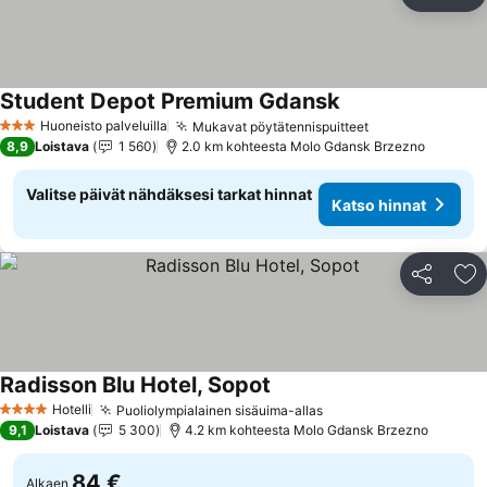
Jaa
Li
Student Depot Premium Gdansk
Katso hinnat
Huoneisto palveluilla
Mukavat pöytätennispuitteet
Katso hinnat
3 Tähtiluokitus
8,9
Loistava
1 560
2.0 km kohteesta Molo Gdansk Brzezno
Valitse päivät nähdäksesi tarkat hinnat
Katso hinnat
Jaa
Li
Radisson Blu Hotel, Sopot
Katso hinnat
Hotelli
Puoliolympialainen sisäuima-allas
Katso hinnat
4 Tähtiluokitus
9,1
Loistava
5 300
4.2 km kohteesta Molo Gdansk Brzezno
84 €
Alkaen