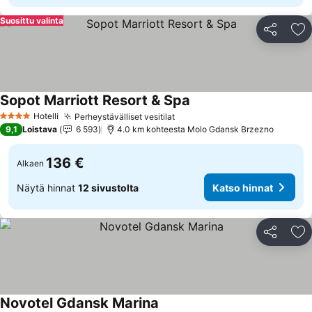
Suosittu valinta
Jaa
Li
Sopot Marriott Resort & Spa
Katso hinnat
Hotelli
Perheystävälliset vesitilat
Katso hinnat
4 Tähtiluokitus
9,1
Loistava
6 593
4.0 km kohteesta Molo Gdansk Brzezno
136 €
Alkaen
Näytä hinnat
12 sivustolta
Katso hinnat
Jaa
Li
Novotel Gdansk Marina
Katso hinnat