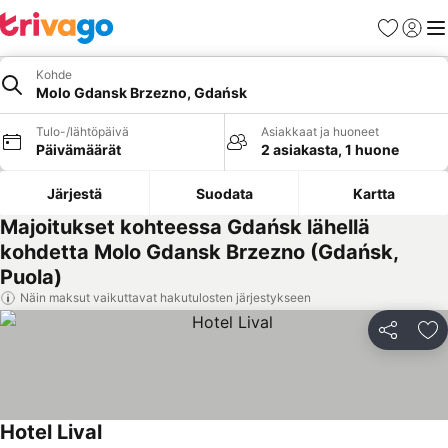
Suosikit
Kirjaud
Val
Kohde
Molo Gdansk Brzezno, Gdańsk
Tulo-/lähtöpäivä
Asiakkaat ja huoneet
Päivämäärät
2 asiakasta, 1 huone
Järjestä
Suodata
Kartta
Majoitukset kohteessa Gdańsk lähellä
kohdetta Molo Gdansk Brzezno (Gdańsk,
Puola)
Näin maksut vaikuttavat hakutulosten järjestykseen
Jaa
Li
Hotel Lival
Katso hinnat