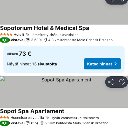
Jaa
Li
Sopotorium Hotel & Medical Spa
Katso hinnat
Hotelli
Lämmitetty sisäsuolavesiallas
Katso hinnat
4 Tähtiluokitus
9,0
Loistava
3 639
4.3 km kohteesta Molo Gdansk Brzezno
73 €
Alkaen
Näytä hinnat
13 sivustolta
Katso hinnat
Jaa
Li
Sopot Spa Apartament
Katso hinnat
Huoneisto palveluilla
Hyvin varusteltu keittokomero
Katso hinnat
3 Tähtiluokitus
8,8
Loistava
615
5.5 km kohteesta Molo Gdansk Brzezno