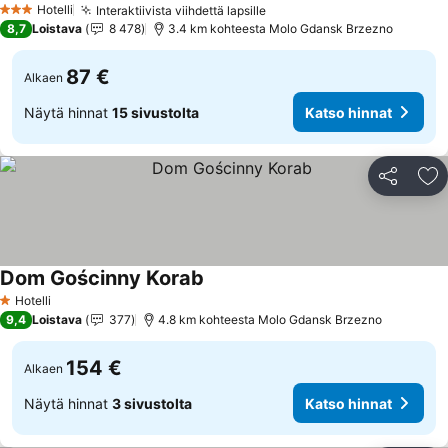
Hotelli
Interaktiivista viihdettä lapsille
Katso hinnat
3 Tähtiluokitus
8,7
Loistava
8 478
3.4 km kohteesta Molo Gdansk Brzezno
87 €
Alkaen
Näytä hinnat
15 sivustolta
Katso hinnat
Jaa
Li
Dom Gościnny Korab
Katso hinnat
Hotelli
1 Tähtiluokitus
9,4
Loistava
377
4.8 km kohteesta Molo Gdansk Brzezno
154 €
Alkaen
Näytä hinnat
3 sivustolta
Katso hinnat