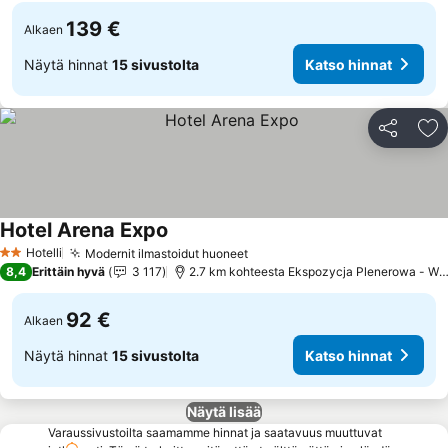
139 €
Alkaen
Näytä hinnat
15 sivustolta
Katso hinnat
Jaa
Li
Hotel Arena Expo
Katso hinnat
Hotelli
Modernit ilmastoidut huoneet
Katso hinnat
2 Tähtiluokitus
8,4
Erittäin hyvä
3 117
2.7 km kohteesta Ekspozycja Plenerowa - Wes
92 €
Alkaen
Näytä hinnat
15 sivustolta
Katso hinnat
Näytä lisää
Varaussivustoilta saamamme hinnat ja saatavuus muuttuvat