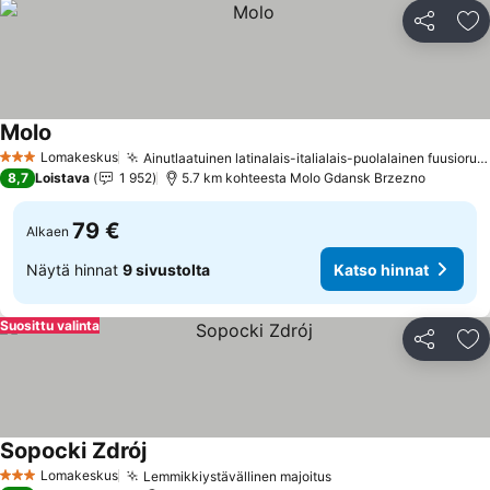
Jaa
Li
Molo
Katso hinnat
Lomakeskus
Ainutlaatuinen latinalais-italialais-puolalainen fuusioruoka
3 Tähtiluokitus
8,7
Loistava
1 952
5.7 km kohteesta Molo Gdansk Brzezno
79 €
Alkaen
Näytä hinnat
9 sivustolta
Katso hinnat
Suosittu valinta
Jaa
Li
Sopocki Zdrój
Katso hinnat
Lomakeskus
Lemmikkiystävällinen majoitus
Katso hinnat
3 Tähtiluokitus