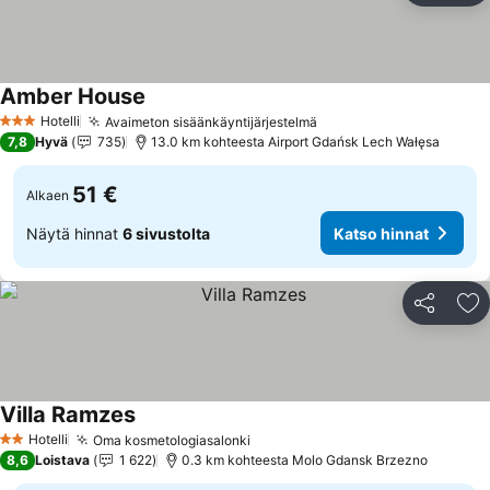
Amber House
Katso hinnat
Hotelli
Avaimeton sisäänkäyntijärjestelmä
Katso hinnat
3 Tähtiluokitus
7,8
Hyvä
735
13.0 km kohteesta Airport Gdańsk Lech Wałęsa
51 €
Alkaen
Näytä hinnat
6 sivustolta
Katso hinnat
Jaa
Li
Villa Ramzes
Katso hinnat
Hotelli
Oma kosmetologiasalonki
Katso hinnat
2 Tähtiluokitus
8,6
Loistava
1 622
0.3 km kohteesta Molo Gdansk Brzezno