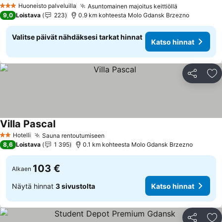
Katso hinna
Huoneisto palveluilla
Asuntomainen majoitus keittiöllä
Katso hinna
3 Tähtiluokitus
9,0
Loistava
223
0.9 km kohteesta Molo Gdansk Brzezno
Valitse päivät nähdäksesi tarkat hinnat
Katso hinnat
Jaa
Li
Villa Pascal
Katso hinnat
Hotelli
Sauna rentoutumiseen
Katso hinnat
2 Tähtiluokitus
8,6
Loistava
1 395
0.1 km kohteesta Molo Gdansk Brzezno
103 €
Alkaen
Näytä hinnat
3 sivustolta
Katso hinnat