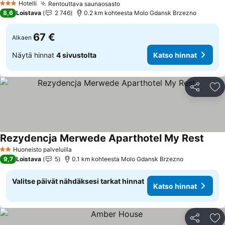
Hotelli
Rentouttava saunaosasto
Katso hinnat
3 Tähtiluokitus
8,6
Loistava
2 746
0.2 km kohteesta Molo Gdansk Brzezno
67 €
Alkaen
Näytä hinnat
4 sivustolta
Katso hinnat
Jaa
Li
Rezydencja Merwede Aparthotel My Rest
Katso
Huoneisto palveluilla
2 Tähtiluokitus
9,7
Loistava
5
0.1 km kohteesta Molo Gdansk Brzezno
Valitse päivät nähdäksesi tarkat hinnat
Katso hinnat
Jaa
Li