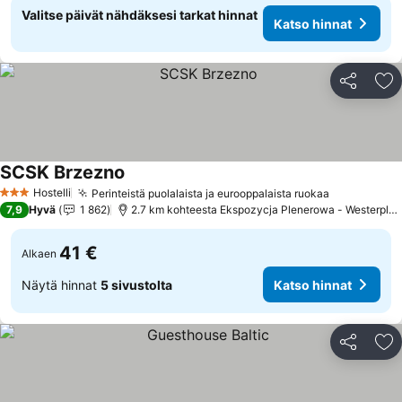
Valitse päivät nähdäksesi tarkat hinnat
Katso hinnat
Jaa
Li
SCSK Brzezno
Katso hinnat
Hostelli
Perinteistä puolalaista ja eurooppalaista ruokaa
Katso hinn
3 Tähtiluokitus
7,9
Hyvä
1 862
2.7 km kohteesta Ekspozycja Plenerowa - Westerplat
41 €
Alkaen
Näytä hinnat
5 sivustolta
Katso hinnat
Jaa
Li