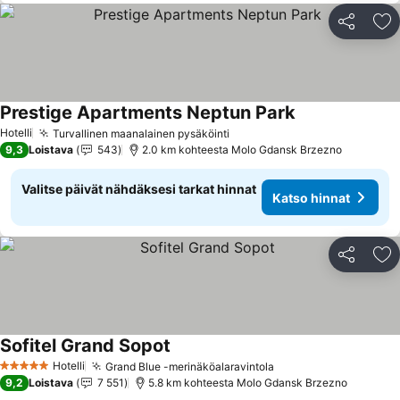
Jaa
Li
Prestige Apartments Neptun Park
Katso hinnat
Hotelli
Turvallinen maanalainen pysäköinti
Katso hinnat
9,3
Loistava
543
2.0 km kohteesta Molo Gdansk Brzezno
Valitse päivät nähdäksesi tarkat hinnat
Katso hinnat
Jaa
Li
Sofitel Grand Sopot
Katso hinnat
Hotelli
Grand Blue -merinäköalaravintola
Katso hinnat
5 Tähtiluokitus
9,2
Loistava
7 551
5.8 km kohteesta Molo Gdansk Brzezno