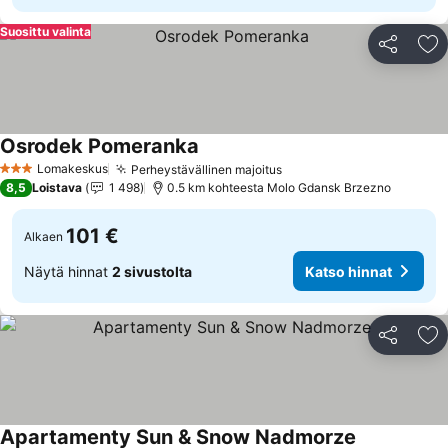
Suosittu valinta
Jaa
Li
Osrodek Pomeranka
Katso hinnat
Lomakeskus
Perheystävällinen majoitus
Katso hinnat
3 Tähtiluokitus
8,5
Loistava
1 498
0.5 km kohteesta Molo Gdansk Brzezno
101 €
Alkaen
Näytä hinnat
2 sivustolta
Katso hinnat
Jaa
Li
Apartamenty Sun & Snow Nadmorze