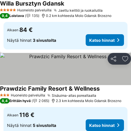
Willa Bursztyn Gdansk
Katso hinnat
Huoneisto palveluilla
Jaettu keittiö ja ruokailutila
Katso hinnat
5 Tähtiluokitus
9,4
Loistava
135
0.2 km kohteesta Molo Gdansk Brzezno
84 €
Alkaen
Näytä hinnat
3 sivustolta
Katso hinnat
Jaa
Li
Prawdzic Family Resort & Wellness
Katso hinnat
Huoneisto palveluilla
Sisäuima-allas porealtaalla
Katso hinnat
3 Tähtiluokitus
8,4
Erittäin hyvä
2 065
2.3 km kohteesta Molo Gdansk Brzezno
116 €
Alkaen
Näytä hinnat
5 sivustolta
Katso hinnat