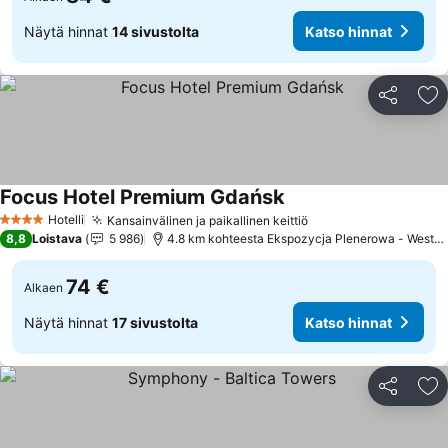
Näytä hinnat
14 sivustolta
Katso hinnat
Jaa
Li
Focus Hotel Premium Gdańsk
Katso hinnat
Hotelli
Kansainvälinen ja paikallinen keittiö
Katso hinnat
4 Tähtiluokitus
8,8
Loistava
5 986
4.8 km kohteesta Ekspozycja Plenerowa - Westerp
74 €
Alkaen
Näytä hinnat
17 sivustolta
Katso hinnat
Jaa
Li