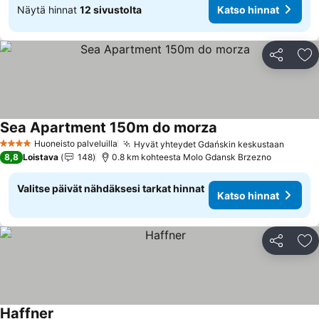
Näytä hinnat
12 sivustolta
Katso hinnat
Jaa
Li
Sea Apartment 150m do morza
Katso hinnat
Huoneisto palveluilla
Hyvät yhteydet Gdańskin keskustaan
Katso 
4 Tähtiluokitus
8,8
Loistava
148
0.8 km kohteesta Molo Gdansk Brzezno
Valitse päivät nähdäksesi tarkat hinnat
Katso hinnat
Jaa
Li
Haffner