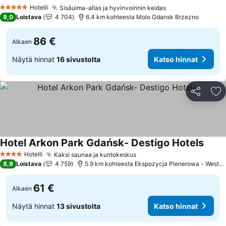
Katso hinnat
Hotelli
Sisäuima-allas ja hyvinvoinnin keidas
Katso hinnat
5 Tähtiluokitus
9,0
Loistava
4 704
6.4 km kohteesta Molo Gdansk Brzezno
86 €
Alkaen
Näytä hinnat
16 sivustolta
Katso hinnat
Jaa
Li
Hotel Arkon Park Gdańsk- Destigo Hotels
Katso
Hotelli
Kaksi saunaa ja kuntokeskus
Katso hinnat
4 Tähtiluokitus
8,9
Loistava
4 759
5.9 km kohteesta Ekspozycja Plenerowa - Westerp
61 €
Alkaen
Näytä hinnat
13 sivustolta
Katso hinnat