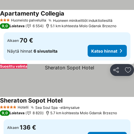
Apartamenty Collegia
Katso hinnat
Huoneisto palveluilla
Huoneen minikeittiöt induktioliesillä
Katso hin
3 Tähtiluokitus
9,0
Loistava
6 554
5.1 km kohteesta Molo Gdansk Brzezno
70 €
Alkaen
Näytä hinnat
6 sivustolta
Katso hinnat
Suosittu valinta
Jaa
Li
Sheraton Sopot Hotel
Katso hinnat
Hotelli
Sea Soul Spa -elämysalue
Katso hinnat
5 Tähtiluokitus
9,0
Loistava
8 820
5.7 km kohteesta Molo Gdansk Brzezno
136 €
Alkaen