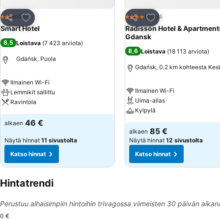
Lisää suosikkeihin
Lisää suosikkeihin
Hotelli
Hotelli
2 Tähtiluokitus
4 Tähtiluokitus
Jaa
Jaa
Smart Hotel
Radisson Hotel & Apartment
Gdansk
8,5
Loistava
(
7 423 arviota
)
8,6
Loistava
(
18 113 arviota
)
Gdańsk, Puola
Gdańsk, 0.2 km kohteesta Kes
Ilmainen Wi-Fi
Ilmainen Wi-Fi
Lemmikit sallittu
Uima-allas
Ravintola
Kylpylä
46 €
alkaen
85 €
alkaen
Näytä hinnat
11 sivustolta
Näytä hinnat
12 sivustolta
Katso hinnat
Katso hinnat
Hintatrendi
Perustuu alhaisimpiin hintoihin trivagossa viimeisten 30 päivän aikan
0 €