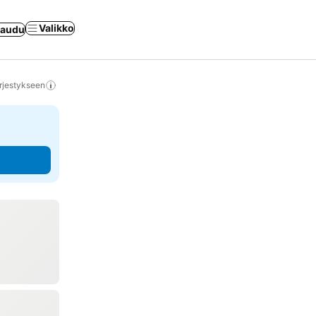
Valikko
jaudu
rjestykseen