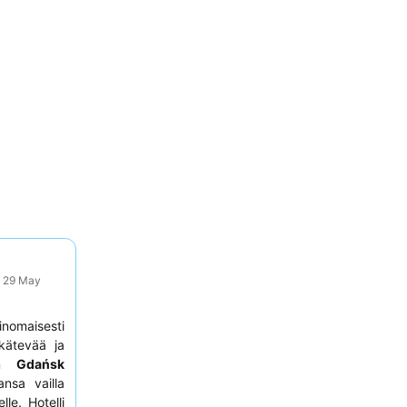
: 29 May
inomaisesti
 kätevää ja
aan
Gdańsk
nsa vailla
le. Hotelli