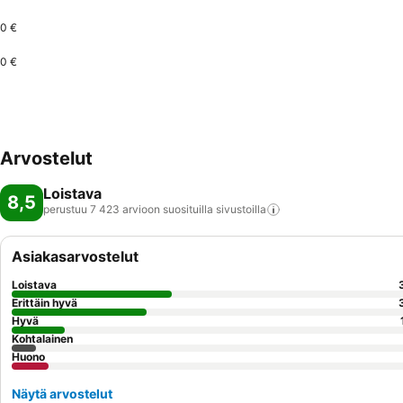
0 €
0 €
Arvostelut
Loistava
8,5
perustuu 7 423 arvioon suosituilla
sivustoilla
Asiakasarvostelut
Loistava
Erittäin hyvä
Hyvä
Kohtalainen
Huono
Näytä arvostelut