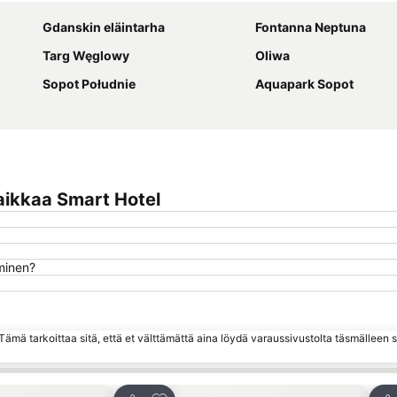
Gdanskin eläintarha
Fontanna Neptuna
Targ Węglowy
Oliwa
Sopot Południe
Aquapark Sopot
aikkaa Smart Hotel
uminen?
ämä tarkoittaa sitä, että et välttämättä aina löydä varaussivustolta täsmälleen