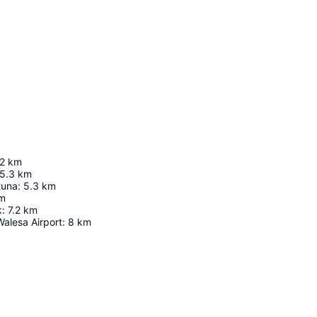
2
km
5.3
km
tuna
:
5.3
km
m
k
:
7.2
km
alesa Airport
:
8
km
Laajenna kartta