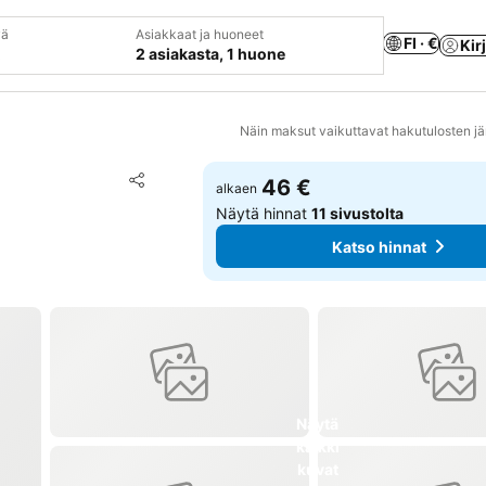
vä
Asiakkaat ja huoneet
FI · €
Kir
2 asiakasta, 1 huone
Näin maksut vaikuttavat hakutulosten jä
Lisää suosikkeihin
46 €
alkaen
Jaa
Näytä hinnat
11 sivustolta
Katso hinnat