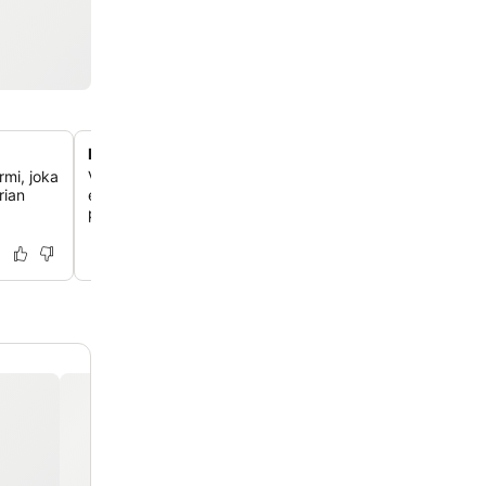
Perheystävälliset huonevaihtoehdot
rmi, joka
Valitse päivitetyistä huoneista ja perhehuoneista, jotka t
rian
erilliset oleskelutilat, joissakin on jopa kerrossängyt mu
perhelomaan.