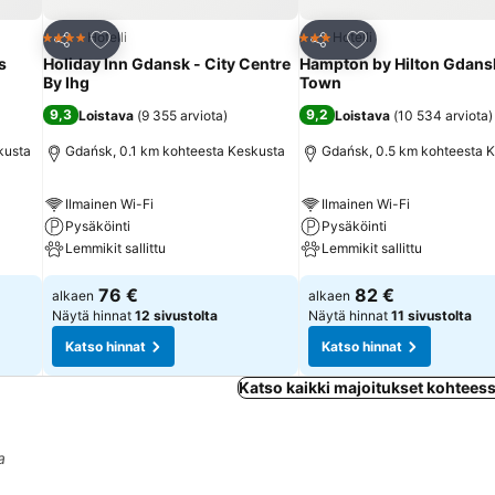
Lisää suosikkeihin
Lisää suosikkeihin
Hotelli
Hotelli
4 Tähtiluokitus
3 Tähtiluokitus
Jaa
Jaa
s
Holiday Inn Gdansk - City Centre
Hampton by Hilton Gdans
By Ihg
Town
9,3
9,2
Loistava
(
9 355 arviota
)
Loistava
(
10 534 arviota
)
kusta
Gdańsk, 0.1 km kohteesta Keskusta
Gdańsk, 0.5 km kohteesta 
Ilmainen Wi-Fi
Ilmainen Wi-Fi
Pysäköinti
Pysäköinti
Lemmikit sallittu
Lemmikit sallittu
76 €
82 €
alkaen
alkaen
Näytä hinnat
12 sivustolta
Näytä hinnat
11 sivustolta
Katso hinnat
Katso hinnat
Katso kaikki majoitukset kohtees
a