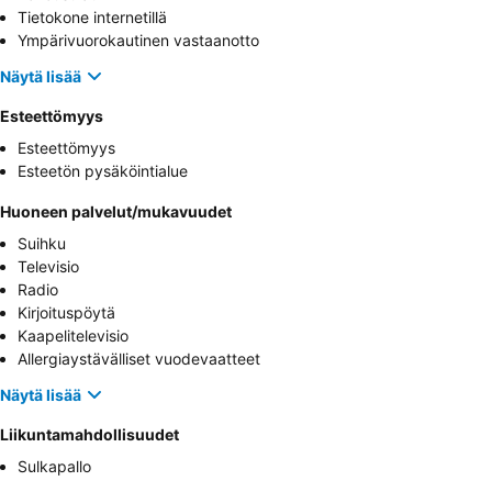
Tietokone internetillä
Ympärivuorokautinen vastaanotto
Näytä lisää
Esteettömyys
Esteettömyys
Esteetön pysäköintialue
Huoneen palvelut/mukavuudet
Suihku
Televisio
Radio
Kirjoituspöytä
Kaapelitelevisio
Allergiaystävälliset vuodevaatteet
Näytä lisää
Liikuntamahdollisuudet
Sulkapallo