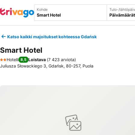
Kohde
Tulo-/lähtöpäi
Päivämäärät
Katso kaikki majoitukset kohteessa Gdańsk
Smart Hotel
Hotelli
Loistava
(
7 423 arviota
)
8,5
2 Tähtiluokitus
Juliusza Słowackiego 3, Gdańsk, 80-257, Puola