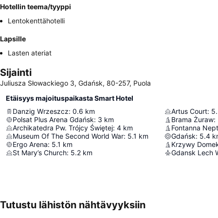
Hotellin teema/tyyppi
Lentokenttähotelli
Lapsille
Lasten ateriat
Sijainti
Juliusza Słowackiego 3, Gdańsk, 80-257, Puola
Etäisyys majoituspaikasta Smart Hotel
Danzig Wrzeszcz
:
0.6
km
Artus Court
:
5.
Polsat Plus Arena Gdańsk
:
3
km
Brama Żuraw
:
Archikatedra Pw. Trójcy Świętej
:
4
km
Fontanna Nep
Museum Of The Second World War
:
5.1
km
Gdańsk
:
5.4
k
Ergo Arena
:
5.1
km
Krzywy Dome
St Mary’s Church
:
5.2
km
Gdansk Lech W
Tutustu lähistön nähtävyyksiin