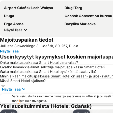
Airport Gdańsk Lech Wałęsa
Długi Targ
Długa
Gdańsk Convention Bureau
Ergo Arena
Bazylika Mariacka
Näytä lisää
Majoituspaikan tiedot
Juliusza Słowackiego 3, Gdańsk, 80-257, Puola
Näytä lisää
Usein kysytyt kysymykset koskien majoitusp
Onko majoituspaikassa Smart Hotel uima-allas?
Ovatko lemmikkieläimet sallittuja majoituspaikassa Smart Hotel?
Onko majoituspaikassa Smart Hotel pysäköintiä saatavilla?
Mihin aikaan majoituspaikassa Smart Hotel on sisään- ja uloskirjaut
Missä Smart Hotel sijaitsee?
Näytä lisää
Varaussivustoilta saamamme hinnat ja saatavuus muuttuvat jatkuvasti. T
tarjousta kuin trivagosta.
Yksi suosituimmista (Hotels, Gdańsk)