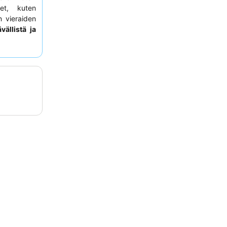
et, kuten
n vieraiden
vällistä ja
nipuolista
 vieraiden
adulle.