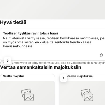
Hyvä tietää
Teollisen tyylikäs ravintola ja baari
Nauti aterioista viihtyisässä, teollisen tyylikkäässä ravintolassa, jos
on myös oma lasten leikkialue, tai rentoudu trendikkäässä
baarissa/loungessa.
Tämä yhteenveto on tehty tekoälyn avulla, eikä se välttämättä ole aina täysin
Vertaa samankaltaisiin majoituksiin
Valittu majoitus
Vastaavia majoituksia
seuraava