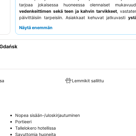
tarjoaa jokaisessa huoneessa olennaiset mukavuud
vedenkeittimen sekä teen ja kahvin tarvikkeet
, vastate
päivittäisiin tarpeisiin. Asiakkaat kehuvat jatkuvasti
ystä
tehokasta henkilökuntaa
sekä
herkullista ja mo
Näytä enemmän
aamiaisbuffetia
. Rauhallisempaa kokemusta kaipaavien
kannattaa pyytää huonetta, joka ei avaudu vilkkaalle pääk
 Gdańsk
sa
Lemmikit sallittu
Nopea sisään-/uloskirjautuminen
Portieeri
Tallelokero hotellissa
Savuttomia huoneita