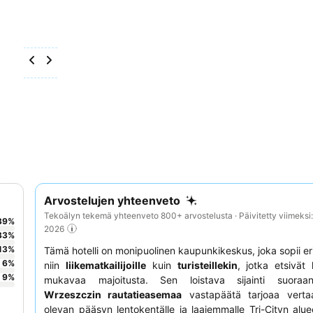
Arvostelujen yhteenveto
Tekoälyn tekemä yhteenveto 800+ arvostelusta · Päivitetty viimeksi
39
%
2026
33
%
13
%
Tämä hotelli on monipuolinen kaupunkikeskus, joka sopii er
6
%
niin
liikematkailijoille
kuin
turisteillekin
, jotka etsivät
9
%
mukavaa majoitusta. Sen loistava sijainti suor
Wrzeszczin rautatieasemaa
vastapäätä tarjoaa vertaa
olevan pääsyn lentokentälle ja laajemmalle Tri-Cityn alueel