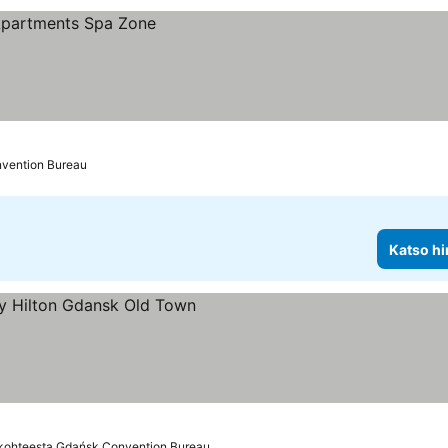
vention Bureau
Katso hi
tus
kohteesta Gdańsk Convention Bureau