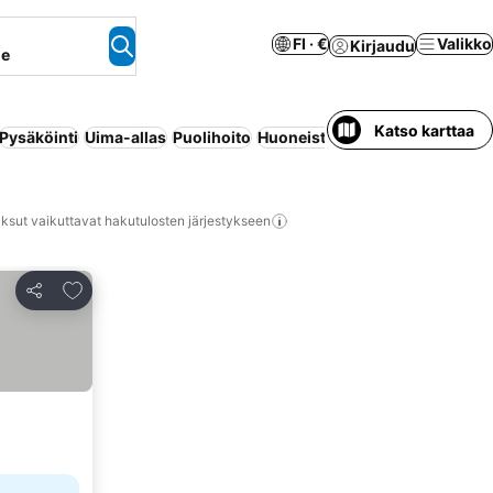
FI · €
Valikko
Kirjaudu
ne
Katso karttaa
Pysäköinti
Uima-allas
Puolihoito
Huoneisto palveluilla
Maksuton
ksut vaikuttavat hakutulosten järjestykseen
Lisää suosikkeihin
Jaa