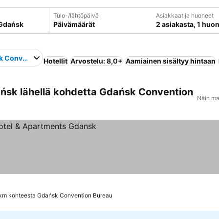
Tulo-/lähtöpäivä
Asiakkaat ja huoneet
Päivämäärät
2 asiakasta, 1 huo
k Convention Bureau
Hotellit
Arvostelu: 8,0+
Aamiainen sisältyy hintaan
ńsk lähellä kohdetta Gdańsk Convention
Näin ma
itus
 km kohteesta Gdańsk Convention Bureau