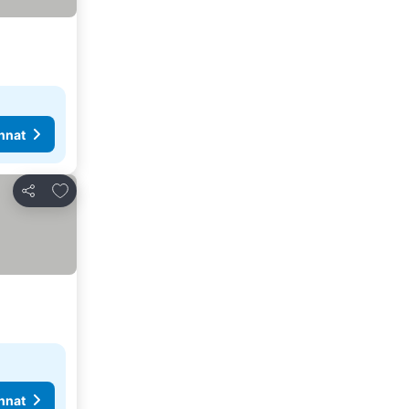
nnat
Lisää suosikkeihin
Jaa
nnat