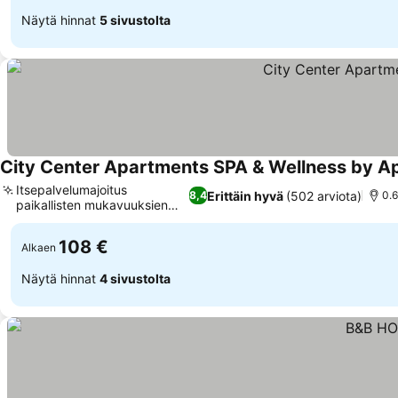
Näytä hinnat
5 sivustolta
City Center Apartments SPA & Wellness by A
Itsepalvelumajoitus
Erittäin hyvä
(502 arviota)
8,4
0.
paikallisten mukavuuksien
äärellä
108 €
Alkaen
Näytä hinnat
4 sivustolta