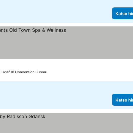
Katso hi
a Gdańsk Convention Bureau
Katso hi