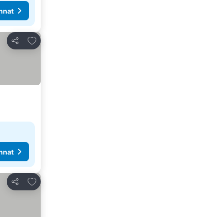
nnat
Lisää suosikkeihin
Jaa
nnat
Lisää suosikkeihin
Jaa