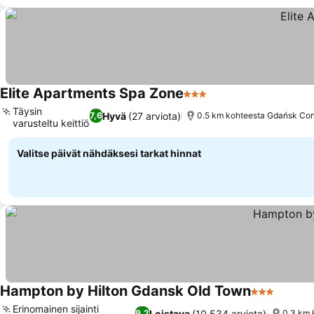
Elite Apartments Spa Zone
3 Tähtiluokitus
Täysin
Hyvä
(27 arviota)
7,6
0.5 km kohteesta Gdańsk Con
varusteltu keittiö
Valitse päivät nähdäksesi tarkat hinnat
Hampton by Hilton Gdansk Old Town
3 Tähtiluoki
Erinomainen sijainti
Loistava
(10 534 arviota)
9,2
0.3 km 