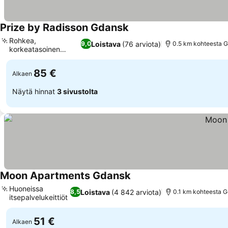
Prize by Radisson Gdansk
Rohkea,
Loistava
(76 arviota)
9,0
0.5 km kohteesta 
korkeatasoinen
muotoilu
85 €
Alkaen
Näytä hinnat
3 sivustolta
Moon Apartments Gdansk
Huoneissa
Loistava
(4 842 arviota)
8,5
0.1 km kohteesta 
itsepalvelukeittiöt
51 €
Alkaen