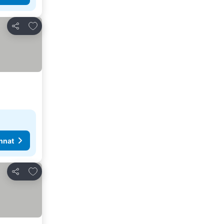
Lisää suosikkeihin
Jaa
nnat
Lisää suosikkeihin
Jaa