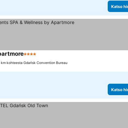
Katso hi
partmore
4 Tähtiluokitus
6 km kohteesta Gdańsk Convention Bureau
Katso hi