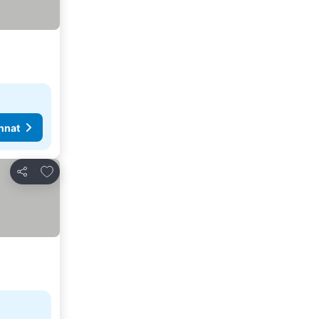
nnat
Lisää suosikkeihin
Jaa