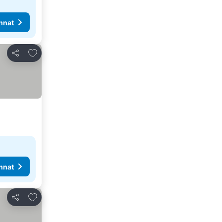
nnat
Lisää suosikkeihin
Jaa
nnat
Lisää suosikkeihin
Jaa