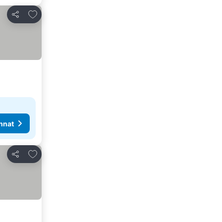
Lisää suosikkeihin
Jaa
nnat
Lisää suosikkeihin
Jaa