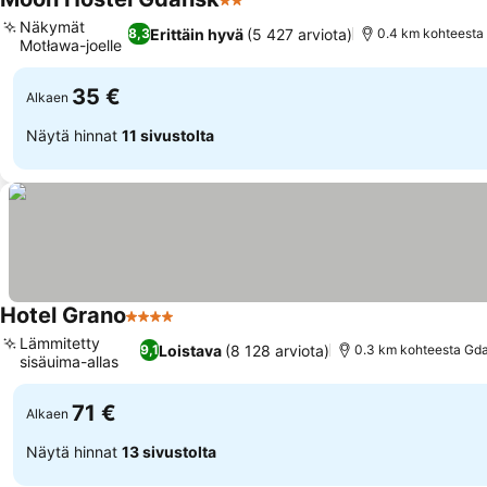
2 Tähtiluokitus
Näkymät
Erittäin hyvä
(5 427 arviota)
8,3
0.4 km kohteesta
Motława-joelle
35 €
Alkaen
Näytä hinnat
11 sivustolta
Hotel Grano
4 Tähtiluokitus
Lämmitetty
Loistava
(8 128 arviota)
9,1
0.3 km kohteesta Gd
sisäuima-allas
71 €
Alkaen
Näytä hinnat
13 sivustolta