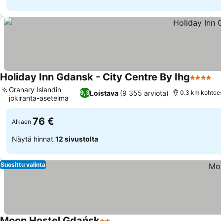
Holiday Inn Gdansk - City Centre By Ihg
4 Tähtil
Granary Islandin
Loistava
(9 355 arviota)
9,3
0.3 km kohtee
jokiranta-asetelma
76 €
Alkaen
Näytä hinnat
12 sivustolta
Suosittu valinta
Moon Hostel Gdańsk