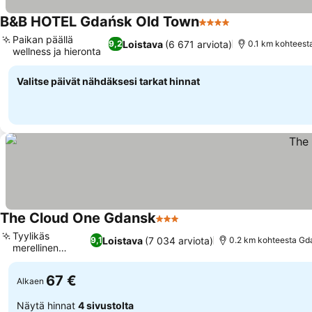
B&B HOTEL Gdańsk Old Town
4 Tähtiluokitus
Paikan päällä
Loistava
(6 671 arviota)
9,2
0.1 km kohtees
wellness ja hieronta
Valitse päivät nähdäksesi tarkat hinnat
The Cloud One Gdansk
3 Tähtiluokitus
Tyylikäs
Loistava
(7 034 arviota)
9,1
0.2 km kohteesta Gd
merellinen
design
67 €
Alkaen
Näytä hinnat
4 sivustolta