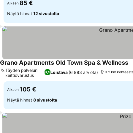
85 €
Alkaen
Näytä hinnat
12 sivustolta
Grano Apartments Old Town Spa & Wellness
Täyden palvelun
Loistava
(6 883 arviota)
8,9
0.2 km kohteest
keittiövarustus
105 €
Alkaen
Näytä hinnat
8 sivustolta