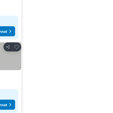
nnat
Lisää suosikkeihin
Jaa
nnat