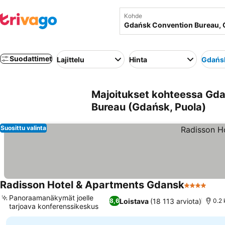
Kohde
Suodattimet
Lajittelu
Hinta
Gdańs
Majoitukset kohteessa Gda
Bureau (Gdańsk, Puola)
Suosittu valinta
Radisson Hotel & Apartments Gdansk
4 Tähtiluok
Panoraamanäkymät joelle
Loistava
(18 113 arviota)
8,6
0.2
tarjoava konferenssikeskus