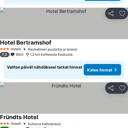
Jaa
Li
Hotel Bertramshof
Katso hinnat
Hotelli
Rauhallinen puutarha ja terassi
Katso hinnat
3 Tähtiluokitus
7,2
850
1.2 km kohteesta Keskusta
Valitse päivät nähdäksesi tarkat hinnat
Katso hinnat
Jaa
Li
Fründts Hotel
Katso hinnat
Hotelli
Kutsuva kattoterassi
Katso hinnat
3 Tähtiluokitus