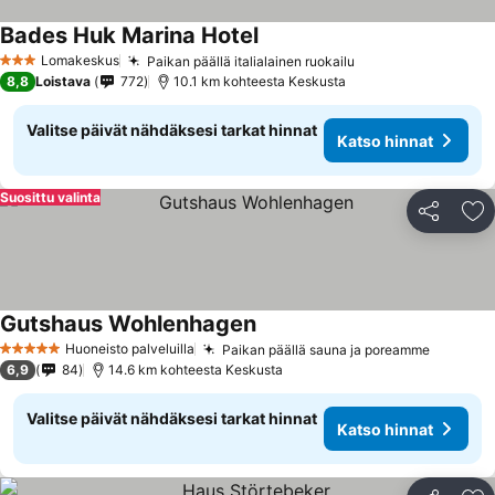
Bades Huk Marina Hotel
Katso hinnat
Lomakeskus
Paikan päällä italialainen ruokailu
Katso hinnat
3 Tähtiluokitus
8,8
Loistava
772
10.1 km kohteesta Keskusta
Valitse päivät nähdäksesi tarkat hinnat
Katso hinnat
Suosittu valinta
Jaa
Li
Gutshaus Wohlenhagen
Katso hinnat
Huoneisto palveluilla
Paikan päällä sauna ja poreamme
Katso h
5 Tähtiluokitus
6,9
84
14.6 km kohteesta Keskusta
Valitse päivät nähdäksesi tarkat hinnat
Katso hinnat