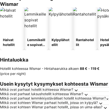
Wismar
Halvat
Lemmikeill
Kylpylähot
Rantahotel
Hotel
hotellit
e sopivat
ellit
lit
pysä
hotellit
llä
Hintaluokka
Hotellit kohteessa Wismar -
Hintahaarukka
alkaen
‎88 €
-
‎119 €
(price per night)
Usein kysytyt kysymykset kohteesta Wismar
Mitkä ovat parhaat hotellit kohteessa Wismar?
Mitkä ovat parhaat luksushotellit kohteessa Wismar?
Mitkä ovat parhaat lemmikkiystävälliset hotellit kohteessa Wismar?
Mitkä ovat kohteen Wismar parhaat hotellit, joissa on kylpylä?
Mitkä ovat kohteen Wismar parhaat hotellit, joissa on uima-allas?