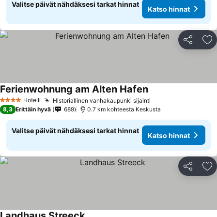
Valitse päivät nähdäksesi tarkat hinnat
Katso hinnat
Jaa
Li
Ferienwohnung am Alten Hafen
Katso hinnat
Hotelli
Historiallinen vanhakaupunki sijainti
Katso hinnat
4 Tähtiluokitus
8,3
Erittäin hyvä
689
0.7 km kohteesta Keskusta
Valitse päivät nähdäksesi tarkat hinnat
Katso hinnat
Jaa
Li
Landhaus Streeck