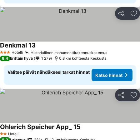
Jaa
Li
Denkmal 13
Katso hinnat
Hotelli
Historiallinen monumenttirakennuskokemus
Katso hinnat
3 Tähtiluokitus
8,4
Erittäin hyvä
1 279
0.8 km kohteesta Keskusta
Valitse päivät nähdäksesi tarkat hinnat
Katso hinnat
Jaa
Li
Ohlerich Speicher App_ 15
Katso hinnat
Hotelli
2 Tähtiluokitus
9,3
Loistava
231
1.2 km kohteesta Keskusta