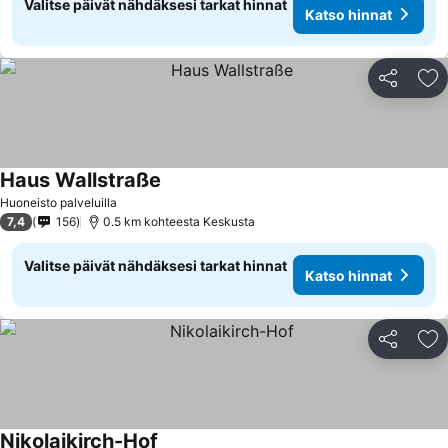
Valitse päivät nähdäksesi tarkat hinnat
Katso hinnat
Jaa
Li
Haus Wallstraße
Katso hinnat
Huoneisto palveluilla
7,4
156
0.5 km kohteesta Keskusta
Valitse päivät nähdäksesi tarkat hinnat
Katso hinnat
Jaa
Li
Nikolaikirch-Hof