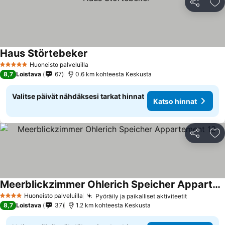
Jaa
Li
Haus Störtebeker
Katso hinnat
Huoneisto palveluilla
5 Tähtiluokitus
8,7
Loistava
67
0.6 km kohteesta Keskusta
Valitse päivät nähdäksesi tarkat hinnat
Katso hinnat
Jaa
Li
Meerblickzimmer Ohlerich Speicher Appartement 13
Katso hinnat
Huoneisto palveluilla
Pyöräily ja paikalliset aktiviteetit
Katso hin
4 Tähtiluokitus
8,7
Loistava
37
1.2 km kohteesta Keskusta