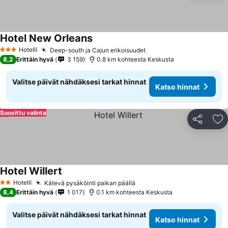
Hotel New Orleans
Katso hinnat
Hotelli
Deep-south ja Cajun erikoisuudet
Katso hinnat
3 Tähtiluokitus
8,2
Erittäin hyvä
3 159
0.8 km kohteesta Keskusta
Valitse päivät nähdäksesi tarkat hinnat
Katso hinnat
Suosittu valinta
Jaa
Li
Hotel Willert
Katso hinnat
Hotelli
Kätevä pysäköinti paikan päällä
Katso hinnat
2 Tähtiluokitus
8,4
Erittäin hyvä
1 017
0.1 km kohteesta Keskusta
Valitse päivät nähdäksesi tarkat hinnat
Katso hinnat