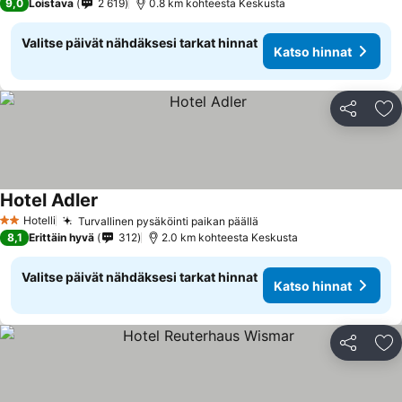
9,0
Loistava
2 619
0.8 km kohteesta Keskusta
Valitse päivät nähdäksesi tarkat hinnat
Katso hinnat
Jaa
Li
Hotel Adler
Katso hinnat
Hotelli
Turvallinen pysäköinti paikan päällä
Katso hinnat
2 Tähtiluokitus
8,1
Erittäin hyvä
312
2.0 km kohteesta Keskusta
Valitse päivät nähdäksesi tarkat hinnat
Katso hinnat
Jaa
Li