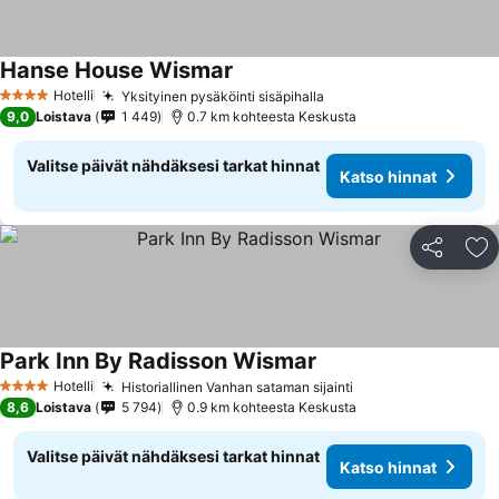
Hanse House Wismar
Katso hinnat
Hotelli
Yksityinen pysäköinti sisäpihalla
Katso hinnat
4 Tähtiluokitus
9,0
Loistava
1 449
0.7 km kohteesta Keskusta
Valitse päivät nähdäksesi tarkat hinnat
Katso hinnat
Jaa
Li
Park Inn By Radisson Wismar
Katso hinnat
Hotelli
Historiallinen Vanhan sataman sijainti
Katso hinnat
4 Tähtiluokitus
8,6
Loistava
5 794
0.9 km kohteesta Keskusta
Valitse päivät nähdäksesi tarkat hinnat
Katso hinnat