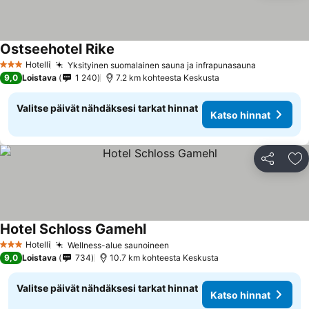
Ostseehotel Rike
Katso hinnat
Hotelli
Yksityinen suomalainen sauna ja infrapunasauna
Katso hin
3 Tähtiluokitus
9,0
Loistava
1 240
7.2 km kohteesta Keskusta
Valitse päivät nähdäksesi tarkat hinnat
Katso hinnat
Jaa
Li
Hotel Schloss Gamehl
Katso hinnat
Hotelli
Wellness-alue saunoineen
Katso hinnat
3 Tähtiluokitus
9,0
Loistava
734
10.7 km kohteesta Keskusta
Valitse päivät nähdäksesi tarkat hinnat
Katso hinnat