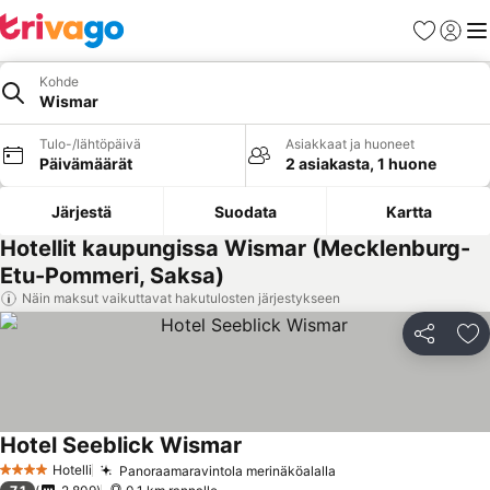
Suosikit
Kirjaud
Val
Kohde
Wismar
Tulo-/lähtöpäivä
Asiakkaat ja huoneet
Päivämäärät
2 asiakasta, 1 huone
Järjestä
Suodata
Kartta
Hotellit kaupungissa Wismar (Mecklenburg-
Etu-Pommeri, Saksa)
Näin maksut vaikuttavat hakutulosten järjestykseen
Jaa
Li
Hotel Seeblick Wismar
Katso hinnat
Hotelli
Panoraamaravintola merinäköalalla
Katso hinnat
4 Tähtiluokitus