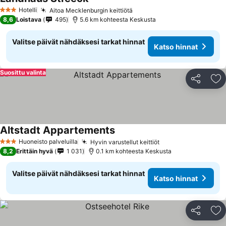
Katso hinnat
Hotelli
Aitoa Mecklenburgin keittiötä
Katso hinnat
3 Tähtiluokitus
8,6
Loistava
495
5.6 km kohteesta Keskusta
Valitse päivät nähdäksesi tarkat hinnat
Katso hinnat
Suosittu valinta
Jaa
Li
Altstadt Appartements
Katso hinnat
Huoneisto palveluilla
Hyvin varustellut keittiöt
Katso hinnat
3 Tähtiluokitus
8,2
Erittäin hyvä
1 031
0.1 km kohteesta Keskusta
Valitse päivät nähdäksesi tarkat hinnat
Katso hinnat
Jaa
Li