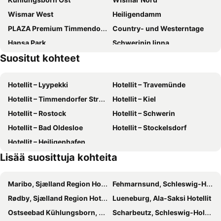
Hotel Reuterhaus Wismar
Hotel Knöpel
Wismar West
Heiligendamm
Denkmal 13
Hotel Seewisch
PLAZA Premium Timmendorfer Strand
Country- und Westerntage
Alcor Hotel Feriendorf an der Ostsee
Lindner Hotel Boltenhagen, part of JdV by Hyatt
Hansa Park
Schwerinin linna
Pension Kühne
Suositut kohteet
Bad Doberan
Kücknitz
Tarnewitz
Hafen Kühlungsborn
Hotellit – Lyypekki
Hotellit – Travemünde
TT-Line
Schlutup
Hotellit – Timmendorfer Strand
Hotellit – Kiel
Universitätshauptgebäude Rostock
Travemünder Woche
Hotellit – Rostock
Hotellit – Schwerin
Altstadt
St. Georgen
Hotellit – Bad Oldesloe
Hotellit – Stockelsdorf
Stadthaus
Alter Schwede
Hotellit – Heiligenhafen
Rathauskeller
Seestern
Lisää suosittuja kohteita
Weihnachtsmarkt Wismar
Wismar Süd
Alter Hafen
Wendorf
Maribo, Sjælland Region Hotellit
Fehmarnsund, Schleswig-Holstein Hotellit
Stadthalle Rostock
Stadtteil Wismar Ost
Rødby, Sjælland Region Hotellit
Lueneburg, Ala-Saksi Hotellit
Kröpeliner-Tor-Vorstadt
Wismar Ost
Ostseebad Kühlungsborn, Mecklenburg-Etu-Pommeri Hotellit
Scharbeutz, Schleswig-Holstein Hotellit
Bahnhof Schwerin
Passat