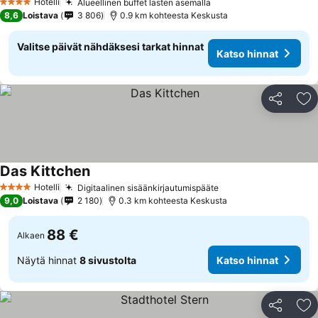
Hotelli
Alueellinen buffet lasten asemalla
Katso hinnat
4 Tähtiluokitus
8,6
Loistava
3 806
0.9 km kohteesta Keskusta
Valitse päivät nähdäksesi tarkat hinnat
Katso hinnat
Jaa
Li
Das Kittchen
Katso hinnat
Hotelli
Digitaalinen sisäänkirjautumispääte
Katso hinnat
4 Tähtiluokitus
9,0
Loistava
2 180
0.3 km kohteesta Keskusta
88 €
Alkaen
Näytä hinnat
8 sivustolta
Katso hinnat
Jaa
Li