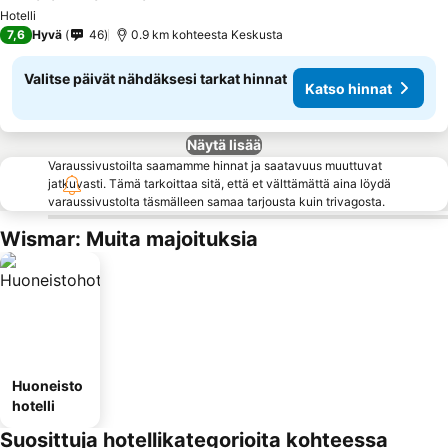
Katso hinnat
Hotelli
7,6
Hyvä
46
0.9 km kohteesta Keskusta
Valitse päivät nähdäksesi tarkat hinnat
Katso hinnat
Näytä lisää
Varaussivustoilta saamamme hinnat ja saatavuus muuttuvat
jatkuvasti. Tämä tarkoittaa sitä, että et välttämättä aina löydä
varaussivustolta täsmälleen samaa tarjousta kuin trivagosta.
Wismar: Muita majoituksia
Huoneisto
hotelli
Suosittuja hotellikategorioita kohteessa