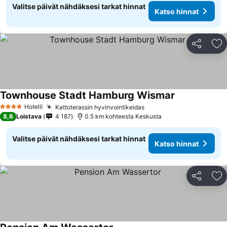
Valitse päivät nähdäksesi tarkat hinnat
Katso hinnat
Jaa
Li
Townhouse Stadt Hamburg Wismar
Katso hinnat
Hotelli
Kattoterassin hyvinvointikeidas
Katso hinnat
4 Tähtiluokitus
8,6
Loistava
4 187
0.5 km kohteesta Keskusta
Valitse päivät nähdäksesi tarkat hinnat
Katso hinnat
Jaa
Li