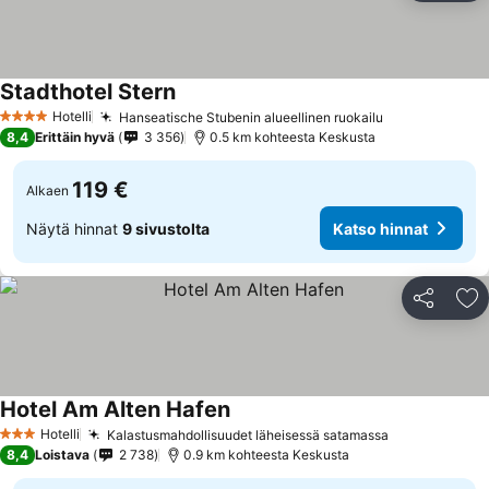
Stadthotel Stern
Katso hinnat
Hotelli
Hanseatische Stubenin alueellinen ruokailu
Katso hinnat
4 Tähtiluokitus
8,4
Erittäin hyvä
3 356
0.5 km kohteesta Keskusta
119 €
Alkaen
Näytä hinnat
9 sivustolta
Katso hinnat
Jaa
Li
Hotel Am Alten Hafen
Katso hinnat
Hotelli
Kalastusmahdollisuudet läheisessä satamassa
Katso hinna
3 Tähtiluokitus
8,4
Loistava
2 738
0.9 km kohteesta Keskusta