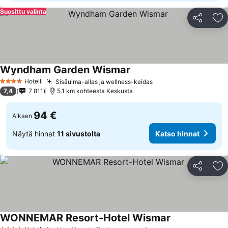
Suosittu valinta
Jaa
Li
Wyndham Garden Wismar
Katso hinnat
Hotelli
Sisäuima-allas ja wellness-keidas
Katso hinnat
4 Tähtiluokitus
7,4
7 811
5.1 km kohteesta Keskusta
94 €
Alkaen
Näytä hinnat
11 sivustolta
Katso hinnat
Jaa
Li
WONNEMAR Resort-Hotel Wismar
Katso hinnat