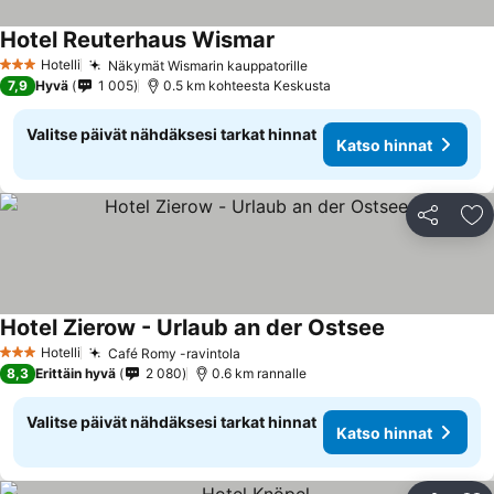
Hotel Reuterhaus Wismar
Katso hinnat
Hotelli
Näkymät Wismarin kauppatorille
Katso hinnat
3 Tähtiluokitus
7,9
Hyvä
1 005
0.5 km kohteesta Keskusta
Valitse päivät nähdäksesi tarkat hinnat
Katso hinnat
Jaa
Li
Hotel Zierow - Urlaub an der Ostsee
Katso hinnat
Hotelli
Café Romy -ravintola
Katso hinnat
3 Tähtiluokitus
8,3
Erittäin hyvä
2 080
0.6 km rannalle
Valitse päivät nähdäksesi tarkat hinnat
Katso hinnat