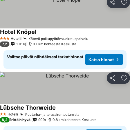
Jaa
Li
Hotel Knöpel
Katso hinnat
Hotelli
Kätevä polkupyöränvuokrauspalvelu
Katso hinnat
3 Tähtiluokitus
7,2
1 016
0.1 km kohteesta Keskusta
Valitse päivät nähdäksesi tarkat hinnat
Katso hinnat
Jaa
Li
Lübsche Thorweide
Katso hinnat
Hotelli
Puutarha- ja terassirentoutumista
Katso hinnat
2 Tähtiluokitus
8,2
Erittäin hyvä
909
0.8 km kohteesta Keskusta