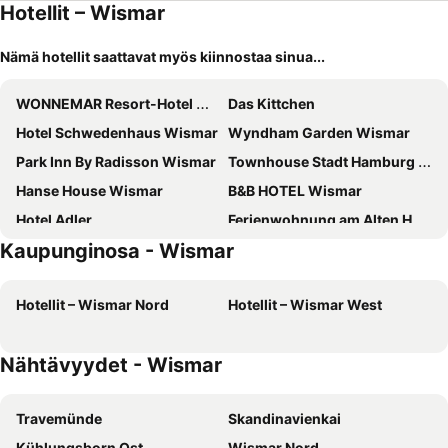
Hotellit – Wismar
Nämä hotellit saattavat myös kiinnostaa sinua...
WONNEMAR Resort-Hotel Wismar
Das Kittchen
Hotel Schwedenhaus Wismar
Wyndham Garden Wismar
Park Inn By Radisson Wismar
Townhouse Stadt Hamburg Wismar
Hanse House Wismar
B&B HOTEL Wismar
Hotel Adler
Ferienwohnung am Alten Hafen
Kaupunginosa - Wismar
Landhaus Streeck
Hotel Seeblick Wismar
Pension Am Wassertor
Stadthotel Stern
Hotellit – Wismar Nord
Hotellit – Wismar West
Hotel Zierow - Urlaub an der Ostsee
Hotel Willert
Hotel Bertramshof
Fründts Hotel
Nähtävyydet - Wismar
CASILINO Hotel A 20 Wismar
Alcor Hotel Feriendorf an der Ostsee
Haus Schmidt
Villa Seebach
Travemünde
Skandinavienkai
Hotel Am Alten Hafen
Hotel New Orleans
Kühlungsborn Ost
Wismar Nord