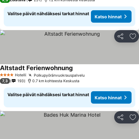
Valitse päivät nähdäksesi tarkat hinnat
Katso hinnat
Jaa
Li
Altstadt Ferienwohnung
Katso hinnat
Hotelli
Polkupyöränvuokrauspalvelu
Katso hinnat
4 Tähtiluokitus
7,3
193
0.7 km kohteesta Keskusta
Valitse päivät nähdäksesi tarkat hinnat
Katso hinnat
Jaa
Li