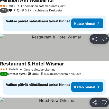
Pension Am Wassertor
Katso hinnat
Hotelli
Erinomainen satamanrantasijainti
Katso hinnat
2 Tähtiluokitus
7,1
711
0.9 km kohteesta Keskusta
Valitse päivät nähdäksesi tarkat hinnat
Katso hinnat
Jaa
Li
Restaurant & Hotel Wismar
Katso hinnat
Hotelli
Oma ravintolakokemus
Katso hinnat
3 Tähtiluokitus
8,3
Erittäin hyvä
406
0.6 km kohteesta Keskusta
Valitse päivät nähdäksesi tarkat hinnat
Katso hinnat
Jaa
Li