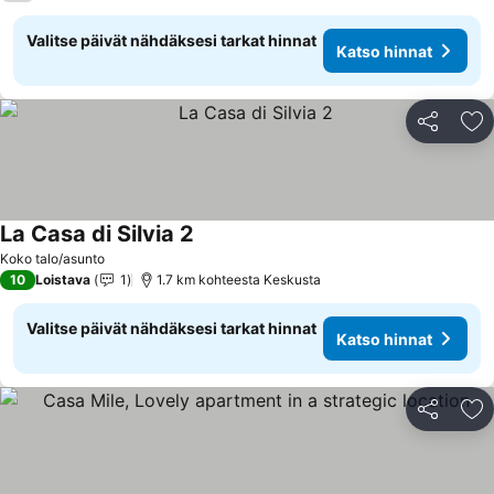
Valitse päivät nähdäksesi tarkat hinnat
Katso hinnat
Jaa
Li
La Casa di Silvia 2
Koko talo/asunto
10
Loistava
1
1.7 km kohteesta Keskusta
Valitse päivät nähdäksesi tarkat hinnat
Katso hinnat
Jaa
Li