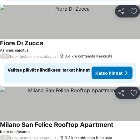
Jaa
Li
Fiore Di Zucca
Aamiaismajoitus
/
0.4 km kohteesta Keskusta
Luokitusta ei ole saatavilla
Valitse päivät nähdäksesi tarkat hinnat
Katso hinnat
Jaa
Li
Milano San Felice Rooftop Apartment
Koko talo/asunto
/
3.2 km kohteesta Keskusta
Luokitusta ei ole saatavilla