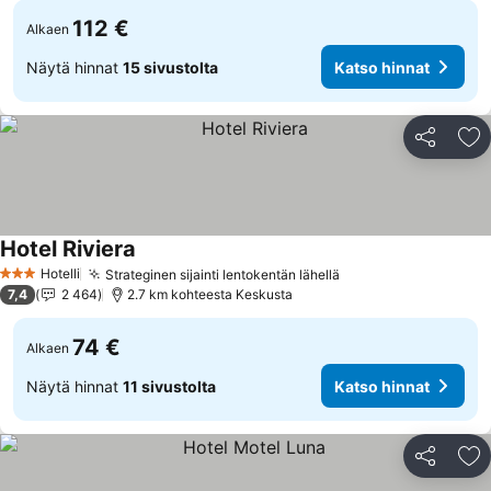
112 €
Alkaen
Näytä hinnat
15 sivustolta
Katso hinnat
Jaa
Li
Hotel Riviera
Hotelli
Strateginen sijainti lentokentän lähellä
3 Tähtiluokitus
7,4
2 464
2.7 km kohteesta Keskusta
74 €
Alkaen
Näytä hinnat
11 sivustolta
Katso hinnat
Jaa
Li