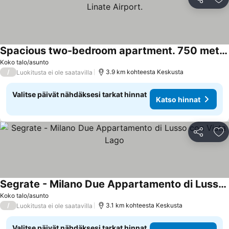
Jaa
Li
Spacious two-bedroom apartment. 750 meters from Linate Airport.
Koko talo/asunto
/
3.9 km kohteesta Keskusta
Luokitusta ei ole saatavilla
Valitse päivät nähdäksesi tarkat hinnat
Katso hinnat
Jaa
Li
Segrate - Milano Due Appartamento di Lusso con Vista Lago
Koko talo/asunto
/
3.1 km kohteesta Keskusta
Luokitusta ei ole saatavilla
Valitse päivät nähdäksesi tarkat hinnat