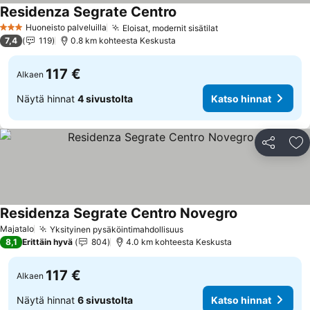
Residenza Segrate Centro
Huoneisto palveluilla
Eloisat, modernit sisätilat
3 Tähtiluokitus
7,4
119
0.8 km kohteesta Keskusta
117 €
Alkaen
Näytä hinnat
4 sivustolta
Katso hinnat
Jaa
Li
Residenza Segrate Centro Novegro
Majatalo
Yksityinen pysäköintimahdollisuus
8,1
Erittäin hyvä
804
4.0 km kohteesta Keskusta
117 €
Alkaen
Näytä hinnat
6 sivustolta
Katso hinnat