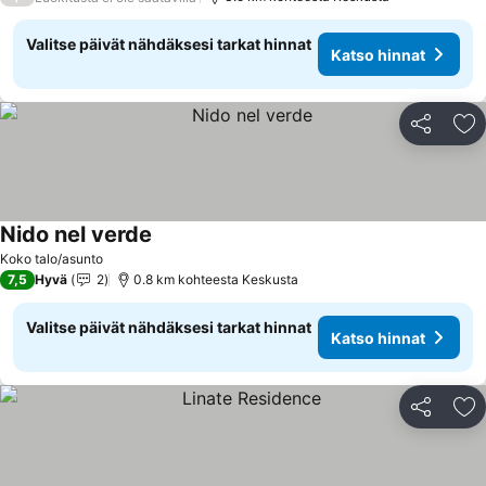
Valitse päivät nähdäksesi tarkat hinnat
Katso hinnat
Jaa
Li
Nido nel verde
Koko talo/asunto
7,5
Hyvä
2
0.8 km kohteesta Keskusta
Valitse päivät nähdäksesi tarkat hinnat
Katso hinnat
Jaa
Li