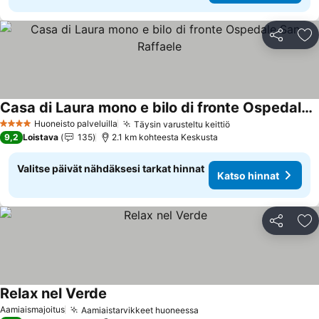
Jaa
Li
Casa di Laura mono e bilo di fronte Ospedale San Raffaele
Huoneisto palveluilla
Täysin varusteltu keittiö
4 Tähtiluokitus
9,2
Loistava
135
2.1 km kohteesta Keskusta
Valitse päivät nähdäksesi tarkat hinnat
Katso hinnat
Jaa
Li
Relax nel Verde
Aamiaismajoitus
Aamiaistarvikkeet huoneessa