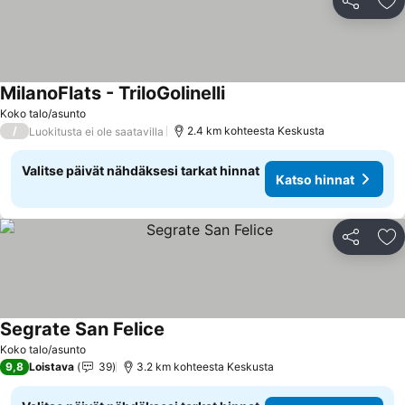
Jaa
Li
MilanoFlats - TriloGolinelli
Koko talo/asunto
/
2.4 km kohteesta Keskusta
Luokitusta ei ole saatavilla
Valitse päivät nähdäksesi tarkat hinnat
Katso hinnat
Jaa
Li
Segrate San Felice
Koko talo/asunto
9,8
Loistava
39
3.2 km kohteesta Keskusta