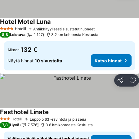
Hotel Motel Luna
Hotelli
Antiikkityylisesti sisustetut huoneet
4 Tähtiluokitus
8,8
Loistava
1 127
3.2 km kohteesta Keskusta
132 €
Alkaen
Näytä hinnat
10 sivustolta
Katso hinnat
Jaa
Li
Fasthotel Linate
Hotelli
Luppolo 63 -ravintola ja pizzeria
3 Tähtiluokitus
7,8
Hyvä
7 576
3.8 km kohteesta Keskusta
Valitse päivät nähdäksesi tarkat hinnat