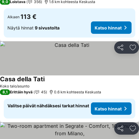
9,0
Loistava
356
1.6 km kohteesta Keskusta
113 €
Alkaen
Näytä hinnat
9 sivustolta
Katso hinnat
Jaa
Li
Casa della Tati
Koko talo/asunto
8,1
Erittäin hyvä
45
0.6 km kohteesta Keskusta
Valitse päivät nähdäksesi tarkat hinnat
Katso hinnat
Jaa
Li