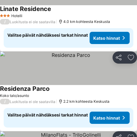
Linate Residence
Hotelli
3 Tähtiluokitus
/
4.0 km kohteesta Keskusta
Luokitusta ei ole saatavilla
Valitse päivät nähdäksesi tarkat hinnat
Katso hinnat
Jaa
Li
Residenza Parco
Koko talo/asunto
/
2.2 km kohteesta Keskusta
Luokitusta ei ole saatavilla
Valitse päivät nähdäksesi tarkat hinnat
Katso hinnat