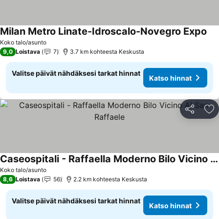
Milan Metro Linate-Idroscalo-Novegro Expo
Koko talo/asunto
9,0
Loistava
7
3.7 km kohteesta Keskusta
Valitse päivät nähdäksesi tarkat hinnat
Katso hinnat
Jaa
Li
Caseospitali - Raffaella Moderno Bilo Vicino Al San Raffaele
Koko talo/asunto
8,6
Loistava
56
2.2 km kohteesta Keskusta
Valitse päivät nähdäksesi tarkat hinnat
Katso hinnat