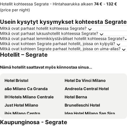
Hotellit kohteessa Segrate -
Hintahaarukka
alkaen
‎74 €
-
‎132 €
(price per night)
Usein kysytyt kysymykset kohteesta Segrate
Mitkä ovat parhaat hotellit kohteessa Segrate?
Mitkä ovat parhaat luksushotellit kohteessa Segrate?
Mitkä ovat parhaat lemmikkiystävälliset hotellit kohteessa Segrate?
Mitkä ovat kohteen Segrate parhaat hotellit, joissa on kylpylä?
Mitkä ovat kohteen Segrate parhaat hotellit, joissa on uima-allas?
Hotellit – Segrate
Nämä hotellit saattavat myös kiinnostaa sinua...
Hotel Bristol
Hotel Da Vinci Milano
a&o Milano Ca Granda
Andreola Central Hotel
IH Hotels Milano Centrale
Hotel Berna
Just Hotel Milano
Brunelleschi Hotel
ibis Milano Centro
Idea Hotel Milano San Siro
Kaupunginosa - Segrate
Hotel Metropoli
B&B HOTEL Milano Central Station