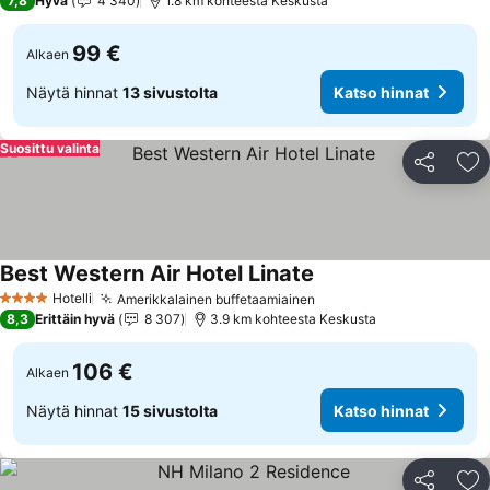
7,8
Hyvä
4 340
1.8 km kohteesta Keskusta
99 €
Alkaen
Näytä hinnat
13 sivustolta
Katso hinnat
Suosittu valinta
Jaa
Li
Best Western Air Hotel Linate
Hotelli
Amerikkalainen buffetaamiainen
4 Tähtiluokitus
8,3
Erittäin hyvä
8 307
3.9 km kohteesta Keskusta
106 €
Alkaen
Näytä hinnat
15 sivustolta
Katso hinnat