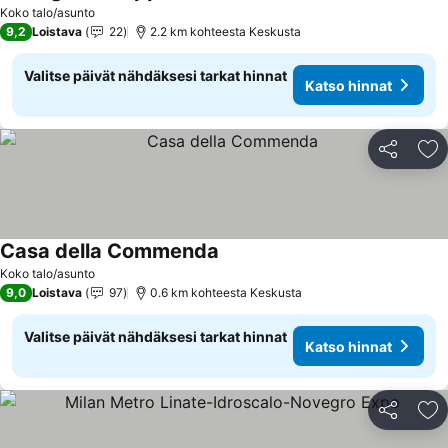
Koko talo/asunto
9,2
Loistava
22
2.2 km kohteesta Keskusta
Valitse päivät nähdäksesi tarkat hinnat
Katso hinnat
Jaa
Li
Casa della Commenda
Koko talo/asunto
9,0
Loistava
97
0.6 km kohteesta Keskusta
Valitse päivät nähdäksesi tarkat hinnat
Katso hinnat
Jaa
Li