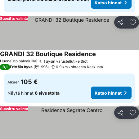
Katso hinnat
Suosittu valinta
Jaa
Li
GRANDI 32 Boutique Residence
Huoneisto palveluilla
Täysin varustellut keittiöt
8,1
Erittäin hyvä
996
0.9 km kohteesta Keskusta
105 €
Alkaen
Näytä hinnat
6 sivustolta
Katso hinnat
Suosittu valinta
Jaa
Li