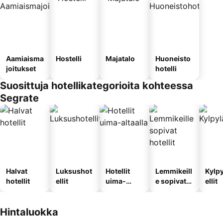
Aamiaisma
Hostelli
Majatalo
Huoneisto
joitukset
hotelli
Suosittuja hotellikategorioita kohteessa
Segrate
Halvat
Luksushot
Hotellit
Lemmikeill
Kylp
hotellit
ellit
uima-
e sopivat
ellit
altaalla
hotellit
Hintaluokka