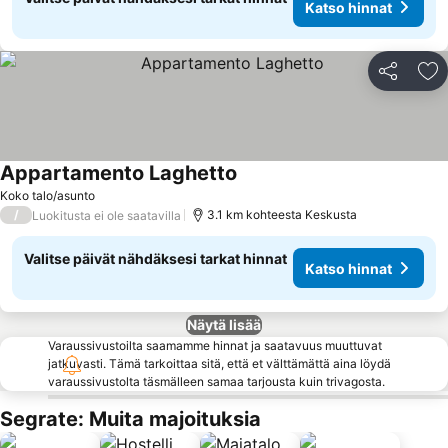
Katso hinnat
Jaa
Li
Appartamento Laghetto
Koko talo/asunto
/
3.1 km kohteesta Keskusta
Luokitusta ei ole saatavilla
Valitse päivät nähdäksesi tarkat hinnat
Katso hinnat
Näytä lisää
Varaussivustoilta saamamme hinnat ja saatavuus muuttuvat
jatkuvasti. Tämä tarkoittaa sitä, että et välttämättä aina löydä
varaussivustolta täsmälleen samaa tarjousta kuin trivagosta.
Segrate: Muita majoituksia