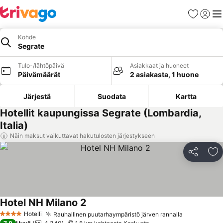
Suosikit
Kirjaud
Val
Kohde
Segrate
Tulo-/lähtöpäivä
Asiakkaat ja huoneet
Päivämäärät
2 asiakasta, 1 huone
Järjestä
Suodata
Kartta
Hotellit kaupungissa Segrate (Lombardia,
Italia)
Näin maksut vaikuttavat hakutulosten järjestykseen
Jaa
Li
Hotel NH Milano 2
Hotelli
Rauhallinen puutarhaympäristö järven rannalla
4 Tähtiluokitus