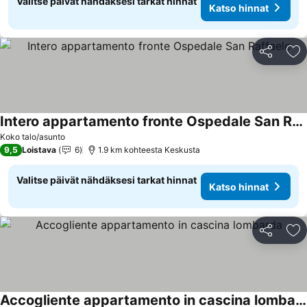
Valitse päivät nähdäksesi tarkat hinnat
Katso hinnat
Jaa
Li
Intero appartamento fronte Ospedale San Raffaele
Koko talo/asunto
9,5
Loistava
6
1.9 km kohteesta Keskusta
Valitse päivät nähdäksesi tarkat hinnat
Katso hinnat
Jaa
Li
Accogliente appartamento in cascina lombarda