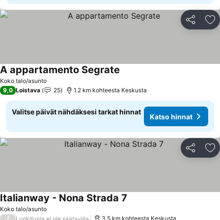
Jaa
Li
A appartamento Segrate
Koko talo/asunto
9,0
Loistava
25
1.2 km kohteesta Keskusta
Valitse päivät nähdäksesi tarkat hinnat
Katso hinnat
Jaa
Li
Italianway - Nona Strada 7
Koko talo/asunto
/
3.5 km kohteesta Keskusta
Luokitusta ei ole saatavilla