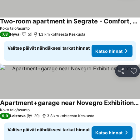
Two-room apartment in Segrate - Comfort, 10 minutes from Milano,
Koko talo/asunto
7,8
Hyvä
5
1.3 km kohteesta Keskusta
Valitse päivät nähdäksesi tarkat hinnat
Katso hinnat
Jaa
Li
Apartment+garage near Novegro Exhibition/Linate
Koko talo/asunto
9,9
Loistava
29
3.8 km kohteesta Keskusta
Valitse päivät nähdäksesi tarkat hinnat
Katso hinnat