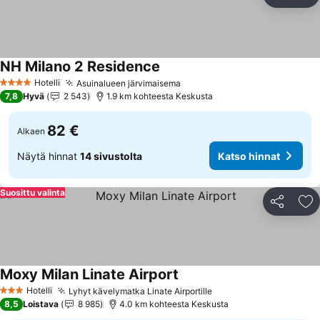
Jaa
Li
NH Milano 2 Residence
Hotelli
Asuinalueen järvimaisema
4 Tähtiluokitus
7,8
Hyvä
2 543
1.9 km kohteesta Keskusta
82 €
Alkaen
Näytä hinnat
14 sivustolta
Katso hinnat
Suosittu valinta
Jaa
Li
Moxy Milan Linate Airport
Hotelli
Lyhyt kävelymatka Linate Airportille
3 Tähtiluokitus
8,5
Loistava
8 985
4.0 km kohteesta Keskusta