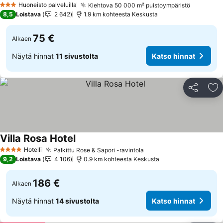
Huoneisto palveluilla
Kiehtova 50 000 m² puistoympäristö
Katso hi
3 Tähtiluokitus
8,5
Loistava
2 642
1.9 km kohteesta Keskusta
75 €
Alkaen
Näytä hinnat
11 sivustolta
Katso hinnat
Jaa
Li
Villa Rosa Hotel
Katso hinnat
Hotelli
Palkittu Rose & Sapori -ravintola
Katso hinnat
4 Tähtiluokitus
9,2
Loistava
4 106
0.9 km kohteesta Keskusta
186 €
Alkaen
Näytä hinnat
14 sivustolta
Katso hinnat