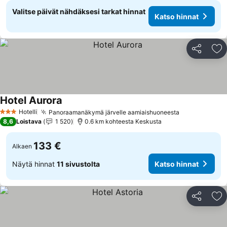
Valitse päivät nähdäksesi tarkat hinnat
Katso hinnat
Jaa
Li
Hotel Aurora
Katso hinnat
Hotelli
Panoraamanäkymä järvelle aamiaishuoneesta
Katso hinnat
3 Tähtiluokitus
8,6
Loistava
1 520
0.6 km kohteesta Keskusta
133 €
Alkaen
Näytä hinnat
11 sivustolta
Katso hinnat
Jaa
Li