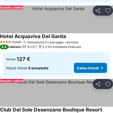
Suosittu valinta
Jaa
Li
Hotel Acquaviva Del Garda
Katso hinnat
Hotelli
Hienostunut Il Caravaggio -ravintola
Katso hinnat
4 Tähtiluokitus
8,6
Loistava
8 031
3.3 km kohteesta Keskusta
127 €
Alkaen
Näytä hinnat
9 sivustolta
Katso hinnat
Suosittu valinta
Jaa
Li
Club Del Sole Desenzano Boutique Resort
Katso