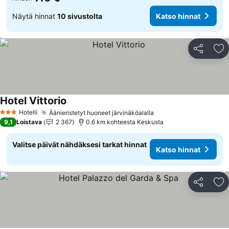
Näytä hinnat
10 sivustolta
Katso hinnat
Jaa
Li
Hotel Vittorio
Katso hinnat
Hotelli
Äänieristetyt huoneet järvinäköalalla
Katso hinnat
3 Tähtiluokitus
9,1
Loistava
2 367
0.6 km kohteesta Keskusta
Valitse päivät nähdäksesi tarkat hinnat
Katso hinnat
Jaa
Li