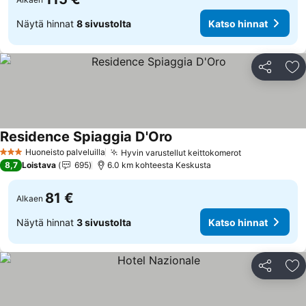
Näytä hinnat
8 sivustolta
Katso hinnat
Jaa
Li
Residence Spiaggia D'Oro
Katso hinnat
Huoneisto palveluilla
Hyvin varustellut keittokomerot
Katso hinnat
3 Tähtiluokitus
8,7
Loistava
695
6.0 km kohteesta Keskusta
81 €
Alkaen
Näytä hinnat
3 sivustolta
Katso hinnat
Jaa
Li