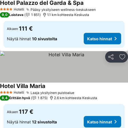
Hotel Palazzo del Garda & Spa
Katso hinnat
Hotelli
Pääsy yksityiseen wellness-keskukseen
Katso hinnat
4 Tähtiluokitus
9,0
Loistava
1 851
1.1 km kohteesta Keskusta
111 €
Alkaen
Näytä hinnat
10 sivustolta
Katso hinnat
Jaa
Li
Hotel Villa Maria
Katso hinnat
Hotelli
Laaja yksityinen puistoalue
Katso hinnat
4 Tähtiluokitus
8,4
Erittäin hyvä
1 875
2.6 km kohteesta Keskusta
117 €
Alkaen
Näytä hinnat
12 sivustolta
Katso hinnat