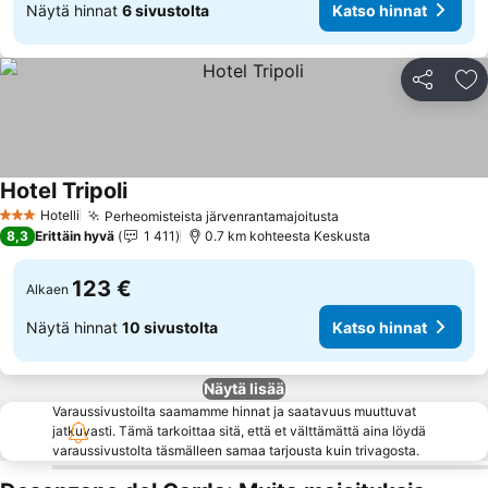
Näytä hinnat
6 sivustolta
Katso hinnat
Jaa
Li
Hotel Tripoli
Katso hinnat
Hotelli
Perheomisteista järvenrantamajoitusta
Katso hinnat
3 Tähtiluokitus
8,3
Erittäin hyvä
1 411
0.7 km kohteesta Keskusta
123 €
Alkaen
Näytä hinnat
10 sivustolta
Katso hinnat
Näytä lisää
Varaussivustoilta saamamme hinnat ja saatavuus muuttuvat
jatkuvasti. Tämä tarkoittaa sitä, että et välttämättä aina löydä
varaussivustolta täsmälleen samaa tarjousta kuin trivagosta.