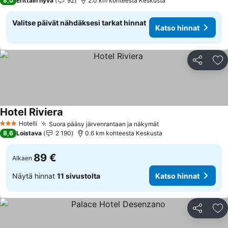
8,0
Erittäin hyvä
92
2.0 km kohteesta Keskusta
Valitse päivät nähdäksesi tarkat hinnat
Katso hinnat
Jaa
Li
Hotel Riviera
Katso hinnat
Hotelli
Suora pääsy järvenrantaan ja näkymät
Katso hinnat
3 Tähtiluokitus
8,6
Loistava
2 190
0.6 km kohteesta Keskusta
89 €
Alkaen
Näytä hinnat
11 sivustolta
Katso hinnat
Jaa
Li