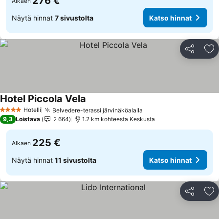
276 €
Alkaen
Näytä hinnat
7 sivustolta
Katso hinnat
Jaa
Li
Hotel Piccola Vela
Katso hinnat
Hotelli
Belvedere-terassi järvinäköalalla
Katso hinnat
4 Tähtiluokitus
9,3
Loistava
2 664
1.2 km kohteesta Keskusta
225 €
Alkaen
Näytä hinnat
11 sivustolta
Katso hinnat
Jaa
Li