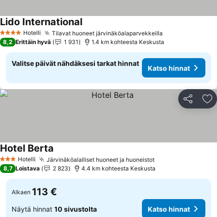
Lido International
Katso hinnat
Hotelli
Tilavat huoneet järvinäköalaparvekkeilla
Katso hinnat
4 Tähtiluokitus
8,2
Erittäin hyvä
1 931
1.4 km kohteesta Keskusta
Valitse päivät nähdäksesi tarkat hinnat
Katso hinnat
Jaa
Li
Hotel Berta
Katso hinnat
Hotelli
Järvinäköalalliset huoneet ja huoneistot
Katso hinnat
3 Tähtiluokitus
8,7
Loistava
2 823
4.4 km kohteesta Keskusta
113 €
Alkaen
Näytä hinnat
10 sivustolta
Katso hinnat