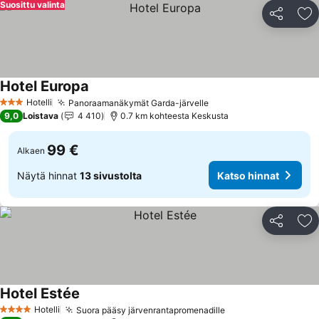
Suosittu valinta
Jaa
Li
Hotel Europa
Katso hinnat
Hotelli
Panoraamanäkymät Garda-järvelle
Katso hinnat
3 Tähtiluokitus
9,0
Loistava
4 410
0.7 km kohteesta Keskusta
99 €
Alkaen
Näytä hinnat
13 sivustolta
Katso hinnat
Jaa
Li
Hotel Estée
Katso hinnat
Hotelli
Suora pääsy järvenrantapromenadille
Katso hinnat
4 Tähtiluokitus