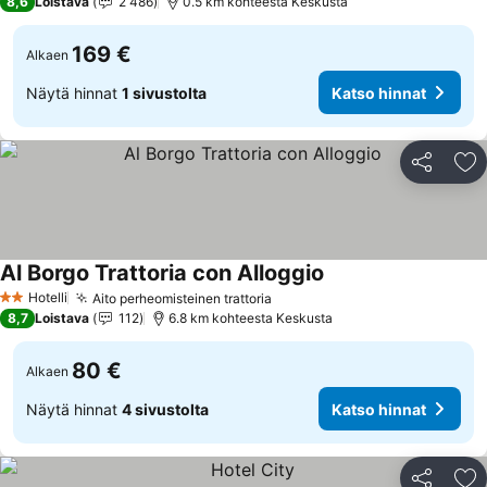
8,6
Loistava
2 486
0.5 km kohteesta Keskusta
169 €
Alkaen
Näytä hinnat
1 sivustolta
Katso hinnat
Jaa
Li
Al Borgo Trattoria con Alloggio
Katso hinnat
Hotelli
Aito perheomisteinen trattoria
Katso hinnat
2 Tähtiluokitus
8,7
Loistava
112
6.8 km kohteesta Keskusta
80 €
Alkaen
Näytä hinnat
4 sivustolta
Katso hinnat