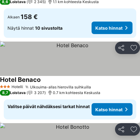
8,6
Loistava
2 345
1.1 km kohteesta Keskusta
158 €
Alkaen
Näytä hinnat
10 sivustolta
Katso hinnat
Jaa
Li
Hotel Benaco
Katso hinnat
Hotelli
Ulkouima-allas hierovilla suihkuilla
Katso hinnat
3 Tähtiluokitus
8,7
Loistava
3 207
0.7 km kohteesta Keskusta
Valitse päivät nähdäksesi tarkat hinnat
Katso hinnat
Jaa
Li