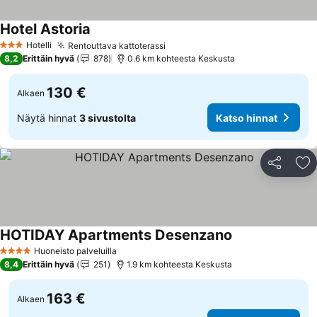
Hotel Astoria
Katso hinnat
Hotelli
Rentouttava kattoterassi
Katso hinnat
3 Tähtiluokitus
8,2
Erittäin hyvä
878
0.6 km kohteesta Keskusta
130 €
Alkaen
Näytä hinnat
3 sivustolta
Katso hinnat
Jaa
Li
HOTIDAY Apartments Desenzano
Katso hinnat
Huoneisto palveluilla
4 Tähtiluokitus
8,4
Erittäin hyvä
251
1.9 km kohteesta Keskusta
163 €
Alkaen