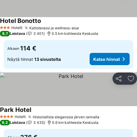
Hotel Bonotto
Katso hinnat
Hotelli
Kattoterassi ja wellness-alue
Katso hinnat
3 Tähtiluokitus
8,7
Loistava
3 401
0.5 km kohteesta Keskusta
114 €
Alkaen
Näytä hinnat
13 sivustolta
Katso hinnat
Jaa
Li
Park Hotel
Katso hinnat
Hotelli
Historiallista eleganssia järven rannalla
Katso hinnat
4 Tähtiluokitus
9,2
Loistava
3 435
0.6 km kohteesta Keskusta