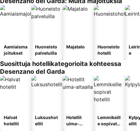
Desenzano del Garda: Muita majoituksia
Aamiaisma
Huoneisto
Majatalo
Huoneisto
Leiri
joitukset
palveluilla
hotelli
e
Suosittuja hotellikategorioita kohteessa
Desenzano del Garda
Halvat
Luksushot
Hotellit
Lemmikeill
Kylp
hotellit
ellit
uima-
e sopivat
ellit
altaalla
hotellit