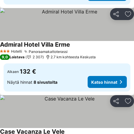
Jaa
Li
Admiral Hotel Villa Erme
Katso hinnat
Hotelli
Panoraamakattoterassi
Katso hinnat
3 Tähtiluokitus
9,0
Loistava
2 307
2.7 km kohteesta Keskusta
132 €
Alkaen
Näytä hinnat
8 sivustolta
Katso hinnat
Jaa
Li
Case Vacanza Le Vele