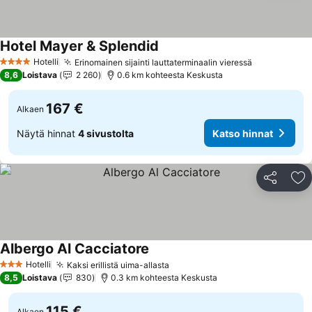
Hotel Mayer & Splendid
Katso hinnat
Hotelli
Erinomainen sijainti lauttaterminaalin vieressä
Katso hinna
4 Tähtiluokitus
8,6
Loistava
2 260
0.6 km kohteesta Keskusta
167 €
Alkaen
Näytä hinnat
4 sivustolta
Katso hinnat
Jaa
Li
Albergo Al Cacciatore
Katso hinnat
Hotelli
Kaksi erillistä uima-allasta
Katso hinnat
3 Tähtiluokitus
8,5
Loistava
830
0.3 km kohteesta Keskusta
115 €
Alkaen