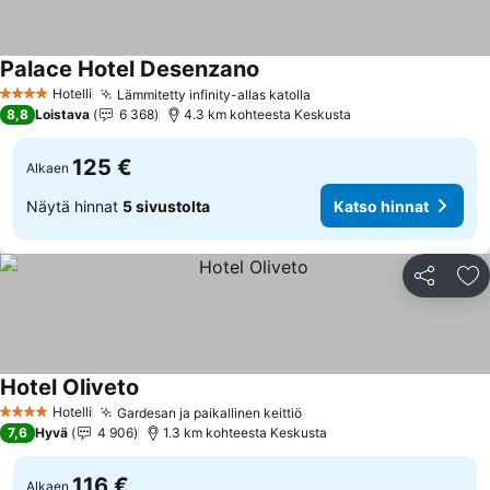
Palace Hotel Desenzano
Katso hinnat
Hotelli
Lämmitetty infinity-allas katolla
Katso hinnat
4 Tähtiluokitus
8,8
Loistava
6 368
4.3 km kohteesta Keskusta
125 €
Alkaen
Näytä hinnat
5 sivustolta
Katso hinnat
Jaa
Li
Hotel Oliveto
Katso hinnat
Hotelli
Gardesan ja paikallinen keittiö
Katso hinnat
4 Tähtiluokitus
7,6
Hyvä
4 906
1.3 km kohteesta Keskusta
116 €
Alkaen