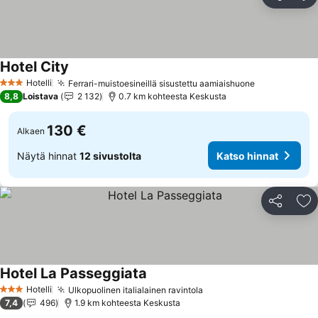
Jaa
Li
Hotel City
Katso hinnat
Hotelli
Ferrari-muistoesineillä sisustettu aamiaishuone
Katso hinna
3 Tähtiluokitus
8,8
Loistava
2 132
0.7 km kohteesta Keskusta
130 €
Alkaen
Näytä hinnat
12 sivustolta
Katso hinnat
Jaa
Li
Hotel La Passeggiata
Katso hinnat
Hotelli
Ulkopuolinen italialainen ravintola
Katso hinnat
3 Tähtiluokitus
7,4
496
1.9 km kohteesta Keskusta