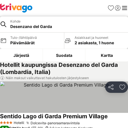
Suosikit
Kirjaud
Val
Kohde
Desenzano del Garda
Tulo-/lähtöpäivä
Asiakkaat ja huoneet
Päivämäärät
2 asiakasta, 1 huone
Järjestä
Suodata
Kartta
Hotellit kaupungissa Desenzano del Garda
(Lombardia, Italia)
Näin maksut vaikuttavat hakutulosten järjestykseen
Jaa
Li
Sentido Lago di Garda Premium Village
Katso hin
Hotelli
Dolcevita-panoraamaravintola
Katso hinnat
4 Tähtiluokitus