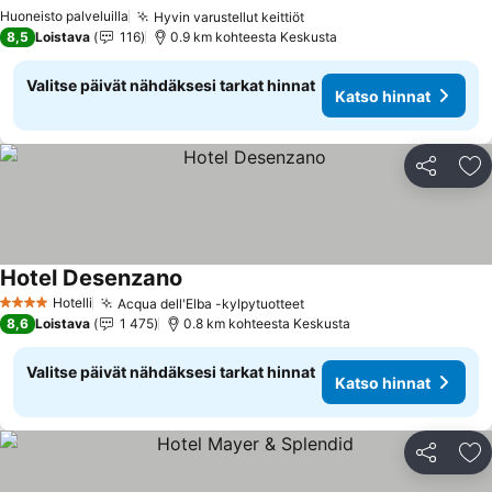
Katso hinnat
Huoneisto palveluilla
Hyvin varustellut keittiöt
Katso hinnat
8,5
Loistava
116
0.9 km kohteesta Keskusta
Valitse päivät nähdäksesi tarkat hinnat
Katso hinnat
Jaa
Li
Hotel Desenzano
Katso hinnat
Hotelli
Acqua dell'Elba -kylpytuotteet
Katso hinnat
4 Tähtiluokitus
8,6
Loistava
1 475
0.8 km kohteesta Keskusta
Valitse päivät nähdäksesi tarkat hinnat
Katso hinnat
Jaa
Li