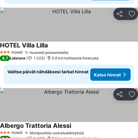
Jaa
Li
HOTEL Villa Lilla
Katso hinnat
Hotelli
Huoneet poreammeilla
Katso hinnat
3 Tähtiluokitus
8,7
Loistava
1 023
0.6 km kohteesta Keskusta
Valitse päivät nähdäksesi tarkat hinnat
Katso hinnat
Jaa
Li
Albergo Trattoria Alessi
Katso hinnat
Hotelli
Monipuolisia ruokailuelämyksiä
Katso hinnat
3 Tähtiluokitus