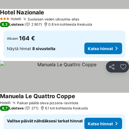
Hotel Nazionale
Katso hinnat
Hotelli
Suolaisen veden ulkouima-allas
Katso hinnat
3 Tähtiluokitus
9,3
Loistava
2 907
0.8 km kohteesta Keskusta
164 €
Alkaen
Näytä hinnat
8 sivustolta
Katso hinnat
Jaa
Li
Manuela Le Quattro Coppe
Katso hinnat
Hotelli
Paikan päällä oleva pizzeria-ravintola
Katso hinnat
8,7
Loistava
271
6.1 km kohteesta Keskusta
Valitse päivät nähdäksesi tarkat hinnat
Katso hinnat